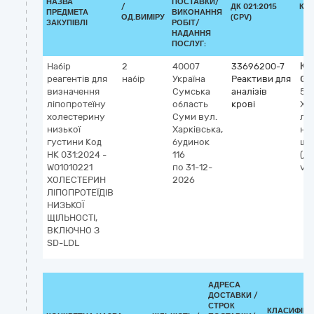
НАЗВА
ПОСТАВКИ/
/
ДК 021:2015
КЛ
ПРЕДМЕТА
ВИКОНАННЯ
ОД.ВИМІРУ
(CPV)
ЗАКУПІВЛІ
РОБІТ/
НАДАННЯ
ПОСЛУГ:
Набір
2
40007
33696200-7
Кл
реагентів для
набір
Україна
Реактиви для
GM
визначення
Сумська
аналізів
53
ліпопротеїну
область
крові
Хо
холестерину
Суми
вул.
лі
низької
Харківська,
ни
густини Код
будинок
щіл
НК 031:2024 -
116
(ді
W01010221
по 31-12-
vit
ХОЛЕСТЕРИН
2026
ЛІПОПРОТЕЇДІВ
НИЗЬКОЇ
ЩІЛЬНОСТІ,
ВКЛЮЧНО З
SD-LDL
АДРЕСА
ДОСТАВКИ /
СТРОК
КЛАСИФІКА