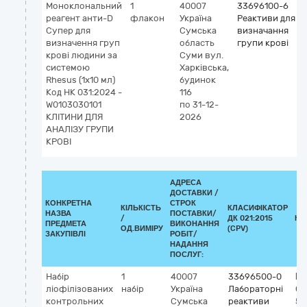
Моноклональний
1
40007
33696100-6
реагент анти-D
флакон
Україна
Реактиви для
Супер для
Сумська
визначання
визначення груп
область
групи крові
крові людини за
Суми
вул.
системою
Харківська,
Rhesus (1х10 мл)
будинок
Код НК 031:2024 -
116
W0103030101
по 31-12-
КЛІТИНИ ДЛЯ
2026
АНАЛІЗУ ГРУПИ
КРОВІ
АДРЕСА
ДОСТАВКИ /
КОНКРЕТНА
СТРОК
КІЛЬКІСТЬ
КЛАСИФІКАТОР
НАЗВА
ПОСТАВКИ/
/
ДК 021:2015
КЛ
ПРЕДМЕТА
ВИКОНАННЯ
ОД.ВИМІРУ
(CPV)
ЗАКУПІВЛІ
РОБІТ/
НАДАННЯ
ПОСЛУГ:
Набір
1
40007
33696500-0
Кл
ліофілізованих
набір
Україна
Лабораторні
G
контрольних
Сумська
реактиви
55