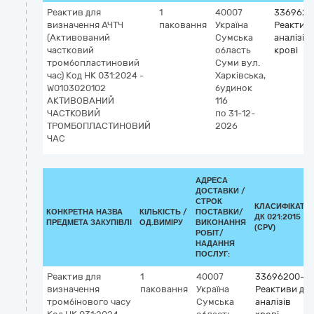
Реактив для
1
40007
3369620
визначення АЧТЧ
паковання
Україна
Реактиви
(Активований
Сумська
аналізів
частковий
область
крові
тромбопластиновий
Суми
вул.
час) Код НК 031:2024 -
Харківська,
W0103020102
будинок
АКТИВОВАНИЙ
116
ЧАСТКОВИЙ
по 31-12-
ТРОМБОПЛАСТИНОВИЙ
2026
ЧАС
АДРЕСА
ДОСТАВКИ /
СТРОК
КЛАСИФІКАТО
КОНКРЕТНА НАЗВА
КІЛЬКІСТЬ /
ПОСТАВКИ/
ДК 021:2015
ПРЕДМЕТА ЗАКУПІВЛІ
ОД.ВИМІРУ
ВИКОНАННЯ
(CPV)
РОБІТ/
НАДАННЯ
ПОСЛУГ:
Реактив для
1
40007
33696200-7
визначення
паковання
Україна
Реактиви дл
тромбінового часу
Сумська
аналізів