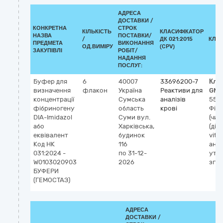
АДРЕСА
ДОСТАВКИ /
КОНКРЕТНА
СТРОК
КІЛЬКІСТЬ
КЛАСИФІКАТОР
НАЗВА
ПОСТАВКИ/
/
ДК 021:2015
КЛА
ПРЕДМЕТА
ВИКОНАННЯ
ОД.ВИМІРУ
(CPV)
ЗАКУПІВЛІ
РОБІТ/
НАДАННЯ
ПОСЛУГ:
Буфер для
6
40007
33696200-7
Кла
визначення
флакон
Україна
Реактиви для
GMD
концентрації
Сумська
аналізів
559
фібриногену
область
крові
Фіб
DIA-Imidazol
Суми
вул.
(чин
або
Харківська,
(діа
еквівалент
будинок
vitro
Код НК
116
анал
031:2024 -
по 31-12-
утв
W0103020903
2026
згу
БУФЕРИ
(ГЕМОСТАЗ)
АДРЕСА
ДОСТАВКИ /