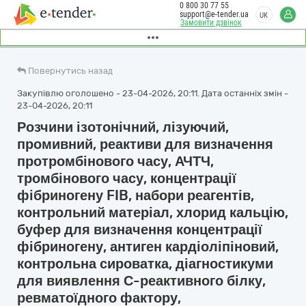
0 800 30 77 55
support@e-tender.ua
UK
Замовити дзвінок
Повернутись назад
Закупівлю оголошено - 23-04-2026, 20:11. Дата останніх змін -
23-04-2026, 20:11
Розчини ізотонічний, лізуючий,
промивний, реактиви для визначення
протромбінового часу, АЧТЧ,
тромбінового часу, концентрації
фібриногену FIB, набори реагентів,
контрольний матеріал, хлорид кальцію,
буфер для визначення концентрації
фібриногену, антиген кардіоліпіновий,
контрольна сироватка, діагностикуми
для виявлення С-реактивного білку,
ревматоїдного фактору,