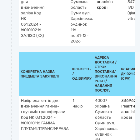
для
Сумська
аналізів
54762
визначення
область
крові
IVD
заліза Код
Суми
вул.
(діагн
НК
Харківська,
vitro)
031:2024 -
будинок
W01010216
116
ЗАЛІЗО (КХ)
по 31-12-
2026
АДРЕСА
ДОСТАВКИ /
СТРОК
КІЛЬКІСТЬ
КЛАСИФІК
КОНКРЕТНА НАЗВА
ПОСТАВКИ/
/
ДК 021:201
ПРЕДМЕТА ЗАКУПІВЛІ
ВИКОНАННЯ
ОД.ВИМІРУ
(CPV)
РОБІТ/
НАДАННЯ
ПОСЛУГ:
Набір реагентів для
1
40007
3369620
визначення гамма-
набір
Україна
Реактиви
глутамілтрансферази
Сумська
аналізів
Код НК 031:2024 -
область
крові
W01010116 ГАММА
Суми
вул.
ГЛУТАМІЛТРАНСФЕРАЗА
Харківська,
будинок
116