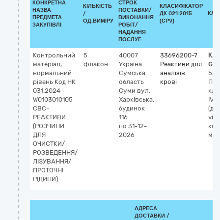
КОНКРЕТНА
СТРОК
КІЛЬКІСТЬ
КЛАСИФІКАТОР
НАЗВА
ПОСТАВКИ/
/
ДК 021:2015
КЛА
ПРЕДМЕТА
ВИКОНАННЯ
ОД.ВИМІРУ
(CPV)
ЗАКУПІВЛІ
РОБІТ/
НАДАННЯ
ПОСЛУГ:
Контрольний
5
40007
33696200-7
Кла
матеріал,
флакон
Україна
Реактиви для
GM
нормальний
Сумська
аналізів
558
рівень Код НК
область
крові
Під
031:2024 -
Суми
вул.
клі
W0103010105
Харківська,
IVD
CBC-
будинок
(ді
РЕАКТИВИ
116
vitr
(РОЗЧИНИ
по 31-12-
кон
ДЛЯ
2026
мат
ОЧИСТКИ/
РОЗВЕДЕННЯ/
ЛІЗУВАННЯ/
ПРОТОЧНІ
РІДИНИ)
АДРЕСА
ДОСТАВКИ /