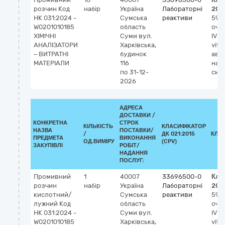
розчин Код
набір
Україна
Лабораторні
202
НК 031:2024 -
Сумська
реактиви
590
W0201010185
область
очи
ХІМІЧНІ
Суми
вул.
IVD 
АНАЛІЗАТОРИ
Харківська,
vitr
– ВИТРАТНІ
будинок
авт
МАТЕРІАЛИ
116
нап
по 31-12-
сис
2026
АДРЕСА
ДОСТАВКИ /
КОНКРЕТНА
СТРОК
КІЛЬКІСТЬ
КЛАСИФІКАТОР
НАЗВА
ПОСТАВКИ/
/
ДК 021:2015
КЛА
ПРЕДМЕТА
ВИКОНАННЯ
ОД.ВИМІРУ
(CPV)
ЗАКУПІВЛІ
РОБІТ/
НАДАННЯ
ПОСЛУГ:
Промивний
1
40007
33696500-0
Кла
розчин
набір
Україна
Лабораторні
202
кислотний/
Сумська
реактиви
590
лужний Код
область
очи
НК 031:2024 -
Суми
вул.
IVD 
W0201010185
Харківська,
vitr