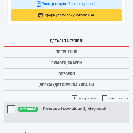
Реєстр корупційних порушників
Сформувати рахунок
612 UAH
ДЕТАЛІ ЗАКУПІВЛІ
ЗВЕРНЕННЯ
ВИМОГИ/СКАРГИ
DOZORRO
ДЕРЖАУДИТСЛУЖБА УКРАЇНИ
+
-
відкрити всі
закрити всі
-
Розчини ізотонічний, лізуючий,
...
Активний