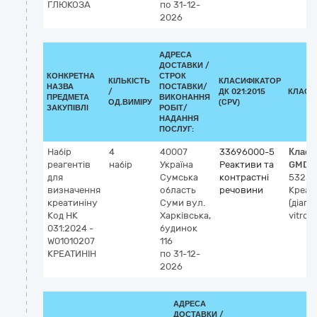
ГЛЮКОЗА
по 31-12-
2026
АДРЕСА
ДОСТАВКИ /
КОНКРЕТНА
СТРОК
КІЛЬКІСТЬ
КЛАСИФІКАТОР
НАЗВА
ПОСТАВКИ/
/
ДК 021:2015
КЛАСИ
ПРЕДМЕТА
ВИКОНАННЯ
ОД.ВИМІРУ
(CPV)
ЗАКУПІВЛІ
РОБІТ/
НАДАННЯ
ПОСЛУГ:
Набір
4
40007
33696000-5
Класи
реагентів
набір
Україна
Реактиви та
GMDN
для
Сумська
контрастні
53252
визначення
область
речовини
Креат
креатиніну
Суми
вул.
(діагн
Код НК
Харківська,
vitro)
031:2024 -
будинок
W01010207
116
КРЕАТИНІН
по 31-12-
2026
АДРЕСА
ДОСТАВКИ /