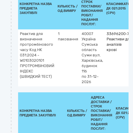
СТРОК
КОНКРЕТНА НАЗВА
КЛАСИФІКАТОР
КІЛЬКІСТЬ /
ПОСТАВКИ/
ПРЕДМЕТА
ДК 021:2015
ОД.ВИМІРУ
ВИКОНАННЯ
ЗАКУПІВЛІ
(CPV)
РОБІТ/
НАДАННЯ
ПОСЛУГ:
Реактив для
1
40007
33696200-7
визначення
паковання
Україна
Реактиви для
протромбінового
Сумська
аналізів
часу Код НК
область
крові
031:2024 -
Суми
вул.
W0103020101
Харківська,
ПРОТРОМБІНОВИЙ
будинок
ІНДЕКС
116
(ШВИДКИЙ ТЕСТ)
по 31-12-
2026
АДРЕСА
ДОСТАВКИ /
СТРОК
КЛАСИФІ
КОНКРЕТНА НАЗВА
КІЛЬКІСТЬ /
ПОСТАВКИ/
ДК 021:20
ПРЕДМЕТА ЗАКУПІВЛІ
ОД.ВИМІРУ
ВИКОНАННЯ
(CPV)
РОБІТ/
НАДАННЯ
ПОСЛУГ: