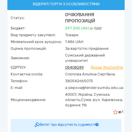
ВІДКРИТІ ТОРГИ З ОСОБЛИВОСТЯМИ
ОЧІКУВАННЯ
Статус:
ПРОПОЗИЦІЙ
Бюджет:
297 200
UAH
(з ПДВ)
Вид предмету закупівлі:
Товари
Мінімальний крок аукціону:
1 486 UAH
Оцінка пропозицій:
За вартістю придбання
Сумський державний
Замовник:
університет
ЄДРПОУ:
05408289
Досьє YouControl
Контактна особа:
Слєпова Альбіна Сергіївна
Телефон:
380542665075
E-mail:
a.slepova@tender.sumdu.edu.ua
40007,
Україна
,
Сумська
Місцезнаходження:
область,
Суми,
вул. Харківська,
будинок 116
1
Витяг про відсутність судимості