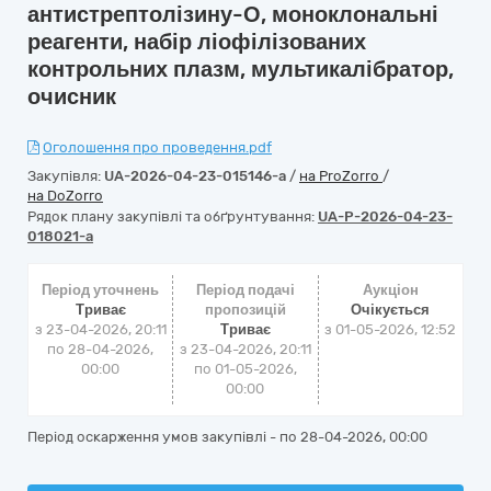
антистрептолізину-О, моноклональні
реагенти, набір ліофілізованих
контрольних плазм, мультикалібратор,
очисник
Оголошення про проведення.pdf
Закупівля:
UA-2026-04-23-015146-a
/
на ProZorro
/
на DoZorro
Рядок плану закупівлі та обґрунтування:
UA-P-2026-04-23-
018021-a
Період уточнень
Період подачі
Аукціон
Триває
пропозицій
Очікується
з 23-04-2026, 20:11
Триває
з
01-05-2026, 12:52
по 28-04-2026,
з 23-04-2026, 20:11
00:00
по 01-05-2026,
00:00
Період оскарження умов закупівлі - по
28-04-2026, 00:00