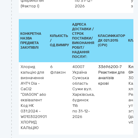
фібриноген
по 31-12-
утв
(Фактор І)
2026
згу
АДРЕСА
ДОСТАВКИ /
КОНКРЕТНА
СТРОК
КІЛЬКІСТЬ
КЛАСИФІКАТОР
НАЗВА
ПОСТАВКИ/
/
ДК 021:2015
КЛАС
ПРЕДМЕТА
ВИКОНАННЯ
ОД.ВИМІРУ
(CPV)
ЗАКУПІВЛІ
РОБІТ/
НАДАННЯ
ПОСЛУГ:
Хлорид
6
40007
33696200-7
Клас
кальцію для
флакон
Україна
Реактиви для
GMD
визначення
Сумська
аналізів
305
АЧТЧ Dia -
область
крові
Каль
CaCI2
Суми
вул.
хлор
"DIAGON" або
Харківська,
Реаг
еквівалент
будинок
анал
Код НК
116
утво
031:2024 -
по 31-12-
згус
W0103020901
2026
(діаг
ХЛОРИД
vitro)
КАЛЬЦІЮ