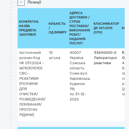
-
Позиції
АДРЕСА
ДОСТАВКИ /
КОНКРЕТНА
СТРОК
КІЛЬКІСТЬ
КЛАСИФІКАТОР
НАЗВА
ПОСТАВКИ/
/
ДК 021:2015
КЛА
ПРЕДМЕТА
ВИКОНАННЯ
ОД.ВИМІРУ
(CPV)
ЗАКУПІВЛІ
РОБІТ/
НАДАННЯ
ПОСЛУГ:
Ізотонічний
10
40007
33696500-0
Кла
розчин Код
штука
Україна
Лабораторні
GM
НК 031:2024 -
Сумська
реактиви
426
W0103010105
область
Бу
CBC-
Суми
вул.
ізо
РЕАКТИВИ
Харківська,
сол
(РОЗЧИНИ
будинок
роз
ДЛЯ
116
(ді
ОЧИСТКИ/
по 31-12-
vitr
РОЗВЕДЕННЯ/
2026
ЛІЗУВАННЯ/
ПРОТОЧНІ
РІДИНИ)