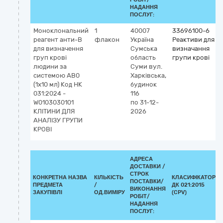
НАДАННЯ
ПОСЛУГ:
Моноклональний
1
40007
33696100-6
реагент анти-B
флакон
Україна
Реактиви для
для визначення
Сумська
визначання
груп крові
область
групи крові
людини за
Суми
вул.
системою АВ0
Харківська,
(1х10 мл) Код НК
будинок
031:2024 -
116
W0103030101
по 31-12-
КЛІТИНИ ДЛЯ
2026
АНАЛІЗУ ГРУПИ
КРОВІ
АДРЕСА
ДОСТАВКИ /
СТРОК
КОНКРЕТНА НАЗВА
КІЛЬКІСТЬ
КЛАСИФІКАТОР
ПОСТАВКИ/
ПРЕДМЕТА
/
ДК 021:2015
ВИКОНАННЯ
ЗАКУПІВЛІ
ОД.ВИМІРУ
(CPV)
РОБІТ/
НАДАННЯ
ПОСЛУГ: