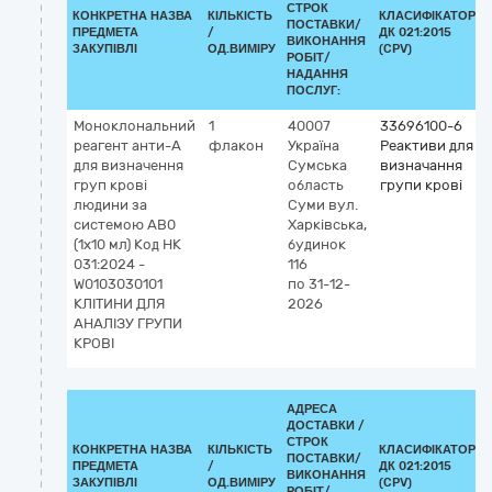
СТРОК
КОНКРЕТНА НАЗВА
КІЛЬКІСТЬ
КЛАСИФІКАТОР
ПОСТАВКИ/
ПРЕДМЕТА
/
ДК 021:2015
ВИКОНАННЯ
ЗАКУПІВЛІ
ОД.ВИМІРУ
(CPV)
РОБІТ/
НАДАННЯ
ПОСЛУГ:
Моноклональний
1
40007
33696100-6
реагент анти-A
флакон
Україна
Реактиви для
для визначення
Сумська
визначання
груп крові
область
групи крові
людини за
Суми
вул.
системою АВ0
Харківська,
(1х10 мл) Код НК
будинок
031:2024 -
116
W0103030101
по 31-12-
КЛІТИНИ ДЛЯ
2026
АНАЛІЗУ ГРУПИ
КРОВІ
АДРЕСА
ДОСТАВКИ /
СТРОК
КОНКРЕТНА НАЗВА
КІЛЬКІСТЬ
КЛАСИФІКАТОР
ПОСТАВКИ/
ПРЕДМЕТА
/
ДК 021:2015
ВИКОНАННЯ
ЗАКУПІВЛІ
ОД.ВИМІРУ
(CPV)
РОБІТ/