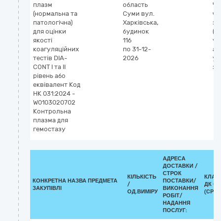
плазм
область
Чи
(нормальна та
Суми
вул.
чи
патологічна)
Харківська,
зс
для оцінки
будинок
(д
якості
116
vit
коагуляційних
по 31-12-
ан
тестів DIA-
2026
ут
CONT I та II
зг
рівень або
еквівалент Код
НК 031:2024 -
W0103020702
Контрольна
плазма для
гемостазу
АДРЕСА
ДОСТАВКИ /
СТРОК
КІЛЬКІСТЬ
КЛАС
КОНКРЕТНА НАЗВА ПРЕДМЕТА
ПОСТАВКИ/
/
ДК 02
ЗАКУПІВЛІ
ВИКОНАННЯ
ОД.ВИМІРУ
(CPV)
РОБІТ/
НАДАННЯ
ПОСЛУГ: