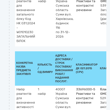
реагентів
набір
Україна
Реактиви та
GMDN
для
Сумська
контрастні
5398
визначення
область
речовини
Загал
загального
Суми
вул.
білок 
білку Код
Харківська,
(діагн
НК 031:2024
будинок
vitro)
-
116
W01010230
по 31-12-
ЗАГАЛЬНИЙ
2026
БІЛОК
АДРЕСА
ДОСТАВКИ /
КОНКРЕТНА
СТРОК
КІЛЬКІСТЬ
КЛАСИФІКАТОР
НАЗВА
ПОСТАВКИ/
/
ДК 021:2015
КЛАСИ
ПРЕДМЕТА
ВИКОНАННЯ
ОД.ВИМІРУ
(CPV)
ЗАКУПІВЛІ
РОБІТ/
НАДАННЯ
ПОСЛУГ:
Набір
1
40007
33696000-5
Класи
реагентів
набір
Україна
Реактиви та
GMDN
для
Сумська
контрастні
52941
визначення
область
речовини
Загал
активності
Суми
вул.
амілаз