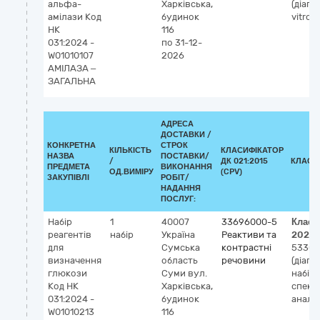
альфа-
Харківська,
(діагн
амілази Код
будинок
vitro)
НК
116
031:2024 -
по 31-12-
W01010107
2026
АМІЛАЗА –
ЗАГАЛЬНА
АДРЕСА
ДОСТАВКИ /
КОНКРЕТНА
СТРОК
КІЛЬКІСТЬ
КЛАСИФІКАТОР
НАЗВА
ПОСТАВКИ/
/
ДК 021:2015
КЛАСИ
ПРЕДМЕТА
ВИКОНАННЯ
ОД.ВИМІРУ
(CPV)
ЗАКУПІВЛІ
РОБІТ/
НАДАННЯ
ПОСЛУГ:
Набір
1
40007
33696000-5
Класи
реагентів
набір
Україна
Реактиви та
2023
для
Сумська
контрастні
53301
визначення
область
речовини
(діагно
глюкози
Суми
вул.
набір
Код НК
Харківська,
спект
031:2024 -
будинок
аналіз
W01010213
116