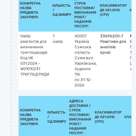
КОНКРЕТНА
СТРОК
КІЛЬКІСТЬ
КЛАСИФІКАТОР
НАЗВА
ПОСТАВКИ/
/
ДК 021:2015
КЛ
ПРЕДМЕТА
ВИКОНАННЯ
ОД.ВИМІРУ
(CPV)
ЗАКУПІВЛІ
РОБІТ/
НАДАННЯ
ПОСЛУГ:
Набір
1
40007
33696200-7
Кл
реагентів для
набір
Україна
Реактиви для
GM
визначення
Сумська
аналізів
53
тригліцеридів
область
крові
Тр
Код НК
Суми
вул.
IVD
031:2024 -
Харківська,
(ді
W01010231
будинок
vit
ТРИГЛІЦЕРИДИ
116
по 31-12-
2026
АДРЕСА
ДОСТАВКИ /
КОНКРЕТНА
СТРОК
КІЛЬКІСТЬ
КЛАСИФІКАТОР
НАЗВА
ПОСТАВКИ/
/
ДК 021:2015
КЛАСИ
ПРЕДМЕТА
ВИКОНАННЯ
ОД.ВИМІРУ
(CPV)
ЗАКУПІВЛІ
РОБІТ/
НАДАННЯ
ПОСЛУГ: