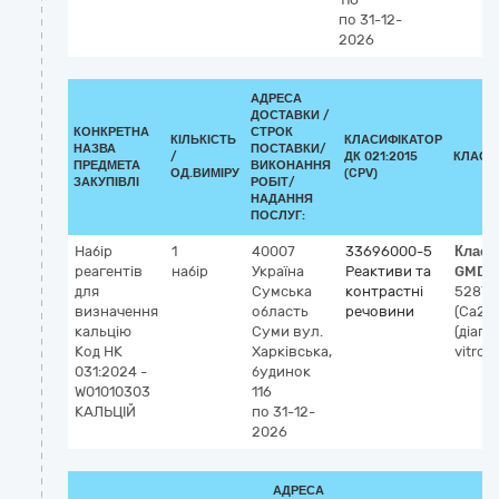
по 31-12-
2026
АДРЕСА
ДОСТАВКИ /
КОНКРЕТНА
СТРОК
КІЛЬКІСТЬ
КЛАСИФІКАТОР
НАЗВА
ПОСТАВКИ/
/
ДК 021:2015
КЛАСИ
ПРЕДМЕТА
ВИКОНАННЯ
ОД.ВИМІРУ
(CPV)
ЗАКУПІВЛІ
РОБІТ/
НАДАННЯ
ПОСЛУГ:
Набір
1
40007
33696000-5
Класи
реагентів
набір
Україна
Реактиви та
GMDN
для
Сумська
контрастні
52875
визначення
область
речовини
(Ca2+)
кальцію
Суми
вул.
(діагн
Код НК
Харківська,
vitro)
031:2024 -
будинок
W01010303
116
КАЛЬЦІЙ
по 31-12-
2026
АДРЕСА