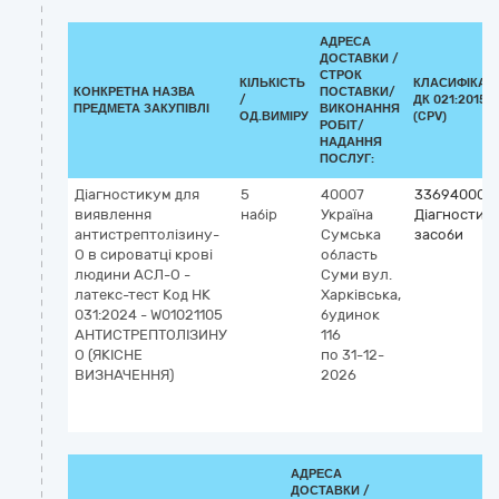
АДРЕСА
ДОСТАВКИ /
СТРОК
КІЛЬКІСТЬ
КЛАСИФІКАТ
КОНКРЕТНА НАЗВА
ПОСТАВКИ/
/
ДК 021:2015
ПРЕДМЕТА ЗАКУПІВЛІ
ВИКОНАННЯ
ОД.ВИМІРУ
(CPV)
РОБІТ/
НАДАННЯ
ПОСЛУГ:
Діагностикум для
5
40007
33694000-1
виявлення
набір
Україна
Діагностичн
антистрептолізину-
Сумська
засоби
О в сироватці крові
область
людини АСЛ-О -
Суми
вул.
латекс-тест Код НК
Харківська,
031:2024 - W01021105
будинок
АНТИСТРЕПТОЛІЗИНУ
116
О (ЯКІСНЕ
по 31-12-
ВИЗНАЧЕННЯ)
2026
АДРЕСА
ДОСТАВКИ /