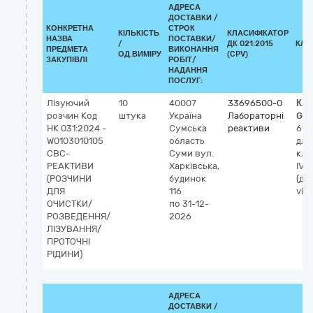
АДРЕСА
ДОСТАВКИ /
КОНКРЕТНА
СТРОК
КІЛЬКІСТЬ
КЛАСИФІКАТОР
НАЗВА
ПОСТАВКИ/
/
ДК 021:2015
КЛА
ПРЕДМЕТА
ВИКОНАННЯ
ОД.ВИМІРУ
(CPV)
ЗАКУПІВЛІ
РОБІТ/
НАДАННЯ
ПОСЛУГ:
Лізуючий
10
40007
33696500-0
Кла
розчин Код
штука
Україна
Лабораторні
GM
НК 031:2024 -
Сумська
реактиви
611
W0103010105
область
для
CBC-
Суми
вул.
клі
РЕАКТИВИ
Харківська,
IVD
(РОЗЧИНИ
будинок
(ді
ДЛЯ
116
vitr
ОЧИСТКИ/
по 31-12-
РОЗВЕДЕННЯ/
2026
ЛІЗУВАННЯ/
ПРОТОЧНІ
РІДИНИ)
АДРЕСА
ДОСТАВКИ /