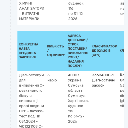
ХІМІЧНІ
будинок
авт
АНАЛІЗАТОРИ
116
нап
– ВИТРАТНІ
по 31-12-
сис
МАТЕРІАЛИ
2026
АДРЕСА
ДОСТАВКИ /
КОНКРЕТНА
СТРОК
КІЛЬКІСТЬ
КЛАСИФІКАТОР
НАЗВА
ПОСТАВКИ/
/
ДК 021:2015
КЛА
ПРЕДМЕТА
ВИКОНАННЯ
ОД.ВИМІРУ
(CPV)
ЗАКУПІВЛІ
РОБІТ/
НАДАННЯ
ПОСЛУГ:
Діагностикум
5
40007
33694000-1
Кла
для
набір
Україна
Діагностичні
GMD
виявлення С-
Сумська
засоби
537
реактивного
область
реа
білку в
Суми
вул.
біло
сироватці
Харківська,
(діа
крові людини
будинок
vitr
СРБ - латекс-
116
тест Код НК
по 31-12-
031:2024 -
2026
W01021109 С-