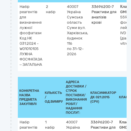
Набір
2
40007
33696200-7
Клас
реагентів
набір
Україна
Реактиви для
GMDN
для
Сумська
аналізів
5596
визначення
область
крові
фосф
лужної
Суми
вул.
лейко
фосфатази
Харківська,
IVD
Код НК
будинок
(діаг
031:2024 -
116
vitro)
W01010105
по 31-12-
ЛУЖНА
2026
ФОСФАТАЗА
– ЗАГАЛЬНА
АДРЕСА
ДОСТАВКИ /
КОНКРЕТНА
СТРОК
КІЛЬКІСТЬ
КЛАСИФІКАТОР
НАЗВА
ПОСТАВКИ/
/
ДК 021:2015
КЛАСИ
ПРЕДМЕТА
ВИКОНАННЯ
ОД.ВИМІРУ
(CPV)
ЗАКУПІВЛІ
РОБІТ/
НАДАННЯ
ПОСЛУГ:
Набір
1
40007
33696200-7
Класи
реагентів
набір
Україна
Реактиви для
GMDN