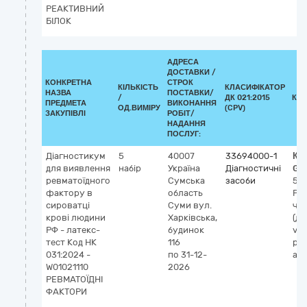
РЕАКТИВНИЙ
БІЛОК
АДРЕСА
ДОСТАВКИ /
КОНКРЕТНА
СТРОК
КІЛЬКІСТЬ
КЛАСИФІКАТОР
НАЗВА
ПОСТАВКИ/
/
ДК 021:2015
КЛ
ПРЕДМЕТА
ВИКОНАННЯ
ОД.ВИМІРУ
(CPV)
ЗАКУПІВЛІ
РОБІТ/
НАДАННЯ
ПОСЛУГ:
Діагностикум
5
40007
33694000-1
Кл
для виявлення
набір
Україна
Діагностичні
GM
ревматоїдного
Сумська
засоби
551
фактору в
область
Ре
сироватці
Суми
вул.
чин
крові людини
Харківська,
(ді
РФ - латекс-
будинок
vitr
тест Код НК
116
реа
031:2024 -
по 31-12-
агл
W01021110
2026
РЕВМАТОЇДНІ
ФАКТОРИ