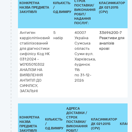
СТРОК
КОНКРЕТНА
КІЛЬКІСТЬ
КЛАСИФІКАТОР
ПОСТАВКИ/
НАЗВА ПРЕДМЕТА
/
ДК 021:2015
К
ВИКОНАННЯ
ЗАКУПІВЛІ
ОД.ВИМІРУ
(CPV)
РОБІТ/
НАДАННЯ
ПОСЛУГ:
Антиген
5
40007
33696200-7
К
кардіоліпіновий
набір
Україна
Реактиви для
G
стабілізований
Сумська
аналізів
5
для діагностики
область
крові
T
сифілісу Код НК
Суми
вул.
pa
031:2024 -
Харківська,
an
W0105010302
будинок
(д
АНАЛІЗИ НА
116
vi
ВИЯВЛЕННЯ
по 31-12-
р
АНТИТІЛ ДО
2026
а
СИФІЛІСУ,
ЗАГАЛЬНІ
АДРЕСА
ДОСТАВКИ /
КОНКРЕТНА
СТРОК
КІЛЬКІСТЬ
КЛАСИФІКАТОР
НАЗВА
ПОСТАВКИ/
/
ДК 021:2015
КЛАСИ
ПРЕДМЕТА
ВИКОНАННЯ
ОД.ВИМІРУ
(CPV)
ЗАКУПІВЛІ
РОБІТ/