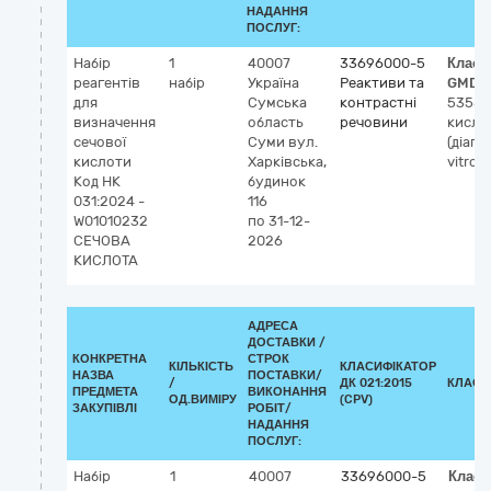
НАДАННЯ
ПОСЛУГ:
Набір
1
40007
33696000-5
Класи
реагентів
набір
Україна
Реактиви та
GMDN
для
Сумська
контрастні
53586
визначення
область
речовини
кисло
сечової
Суми
вул.
(діагн
кислоти
Харківська,
vitro)
Код НК
будинок
031:2024 -
116
W01010232
по 31-12-
СЕЧОВА
2026
КИСЛОТА
АДРЕСА
ДОСТАВКИ /
КОНКРЕТНА
СТРОК
КІЛЬКІСТЬ
КЛАСИФІКАТОР
НАЗВА
ПОСТАВКИ/
/
ДК 021:2015
КЛАСИ
ПРЕДМЕТА
ВИКОНАННЯ
ОД.ВИМІРУ
(CPV)
ЗАКУПІВЛІ
РОБІТ/
НАДАННЯ
ПОСЛУГ:
Набір
1
40007
33696000-5
Класи