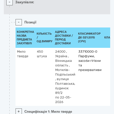
-
Закупівля:
-
Позиції
КОНКРЕТНА
АДРЕСА
КІЛЬКІСТЬ
КЛАСИФІКАТОР
НАЗВА
ДОСТАВКИ /
/
ДК 021:2015
КЛАСИ
ПРЕДМЕТА
ПЕРІОД
ОД.ВИМІРУ
(CPV)
ЗАКУПІВЛІ
ДОСТАВКИ
Мило
450
24000
,
33710000-0
тверде
штука
Україна
,
Парфуми,
Вінницька
засоби гігієни
область
,
та
Могилів-
презервативи
Подільський
,
вулиця
Полтавська,
будинок
89/2
по 22-05-
2026
+
Специфікація 1: Мило тверде