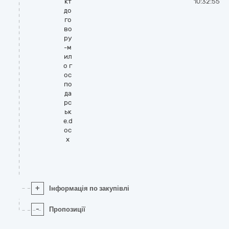
кт
10:32:55
до
го
во
ру
-м
ил
о г
ос
по
да
рс
ьк
е.d
oc
x
+
Інформація по закупівлі
-
Пропозиції