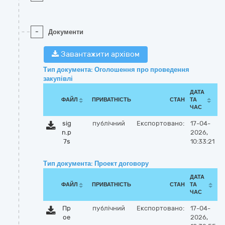
-
Документи
Завантажити архівом
Тип документа: Оголошення про проведення
закупівлі
ДАТА
ФАЙЛ
ПРИВАТНІСТЬ
СТАН
ТА
ЧАС
sig
публічний
Експортовано:
17-04-
n.p
2026,
7s
10:33:21
Тип документа: Проект договору
ДАТА
ФАЙЛ
ПРИВАТНІСТЬ
СТАН
ТА
ЧАС
Пр
публічний
Експортовано:
17-04-
ое
2026,