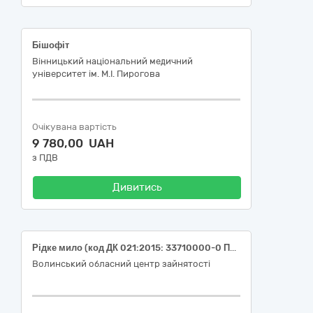
Бішофіт
Вінницький національний медичний
університет ім. М.І. Пирогова
Очікувана вартість
9 780,00 UAH
з ПДВ
Дивитись
Рідке мило (код ДК 021:2015: 33710000-0 Парфуми, засоби гігієни та презервативи)
Волинський обласний центр зайнятості