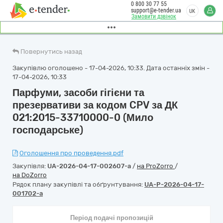
0 800 30 77 55
support@e-tender.ua
UK
Замовити дзвінок
Повернутись назад
Закупівлю оголошено - 17-04-2026, 10:33. Дата останніх змін -
17-04-2026, 10:33
Парфуми, засоби гігієни та
презервативи за кодом CPV за ДК
021:2015-33710000-0 (Мило
господарське)
Оголошення про проведення.pdf
Закупівля:
UA-2026-04-17-002607-a
/
на ProZorro
/
на DoZorro
Рядок плану закупівлі та обґрунтування:
UA-P-2026-04-17-
001702-a
Період подачі пропозицій