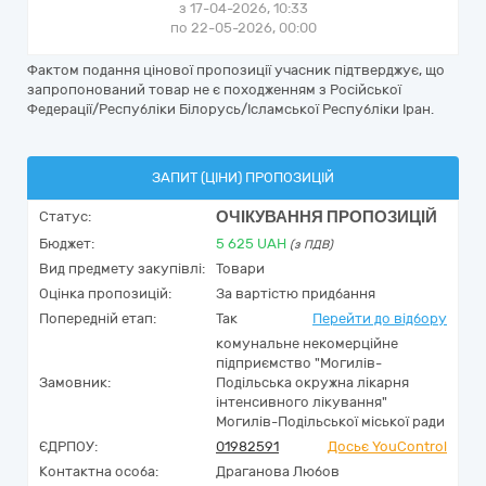
з 17-04-2026, 10:33
по 22-05-2026, 00:00
Фактом подання цінової пропозиції учасник підтверджує, що
запропонований товар не є походженням з Російської
Федерації/Республіки Білорусь/Ісламської Республіки Іран.
ЗАПИТ (ЦІНИ) ПРОПОЗИЦІЙ
ОЧІКУВАННЯ ПРОПОЗИЦІЙ
Статус:
Бюджет:
5 625
UAH
(з ПДВ)
Вид предмету закупівлі:
Товари
Оцінка пропозицій:
За вартістю придбання
Попередній етап:
Так
Перейти до відбору
комунальне некомерційне
підприємство "Могилів-
Замовник:
Подільська окружна лікарня
інтенсивного лікування"
Могилів-Подільської міської ради
ЄДРПОУ:
01982591
Досьє YouControl
Контактна особа:
Драганова Любов