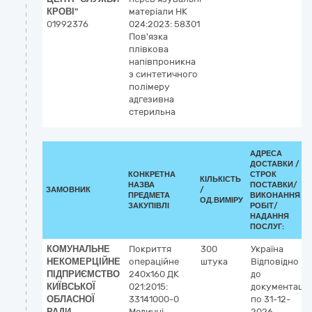
КРОВІ"
матеріали НК
01992376
024:2023: 58301
Пов'язка
плівкова
напівпроникна
з синтетичного
полімеру
адгезивна
стерильна
АДРЕСА
ДОСТАВКИ /
КОНКРЕТНА
СТРОК
КІЛЬКІСТЬ
НАЗВА
ПОСТАВКИ/
ЗАМОВНИК
/
ПРЕДМЕТА
ВИКОНАННЯ
ОД.ВИМІРУ
ЗАКУПІВЛІ
РОБІТ/
НАДАННЯ
ПОСЛУГ:
КОМУНАЛЬНЕ
Покриття
300
Україна
НЕКОМЕРЦІЙНЕ
операційне
штука
Відповідно
ПІДПРИЄМСТВО
240х160 ДК
до
КИЇВСЬКОЇ
021:2015:
документації
ОБЛАСНОЇ
33141000-0
по 31-12-
РАДИ
Медичні
2026