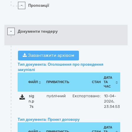
-
Пропозиції
-
Документи тендеру
Завантажити архівом
Тип документа: Оголошення про проведення
закупівлі
ДАТА
ФАЙЛ
ПРИВАТНІСТЬ
СТАН
ТА
ЧАС
sig
публічний
Експортовано:
10-04-
n.p
2026,
7s
23:34:53
Тип документа: Проект договору
ДАТА
ФАЙЛ
ПРИВАТНІСТЬ
СТАН
ТА