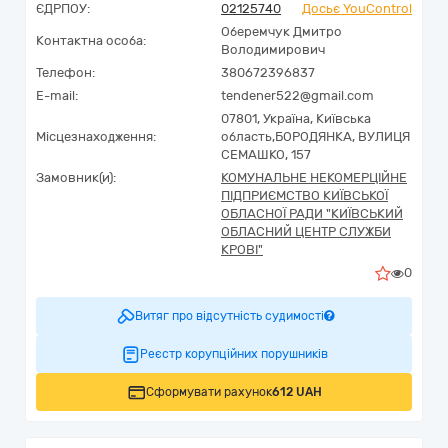
ЄДРПОУ:
02125740
Досьє YouControl
Оберемчук Дмитро
Контактна особа:
Володимирович
Телефон:
380672396837
E-mail:
tendener522@gmail.com
07801,
Україна
,
Київська
Місцезнаходження:
область,
БОРОДЯНКА,
ВУЛИЦЯ
СЕМАШКО, 157
Замовник(и):
КОМУНАЛЬНЕ НЕКОМЕРЦІЙНЕ
ПІДПРИЄМСТВО КИЇВСЬКОЇ
ОБЛАСНОЇ РАДИ "КИЇВСЬКИЙ
ОБЛАСНИЙ ЦЕНТР СЛУЖБИ
КРОВІ"
0
Витяг про відсутність судимості
Реєстр корупційних порушників
Сформувати рахунок
612 UAH