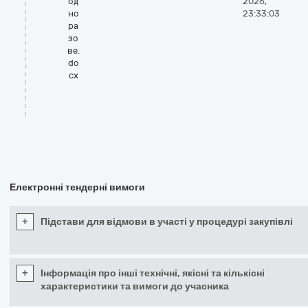
од
2026,
но
23:33:03
ра
зо
ве.
do
cx
Електронні тендерні вимоги
+
Підстави для відмови в участі у процедурі закупівлі
+
Інформація про інші технічні, якісні та кількісні
характеристики та вимоги до учасника