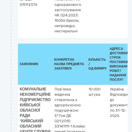
01992376
одноразового
застосування
НК 024:2023:
15056 Бахіли,
непровідні,
нестерильні
АДРЕСА
ДОСТАВКИ /
СТРОК
КОНКРЕТНА
КІЛЬКІСТЬ
ПОСТАВКИ/
ЗАМОВНИК
НАЗВА ПРЕДМЕТА
/
ВИКОНАННЯ
ЗАКУПІВЛІ
ОД.ВИМІРУ
РОБІТ/
НАДАННЯ
ПОСЛУГ:
КОМУНАЛЬНЕ
Пов’язка
10 000
Україна
НЕКОМЕРЦІЙНЕ
медична
штука
Відповідно
ПІДПРИЄМСТВО
стерильна з
до
КИЇВСЬКОЇ
адсорбуючою
документац
ОБЛАСНОЇ
подушечкою
по 31-12-
РАДИ
5*7см ДК
2026
"КИЇВСЬКИЙ
021:2015:
ОБЛАСНИЙ
33141111-1 Клейкі
ЦЕНТР СЛУЖБИ
перев’язувальні