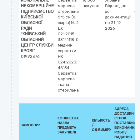
КОМУНАЛЬНЕ
Серветка
18 000
Україна
33
НЕКОМЕРЦІЙНЕ
марлева
пакунок
Відповідно
Ме
ПІДПРИЄМСТВО
стерильна
до
се
КИЇВСЬКОЇ
5*5 см (8
документації
ОБЛАСНОЇ
шарів) № 2
по 31-12-
РАДИ
ДК
2026
"КИЇВСЬКИЙ
021:2015:
ОБЛАСНИЙ
33141118-0
ЦЕНТР СЛУЖБИ
Медичні
КРОВІ"
серветки
01992376
НК
024:2023:
48134
Серветка
марлева
ткана
стерильна
АДРЕСА
ДОСТАВКИ /
КОНКРЕТНА
СТРОК
КІЛЬКІСТЬ
НАЗВА
ПОСТАВКИ/
ЗАМОВНИК
/
ПРЕДМЕТА
ВИКОНАННЯ
ОД.ВИМІРУ
ЗАКУПІВЛІ
РОБІТ/
НАДАННЯ