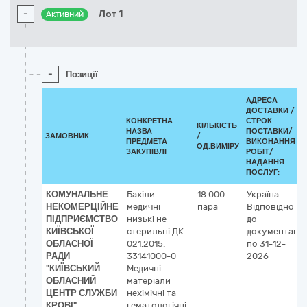
-
Лот 1
Активний
-
Позиції
АДРЕСА
ДОСТАВКИ /
КОНКРЕТНА
СТРОК
КІЛЬКІСТЬ
НАЗВА
ПОСТАВКИ/
ЗАМОВНИК
/
ПРЕДМЕТА
ВИКОНАННЯ
ОД.ВИМІРУ
ЗАКУПІВЛІ
РОБІТ/
НАДАННЯ
ПОСЛУГ:
КОМУНАЛЬНЕ
Бахіли
18 000
Україна
НЕКОМЕРЦІЙНЕ
медичні
пара
Відповідно
ПІДПРИЄМСТВО
низькі не
до
КИЇВСЬКОЇ
стерильні ДК
документації
ОБЛАСНОЇ
021:2015:
по 31-12-
РАДИ
33141000-0
2026
"КИЇВСЬКИЙ
Медичні
ОБЛАСНИЙ
матеріали
ЦЕНТР СЛУЖБИ
нехімічні та
КРОВІ"
гематологічні