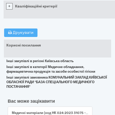
+
Кваліфікаційні критерії
Друкувати
Корисні посилання
Інші закупівлі в регіоні Київська область
Інші закупівлі в категорії Медичне обладнання,
фармацевтична продукція та засоби особистої гігієни
Інші закупівлі замовника КОМУНАЛЬНИЙ ЗАКЛАД КИЇВСЬКОЇ
ОБЛАСНОЇ РАДИ "БАЗА СПЕЦІАЛЬНОГО МЕДИЧНОГО
ПОСТАЧАННЯ"
Вас може зацікавити
Медичні матеріали (код НК 024:2023 31075 - Калоприймач для кишкової стоми відкритого типу, однокомпонентний: калоприймач Coloplast 17500 Alterna Free однокомпонентний, відкритий, непрозорий, отвір 12-75 мм або еквівалент)