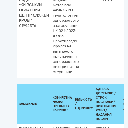
"КИЇВСЬКИЙ
матеріали
ОБЛАСНИЙ
нехімічні та
ЦЕНТР СЛУЖБИ
гематологічні
КРОВІ"
одноразового
01992376
застосування
НК 024:2023:
47783
Простирадло
хірургічне
загального
призначення
одноразового
використання
стерильне
АДРЕСА
ДОСТАВКИ /
КОНКРЕТНА
СТРОК
КІЛЬКІСТЬ
КЛ
НАЗВА
ПОСТАВКИ/
ЗАМОВНИК
/
ДК 
ПРЕДМЕТА
ВИКОНАННЯ
ОД.ВИМІРУ
(CP
ЗАКУПІВЛІ
РОБІТ/
НАДАННЯ
ПОСЛУГ: