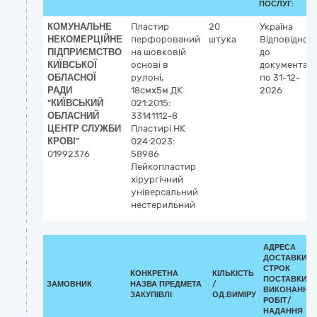
ПОСЛУГ:
КОМУНАЛЬНЕ
Пластир
20
Україна
НЕКОМЕРЦІЙНЕ
перфорований
штука
Відповідно
ПІДПРИЄМСТВО
на шовковій
до
КИЇВСЬКОЇ
основі в
документаці
ОБЛАСНОЇ
рулоні,
по 31-12-
РАДИ
18смх5м ДК
2026
"КИЇВСЬКИЙ
021:2015:
ОБЛАСНИЙ
33141112-8
ЦЕНТР СЛУЖБИ
Пластирі НК
КРОВІ"
024:2023:
01992376
58986
Лейкопластир
хірургічний
універсальний
нестерильний
АДРЕСА
ДОСТАВКИ /
СТРОК
КОНКРЕТНА
КІЛЬКІСТЬ
ПОСТАВКИ/
ЗАМОВНИК
НАЗВА ПРЕДМЕТА
/
ВИКОНАННЯ
ЗАКУПІВЛІ
ОД.ВИМІРУ
РОБІТ/
НАДАННЯ