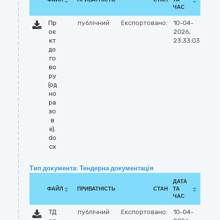
ЧАС
Пр
публічний
Експортовано:
10-04-
оє
2026,
кт
23:33:03
до
го
во
ру
(од
но
ра
зо
в
е).
do
cx
Тип документа: Тендерна документація
ДАТА
ФАЙЛ
ПРИВАТНІСТЬ
СТАН
ТА
ЧАС
ТД
публічний
Експортовано:
10-04-