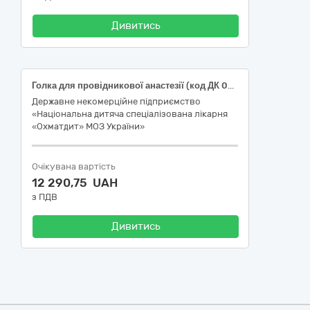
Дивитись
Голка для провідникової анастезії (код ДК 021:2015 – 33140000-Медичні матеріали)
Державне некомерційне підприємство
«Національна дитяча спеціалізована лікарня
«Охматдит» МОЗ України»
Очікувана вартість
12 290,75 UAH
з ПДВ
Дивитись