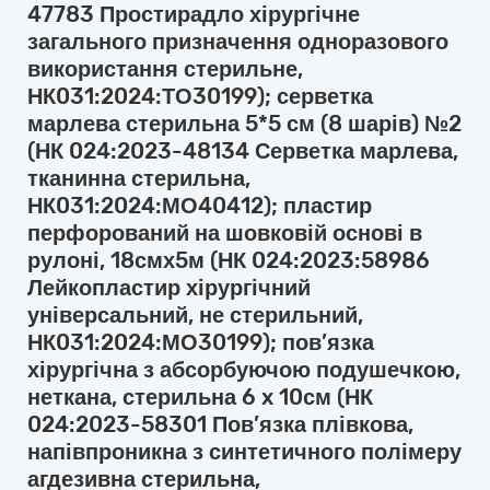
47783 Простирадло хірургічне
загального призначення одноразового
використання стерильне,
НК031:2024:ТО30199); серветка
марлева стерильна 5*5 см (8 шарів) №2
(НК 024:2023-48134 Серветка марлева,
тканинна стерильна,
НК031:2024:МО40412); пластир
перфорований на шовковій основі в
рулоні, 18смх5м (НК 024:2023:58986
Лейкопластир хірургічний
універсальний, не стерильний,
НК031:2024:МО30199); пов’язка
хірургічна з абсорбуючою подушечкою,
неткана, стерильна 6 x 10см (НК
024:2023-58301 Пов’язка плівкова,
напівпроникна з синтетичного полімеру
агдезивна стерильна,