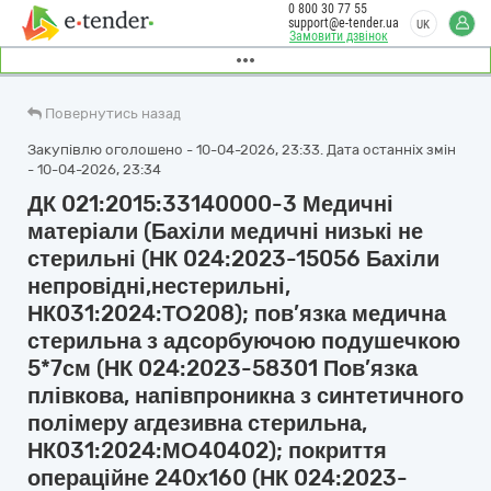
0 800 30 77 55
support@e-tender.ua
UK
Замовити дзвінок
Повернутись назад
Закупівлю оголошено - 10-04-2026, 23:33. Дата останніх змін
- 10-04-2026, 23:34
ДК 021:2015:33140000-3 Медичні
матеріали (Бахіли медичні низькі не
стерильні (НК 024:2023-15056 Бахіли
непровідні,нестерильні,
НК031:2024:ТО208); пов’язка медична
стерильна з адсорбуючою подушечкою
5*7см (НК 024:2023-58301 Пов’язка
плівкова, напівпроникна з синтетичного
полімеру агдезивна стерильна,
НК031:2024:МО40402); покриття
операційне 240х160 (НК 024:2023-