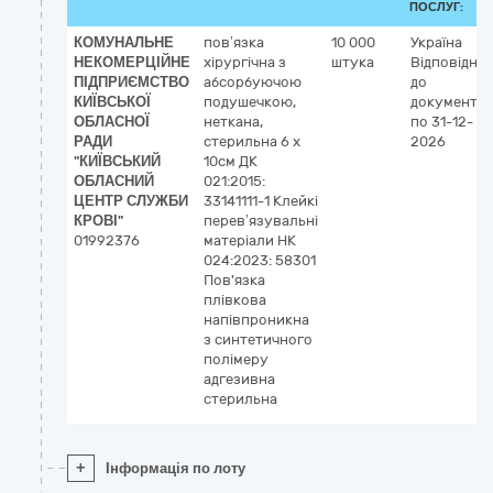
ПОСЛУГ:
КОМУНАЛЬНЕ
пов’язка
10 000
Україна
НЕКОМЕРЦІЙНЕ
хірургічна з
штука
Відповідно
ПІДПРИЄМСТВО
абсорбуючою
до
КИЇВСЬКОЇ
подушечкою,
документац
ОБЛАСНОЇ
неткана,
по 31-12-
РАДИ
стерильна 6 x
2026
"КИЇВСЬКИЙ
10см ДК
ОБЛАСНИЙ
021:2015:
ЦЕНТР СЛУЖБИ
33141111-1 Клейкі
КРОВІ"
перев’язувальні
01992376
матеріали НК
024:2023: 58301
Пов'язка
плівкова
напівпроникна
з синтетичного
полімеру
адгезивна
стерильна
+
Інформація по лоту