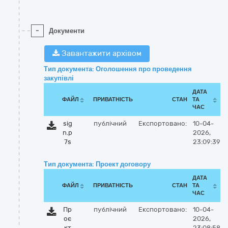
-
Документи
Завантажити архівом
Тип документа: Оголошення про проведення
закупівлі
ДАТА
ФАЙЛ
ПРИВАТНІСТЬ
СТАН
ТА
ЧАС
sig
публічний
Експортовано:
10-04-
n.p
2026,
7s
23:09:39
Тип документа: Проект договору
ДАТА
ФАЙЛ
ПРИВАТНІСТЬ
СТАН
ТА
ЧАС
Пр
публічний
Експортовано:
10-04-
оє
2026,
кт
23:08:58