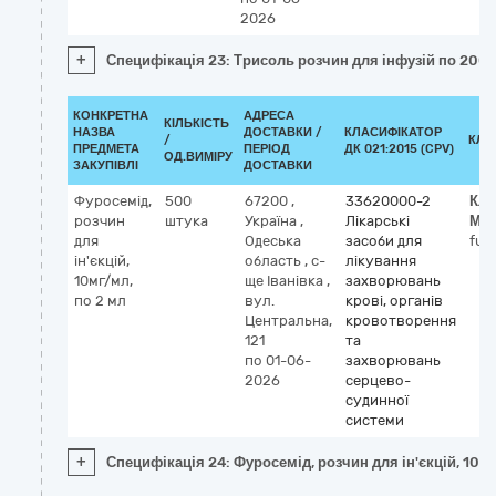
2026
+
Специфікація 23: Трисоль розчин для інфузій по 200
КОНКРЕТНА
АДРЕСА
КІЛЬКІСТЬ
НАЗВА
ДОСТАВКИ /
КЛАСИФІКАТОР
/
КЛА
ПРЕДМЕТА
ПЕРІОД
ДК 021:2015 (CPV)
ОД.ВИМІРУ
ЗАКУПІВЛІ
ДОСТАВКИ
Фуросемід,
500
67200
,
33620000-2
Кла
розчин
штука
Україна
,
Лікарські
МН
для
Одеська
засоби для
fur
ін'єкцій,
область
,
с-
лікування
10мг/мл,
ще Іванівка
,
захворювань
по 2 мл
вул.
крові, органів
Центральна,
кровотворення
121
та
по 01-06-
захворювань
2026
серцево-
судинної
системи
+
Специфікація 24: Фуросемід, розчин для ін'єкцій, 10мг