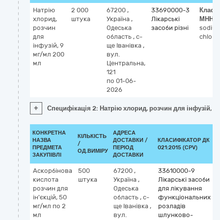
Натрію
2 000
67200
,
33690000-3
Класи
хлорид,
штука
Україна
,
Лікарські
МНН
розчин
Одеська
засоби різні
sodiu
для
область
,
с-
chlori
інфузій, 9
ще Іванівка
,
мг/мл 200
вул.
мл
Центральна,
121
по 01-06-
2026
+
Специфікація 2: Натрію хлорид, розчин для інфузій, 9
КОНКРЕТНА
АДРЕСА
КІЛЬКІСТЬ
НАЗВА
ДОСТАВКИ /
КЛАСИФІКАТОР ДК
/
К
ПРЕДМЕТА
ПЕРІОД
021:2015 (CPV)
ОД.ВИМІРУ
ЗАКУПІВЛІ
ДОСТАВКИ
Аскорбінова
500
67200
,
33610000-9
кислота
штука
Україна
,
Лікарські засоби
розчин для
Одеська
для лікування
a
ін'єкцій, 50
область
,
с-
функціональних
(
мг/мл по 2
ще Іванівка
,
розладів
мл
вул.
шлунково-