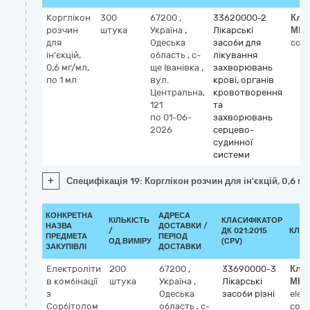
Корглікон
300
67200
,
33620000-2
Кла
розчин
штука
Україна
,
Лікарські
МН
для
Одеська
засоби для
corg
ін'єкцій,
область
,
с-
лікування
0,6 мг/мл,
ще Іванівка
,
захворювань
по 1 мл
вул.
крові, органів
Центральна,
кровотворення
121
та
по 01-06-
захворювань
2026
серцево-
судинної
системи
+
Специфікація 19: Корглікон розчин для ін'єкцій, 0,6 мг
КОНКРЕТНА
АДРЕСА
КІЛЬКІСТЬ
КЛАСИФІКАТОР
НАЗВА
ДОСТАВКИ /
/
ДК 021:2015
КЛАС
ПРЕДМЕТА
ПЕРІОД
ОД.ВИМІРУ
(CPV)
ЗАКУПІВЛІ
ДОСТАВКИ
Електроліти
200
67200
,
33690000-3
Кла
в комбінації
штука
Україна
,
Лікарські
МНН
з
Одеська
засоби різні
elect
Сорбітолом
область
,
с-
comb