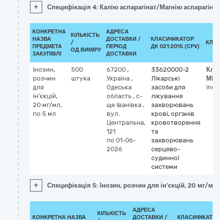
+
Специфікація 4: Калію аспарагінат/Магнію аспарагінат
КОНКРЕТНА
АДРЕСА
КІЛЬКІСТЬ
НАЗВА
ДОСТАВКИ /
КЛАСИФІКАТОР
/
КЛА
ПРЕДМЕТА
ПЕРІОД
ДК 021:2015 (CPV)
ОД.ВИМІРУ
ЗАКУПІВЛІ
ДОСТАВКИ
Інозин,
500
67200
,
33620000-2
Кла
розчин
штука
Україна
,
Лікарські
МН
для
Одеська
засоби для
inos
ін'єкцій,
область
,
с-
лікування
20 мг/мл,
ще Іванівка
,
захворювань
по 5 мл
вул.
крові, органів
Центральна,
кровотворення
121
та
по 01-06-
захворювань
2026
серцево-
судинної
системи
+
Специфікація 5: Інозин, розчин для ін'єкцій, 20 мг/мл,
АДРЕСА
КІЛЬКІСТЬ
КОНКРЕТНА НАЗВА
ДОСТАВКИ /
КЛАСИФІКАТО