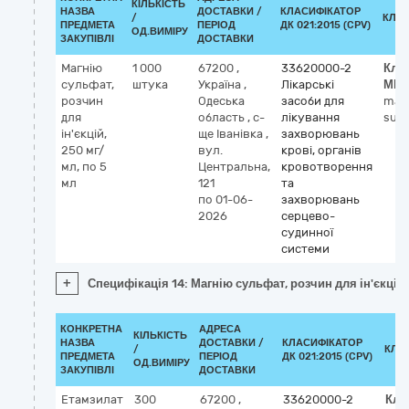
КІЛЬКІСТЬ
НАЗВА
ДОСТАВКИ /
КЛАСИФІКАТОР
/
КЛА
ПРЕДМЕТА
ПЕРІОД
ДК 021:2015 (CPV)
ОД.ВИМІРУ
ЗАКУПІВЛІ
ДОСТАВКИ
Магнію
1 000
67200
,
33620000-2
Кла
сульфат,
штука
Україна
,
Лікарські
МН
розчин
Одеська
засоби для
mag
для
область
,
с-
лікування
sulf
ін'єкцій,
ще Іванівка
,
захворювань
250 мг/
вул.
крові, органів
мл, по 5
Центральна,
кровотворення
мл
121
та
по 01-06-
захворювань
2026
серцево-
судинної
системи
+
Специфікація 14: Магнію сульфат, розчин для ін'єкцій,
КОНКРЕТНА
АДРЕСА
КІЛЬКІСТЬ
НАЗВА
ДОСТАВКИ /
КЛАСИФІКАТОР
/
КЛА
ПРЕДМЕТА
ПЕРІОД
ДК 021:2015 (CPV)
ОД.ВИМІРУ
ЗАКУПІВЛІ
ДОСТАВКИ
Етамзилат
300
67200
,
33620000-2
Кла