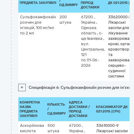
/
ПРЕДМЕТА ЗАКУПІВЛІ
ПЕРІОД
ДК 021:2015 (C
ОД.ВИМІРУ
ДОСТАВКИ
Сульфокамфокаїн
200
67200
,
33620000-2
розчин для
штука
Україна
,
Лікарські
ін'єкцій, 100 мг/мл
Одеська
засоби для
по 2 мл
область
,
с-
лікування
ще Іванівка
,
захворювань
вул.
крові, органі
Центральна,
кровотворен
121
та
по 01-06-
захворювань
2026
серцево-
судинної
системи
+
Специфікація 6: Сульфокамфокаїн розчин для ін'єкцій
КОНКРЕТНА
АДРЕСА
КІЛЬКІСТЬ
НАЗВА
ДОСТАВКИ /
КЛАСИФІКАТОР ДК
/
К
ПРЕДМЕТА
ПЕРІОД
021:2015 (CPV)
ОД.ВИМІРУ
ЗАКУПІВЛІ
ДОСТАВКИ
Аскорбінова
500
67200
,
33610000-9
кислота
штука
Україна
,
Лікарські засоби