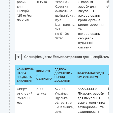
розчин
штука
Україна
,
Лікарські
МН
для
Одеська
засоби для
eta
ін'єкцій,
область
,
с-
лікування
125 мг/мл
ще Іванівка
,
захворювань
по 2 мл
вул.
крові, органів
Центральна,
кровотворення
121
та
по 01-06-
захворювань
2026
серцево-
судинної
системи
+
Специфікація 15: Етамзилат розчин для ін'єкцій, 125 м
КОНКРЕТНА
АДРЕСА
КІЛЬКІСТЬ
НАЗВА
ДОСТАВКИ /
КЛАСИФІКАТОР ДК
/
КЛ
ПРЕДМЕТА
ПЕРІОД
021:2015 (CPV)
ОД.ВИМІРУ
ЗАКУПІВЛІ
ДОСТАВКИ
Спирт
300
67200
,
33630000-5
Кл
етиловий
штука
Україна
,
Лікарські засоби
МН
96% 100
Одеська
для лікування
eth
мл.
область
,
с-
дерматологічних
ще Іванівка
,
захворювань та
вул.
захворювань