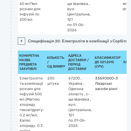
60 мг/1мл
ще Іванівка
,
with
розчин для
вул.
drug
інфузій по
Центральна,
200 мл
121
по 01-06-
2026
+
Специфікація 20: Електроліти в комбінації з Сорбіто
КОНКРЕТНА
АДРЕСА
КІЛЬКІСТЬ
КЛАСИФІКАТОР
НАЗВА
ДОСТАВКИ /
/
ДК 021:2015
КЛА
ПРЕДМЕТА
ПЕРІОД
ОД.ВИМІРУ
(CPV)
ЗАКУПІВЛІ
ДОСТАВКИ
Електроліти
200
67200
,
33690000-3
та комбінації
штука
Україна
,
Лікарські
розчин для
Одеська
засоби різні
інфузій 500
область
,
с-
мл (Магнію
ще Іванівка
,
хлориду
вул.
гексагідрату:
Центральна,
0.2 мг/мл,
121
Калію
по 01-06-
хлориду: 0.3
2026
мг/мл,