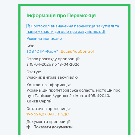
Інформація про Переможця
Протокол визначення переможця закупівлі та
намір укласти договір про закупівлю.pdf
Рішення підписано
Ім'я:
ТОВ "СТМ-Фарм"
Досьє YouControl
Строк розгляду пропозиції:
з 15-04-2026 по 18-04-2026
Статус:
учасник виграв закупівлю
Контактна інформація:
Україна
,
Дніпропетровська область
,
місто Дніпро,
вул.Панікахи будинок 2 кімната 405
,
49040
,
Конєв Сергій
Остаточна пропозиція:
196 624,27
UAH,
з ПДВ
Документи пропозиції:
Показати документи