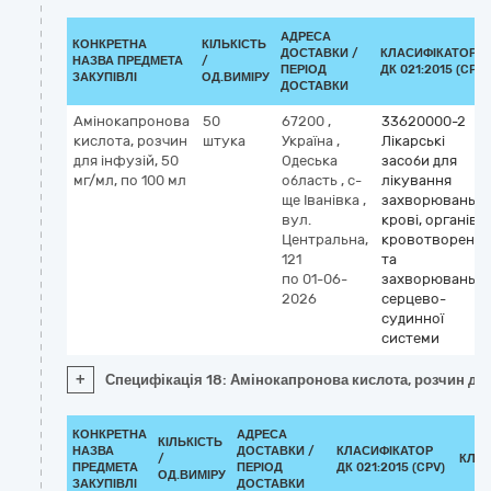
АДРЕСА
КОНКРЕТНА
КІЛЬКІСТЬ
ДОСТАВКИ /
КЛАСИФІКАТОР
НАЗВА ПРЕДМЕТА
/
ПЕРІОД
ДК 021:2015 (CPV)
ЗАКУПІВЛІ
ОД.ВИМІРУ
ДОСТАВКИ
Амінокапронова
50
67200
,
33620000-2
кислота, розчин
штука
Україна
,
Лікарські
для інфузій, 50
Одеська
засоби для
мг/мл, по 100 мл
область
,
с-
лікування
ще Іванівка
,
захворювань
вул.
крові, органів
Центральна,
кровотворення
121
та
по 01-06-
захворювань
2026
серцево-
судинної
системи
+
Специфікація 18: Амінокапронова кислота, розчин для
КОНКРЕТНА
АДРЕСА
КІЛЬКІСТЬ
НАЗВА
ДОСТАВКИ /
КЛАСИФІКАТОР
/
КЛА
ПРЕДМЕТА
ПЕРІОД
ДК 021:2015 (CPV)
ОД.ВИМІРУ
ЗАКУПІВЛІ
ДОСТАВКИ