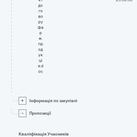
до
го
во
ру
фа
р
м.
пр
од
ук
ці
я.d
oc
+
Інформація по закупівлі
-
Пропозиції
Кваліфікація Учасників