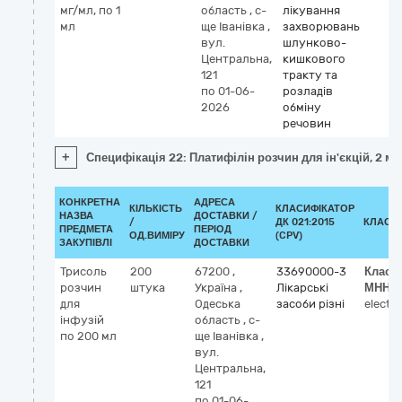
мг/мл, по 1
область
,
с-
лікування
мл
ще Іванівка
,
захворювань
вул.
шлунково-
Центральна,
кишкового
121
тракту та
по 01-06-
розладів
2026
обміну
речовин
+
Специфікація 22: Платифілін розчин для ін'єкцій, 2 мг
КОНКРЕТНА
АДРЕСА
КІЛЬКІСТЬ
КЛАСИФІКАТОР
НАЗВА
ДОСТАВКИ /
/
ДК 021:2015
КЛАСИ
ПРЕДМЕТА
ПЕРІОД
ОД.ВИМІРУ
(CPV)
ЗАКУПІВЛІ
ДОСТАВКИ
Трисоль
200
67200
,
33690000-3
Класи
розчин
штука
Україна
,
Лікарські
МНН
для
Одеська
засоби різні
electro
інфузій
область
,
с-
по 200 мл
ще Іванівка
,
вул.
Центральна,
121
по 01-06-