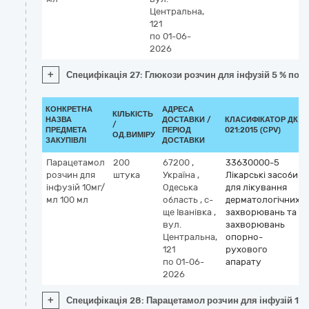
Центральна,
121
по 01-06-
2026
+
Специфікація 27: Глюкози розчин для інфузій 5 % по 
КОНКРЕТНА
АДРЕСА
КІЛЬКІСТЬ
НАЗВА
ДОСТАВКИ /
КЛАСИФІКАТОР ДК
/
ПРЕДМЕТА
ПЕРІОД
021:2015 (CPV)
ОД.ВИМІРУ
ЗАКУПІВЛІ
ДОСТАВКИ
Парацетамол
200
67200
,
33630000-5
розчин для
штука
Україна
,
Лікарські засоби
інфузій 10мг/
Одеська
для лікування
мл 100 мл
область
,
с-
дерматологічних
ще Іванівка
,
захворювань та
вул.
захворювань
Центральна,
опорно-
121
рухового
по 01-06-
апарату
2026
+
Специфікація 28: Парацетамол розчин для інфузій 10