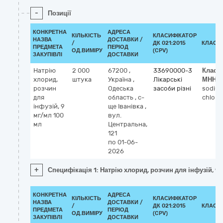
-
Позиції
КОНКРЕТНА
АДРЕСА
КІЛЬКІСТЬ
КЛАСИФІКАТОР
НАЗВА
ДОСТАВКИ /
/
ДК 021:2015
КЛАСИ
ПРЕДМЕТА
ПЕРІОД
ОД.ВИМІРУ
(CPV)
ЗАКУПІВЛІ
ДОСТАВКИ
Натрію
2 000
67200
,
33690000-3
Класи
хлорид,
штука
Україна
,
Лікарські
МНН
розчин
Одеська
засоби різні
sodiu
для
область
,
с-
chlori
інфузій, 9
ще Іванівка
,
мг/мл 100
вул.
мл
Центральна,
121
по 01-06-
2026
+
Специфікація 1: Натрію хлорид, розчин для інфузій, 9
КОНКРЕТНА
АДРЕСА
КІЛЬКІСТЬ
КЛАСИФІКАТОР
НАЗВА
ДОСТАВКИ /
/
ДК 021:2015
КЛАСИ
ПРЕДМЕТА
ПЕРІОД
ОД.ВИМІРУ
(CPV)
ЗАКУПІВЛІ
ДОСТАВКИ