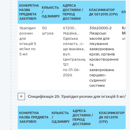
КОНКРЕТНА
АДРЕСА
КІЛЬКІСТЬ
НАЗВА
ДОСТАВКИ /
КЛАСИФІКАТОР
/
КЛА
ПРЕДМЕТА
ПЕРІОД
ДК 021:2015 (CPV)
ОД.ВИМІРУ
ЗАКУПІВЛІ
ДОСТАВКИ
Урапідил
50
67200
,
33620000-2
Кла
розчин
штука
Україна
,
Лікарські
МН
для
Одеська
засоби для
urap
ін'єкцій 5
область
,
с-
лікування
мг/мл по
ще Іванівка
,
захворювань
5 мл
вул.
крові, органів
Центральна,
кровотворення
121
та
по 01-06-
захворювань
2026
серцево-
судинної
системи
+
Специфікація 25: Урапідил розчин для ін'єкцій 5 мг/м
АДРЕСА
КОНКРЕТНА
КІЛЬКІСТЬ
КЛАСИФІКАТОР
ДОСТАВКИ /
НАЗВА ПРЕДМЕТА
/
ДК 021:2015
К
ПЕРІОД
ЗАКУПІВЛІ
ОД.ВИМІРУ
(CPV)
ДОСТАВКИ