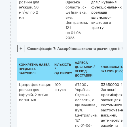
розчин для
Одеська
для лікування
a
ін'єкцій, 50
область
,
с-
функціональних
(
мг/мл по 2
ще Іванівка
,
розладів
мл
вул.
шлунково-
Центральна,
кишкового
121
тракту
по 01-06-
2026
+
Специфікація 7: Аскорбінова кислота розчин для ін'єк
АДРЕСА
КОНКРЕТНА НАЗВА
КІЛЬКІСТЬ
ДОСТАВКИ /
КЛАСИФІКАТОР 
ПРЕДМЕТА
/
ПЕРІОД
021:2015 (CPV)
ЗАКУПІВЛІ
ОД.ВИМІРУ
ДОСТАВКИ
Ципрофлоксацин
100
67200
,
33650000-1
розчин для
штука
Україна
,
Загальні
інфузій, 2 мг/мл
Одеська
протиінфекцій
по 100 мл
область
,
с-
засоби для
ще Іванівка
,
системного
вул.
застосування,
Центральна,
вакцини,
121
антинеопласт
по 01-06-
засоби та