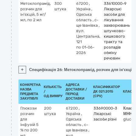
Метоклопрамід,
300
67200
,
33610000-9
К
розчин для
штука
Україна
,
Лікарські
ін'єкцій, 5 мг/
Одеська
засоби для
m
мл, по 2 мл
область
,
с-
лікування
ще Іванівка
,
захворювань
вул.
шлунково-
Центральна,
кишкового
121
тракту та
по 01-06-
розладів
2026
обміну
речовин
+
Специфікація 26: Метоклопрамід, розчин для ін'єкцій, 
КОНКРЕТНА
АДРЕСА
КІЛЬКІСТЬ
КЛАСИФІКАТОР
НАЗВА
ДОСТАВКИ /
/
ДК 021:2015
КЛАСИ
ПРЕДМЕТА
ПЕРІОД
ОД.ВИМІРУ
(CPV)
ЗАКУПІВЛІ
ДОСТАВКИ
Глюкози
200
67200
,
33690000-3
Класи
розчин
штука
Україна
,
Лікарські
МНН
для
Одеська
засоби різні
glucos
інфузій 5
область
,
с-
% по 200
ще Іванівка
,
мл
вул.