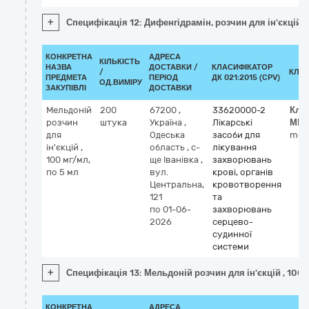
+
Специфікація 12: Дифенгідрамін, розчин для ін'єкцій, 
КОНКРЕТНА
АДРЕСА
КІЛЬКІСТЬ
НАЗВА
ДОСТАВКИ /
КЛАСИФІКАТОР
/
КЛА
ПРЕДМЕТА
ПЕРІОД
ДК 021:2015 (CPV)
ОД.ВИМІРУ
ЗАКУПІВЛІ
ДОСТАВКИ
Мельдоній
200
67200
,
33620000-2
Кла
розчин
штука
Україна
,
Лікарські
МН
для
Одеська
засоби для
mel
ін'єкцій ,
область
,
с-
лікування
100 мг/мл,
ще Іванівка
,
захворювань
по 5 мл
вул.
крові, органів
Центральна,
кровотворення
121
та
по 01-06-
захворювань
2026
серцево-
судинної
системи
+
Специфікація 13: Мельдоній розчин для ін'єкцій , 100 
КОНКРЕТНА
АДРЕСА