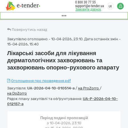
0 800 30 77 55
support@e-tender.ua
UK
Замовити дзвінок
Повернутись назад
Закупівлю оголошено - 10-04-2026, 23:10. Дата останніх змін -
15-04-2026, 15:40
Лікарські засоби для лікування
дерматологічних захворювань та
захворювань опорно-рухового апарату
Оголошення про проведення.pdf
Закупівля:
UA-2026-04-10-010514-a
/
на ProZorro
/
на DoZorro
Рядок плану закупівлі та обґрунтування:
UA-P-2026-04-10-
012157-a
Період подачі пропозицій
з 10-04-2026, 23:10