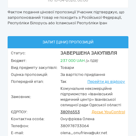
по 15-04-2026, 00:00
Фактом подання цінової пропозиції Учасник підтверджує, що
запропонований товар не походить з Російської Федерації,
Республіки Білорусь або Ісламської Республіки Іран
ЗАПИТ (ЦІНИ) ПРОПОЗИЦІЙ
ЗАВЕРШЕНА ЗАКУПІВЛЯ
Статус:
Бюджет:
237 000
UAH
(з ПДВ)
Вид предмету закупівлі:
Товари
Оцінка пропозицій:
За вартістю придбання
Попередній етап:
Так
Перейти до відбору
Комунальне некомерційне
підприємство «Іванівський
Замовник:
медичний центр» Іванівської
селищної ради Одеської області
ЄДРПОУ:
38096553
Досьє YouControl
Контактна особа:
Онуфрієва Олена
Телефон:
380978733064
E-mail:
olena_onufrieva@ukr.net