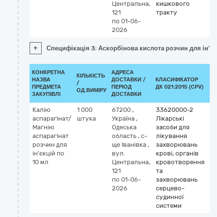
Центральна,
кишкового
121
тракту
по 01-06-
2026
+
Специфікація 3: Аскорбінова кислота розчин для ін'єк
КОНКРЕТНА
АДРЕСА
КІЛЬКІСТЬ
НАЗВА
ДОСТАВКИ /
КЛАСИФІКАТОР
/
КЛ
ПРЕДМЕТА
ПЕРІОД
ДК 021:2015 (CPV)
ОД.ВИМІРУ
ЗАКУПІВЛІ
ДОСТАВКИ
Калію
1 000
67200
,
33620000-2
К
аспарагінат/
штука
Україна
,
Лікарські
М
Магнію
Одеська
засоби для
m
аспарагінат
область
,
с-
лікування
(d
розчин для
ще Іванівка
,
захворювань
in
ін'єкцій по
вул.
крові, органів
10 мл
Центральна,
кровотворення
121
та
по 01-06-
захворювань
2026
серцево-
судинної
системи