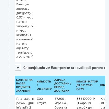
Кальцію
хлориду
дигідрату:
0.37 мг/мл,
Натрію
хлориду: 6,8
мг/мл,
Кислоти L-
малонової,
Натрію
ацетату
тригідрат:
3.27 мг/мл)
+
Специфікація 21: Електроліти та комбінації розчин для
КОНКРЕТНА
АДРЕСА
КІЛЬКІСТЬ
КЛАСИФІКАТОР
НАЗВА
ДОСТАВКИ /
/
ДК 021:2015
КЛАС
ПРЕДМЕТА
ПЕРІОД
ОД.ВИМІРУ
(CPV)
ЗАКУПІВЛІ
ДОСТАВКИ
Платифілін
300
67200
,
33610000-9
Клас
розчин для
штука
Україна
,
Лікарські
МНН
ін'єкцій, 2
Одеська
засоби для
platy