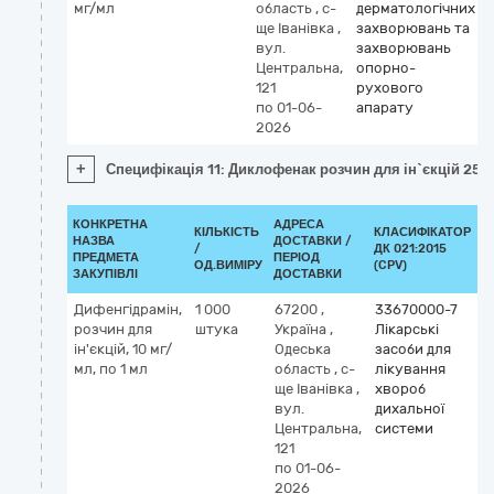
мг/мл
область
,
с-
дерматологічних
ще Іванівка
,
захворювань та
вул.
захворювань
Центральна,
опорно-
121
рухового
по 01-06-
апарату
2026
+
Специфікація 11: Диклофенак розчин для ін`єкцій 25 
КОНКРЕТНА
АДРЕСА
КІЛЬКІСТЬ
КЛАСИФІКАТОР
НАЗВА
ДОСТАВКИ /
/
ДК 021:2015
К
ПРЕДМЕТА
ПЕРІОД
ОД.ВИМІРУ
(CPV)
ЗАКУПІВЛІ
ДОСТАВКИ
Дифенгідрамін,
1 000
67200
,
33670000-7
К
розчин для
штука
Україна
,
Лікарські
М
ін'єкцій, 10 мг/
Одеська
засоби для
d
мл, по 1 мл
область
,
с-
лікування
ще Іванівка
,
хвороб
вул.
дихальної
Центральна,
системи
121
по 01-06-
2026