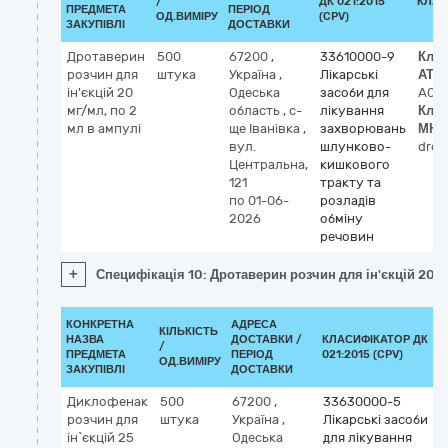
/
ДК 021:2015
КЛАС
ПРЕДМЕТА
ПЕРІОД
ОД.ВИМІРУ
(CPV)
ЗАКУПІВЛІ
ДОСТАВКИ
Дротаверин
500
67200
,
33610000-9
Клас
розчин для
штука
Україна
,
Лікарські
АТХ
ін'єкцій 20
Одеська
засоби для
A03
мг/мл, по 2
область
,
с-
лікування
Клас
мл в ампулі
ще Іванівка
,
захворювань
МНН
вул.
шлунково-
drot
Центральна,
кишкового
121
тракту та
по 01-06-
розладів
2026
обміну
речовин
+
Специфікація 10: Дротаверин розчин для ін'єкцій 20 м
КОНКРЕТНА
АДРЕСА
КІЛЬКІСТЬ
НАЗВА
ДОСТАВКИ /
КЛАСИФІКАТОР ДК
/
ПРЕДМЕТА
ПЕРІОД
021:2015 (CPV)
ОД.ВИМІРУ
ЗАКУПІВЛІ
ДОСТАВКИ
Диклофенак
500
67200
,
33630000-5
розчин для
штука
Україна
,
Лікарські засоби
ін`єкцій 25
Одеська
для лікування