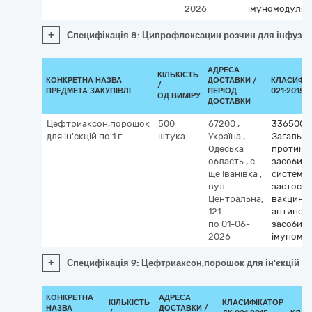
2026
імуномодулят
+
Специфікація 8: Ципрофлоксацин розчин для інфузій,
АДРЕСА
КІЛЬКІСТЬ
КОНКРЕТНА НАЗВА
ДОСТАВКИ /
КЛАСИФІК
/
ПРЕДМЕТА ЗАКУПІВЛІ
ПЕРІОД
021:2015 (
ОД.ВИМІРУ
ДОСТАВКИ
Цефтриаксон,порошок
500
67200
,
3365000
для ін'єкцій по 1 г
штука
Україна
,
Загальні
Одеська
протиінф
область
,
с-
засоби д
ще Іванівка
,
системн
вул.
застосув
Центральна,
вакцини,
121
антинеоп
по 01-06-
засоби т
2026
імуномо
+
Специфікація 9: Цефтриаксон,порошок для ін'єкцій по 
КОНКРЕТНА
АДРЕСА
КІЛЬКІСТЬ
КЛАСИФІКАТОР
НАЗВА
ДОСТАВКИ /