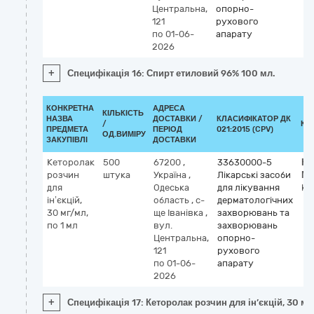
Центральна,
опорно-
121
рухового
по 01-06-
апарату
2026
+
Специфікація 16: Спирт етиловий 96% 100 мл.
КОНКРЕТНА
АДРЕСА
КІЛЬКІСТЬ
НАЗВА
ДОСТАВКИ /
КЛАСИФІКАТОР ДК
/
КЛ
ПРЕДМЕТА
ПЕРІОД
021:2015 (CPV)
ОД.ВИМІРУ
ЗАКУПІВЛІ
ДОСТАВКИ
Кеторолак
500
67200
,
33630000-5
Кл
розчин
штука
Україна
,
Лікарські засоби
М
для
Одеська
для лікування
ke
ін’єкцій,
область
,
с-
дерматологічних
30 мг/мл,
ще Іванівка
,
захворювань та
по 1 мл
вул.
захворювань
Центральна,
опорно-
121
рухового
по 01-06-
апарату
2026
+
Специфікація 17: Кеторолак розчин для ін’єкцій, 30 мг