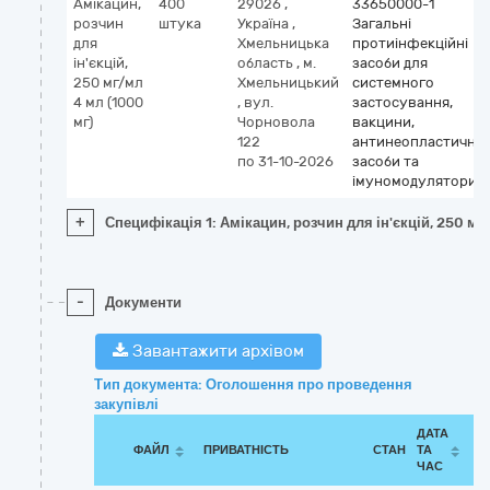
Амікацин,
400
29026
,
33650000-1
розчин
штука
Україна
,
Загальні
для
Хмельницька
протиінфекційні
ін'єкцій,
область
,
м.
засоби для
250 мг/мл
Хмельницький
системного
4 мл (1000
,
вул.
застосування,
мг)
Чорновола
вакцини,
122
антинеопластичні
по 31-10-2026
засоби та
імуномодулятори
+
Специфікація 1: Амікацин, розчин для ін'єкцій, 250 мг
-
Документи
Завантажити архівом
Тип документа: Оголошення про проведення
закупівлі
ДАТА
ФАЙЛ
ПРИВАТНІСТЬ
СТАН
ТА
ЧАС