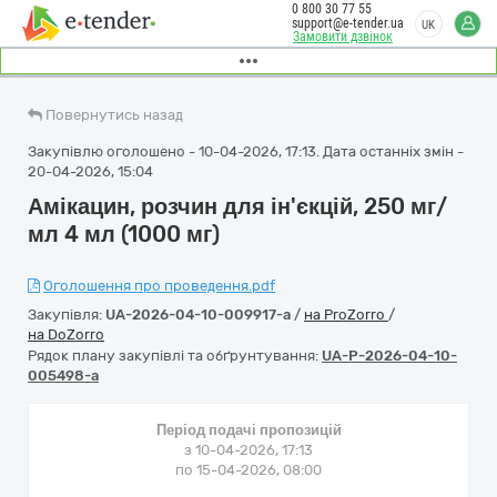
0 800 30 77 55
support@e-tender.ua
UK
Замовити дзвінок
Повернутись назад
Закупівлю оголошено - 10-04-2026, 17:13. Дата останніх змін -
20-04-2026, 15:04
Амікацин, розчин для ін'єкцій, 250 мг/
мл 4 мл (1000 мг)
Оголошення про проведення.pdf
Закупівля:
UA-2026-04-10-009917-a
/
на ProZorro
/
на DoZorro
Рядок плану закупівлі та обґрунтування:
UA-P-2026-04-10-
005498-a
Період подачі пропозицій
з 10-04-2026, 17:13
по 15-04-2026, 08:00