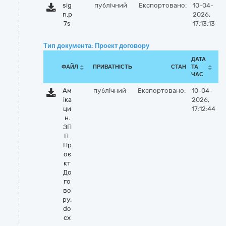
sig
публічний
Експортовано:
10-04-
n.p
2026,
7s
17:13:13
Тип документа: Проект договору
ДАТА
ФАЙЛ
ПРИВАТНІСТЬ
СТАН
ТА
ЧАС
Ам
публічний
Експортовано:
10-04-
іка
2026,
ци
17:12:44
н.
ЗП
П.
Пр
оє
кт
До
го
во
ру.
do
cx