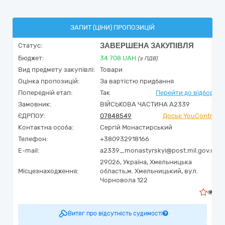
ЗАПИТ (ЦІНИ) ПРОПОЗИЦІЙ
ЗАВЕРШЕНА ЗАКУПІВЛЯ
Статус:
Бюджет:
34 708
UAH
(з ПДВ)
Вид предмету закупівлі:
Товари
Оцінка пропозицій:
За вартістю придбання
Попередній етап:
Так
Перейти до відбору
Замовник:
ВІЙСЬКОВА ЧАСТИНА А2339
ЄДРПОУ:
07848549
Досьє YouControl
Контактна особа:
Сергій Монастирський
Телефон:
+380932918166
E-mail:
a2339_monastyrskyi@post.mil.gov.ua
29026,
Україна
,
Хмельницька
Місцезнаходження:
область,
м. Хмельницький,
вул.
Чорновола 122
2
Витяг про відсутність судимості