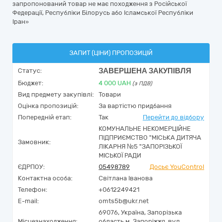
запропонований товар не має походження з Російської
Федерації, Республіки Білорусь або Ісламської Республіки
Іран»
ЗАПИТ (ЦІНИ) ПРОПОЗИЦІЙ
ЗАВЕРШЕНА ЗАКУПІВЛЯ
Статус:
Бюджет:
4 000
UAH
(з ПДВ)
Вид предмету закупівлі:
Товари
Оцінка пропозицій:
За вартістю придбання
Попередній етап:
Так
Перейти до відбору
КОМУНАЛЬНЕ НЕКОМЕРЦІЙНЕ
ПІДПРИЄМСТВО "МІСЬКА ДИТЯЧА
Замовник:
ЛІКАРНЯ №5 "ЗАПОРІЗЬКОЇ
МІСЬКОЇ РАДИ
ЄДРПОУ:
05498789
Досьє YouControl
Контактна особа:
Світлана Іванова
Телефон:
+0612249421
E-mail:
omts5b@ukr.net
69076,
Україна
,
Запорізька
Місцезнаходження:
область,
м. Запоріжжя,
вул.