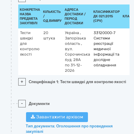
КОНКРЕТНА
АДРЕСА
КІЛЬКІСТЬ
КЛАСИФІКАТОР
НАЗВА
ДОСТАВКИ /
/
ДК 021:2015
КЛАСИ
ПРЕДМЕТА
ПЕРІОД
ОД.ВИМІРУ
(CPV)
ЗАКУПІВЛІ
ДОСТАВКИ
Тести
20
Україна
,
33120000-7
швидкі
штука
Запорізька
Системи
для
область
,
реєстрації
контролю
вул.
медичної
якості
Сорочинська
інформації та
буд. 28А
дослідне
по 31-12-
обладнання
2026
+
Специфікація 1: Тести швидкі для контролю якості
-
Документи
Завантажити архівом
Тип документа: Оголошення про проведення
закупівлі