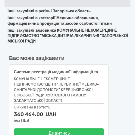
Інші закупівлі в регіоні Запорізька область
Інші закупівлі в категорії Медичне обладнання,
фармацевтична продукція та засоби особистої гігієни
Інші закупівлі замовника КОМУНАЛЬНЕ НЕКОМЕРЦІЙНЕ
ПІДПРИЄМСТВО "МІСЬКА ДИТЯЧА ЛІКАРНЯ №5 "ЗАПОРІЗЬКОЇ
МІСЬКОЇ РАДИ
Вас може зацікавити
Системи реєстрації медичної інформації та дослідне обладнання (Комплект телемедицини, набір діагностичних систем сімейного лікаря з функцією телемедицини, ТМДН )
КОМУНАЛЬНЕ НЕКОМЕРЦІЙНЕ
ПІДПРИЄМСТВО"ЦЕНТР ПЕРВИННОЇ МЕДИКО-
САНІТАРНОЇ ДОПОМОГИ" КЕРЕЦЬКІВСЬКОЇ
СІЛЬСЬКОЇ РАДИ ХУСТСЬКОГО РАЙОНУ
ЗАКАРПАТСЬКОЇ ОБЛАСТІ
Очікувана вартість
360 464,00 UAH
без ПДВ
Дивитись