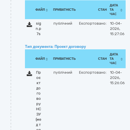
ДАТА
ФАЙЛ
ПРИВАТНІСТЬ
СТАН
ТА
ЧАС
sig
публічний
Експортовано:
10-04-
n.p
2026,
7s
15:27:06
Тип документа: Проект договору
ДАТА
ФАЙЛ
ПРИВАТНІСТЬ
СТАН
ТА
ЧАС
Пр
публічний
Експортовано:
10-04-
оє
2026,
кт
15:26:06
до
го
во
ру
НС
ЗУ
(ме
д т
ов