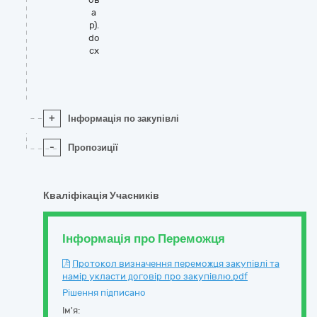
а
р).
do
cx
+
Інформація по закупівлі
-
Пропозиції
Кваліфікація Учасників
Інформація про Переможця
Протокол визначення переможця закупівлі та
намір укласти договір про закупівлю.pdf
Рішення підписано
Ім'я: