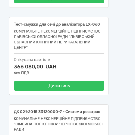
Тест-смужки для сечі до аналізатора LX-860
КОМУНАЛЬНЕ НЕКОМЕРЦІЙНЕ ПІДПРИЄМСТВО
ЛЬВІВСЬКОЇ ОБЛАСНОЇ РАДИ "ЛЬВІВСЬКИЙ
ОБЛАСНИЙ КЛІНІЧНИЙ ПЕРИНАТАЛЬНИЙ
ЦЕНТР"
Очікувана вартість
366 080,00 UAH
без ПДВ
Дивитись
ДК 021:2015 33120000-7 - Системи реєстрації медичної інформації та дослідне обладнання (Набір для визначення глікованого гемоглобіну (HbAlc) (імунофлуоресцентний метод) (НК 024:2023- 62206 - Система моніторингу глікозильованого гемоглобіну (HbA1c) для використання біля пацієнта IVD (діагностика in vitro); НК 031:2024- W0102160102 - ГЛІКОЗИЛЬОВАНИЙ/ГЛІКОВАНИЙ ГЕМОГЛОБІН (ІХ), ШВИДКІ ТЕСТИ І ТЕСТИ НА МІСЦІ))
КОМУНАЛЬНЕ НЕКОМЕРЦІЙНЕ ПІДПРИЄМСТВО
"СІМЕЙНА ПОЛІКЛІНІКА" ЧЕРНІГІВСЬКОЇ МІСЬКОЇ
РАДИ