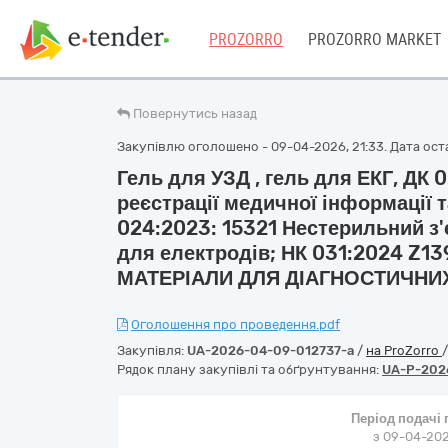
PROZORRO
PROZORRO MARKET
Повернутись назад
Закупівлю оголошено - 09-04-2026, 21:33. Дата остан
Гель для УЗД , гель для ЕКГ, ДК
реєстрації медичної інформації 
024:2023: 15321 Нестерильний з'
для електродів; НК 031:2024 Z
МАТЕРІАЛИ ДЛЯ ДІАГНОСТИЧНИХ
Оголошення про проведення.pdf
Закупівля:
UA-2026-04-09-012737-a
/
на ProZorro
Рядок плану закупівлі та обґрунтування:
UA-P-202
Період подачі
з 09-04-202