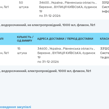
50
34600
,
Україна
,
Рівненська область
,
331
он, №1
штука
Березне
,
ВУЛИЦЯ КИЇВСЬКА, будинок
Сист
19
інфо
по 31-12-2026
Д, водорозчинний, не електропровідний, 1000 мл, флакон, №1
КІЛЬКІСТЬ /
ВЛІ
АДРЕСА ДОСТАВКИ / ПЕРІОД ДОСТАВКИ
КЛАСИ
ОД.ВИМІРУ
15
34600
,
Україна
,
Рівненська область
,
3312
он, №1
штука
Березне
,
ВУЛИЦЯ КИЇВСЬКА, будинок
Систе
19
та до
по 31-12-2026
Г, водорозчинний, електропровідний, 1000 мл, флакон, №1
роведення закупівлі