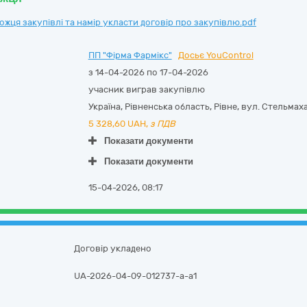
ця закупівлі та намір укласти договір про закупівлю.pdf
ПП "Фірма Фармікс"
Досьє YouControl
з 14-04-2026 по 17-04-2026
учасник виграв закупівлю
Україна
,
Рівненська область
,
Рівне,
вул. Стельмаха
5 328,60
UAH,
з ПДВ
Показати документи
Показати документи
15-04-2026, 08:17
Договір укладено
UA-2026-04-09-012737-a-a1