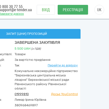
0 800 30 77 55
support@e-tender.ua
ВХІД
РЕЄСТРАЦІЯ
UK
Замовити дзвінок
ЗАПИТ (ЦІНИ) ПРОПОЗИЦІЙ
ЗАВЕРШЕНА ЗАКУПІВЛЯ
5 500
UAH
(з ПДВ)
купівлі:
Товари
ій:
За вартістю придбання
:
Так
Перейти до відбору
Комунальне некомерційне підприємство
"Березнівська центральна міська
лікарня" Березнівської міської ради
Рівненського району Рівненської
області
01999810
Досьє YouControl
а:
Лимар Ірина Юріївна
380968469897