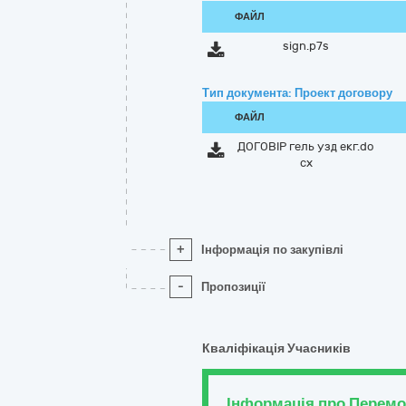
ФАЙЛ
sign.p7s
Тип документа: Проект договору
ФАЙЛ
ДОГОВІР гель узд екг.do
cx
+
Інформація по закупівлі
-
Пропозиції
Кваліфікація Учасників
Інформація про Перем