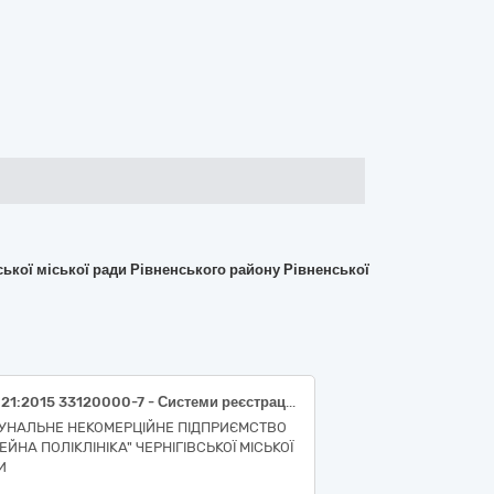
ької міської ради Рівненського району Рівненської
ДК 021:2015 33120000-7 - Системи реєстрації медичної інформації та дослідне обладнання (Набір для визначення глікованого гемоглобіну (HbAlc) (імунофлуоресцентний метод) (НК 024:2023- 62206 - Система моніторингу глікозильованого гемоглобіну (HbA1c) для використання біля пацієнта IVD (діагностика in vitro); НК 031:2024- W0102160102 - ГЛІКОЗИЛЬОВАНИЙ/ГЛІКОВАНИЙ ГЕМОГЛОБІН (ІХ), ШВИДКІ ТЕСТИ І ТЕСТИ НА МІСЦІ))
УНАЛЬНЕ НЕКОМЕРЦІЙНЕ ПІДПРИЄМСТВО
ЕЙНА ПОЛІКЛІНІКА" ЧЕРНІГІВСЬКОЇ МІСЬКОЇ
И