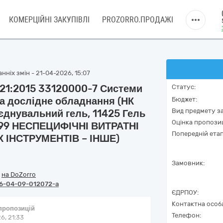
КОМЕРЦІЙНІ ЗАКУПІВЛІ
PROZORRO.ПРОДАЖІ
ніх змін - 21-04-2026, 15:07
 021:2015 33120000-7 Системи
Статус:
та дослідне обладнання (НК
Бюджет:
Вид предмету за
єднувальний гель, 11425 Гель
Оцінка пропозиц
1399 НЕСПЕЦИФІЧНІ ВИТРАТНІ
Попередній етап
 ІНСТРУМЕНТІВ – ІНШЕ)
Замовник:
/
на DoZorro
6-04-09-012072-a
ЄДРПОУ:
Контактна особ
 пропозицій
Телефон:
6, 21:33