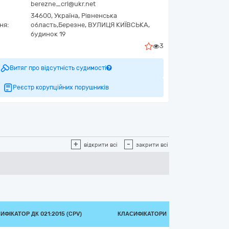
berezne_crl@ukr.net
34600,
Україна
,
Рівненська
ня:
область,
Березне,
ВУЛИЦЯ КИЇВСЬКА,
будинок 19
3
Витяг про відсутність судимості
Реєстр корупційних порушників
+
-
відкрити всі
закрити всі
ИФІКАТОР ДК 021:2015 (CPV)
КЛАСИФІКАТОРИ