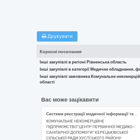
Друкувати
Корисні посилання
Інші закупівлі в регіоні Рівненська область
Інші закупівлі в категорії Медичне обладнання, ф
Інші закупівлі замовника Комунальне некомерцій
області
Вас може зацікавити
Системи реєстрації медичної інформації та дослідне обладнання (Комплект телемедицини, набір діагностичних систем сімейного лікаря з функцією телемедицини, ТМДН )
КОМУНАЛЬНЕ НЕКОМЕРЦІЙНЕ
ПІДПРИЄМСТВО"ЦЕНТР ПЕРВИННОЇ МЕДИКО-
САНІТАРНОЇ ДОПОМОГИ" КЕРЕЦЬКІВСЬКОЇ
СІЛЬСЬКОЇ РАДИ ХУСТСЬКОГО РАЙОНУ