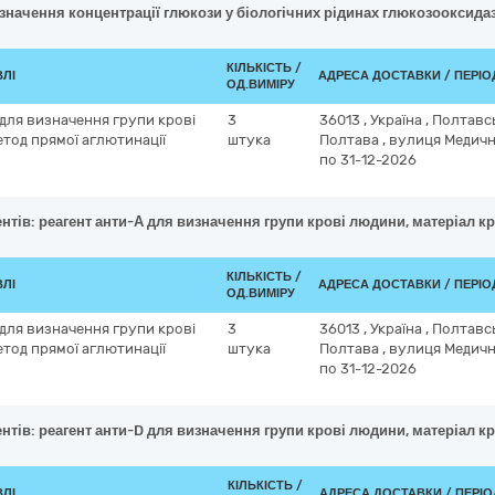
изначення концентрації глюкози у біологічних рідинах глюкозооксид
КІЛЬКІСТЬ /
ВЛІ
АДРЕСА ДОСТАВКИ / ПЕРІ
ОД.ВИМІРУ
 для визначення групи крові
3
36013
,
Україна
,
Полтавс
етод прямої аглютинації
штука
Полтава
,
вулиця Медична
по 31-12-2026
нтів: реагент анти-А для визначення групи крові людини, матеріал кр
КІЛЬКІСТЬ /
ВЛІ
АДРЕСА ДОСТАВКИ / ПЕРІ
ОД.ВИМІРУ
 для визначення групи крові
3
36013
,
Україна
,
Полтавс
етод прямої аглютинації
штука
Полтава
,
вулиця Медична
по 31-12-2026
нтів: реагент анти-D для визначення групи крові людини, матеріал кр
КІЛЬКІСТЬ /
ВЛІ
АДРЕСА ДОСТАВКИ / ПЕРІ