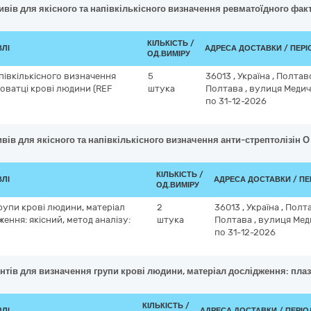
тивів для якісного та напівкількісного визначення ревматоїдного фа
КІЛЬКІСТЬ /
ВЛІ
АДРЕСА ДОСТАВКИ / ПЕР
ОД.ВИМІРУ
апівкількісного визначення
5
36013
,
Україна
,
Полтав
роватці крові людини (REF
штука
Полтава
,
вулиця Медичн
по 31-12-2026
ивів для якісного та напівкількісного визначення анти-стрептолізін 
КІЛЬКІСТЬ /
ВЛІ
АДРЕСА ДОСТАВКИ / ПЕ
ОД.ВИМІРУ
рупи крові людини, матеріал
2
36013
,
Україна
,
Полта
ження: якісний, метод аналізу:
штука
Полтава
,
вулиця Меди
по 31-12-2026
нтів для визначення групи крові людини, матеріал дослідження: плаз
КІЛЬКІСТЬ /
ВЛІ
АДРЕСА ДОСТАВКИ / ПЕРІ