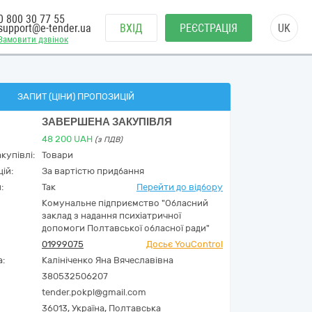
0 800 30 77 55
support@e-tender.ua
ВХІД
РЕЄСТРАЦІЯ
UK
Замовити дзвінок
ЗАПИТ (ЦІНИ) ПРОПОЗИЦІЙ
ЗАВЕРШЕНА ЗАКУПІВЛЯ
48 200
UAH
(з ПДВ)
купівлі:
Товари
ій:
За вартістю придбання
:
Так
Перейти до відбору
Комунальне підприємство "Обласний
заклад з надання психіатричної
допомоги Полтавської обласної ради"
01999075
Досьє YouControl
а:
Калініченко Яна Вячеславівна
380532506207
tender.pokpl@gmail.com
36013,
Україна
,
Полтавська