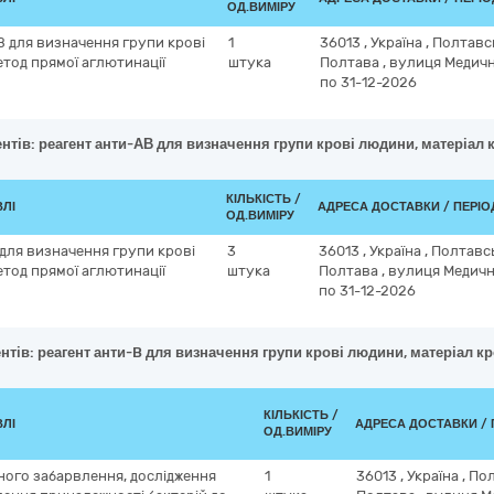
ОД.ВИМІРУ
В для визначення групи крові
1
36013
,
Україна
,
Полтавс
етод прямої аглютинації
штука
Полтава
,
вулиця Медичн
по 31-12-2026
нтів: реагент анти-АВ для визначення групи крові людини, матеріал к
КІЛЬКІСТЬ /
ВЛІ
АДРЕСА ДОСТАВКИ / ПЕРІ
ОД.ВИМІРУ
 для визначення групи крові
3
36013
,
Україна
,
Полтавс
етод прямої аглютинації
штука
Полтава
,
вулиця Медична
по 31-12-2026
нтів: реагент анти-B для визначення групи крові людини, матеріал кр
КІЛЬКІСТЬ /
ВЛІ
АДРЕСА ДОСТАВКИ / 
ОД.ВИМІРУ
ного забарвлення, дослідження
1
36013
,
Україна
,
Пол