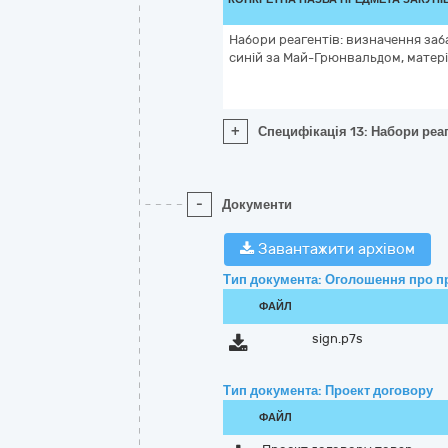
Набори реагентів: визначення за
синій за Май-Грюнвальдом, матері
+
Специфікація 13: Набори реа
-
Документи
Завантажити архівом
Тип документа: Оголошення про п
ФАЙЛ
sign.p7s
Тип документа: Проект договору
ФАЙЛ