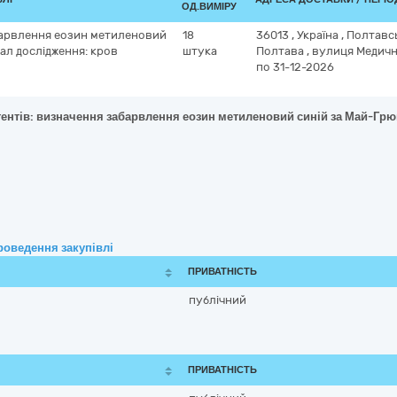
ОД.ВИМІРУ
барвлення еозин метиленовий
18
36013
,
Україна
,
Полтавс
ал дослідження: кров
штука
Полтава
,
вулиця Медична
по 31-12-2026
гентів: визначення забарвлення еозин метиленовий синій за Май-Гр
роведення закупівлі
ПРИВАТНІСТЬ
публічний
ПРИВАТНІСТЬ