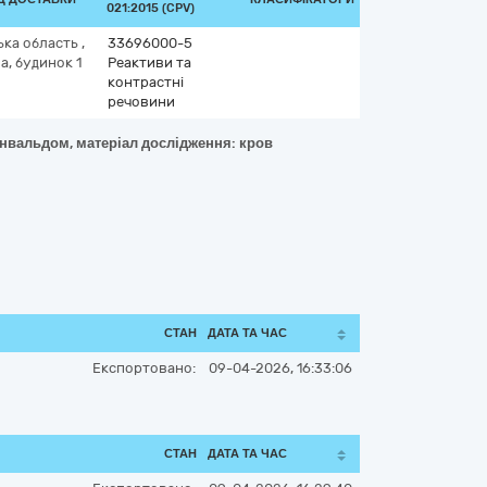
021:2015 (CPV)
ька область
,
33696000-5
, будинок 1
Реактиви та
контрастні
речовини
юнвальдом, матеріал дослідження: кров
СТАН
ДАТА ТА ЧАС
Експортовано:
09-04-2026, 16:33:06
СТАН
ДАТА ТА ЧАС