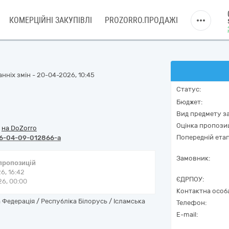
КОМЕРЦІЙНІ ЗАКУПІВЛІ
PROZORRO.ПРОДАЖІ
нніх змін - 20-04-2026, 10:45
Статус:
Бюджет:
Вид предмету за
Оцінка пропозиц
/
на DoZorro
Попередній етап
6-04-09-012866-a
Замовник:
 пропозицій
6, 16:42
ЄДРПОУ:
6, 00:00
Контактна особ
Федерація / Республіка Білорусь / Ісламська
Телефон:
E-mail: