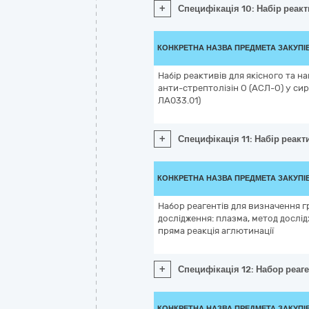
+
Специфікація 10: Набір реак
КОНКРЕТНА НАЗВА ПРЕДМЕТА ЗАКУПІ
Набір реактивів для якісного та н
анти-стрептолізін О (АСЛ-О) у си
ЛА033.01)
+
Специфікація 11: Набір реакт
КОНКРЕТНА НАЗВА ПРЕДМЕТА ЗАКУПІ
Набор реагентів для визначення г
дослідження: плазма, метод дослід
пряма реакція аглютинації
+
Специфікація 12: Набор реаге
КОНКРЕТНА НАЗВА ПРЕДМЕТА ЗАКУПІ