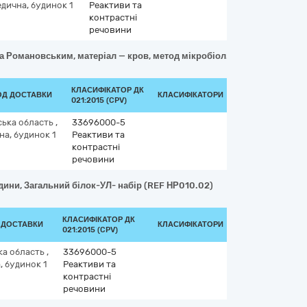
дична, будинок 1
Реактиви та
контрастні
речовини
а Романовським, матеріал — кров, метод мікробіол., кількісний, роз
КЛАСИФІКАТОР ДК
ОД ДОСТАВКИ
КЛАСИФІКАТОРИ
021:2015 (CPV)
ська область
,
33696000-5
а, будинок 1
Реактиви та
контрастні
речовини
юдини, Загальний білок-УЛ- набір (REF НР010.02)
КЛАСИФІКАТОР ДК
Д ДОСТАВКИ
КЛАСИФІКАТОРИ
021:2015 (CPV)
ка область
,
33696000-5
 будинок 1
Реактиви та
контрастні
речовини