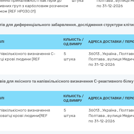
влення приналежності бактерій до
штука
Полтава
,
вулиця Ме
тивних груп з карболовим розчином
по 31-12-2026
мом (REF НР030.01)
нтів для диференціального забарвлення, дослідження структури кліт
КІЛЬКІСТЬ /
ВЛІ
АДРЕСА ДОСТАВКИ / ПЕР
ОД.ВИМІРУ
апівкількісного визначення С-
5
36013
,
Україна
,
Полтав
тці крові людини (REF
штука
Полтава
,
вулиця Медичн
по 31-12-2026
вів для якісного та напівкількісного визначення С-реактивного білк
КІЛЬКІСТЬ /
ВЛІ
АДРЕСА ДОСТАВКИ / ПЕР
ОД.ВИМІРУ
апівкількісного визначення
5
36013
,
Україна
,
Полтав
роватці крові людини(REF
штука
Полтава
,
вулиця Медичн
по 31-12-2026