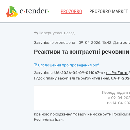
PROZORRO
PROZORRO MARKET
Повернутись назад
Закупівлю оголошено - 09-04-2026, 16:42. Дата оста
Реактиви та контрастні речовини
Оголошення про проведення.pdf
Закупівля:
UA-2026-04-09-011067-a
/
на ProZorro
Рядок плану закупівлі та обґрунтування:
UA-P-202
Період подачі
з 09-04-202
по 14-04-202
Країною походження товару не може бути Російська 
Республіка Іран.