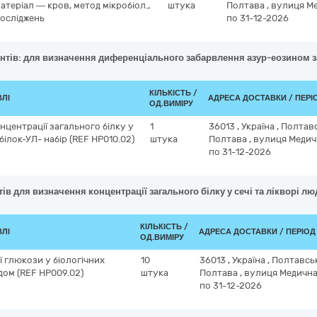
теріал — кров, метод мікробіол.,
штука
Полтава
,
вулиця Ме
досліджень
по 31-12-2026
ентів: для визначення диференціального забарвлення азур-еозином з
КІЛЬКІСТЬ /
ВЛІ
АДРЕСА ДОСТАВКИ / ПЕРІ
ОД.ВИМІРУ
нцентрації загального білку у
1
36013
,
Україна
,
Полтав
білок-УЛ- набір (REF НР010.02)
штука
Полтава
,
вулиця Медичн
по 31-12-2026
тів для визначення концентрації загального білку у сечі та лікворі л
КІЛЬКІСТЬ /
ВЛІ
АДРЕСА ДОСТАВКИ / ПЕРІО
ОД.ВИМІРУ
ї глюкози у біологічних
10
36013
,
Україна
,
Полтавсь
ом (REF НР009.02)
штука
Полтава
,
вулиця Медична,
по 31-12-2026