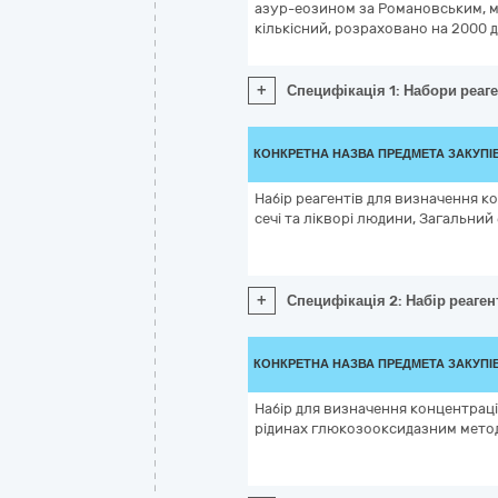
азур-еозином за Романовським, ма
кількісний, розраховано на 2000 
+
Специфікація 1: Набори реаг
КОНКРЕТНА НАЗВА ПРЕДМЕТА ЗАКУПІ
Набір реагентів для визначення ко
сечі та лікворі людини, Загальний 
+
Специфікація 2: Набір реаген
КОНКРЕТНА НАЗВА ПРЕДМЕТА ЗАКУПІ
Набір для визначення концентраці
рідинах глюкозооксидазним метод