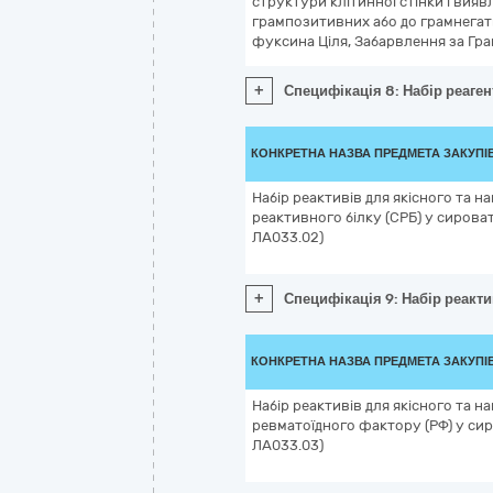
структури клітинної стінки і вия
грампозитивних або до грамнега
фуксина Ціля, Забарвлення за Гра
+
Специфікація 8: Набір реаге
КОНКРЕТНА НАЗВА ПРЕДМЕТА ЗАКУПІ
Набір реактивів для якісного та н
реактивного білку (СРБ) у сирова
ЛА033.02)
+
Специфікація 9: Набір реакти
КОНКРЕТНА НАЗВА ПРЕДМЕТА ЗАКУПІ
Набір реактивів для якісного та н
ревматоїдного фактору (РФ) у си
ЛА033.03)