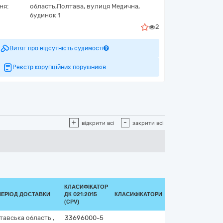
ня:
область,
Полтава,
вулиця Медична,
будинок 1
2
Витяг про відсутність судимості
Реєстр корупційних порушників
+
-
відкрити всі
закрити всі
КЛАСИФІКАТОР
ПЕРІОД ДОСТАВКИ
ДК 021:2015
КЛАСИФІКАТОРИ
(CPV)
тавська область
,
33696000-5