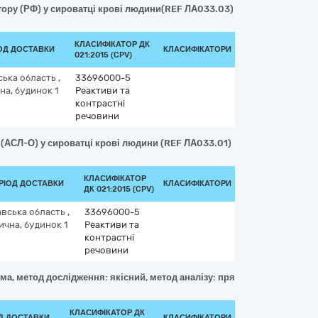
ктору (РФ) у сироватці крові людини(REF ЛА033.03)
КЛАСИФІКАТОР ДК
ІОД ДОСТАВКИ
КЛАСИФІКАТОРИ
021:2015 (CPV)
ська область
,
33696000-5
а, будинок 1
Реактиви та
контрастні
речовини
О (АСЛ-О) у сироватці крові людини (REF ЛА033.01)
КЛАСИФІКАТОР
РІОД ДОСТАВКИ
КЛАСИФІКАТОРИ
ДК 021:2015 (CPV)
вська область
,
33696000-5
чна, будинок 1
Реактиви та
контрастні
речовини
ма, метод дослідження: якісний, метод аналізу: пряма реакція аглюти
КЛАСИФІКАТОР ДК
ОД ДОСТАВКИ
КЛАСИФІКАТОРИ