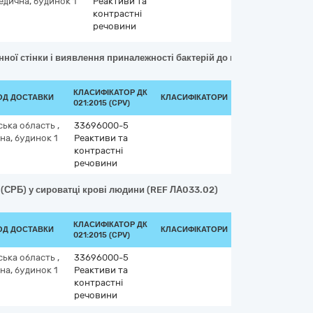
дична, будинок 1
Реактиви та
контрастні
речовини
инної стінки і виявлення приналежності бактерій до грампозитивних
КЛАСИФІКАТОР ДК
ІОД ДОСТАВКИ
КЛАСИФІКАТОРИ
021:2015 (CPV)
ська область
,
33696000-5
а, будинок 1
Реактиви та
контрастні
речовини
у (СРБ) у сироватці крові людини (REF ЛА033.02)
КЛАСИФІКАТОР ДК
ІОД ДОСТАВКИ
КЛАСИФІКАТОРИ
021:2015 (CPV)
ська область
,
33696000-5
а, будинок 1
Реактиви та
контрастні
речовини