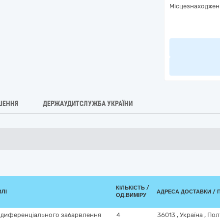
Місцезнаходжен
ШЕННЯ
ДЕРЖАУДИТСЛУЖБА УКРАЇНИ
КІЛЬКІСТЬ /
ВЛІ
АДРЕСА ДОСТАВКИ / 
ОД.ВИМІРУ
я диференціального забарвлення
4
36013
,
Україна
,
Пол