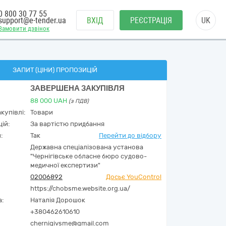
0 800 30 77 55
support@e-tender.ua
ВХІД
РЕЄСТРАЦІЯ
UK
Замовити дзвінок
ЗАПИТ (ЦІНИ) ПРОПОЗИЦІЙ
ЗАВЕРШЕНА ЗАКУПІВЛЯ
88 000
UAH
(з ПДВ)
купівлі:
Товари
ій:
За вартістю придбання
:
Так
Перейти до відбору
Державна спеціалізована установа
"Чернігівське обласне бюро судово-
медичної експертизи"
02006892
Досьє YouControl
https://chobsme.website.org.ua/
а:
Наталія Дорошок
+380462610610
chernigivsme@gmail.com