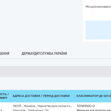
Місцезнаходжен
ШЕННЯ
ДЕРЖАУДИТСЛУЖБА УКРАЇНИ
ІСТЬ /
АДРЕСА ДОСТАВКИ / ПЕРІОД ДОСТАВКИ
КЛАСИФІКАТОР ДК 021:2
ИМІРУ
14013
,
Україна
,
Чернігівська область
,
33141000-0
ка
Чернігів
,
Шевченка, 36
Медичні матеріали нех