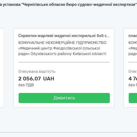
на установа "Чернігівське обласне бюро судово-медичної експертизи"
Серветки марлеві медичні нестерильні 5х5 см, 8 шарів нестерильні
пла
КОМУНАЛЬНЕ НЕКОМЕРЦІЙНЕ ПІДПРИЄМСТВО
КОМ
«Медичний центр Феодосіївської сільської
«Мед
ради» Обухівського району Київської області
ради
Очікувана вартість
Очік
2 056,07 UAH
4 
без ПДВ
без
Дивитись