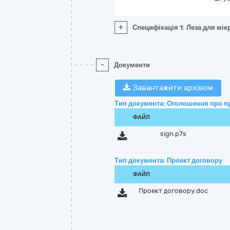
+
Специфікація 1: Леза для мік
-
Документи
Завантажити архівом
Тип документа: Оголошення про п
ФАЙЛ
sign.p7s
Тип документа: Проект договору
ФАЙЛ
Проект договору.doc