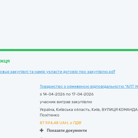
ожця
ця закупівлі та намір укласти договір про закупівлю.pdf
Товариство з обмеженою відповідальністю "АЛТ У
з 14-04-2026 по 17-04-2026
учасник виграв закупівлю
Україна
,
Київська область
,
Київ,
ВУЛИЦЯ КОМАНДАР
Похітенко
87 594,48
UAH,
з ПДВ
Показати документи