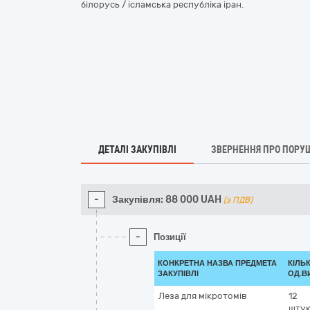
білорусь / ісламська республіка іран.
ДЕТАЛІ ЗАКУПІВЛІ
ЗВЕРНЕННЯ ПРО ПОРУ
-
Закупівля:
88 000
UAH
(з ПДВ)
-
Позиції
КОНКРЕТНА НАЗВА ПРЕДМЕТА
КІЛЬК
ЗАКУПІВЛІ
ОД.В
Леза для мікротомів
12
шту