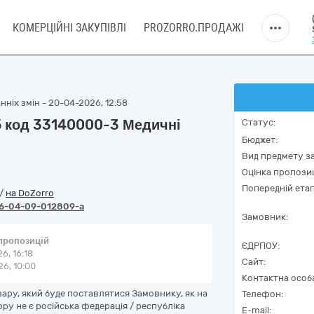
КОМЕРЦІЙНІ ЗАКУПІВЛІ
PROZORRO.ПРОДАЖІ
нніх змін - 20-04-2026, 12:58
15 код 33140000-3 Медичні
Статус:
Бюджет:
Вид предмету за
Оцінка пропозиц
Попередній етап
/
на DoZorro
6-04-09-012809-a
Замовник:
 пропозицій
ЄДРПОУ:
6, 16:18
Сайт:
6, 10:00
Контактна особ
ару, який буде поставлятися Замовнику, як на
Телефон:
ору не є російська федерація / республіка
E-mail: