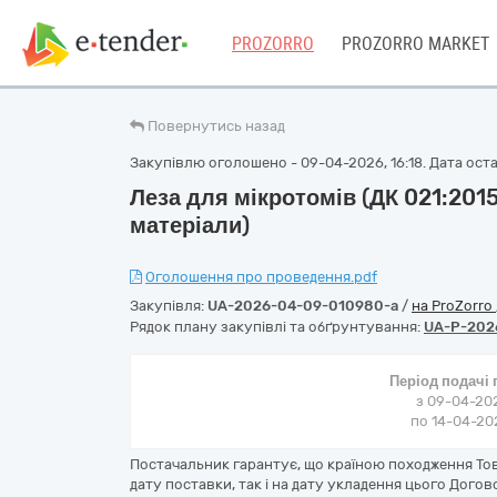
PROZORRO
PROZORRO MARKET
Повернутись назад
Закупівлю оголошено - 09-04-2026, 16:18. Дата оста
Леза для мікротомів (ДК 021:20
матеріали)
Оголошення про проведення.pdf
Закупівля:
UA-2026-04-09-010980-a
/
на ProZorro
Рядок плану закупівлі та обґрунтування:
UA-P-202
Період подачі
з 09-04-202
по 14-04-202
Постачальник гарантує, що країною походження Тов
дату поставки, так і на дату укладення цього Догов