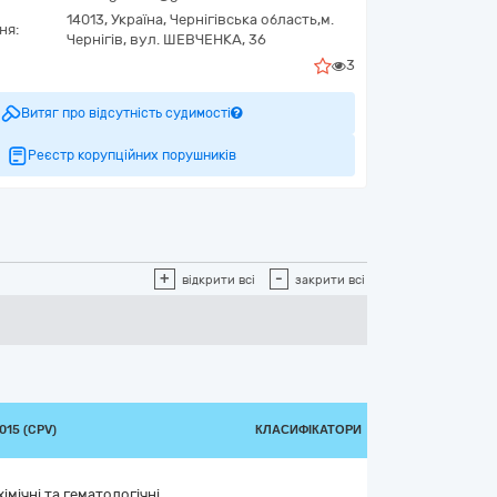
14013,
Україна
,
Чернігівська область,
м.
ня:
Чернігів,
вул. ШЕВЧЕНКА, 36
3
Витяг про відсутність судимості
Реєстр корупційних порушників
+
-
відкрити всі
закрити всі
015 (CPV)
КЛАСИФІКАТОРИ
імічні та гематологічні