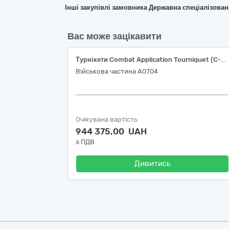
Інші закупівлі замовника Державна спеціалізова
Вас може зацікавити
Турнікети Combat Application Tourniquet (C-A-T) – Trainer Blue, Generation 7
Військова частина А0704
Очікувана вартість
944 375,00 UAH
з ПДВ
Дивитись