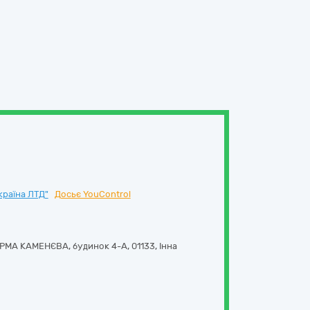
країна ЛТД"
Досьє YouControl
МА КАМЕНЄВА, будинок 4-А
,
01133
,
Інна