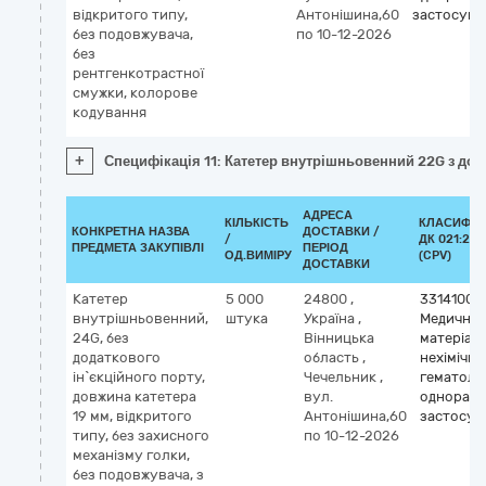
відкритого типу,
Антонішина,60
застосува
без подовжувача,
по 10-12-2026
без
рентгенкотрастної
смужки, колорове
кодування
+
Специфікація 11: Катетер внутрішньовенний 22G з дод
АДРЕСА
КІЛЬКІСТЬ
КЛАСИФІК
КОНКРЕТНА НАЗВА
ДОСТАВКИ /
/
ДК 021:201
ПРЕДМЕТА ЗАКУПІВЛІ
ПЕРІОД
ОД.ВИМІРУ
(CPV)
ДОСТАВКИ
Катетер
5 000
24800
,
33141000
внутрішньовенний,
штука
Україна
,
Медичні
24G, без
Вінницька
матеріал
додаткового
область
,
нехімічні 
ін`єкційного порту,
Чечельник
,
гематолог
довжина катетера
вул.
одноразо
19 мм, відкритого
Антонішина,60
застосув
типу, без захисного
по 10-12-2026
механізму голки,
без подовжувача, з