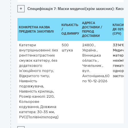
+
Специфікація 7: Маски медичні(крім захисних): Киснев
АДРЕСА
КІЛЬКІСТЬ
КЛАСИФІ
КОНКРЕТНА НАЗВА
ДОСТАВКИ /
/
ДК 021:20
ПРЕДМЕТА ЗАКУПІВЛІ
ПЕРІОД
ОД.ВИМІРУ
(CPV)
ДОСТАВКИ
Катетери
500
24800
,
3314100
внутрішньовенні: без
штука
Україна
,
Медичні
рентгенкотрастних
Вінницька
матеріа
смужок катетеру, без
область
,
нехімічн
додаткового
Чечельник
,
гематол
ін’єкційного порту,
вул.
однора
Відкритого типу,
Антонішина,60
застосу
Наявність
по 10-12-2026
подовжувача,
Наявність крилець,
Розмір канюлі: 22G,
Кольорове
кодування, Довжина
катетера: 30-35 мм,
PVC(Полівінілхлорид)