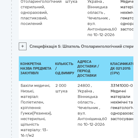
Отоларингологічний
штука
Україна
,
Медичні
стерильний,
Вінницька
матеріал
одноразовий,
область
,
нехімічні
пластиковий,
Чечельник
,
гематоло
посилений
вул.
однораз
Антонішина,60
застосу
по 10-12-2026
+
Специфікація 5: Шпатель Отоларингологічний стерил
АДРЕСА
КОНКРЕТНА
КІЛЬКІСТЬ
КЛАСИФІКАТОР
ДОСТАВКИ /
НАЗВА ПРЕДМЕТА
/
ДК 021:2015
ПЕРІОД
ЗАКУПІВЛІ
ОД.ВИМІРУ
(CPV)
ДОСТАВКИ
Бахіли медичні,
2 000
24800
,
33141000-0
Низькі,
штука
Україна
,
Медичні
матеріал:
Вінницька
матеріали
Поліетилен,
область
,
нехімічні та
кріплення:
Чечельник
,
гематологічні
Гумки(Резинки),
вул.
одноразовог
нестерильні,
Антонішина,60
застосування
щільність
по 10-12-2026
матеріалу: 13-
16 г/м2