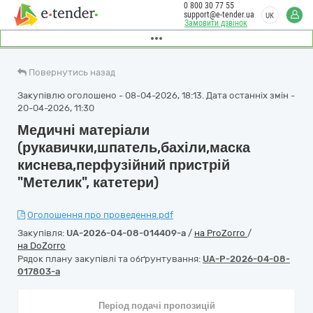
0 800 30 77 55
support@e-tender.ua
UK
Замовити дзвінок
Повернутись назад
Закупівлю оголошено - 08-04-2026, 18:13. Дата останніх змін -
20-04-2026, 11:30
Медичні матеріали
(рукавички,шпатель,бахіли,маска
киснева,перфузійний пристрій
"Метелик", катетери)
Оголошення про проведення.pdf
Закупівля:
UA-2026-04-08-014409-a
/
на ProZorro
/
на DoZorro
Рядок плану закупівлі та обґрунтування:
UA-P-2026-04-08-
017803-a
Період подачі пропозицій