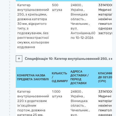
Катетер
500
24800
,
33141000-
внутрішньовенний
штука
Україна
,
Медичні
25G, з крильцями,
Вінницька
матеріали
довжина катетера
область
,
нехімічні т
30 мм, відкритого
Чечельник
,
гематологі
типу, з
вул.
одноразо
подовжувачем, без
Антонішина,60
застосува
рентгенкотрастної
по 10-12-2026
смужки, кольорове
кодування
+
Специфікація 10: Катетер внутрішньовенний 25G, з кр
АДРЕСА
КІЛЬКІСТЬ
КЛАСИФІКА
КОНКРЕТНА НАЗВА
ДОСТАВКИ /
/
ДК 021:2015
ПРЕДМЕТА ЗАКУПІВЛІ
ПЕРІОД
ОД.ВИМІРУ
(CPV)
ДОСТАВКИ
Катетер
1 000
24800
,
33141000-
внутрішньовенний
штука
Україна
,
Медичні
22G з додатковим
Вінницька
матеріали
ін`єкційним
область
,
нехімічні т
портом, довжина
Чечельник
,
гематологі
катетера 25 мм,
вул.
одноразо