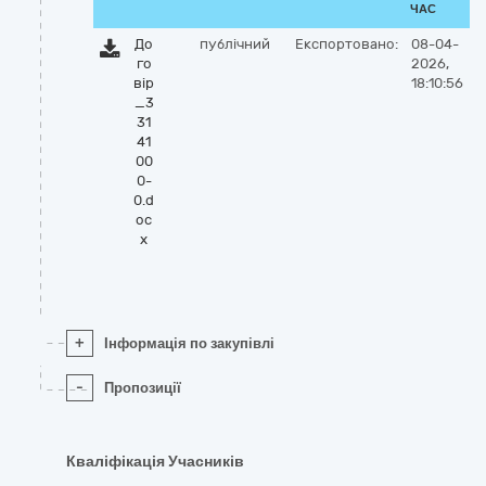
ЧАС
До
публічний
Експортовано:
08-04-
го
2026,
вір
18:10:56
_3
31
41
00
0-
0.d
oc
x
+
Інформація по закупівлі
-
Пропозиції
Кваліфікація Учасників