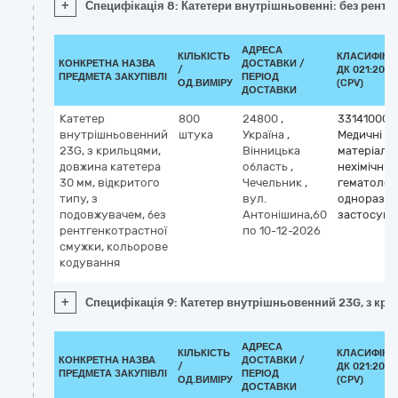
+
Специфікація 8: Катетери внутрішньовенні: без рентге
АДРЕСА
КІЛЬКІСТЬ
КЛАСИФІКА
КОНКРЕТНА НАЗВА
ДОСТАВКИ /
/
ДК 021:2015
ПРЕДМЕТА ЗАКУПІВЛІ
ПЕРІОД
ОД.ВИМІРУ
(CPV)
ДОСТАВКИ
Катетер
800
24800
,
33141000-
внутрішньовенний
штука
Україна
,
Медичні
23G, з крильцями,
Вінницька
матеріали
довжина катетера
область
,
нехімічні т
30 мм, відкритого
Чечельник
,
гематологі
типу, з
вул.
одноразо
подовжувачем, без
Антонішина,60
застосува
рентгенкотрастної
по 10-12-2026
смужки, кольорове
кодування
+
Специфікація 9: Катетер внутрішньовенний 23G, з кри
АДРЕСА
КІЛЬКІСТЬ
КЛАСИФІКА
КОНКРЕТНА НАЗВА
ДОСТАВКИ /
/
ДК 021:2015
ПРЕДМЕТА ЗАКУПІВЛІ
ПЕРІОД
ОД.ВИМІРУ
(CPV)
ДОСТАВКИ