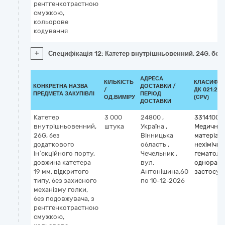
рентгенкотрастною
смужкою,
кольорове
кодування
+
Специфікація 12: Катетер внутрішньовенний, 24G, без 
АДРЕСА
КІЛЬКІСТЬ
КЛАСИФІК
КОНКРЕТНА НАЗВА
ДОСТАВКИ /
/
ДК 021:201
ПРЕДМЕТА ЗАКУПІВЛІ
ПЕРІОД
ОД.ВИМІРУ
(CPV)
ДОСТАВКИ
Катетер
3 000
24800
,
33141000
внутрішньовенний,
штука
Україна
,
Медичні
26G, без
Вінницька
матеріал
додаткового
область
,
нехімічні 
ін`єкційного порту,
Чечельник
,
гематолог
довжина катетера
вул.
одноразо
19 мм, відкритого
Антонішина,60
застосув
типу, без захисного
по 10-12-2026
механізму голки,
без подовжувача, з
рентгенкотрастною
смужкою,