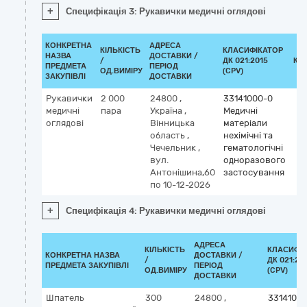
+
Специфікація 3: Рукавички медичні оглядові
КОНКРЕТНА
АДРЕСА
КІЛЬКІСТЬ
КЛАСИФІКАТОР
НАЗВА
ДОСТАВКИ /
/
ДК 021:2015
КЛ
ПРЕДМЕТА
ПЕРІОД
ОД.ВИМІРУ
(CPV)
ЗАКУПІВЛІ
ДОСТАВКИ
Рукавички
2 000
24800
,
33141000-0
медичні
пара
Україна
,
Медичні
оглядові
Вінницька
матеріали
область
,
нехімічні та
Чечельник
,
гематологічні
вул.
одноразового
Антонішина,60
застосування
по 10-12-2026
+
Специфікація 4: Рукавички медичні оглядові
АДРЕСА
КІЛЬКІСТЬ
КЛАСИФІ
КОНКРЕТНА НАЗВА
ДОСТАВКИ /
/
ДК 021:20
ПРЕДМЕТА ЗАКУПІВЛІ
ПЕРІОД
ОД.ВИМІРУ
(CPV)
ДОСТАВКИ
Шпатель
300
24800
,
3314100