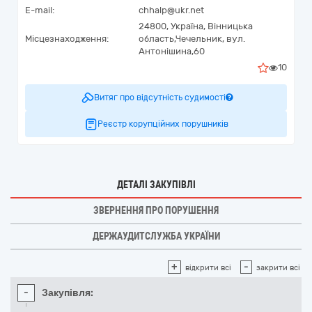
E-mail:
chhalp@ukr.net
24800,
Україна
,
Вінницька
Місцезнаходження:
область,
Чечельник,
вул.
Антонішина,60
10
Витяг про відсутність судимості
Реєстр корупційних порушників
ДЕТАЛІ ЗАКУПІВЛІ
ЗВЕРНЕННЯ ПРО ПОРУШЕННЯ
ДЕРЖАУДИТСЛУЖБА УКРАЇНИ
+
-
відкрити всі
закрити всі
-
Закупівля: