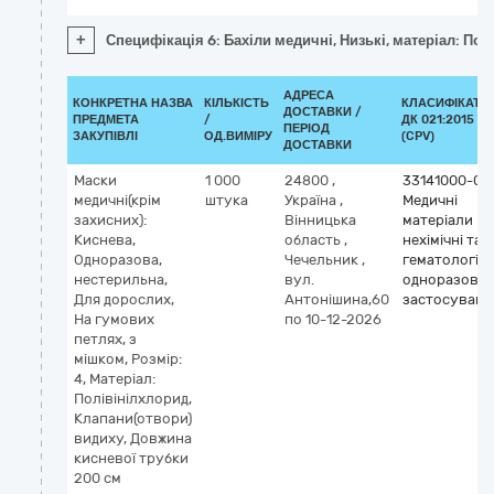
+
Специфікація 6: Бахіли медичні, Низькі, матеріал: Пол
АДРЕСА
КОНКРЕТНА НАЗВА
КІЛЬКІСТЬ
КЛАСИФІКАТО
ДОСТАВКИ /
ПРЕДМЕТА
/
ДК 021:2015
ПЕРІОД
ЗАКУПІВЛІ
ОД.ВИМІРУ
(CPV)
ДОСТАВКИ
Маски
1 000
24800
,
33141000-0
медичні(крім
штука
Україна
,
Медичні
захисних):
Вінницька
матеріали
Киснева,
область
,
нехімічні та
Одноразова,
Чечельник
,
гематологічн
нестерильна,
вул.
одноразово
Для дорослих,
Антонішина,60
застосуванн
На гумових
по 10-12-2026
петлях, з
мішком, Розмір:
4, Матеріал:
Полівінілхлорид,
Клапани(отвори)
видиху, Довжина
кисневої трубки
200 см