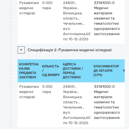
Рукавички
5 000
24800
,
33141000-0
медичні
пара
Україна
,
Медичні
оглядові
Вінницька
матеріали
область
,
нехімічні та
Чечельник
,
гематологічні
вул.
одноразового
Антонішина,60
застосування
по 10-12-2026
+
Специфікація 2: Рукавички медичні оглядові
КОНКРЕТНА
АДРЕСА
КІЛЬКІСТЬ
КЛАСИФІКАТОР
НАЗВА
ДОСТАВКИ /
/
ДК 021:2015
КЛ
ПРЕДМЕТА
ПЕРІОД
ОД.ВИМІРУ
(CPV)
ЗАКУПІВЛІ
ДОСТАВКИ
Рукавички
5 000
24800
,
33141000-0
медичні
пара
Україна
,
Медичні
оглядові
Вінницька
матеріали
область
,
нехімічні та
Чечельник
,
гематологічні
вул.
одноразового
Антонішина,60
застосування
по 10-12-2026