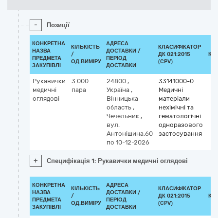
-
Позиції
КОНКРЕТНА
АДРЕСА
КІЛЬКІСТЬ
КЛАСИФІКАТОР
НАЗВА
ДОСТАВКИ /
/
ДК 021:2015
КЛ
ПРЕДМЕТА
ПЕРІОД
ОД.ВИМІРУ
(CPV)
ЗАКУПІВЛІ
ДОСТАВКИ
Рукавички
3 000
24800
,
33141000-0
медичні
пара
Україна
,
Медичні
оглядові
Вінницька
матеріали
область
,
нехімічні та
Чечельник
,
гематологічні
вул.
одноразового
Антонішина,60
застосування
по 10-12-2026
+
Специфікація 1: Рукавички медичні оглядові
КОНКРЕТНА
АДРЕСА
КІЛЬКІСТЬ
КЛАСИФІКАТОР
НАЗВА
ДОСТАВКИ /
/
ДК 021:2015
КЛ
ПРЕДМЕТА
ПЕРІОД
ОД.ВИМІРУ
(CPV)
ЗАКУПІВЛІ
ДОСТАВКИ