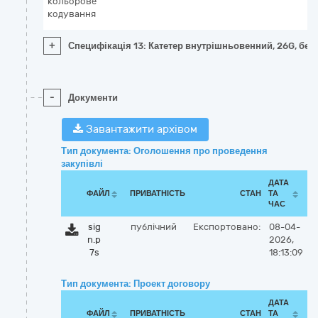
кольорове
кодування
+
Специфікація 13: Катетер внутрішньовенний, 26G, без 
-
Документи
Завантажити архівом
Тип документа: Оголошення про проведення
закупівлі
ДАТА
ФАЙЛ
ПРИВАТНІСТЬ
СТАН
ТА
ЧАС
sig
публічний
Експортовано:
08-04-
n.p
2026,
7s
18:13:09
Тип документа: Проект договору
ДАТА
ФАЙЛ
ПРИВАТНІСТЬ
СТАН
ТА