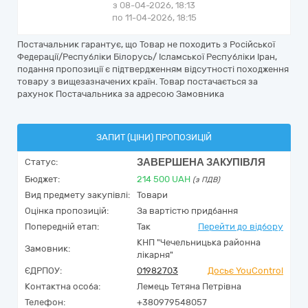
з 08-04-2026, 18:13
по 11-04-2026, 18:15
Постачальник гарантує, що Товар не походить з Російської
Федерації/Республіки Білорусь/ Ісламської Республіки Іран,
подання пропозиції є підтвердженням відсутності походження
товару з вищезазначених країн. Товар постачається за
рахунок Постачальника за адресою Замовника
ЗАПИТ (ЦІНИ) ПРОПОЗИЦІЙ
ЗАВЕРШЕНА ЗАКУПІВЛЯ
Статус:
Бюджет:
214 500
UAH
(з ПДВ)
Вид предмету закупівлі:
Товари
Оцінка пропозицій:
За вартістю придбання
Попередній етап:
Так
Перейти до відбору
КНП "Чечельницька районна
Замовник:
лікарня"
ЄДРПОУ:
01982703
Досьє YouControl
Контактна особа:
Лемець Тетяна Петрівна
Телефон:
+380979548057