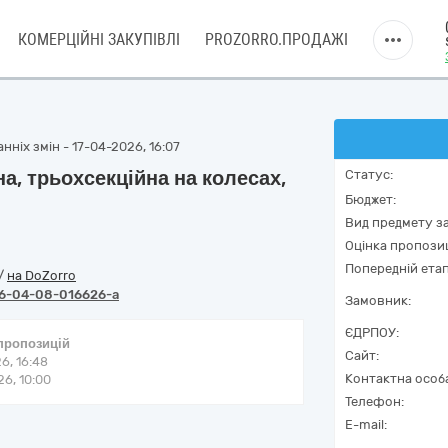
КОМЕРЦІЙНІ ЗАКУПІВЛІ
PROZORRO.ПРОДАЖІ
ніх змін - 17-04-2026, 16:07
а, трьохсекційна на колесах,
Статус:
Бюджет:
Вид предмету за
Оцінка пропозиц
Попередній етап
/
на DoZorro
6-04-08-016626-a
Замовник:
ЄДРПОУ:
 пропозицій
Сайт:
6, 16:48
Контактна особ
6, 10:00
Телефон:
E-mail: