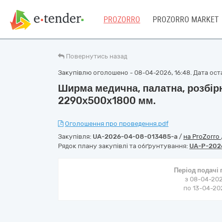
PROZORRO
PROZORRO MARKET
Повернутись назад
Закупівлю оголошено - 08-04-2026, 16:48. Дата остан
Ширма медична, палатна, розбірн
2290х500х1800 мм.
Оголошення про проведення.pdf
Закупівля:
UA-2026-04-08-013485-a
/
на ProZorro
Рядок плану закупівлі та обґрунтування:
UA-P-202
Період подачі
з 08-04-202
по 13-04-202