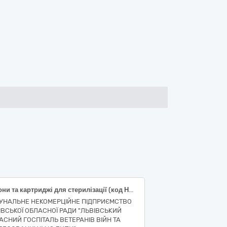
Рулони та картриджі для стерилізації (код НК 024:2023 - 13735 — Паковання для стерилізування одноразового використання, код НК 031:2024 - S01020101 ПЛОСКІ СТЕРИЛІЗАЦІЙНІ КОТУШКИ, ПАПЕРОВІ/З ПОЛІМЕРНОЇ ПЛІВКИ; код НК 024:2023 - 44835 - Розчин для стерилізації медичних інструментів на основі пероксиду водню; S900101 КАРТРИДЖІ З ПЕРЕКИСОМ ВОДНЮ))
УНАЛЬНЕ НЕКОМЕРЦІЙНЕ ПІДПРИЄМСТВО
ІВСЬКОЇ ОБЛАСНОЇ РАДИ "ЛЬВІВСЬКИЙ
АСНИЙ ГОСПІТАЛЬ ВЕТЕРАНІВ ВІЙН ТА