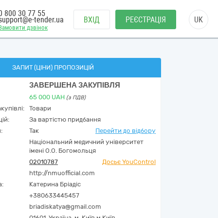
0 800 30 77 55
support@e-tender.ua
ВХІД
РЕЄСТРАЦІЯ
UK
Замовити дзвінок
ЗАПИТ (ЦІНИ) ПРОПОЗИЦІЙ
ЗАВЕРШЕНА ЗАКУПІВЛЯ
65 000
UAH
(з ПДВ)
купівлі:
Товари
ій:
За вартістю придбання
:
Так
Перейти до відбору
Національний медичний університет
імені О.О. Богомольця
02010787
Досьє YouControl
http://nmuofficial.com
а:
Катерина Бріадіс
+380633445457
briadiskatya@gmail.com
01601,
Україна
,
м. Київ,
м.Київ,