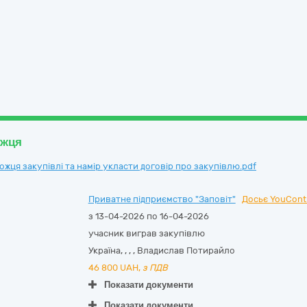
ожця
ця закупівлі та намір укласти договір про закупівлю.pdf
Приватне підприємство "Заповіт"
Досьє YouCont
з 13-04-2026 по 16-04-2026
учасник виграв закупівлю
Україна
,
,
,
,
Владислав Потирайло
46 800
UAH,
з ПДВ
Показати документи
Показати документи