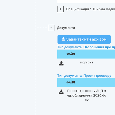
+
Специфікація 1: Ширма медич
-
Документи
Завантажити архівом
Тип документа: Оголошення про п
ФАЙЛ
sign.p7s
Тип документа: Проект договору
ФАЙЛ
Проєкт договору ЗЦП м
ед. обладнання. 2026.do
cx