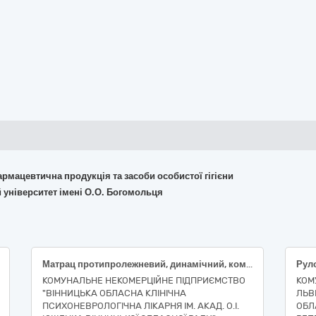
армацевтична продукція та засоби особистої гігієни
 університет імені О.О. Богомольця
Матрац протипролежневий, динамічний, комірковий, ПВХ, навантаження: до 120 кг, зміна циклу: 8-10 хв, висота: 7 см, компресор: 70-120 мм рт. ст, розмір: 200х90 см (Код НК 024:2023 – 47478 Протипролежнева система з надувним матрацом з регульованим тиском; код НК 031:2024 - V080701 Активні протипролежневі медичні матраци)
КОМУНАЛЬНЕ НЕКОМЕРЦІЙНЕ ПІДПРИЄМСТВО
КОМ
"ВІННИЦЬКА ОБЛАСНА КЛІНІЧНА
ЛЬВ
ПСИХОНЕВРОЛОГІЧНА ЛІКАРНЯ ІМ. АКАД. О.І.
ОБЛ