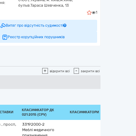
ня:
бульв.Тараса Шевченка, 13
1
Витяг про відсутність судимості
Реєстр корупційних порушників
+
-
відкрити всі
закрити всі
КЛАСИФІКАТОР ДК
ОСТАВКИ
КЛАСИФІКАТОРИ
021:2015 (CPV)
в
,
просп,
33192000-2
Меблі медичного
призначення