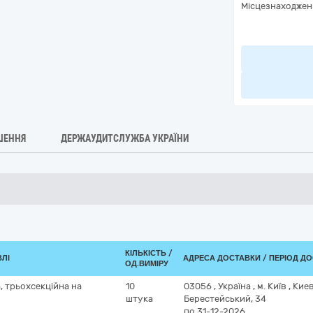
Місцезнаходжен
ШЕННЯ
ДЕРЖАУДИТСЛУЖБА УКРАЇНИ
КІЛЬКІСТЬ /
ВЛІ
АДРЕСА ДОСТАВКИ / ПЕРІОД Д
ОД.ВИМІРУ
, трьохсекційна на
10
03056
,
Україна
,
м. Київ
,
Кие
штука
Берестейський, 34
по 31-12-2026