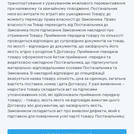
транспортування з урахуванням можливого перевантаження
при належному та звичайному поводженні. Постачальник
несе всі витрати по втраті або ушкодженню Товару, до
моменту переходу права власності до Замовника. Право
власності на Товар переходить від Постачальника до
Замовника після підписання Замовником накладної про
отримання Товару. Приймання-передача товару по кількості
проводиться відповідно до супровідних документів на товар,
по якості – відповідно до документів, що засвідчують його
якість згідно з розділом 5 Договору. Приймання-передача
товару оформлюється Актом приймання -передачі та
видатковою накладною Постачальника, що підписуються
матеріально-відповідальними особами Постачальника та
Замовника. В накладній відповідно до специфікації
вказується назва товару, кількість, ціна за одиницю, загальна
вартість поставки, номер і дата Договору. У разі виявлення: -
недостачі товару складається акт за підписами
уповноважених осіб, які здійснювали приймання-передачу
товару; - товару, якість якого не відповідає вимогам цього
Договору або документам, що засвідчують якість,
Замовником складається акт про виявлені дефекти, який є
підставою для повернення усієї партії товару Постачальнику.