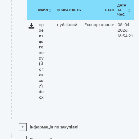
ДАТА
ФАЙЛ
ПРИВАТНІСТЬ
СТАН
ТА
ЧАС
пр
публічний
Експортовано:
08-04-
ое
2026,
кт
16:34:21
до
го
во
ру
(Й
ог
ек
со
л).
do
cx
+
Інформація по закупівлі