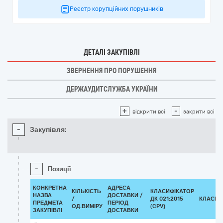
Реєстр корупційних порушників
ДЕТАЛІ ЗАКУПІВЛІ
ЗВЕРНЕННЯ ПРО ПОРУШЕННЯ
ДЕРЖАУДИТСЛУЖБА УКРАЇНИ
+
-
відкрити всі
закрити всі
-
Закупівля:
-
Позиції
КОНКРЕТНА
АДРЕСА
КІЛЬКІСТЬ
КЛАСИФІКАТОР
НАЗВА
ДОСТАВКИ /
/
ДК 021:2015
КЛАСИФ
ПРЕДМЕТА
ПЕРІОД
ОД.ВИМІРУ
(CPV)
ЗАКУПІВЛІ
ДОСТАВКИ