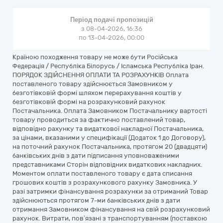
Період подачі пропозицій
з 08-04-2026, 16:36
по 13-04-2026, 00:00
Країною походження товару не може бути Російська
Федерація / Республіка Білорусь / Ісламська Республіка Іран.
ПОРЯДОК ЗДІЙСНЕННЯ ОПЛАТИ ТА РОЗРАХУНКІВ Оплата
поставленого товару здійснюється Замовником у
безготівковій формі шляхом перерахування коштів у
безготівковій формі на розрахунковий рахунок
Постачальника. Оплата Замовником Постачальнику вартості
товару проводиться за фактично поставлений товар,
відповідно рахунку та видаткової накладної Постачальника,
за цінами, вказаними у специфікації (Додаток 1 до Договору),
на поточний рахунок Постачальника, протягом 20 (двадцяти)
банківських днів з дати підписання уповноваженими
представниками Сторін відповідних видаткових накладних.
Моментом оплати поставленого товару є дата списання
грошових коштів з розрахункового рахунку Замовника. У
разі затримки фінансування розрахунки за отриманий Товар
здійснюються протягом 7-ми банківських днів з дати
отримання Замовником фінансування на свій розрахунковий
рахунок. Витрати, пов’язані з транспортуванням (поставкою