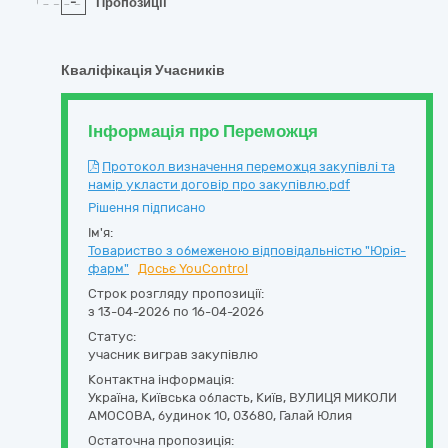
-
Пропозиції
Кваліфікація Учасників
Інформація про Переможця
Протокол визначення переможця закупівлі та
намір укласти договір про закупівлю.pdf
Рішення підписано
Ім'я:
Товариство з обмеженою відповідальністю "Юрія-
фарм"
Досьє YouControl
Строк розгляду пропозиції:
з 13-04-2026 по 16-04-2026
Статус:
учасник виграв закупівлю
Контактна інформація:
Україна
,
Київська область
,
Київ,
ВУЛИЦЯ МИКОЛИ
АМОСОВА, будинок 10
,
03680
,
Галай Юлия
Остаточна пропозиція: