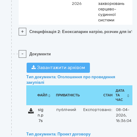
2026
захворювань
серцево-
судинної
системи
+
Специфікація 2: Еноксапарин натрію, розчин для ін'єк
-
Документи
Завантажити архівом
Тип документа: Оголошення про проведення
закупівлі
ДАТА
ФАЙЛ
ПРИВАТНІСТЬ
СТАН
ТА
ЧАС
sig
публічний
Експортовано:
08-04-
n.p
2026,
7s
16:36:04
Тип документа: Проект договору