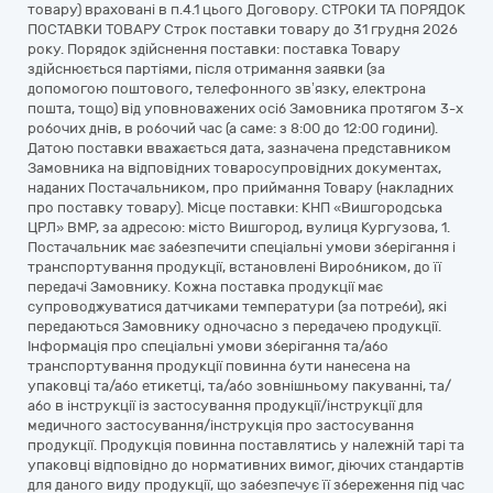
товару) враховані в п.4.1 цього Договору. СТРОКИ ТА ПОРЯДОК
ПОСТАВКИ ТОВАРУ Строк поставки товару до 31 грудня 2026
року. Порядок здійснення поставки: поставка Товару
здійснюється партіями, після отримання заявки (за
допомогою поштового, телефонного зв’язку, електрона
пошта, тощо) від уповноважених осіб Замовника протягом 3-х
робочих днів, в робочий час (а саме: з 8:00 до 12:00 години).
Датою поставки вважається дата, зазначена представником
Замовника на відповідних товаросупровідних документах,
наданих Постачальником, про приймання Товару (накладних
про поставку товару). Місце поставки: КНП «Вишгородська
ЦРЛ» ВМР, за адресою: місто Вишгород, вулиця Кургузова, 1.
Постачальник має забезпечити спеціальні умови зберігання і
транспортування продукції, встановлені Виробником, до її
передачі Замовнику. Кожна поставка продукції має
супроводжуватися датчиками температури (за потреби), які
передаються Замовнику одночасно з передачею продукції.
Інформація про спеціальні умови зберігання та/або
транспортування продукції повинна бути нанесена на
упаковці та/або етикетці, та/або зовнішньому пакуванні, та/
або в інструкції із застосування продукції/інструкції для
медичного застосування/інструкція про застосування
продукції. Продукція повинна поставлятись у належній тарі та
упаковці відповідно до нормативних вимог, діючих стандартів
для даного виду продукції, що забезпечує її збереження під час