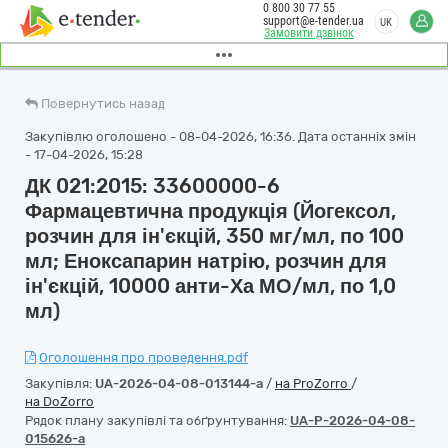
0 800 30 77 55
support@e-tender.ua
UK
Замовити дзвінок
Повернутись назад
Закупівлю оголошено - 08-04-2026, 16:36. Дата останніх змін
- 17-04-2026, 15:28
ДК 021:2015: 33600000-6
Фармацевтична продукція (Йогексол,
розчин для ін'єкцій, 350 мг/мл, по 100
мл; Еноксапарин натрію, розчин для
ін'єкцій, 10000 анти-Ха МО/мл, по 1,0
мл)
Оголошення про проведення.pdf
Закупівля:
UA-2026-04-08-013144-a
/
на ProZorro
/
на DoZorro
Рядок плану закупівлі та обґрунтування:
UA-P-2026-04-08-
015626-a