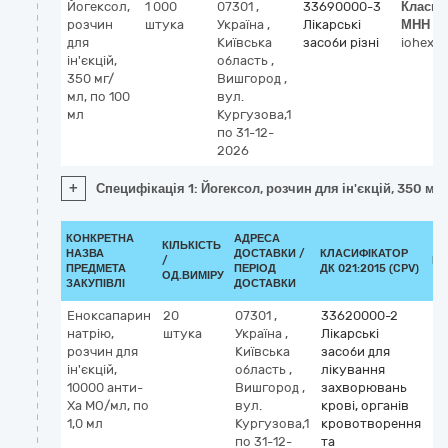
Йогексол,
1 000
07301
,
33690000-3
Класиф
розчин
штука
Україна
,
Лікарські
МНН
для
Київська
засоби різні
iohexol
ін'єкцій,
область
,
350 мг/
Вишгород
,
мл, по 100
вул.
мл
Кургузова,1
по 31-12-
2026
+
Специфікація 1: Йогексол, розчин для ін'єкцій, 350 мг
КОНКРЕТНА
АДРЕСА
КІЛЬКІСТЬ
НАЗВА
ДОСТАВКИ /
КЛАСИФІКАТОР
/
КЛ
ПРЕДМЕТА
ПЕРІОД
ДК 021:2015 (CPV)
ОД.ВИМІРУ
ЗАКУПІВЛІ
ДОСТАВКИ
Еноксапарин
20
07301
,
33620000-2
Кл
натрію,
штука
Україна
,
Лікарські
М
розчин для
Київська
засоби для
en
ін'єкцій,
область
,
лікування
10000 анти-
Вишгород
,
захворювань
Ха МО/мл, по
вул.
крові, органів
1,0 мл
Кургузова,1
кровотворення
по 31-12-
та