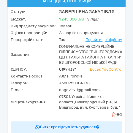
ЗАПИТ (ЦІНИ) ПРОПОЗИЦІЙ
ЗАВЕРШЕНА ЗАКУПІВЛЯ
Статус:
Бюджет:
1 245 000
UAH
(з ПДВ)
Вид предмету закупівлі:
Товари
Оцінка пропозицій:
За вартістю придбання
Попередній етап:
Так
Перейти до відбору
КОМУНАЛЬНЕ НЕКОМЕРЦІЙНЕ
ПІДПРИЄМСТВО "ВИШГОРОДСЬКА
Замовник:
ЦЕНТРАЛЬНА РАЙОННА ЛІКАРНЯ"
ВИШГОРОДСЬКОЇ МІСЬКОЇ РАДИ
ЄДРПОУ:
01994391
Досьє YouControl
Контактна особа:
Алла Рогоча
Телефон:
+380950004378
E-mail:
dogovir.vrl@gmail.com
07301,
Україна
,
Київська
Місцезнаходження:
область,
Вишгородський р-н, м.
Вишгород,
вул. Кургузова, буд. 1
2
Витяг про відсутність судимості