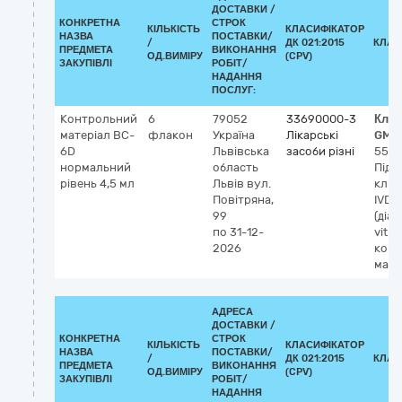
ДОСТАВКИ /
КОНКРЕТНА
СТРОК
КІЛЬКІСТЬ
КЛАСИФІКАТОР
НАЗВА
ПОСТАВКИ/
/
ДК 021:2015
КЛАС
ПРЕДМЕТА
ВИКОНАННЯ
ОД.ВИМІРУ
(CPV)
ЗАКУПІВЛІ
РОБІТ/
НАДАННЯ
ПОСЛУГ:
Контрольний
6
79052
33690000-3
Клас
матеріал BC-
флакон
Україна
Лікарські
GMD
6D
Львівська
засоби різні
558
нормальний
область
Підр
рівень 4,5 мл
Львів
вул.
кліт
Повітряна,
IVD
99
(діаг
по 31-12-
vitro)
2026
конт
мате
АДРЕСА
ДОСТАВКИ /
КОНКРЕТНА
СТРОК
КІЛЬКІСТЬ
КЛАСИФІКАТОР
НАЗВА
ПОСТАВКИ/
/
ДК 021:2015
КЛАС
ПРЕДМЕТА
ВИКОНАННЯ
ОД.ВИМІРУ
(CPV)
ЗАКУПІВЛІ
РОБІТ/
НАДАННЯ