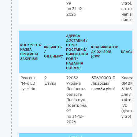
99
vitro),
по 31-12-
автомат
2026
напівав
систем
АДРЕСА
ДОСТАВКИ /
КОНКРЕТНА
СТРОК
КІЛЬКІСТЬ
КЛАСИФІКАТОР
НАЗВА
ПОСТАВКИ/
/
ДК 021:2015
КЛАСИФІ
ПРЕДМЕТА
ВИКОНАННЯ
ОД.ВИМІРУ
(CPV)
ЗАКУПІВЛІ
РОБІТ/
НАДАННЯ
ПОСЛУГ:
Реагент
9
79052
33690000-3
Класиф
"M-6 LD
штука
Україна
Лікарські
GMDN-
Lyse" 1л
Львівська
засоби різні
61165
Р
область
для ліз
Львів
вул.
клітин 
Повітряна,
IVD
99
(діагнос
по 31-12-
vitro)
2026