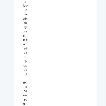
к
№2
Пе
ре
лік
до
ку
ме
нті
в т
а_
аб
о і
н
ф
ор
ма
ції
_
які
по
да
ют
ьс
я п