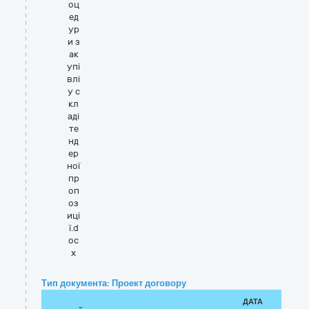
оц
ед
ур
и з
ак
упі
влі
у с
кл
аді
те
нд
ер
ної
пр
оп
оз
иці
ї.d
oc
x
Тип документа: Проект договору
ДАТА