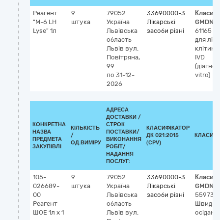
Реагент
9
79052
33690000-3
Класиф
"M-6 LH
штука
Україна
Лікарські
GMDN-
Lyse" 1л
Львівська
засоби різні
61165
Р
область
для ліз
Львів
вул.
клітин 
Повітряна,
IVD
99
(діагнос
по 31-12-
vitro)
2026
АДРЕСА
ДОСТАВКИ /
КОНКРЕТНА
СТРОК
КІЛЬКІСТЬ
КЛАСИФІКАТОР
НАЗВА
ПОСТАВКИ/
/
ДК 021:2015
КЛАСИФІ
ПРЕДМЕТА
ВИКОНАННЯ
ОД.ВИМІРУ
(CPV)
ЗАКУПІВЛІ
РОБІТ/
НАДАННЯ
ПОСЛУГ:
105-
9
79052
33690000-3
Класиф
026689-
штука
Україна
Лікарські
GMDN-
00
Львівська
засоби різні
55973
Реагент
область
Швидкі
ШОЕ 1л х 1
Львів
вул.
осіданн