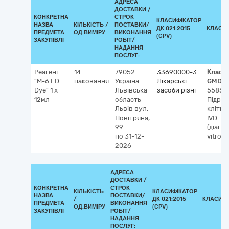
АДРЕСА
ДОСТАВКИ /
КОНКРЕТНА
СТРОК
КЛАСИФІКАТОР
НАЗВА
КІЛЬКІСТЬ /
ПОСТАВКИ/
ДК 021:2015
КЛАСИ
ПРЕДМЕТА
ОД.ВИМІРУ
ВИКОНАННЯ
(CPV)
ЗАКУПІВЛІ
РОБІТ/
НАДАННЯ
ПОСЛУГ:
Реагент
14
79052
33690000-3
Класи
"M-6 FD
паковання
Україна
Лікарські
GMDN-
Dye" 1 х
Львівська
засоби різні
55855
12мл
область
Підра
Львів
вул.
клітин
Повітряна,
IVD
99
(діагн
по 31-12-
vitro),
2026
АДРЕСА
ДОСТАВКИ /
КОНКРЕТНА
СТРОК
КІЛЬКІСТЬ
КЛАСИФІКАТОР
НАЗВА
ПОСТАВКИ/
/
ДК 021:2015
КЛАСИФІ
ПРЕДМЕТА
ВИКОНАННЯ
ОД.ВИМІРУ
(CPV)
ЗАКУПІВЛІ
РОБІТ/
НАДАННЯ
ПОСЛУГ: