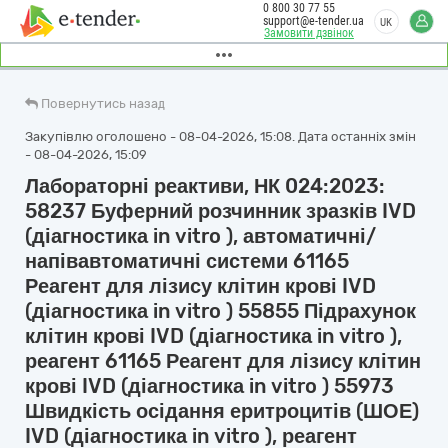
0 800 30 77 55
support@e-tender.ua
UK
Замовити дзвінок
Повернутись назад
Закупівлю оголошено - 08-04-2026, 15:08. Дата останніх змін
- 08-04-2026, 15:09
Лабораторні реактиви, НК 024:2023:
58237 Буферний розчинник зразків IVD
(діагностика in vitro ), автоматичні/
напівавтоматичні системи 61165
Реагент для лізису клітин крові IVD
(діагностика in vitro ) 55855 Підрахунок
клітин крові IVD (діагностика in vitro ),
реагент 61165 Реагент для лізису клітин
крові IVD (діагностика in vitro ) 55973
Швидкість осідання еритроцитів (ШОЕ)
IVD (діагностика in vitro ), реагент