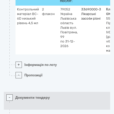
ПОСЛУГ:
Контрольний
2
79052
33690000-3
Клас
матеріал BC-
флакон
Україна
Лікарські
GMD
6D низький
Львівська
засоби різні
558
рівень 4,5 мл
область
Підр
Львів
вул.
кліт
Повітряна,
IVD
99
(діаг
по 31-12-
vitro)
2026
конт
мате
+
Інформація по лоту
-
Пропозиції
-
Документи тендеру