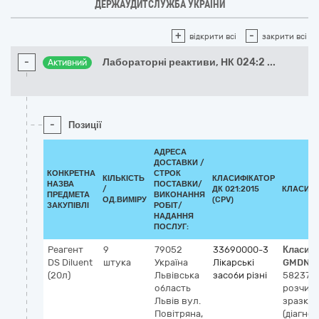
ДЕРЖАУДИТСЛУЖБА УКРАЇНИ
+
-
відкрити всі
закрити всі
-
Лабораторні реактиви, НК 024:2
...
Активний
-
Позиції
АДРЕСА
ДОСТАВКИ /
КОНКРЕТНА
СТРОК
КІЛЬКІСТЬ
КЛАСИФІКАТОР
НАЗВА
ПОСТАВКИ/
/
ДК 021:2015
КЛАСИФІ
ПРЕДМЕТА
ВИКОНАННЯ
ОД.ВИМІРУ
(CPV)
ЗАКУПІВЛІ
РОБІТ/
НАДАННЯ
ПОСЛУГ:
Реагент
9
79052
33690000-3
Класиф
DS Diluent
штука
Україна
Лікарські
GMDN-
(20л)
Львівська
засоби різні
58237
Б
область
розчин
Львів
вул.
зразків 
Повітряна,
(діагнос