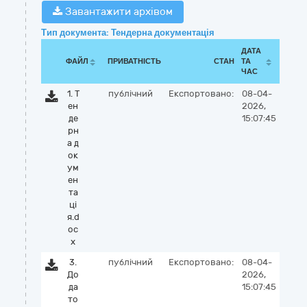
Завантажити архівом
Тип документа: Тендерна документація
ДАТА
ФАЙЛ
ПРИВАТНІСТЬ
СТАН
ТА
ЧАС
1. Т
публічний
Експортовано:
08-04-
ен
2026,
де
15:07:45
рн
а д
ок
ум
ен
та
цi
я.d
oc
x
3.
публічний
Експортовано:
08-04-
До
2026,
да
15:07:45
то