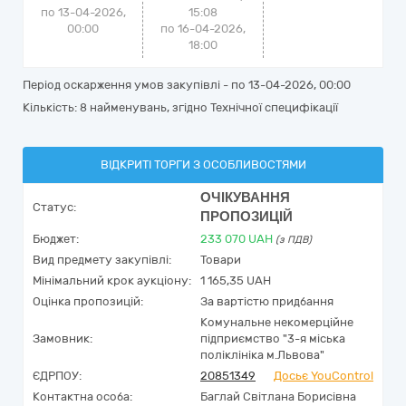
по 13-04-2026,
15:08
00:00
по 16-04-2026,
18:00
Період оскарження умов закупівлі - по
13-04-2026, 00:00
Кількість: 8 найменувань, згідно Технічної специфікації
ВІДКРИТІ ТОРГИ З ОСОБЛИВОСТЯМИ
ОЧІКУВАННЯ
Статус:
ПРОПОЗИЦІЙ
Бюджет:
233 070
UAH
(з ПДВ)
Вид предмету закупівлі:
Товари
Мінімальний крок аукціону:
1 165,35 UAH
Оцінка пропозицій:
За вартістю придбання
Комунальне некомерційне
Замовник:
підприємство "3-я міська
поліклініка м.Львова"
ЄДРПОУ:
20851349
Досьє YouControl
Контактна особа:
Баглай Світлана Борисівна