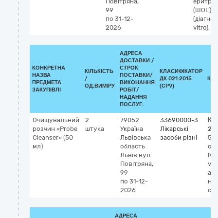
Повітряна,
еритроц
99
(ШОЕ) I
по 31-12-
(діагнос
2026
vitro), 
АДРЕСА
ДОСТАВКИ /
КОНКРЕТНА
СТРОК
КІЛЬКІСТЬ
КЛАСИФІКАТОР
НАЗВА
ПОСТАВКИ/
/
ДК 021:2015
КЛ
ПРЕДМЕТА
ВИКОНАННЯ
ОД.ВИМІРУ
(CPV)
ЗАКУПІВЛІ
РОБІТ/
НАДАННЯ
ПОСЛУГ:
Очищувальний
2
79052
33690000-3
Кл
розчин «Probe
штука
Україна
Лікарські
20
Cleanser» (50
Львівська
засоби різні
59
мл)
область
оч
Львів
вул.
IVD
Повітряна,
vit
99
ав
по 31-12-
на
2026
си
АДРЕСА