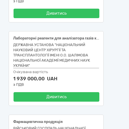
з ПДВ
Дивитись
Лабораторні реагенти для аналізатора газів крові АВL 800 (ДК 021:2015 - 33690000-3 Лікарські засоби різні)
ДЕРЖАВНА УСТАНОВА "НАЦІОНАЛЬНИЙ
НАУКОВИЙ ЦЕНТР ХІРУРГІЇ ТА
ТРАНСПЛАНТОЛОГІЇ ІМЕНІ О.О. ШАЛІМОВА
НАЦІОНАЛЬНОЇ АКАДЕМІЇ МЕДИЧНИХ НАУК
УКРАЇНИ"
Очікувана вартість
1 939 000,00 UAH
з ПДВ
Дивитись
Фармацевтична продукція
ВІЙСЬКОВИЙ ГОСПІТАЛЬ НАЦІОНАЛЬНОЇ