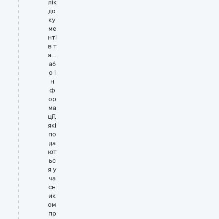
лік
до
ку
ме
нті
в т
а_
аб
о і
н
ф
ор
ма
ції,
які
по
да
ют
ьс
я у
ча
сн
ик
ом
пр