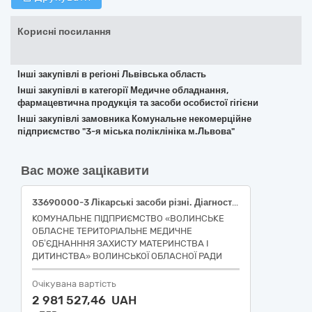
Корисні посилання
Інші закупівлі в регіоні Львівська область
Інші закупівлі в категорії Медичне обладнання,
фармацевтична продукція та засоби особистої гігієни
Інші закупівлі замовника Комунальне некомерційне
підприємство "3-я міська поліклініка м.Львова"
Вас може зацікавити
33690000-3 Лікарські засоби різні. Діагностичний моноклональний реагент анти-А, Діагностичний моноклональний реагент анти-В, Діагностичний моноклональний реагент анти-D, Діагностичний моноклональний реагент анти-D/DVI IgМ/ IgG, Діагностичний моноклональний реагент анти-А,В plus, Діагностичний поліспецифічний антилюдський глобулін анти-С3d IgМ/ IgG plus, Набір ІФА для визначення прокальцитоніну , Біо-Ксель плюс протромбіновий час (ПЧ) , (5 x 8 мл [ml]), Кювети оптичні, (500 шт [psc]), Біо-Ксель Eкo AЧТЧ (5 х 5 мл [ml], 5 х 6 мл [ml]), Біо-Ксель Еко Фібриноген (5 х 2 мл [ml], 4 x 25 мл [ml]), Біо-Ксель Калібратор систем, (10 x 1 мл [ml]), Біо-Ксель Еко Нормал (Контроль) (10 x 1 мл [ml]), Біо-Ксель Eкo Abnormal L (Контроль) (10 x 1 мл [ml]), Біо-Ксель Eкo Abnormal H (Контроль) (10 x 1 мл [ml]), Біо-Ксель тромбіновий час (ТЧ) Еко, (4 x 5 мл [ml], 1 x 9 мл [ml]), Мультистандарт 12 mmol/l, готовий до використання, 100 х 2 мл в мікропробірках червоного кольору, Глюкоза / Лактат реагенти системи, каністра 5000 мл (ml), Глюкоза / лактат гемолізуючий розчин, 20 мкл (µL) безперервні пласмасові капіляри (Sodium [Na+] гепаринові), 1000 x 1 мл (ml) в мікропробірках без кольору, 10 x 100 капілярів, ReadyCon нормальна Тестовий розчин для глюкози та лактату, готові до використання, 25 х 1 мл (ml) в мікропробірках 2.0 мл (ml) жовтий, ReadyCon патологічна Тестовий розчин для глюкози та лактату, готові до використання, 25 х 1 мл (ml) в мікропробірках 2.0 мл (ml) коричневий, Чіп сенсор тип II для Глюкози (BIOSEN С_line та S_line), Чiп сенсор тип II для Лактату (BIOSEN С_line та S_line), Набір реагентів для імуноферментного визначення загального IgE в сироватці (плазмі) крові), НАБІР №1-20: 20% суспензія стандартних еритроцитів групи 0 Rh+поз. CcDEe; 0 Rh-нег. сcdеe; А 1, Rh+поз.; В Rh+поз., КГБС, Желатину розчин 10% по 10 мл, N10, Набір контрольних розчинів для ШОЕ, Смарт-карта для аналізатора ШОЕ, Натрій лимоннокислий 3-зам фарм 1кг, Натрій хлористий фарм 1кг, Сульфосаліцилова кислота чда 1кг, Азур-еозин по Романовському 1л , Еозин по Май-Грюнвальду 1л
КОМУНАЛЬНЕ ПІДПРИЄМСТВО «ВОЛИНСЬКЕ
ОБЛАСНЕ ТЕРИТОРІАЛЬНЕ МЕДИЧНЕ
ОБ’ЄДНАНННЯ ЗАХИСТУ МАТЕРИНСТВА І
ДИТИНСТВА» ВОЛИНСЬКОЇ ОБЛАСНОЇ РАДИ
Очікувана вартість
2 981 527,46 UAH