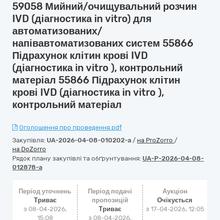
59058 Мийний/очищувальний розчин
IVD (діагностика in vitro) для
автоматизованих/
напівавтоматизованих систем 55866
Підрахунок клітин крові IVD
(діагностика in vitro ), контрольний
матеріал 55866 Підрахунок клітин
крові IVD (діагностика in vitro ),
контрольний матеріал
Оголошення про проведення.pdf
Закупівля:
UA-2026-04-08-010202-a
/
на ProZorro
/
на DoZorro
Рядок плану закупівлі та обґрунтування:
UA-P-2026-04-08-
012878-a
Період уточнень
Період подачі
Аукціон
Триває
пропозицій
Очікується
з 08-04-2026,
Триває
з
17-04-2026, 12:05
15:08
з 08-04-2026,