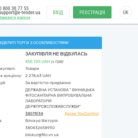
0 800 30 77 55
support@e-tender.ua
ВХІД
РЕЄСТРАЦІЯ
UK
Замовити дзвінок
ВІДКРИТІ ТОРГИ З ОСОБЛИВОСТЯМИ
ЗАКУПІВЛЯ НЕ ВІДБУЛАСЬ
455 725
UAH
(з ПДВ)
купівлі:
Товари
к аукціону:
2 278,63 UAH
ій:
За вартістю придбання
ДЕРЖАВНА УСТАНОВА " ВІННИЦЬКА
ФІТОСАНІТАРНА ВИПРОБУВАЛЬНА
ЛАБОРАТОРІЯ
ДЕРЖПРОЖСПОЖИВСЛУЖБИ"
38511934
Досьє YouControl
а:
Білокур Вікторія
380432658950
bilokur@fito.vn.ua