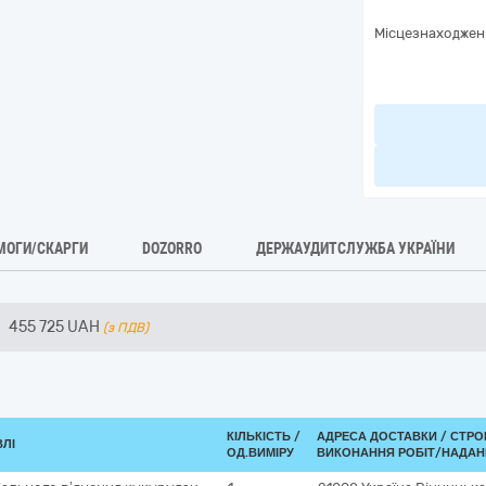
Місцезнаходжен
МОГИ/СКАРГИ
DOZORRO
ДЕРЖАУДИТСЛУЖБА УКРАЇНИ
455 725
UAH
(з ПДВ)
КІЛЬКІСТЬ /
АДРЕСА ДОСТАВКИ /
СТРО
ВЛІ
ОД.ВИМІРУ
ВИКОНАННЯ РОБІТ/НАДАН