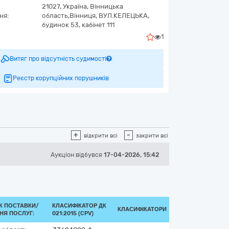
21027,
Україна
,
Вінницька
ня:
область,
Вінниця,
ВУЛ.КЕЛЕЦЬКА,
будинок 53, кабінет 111
1
Витяг про відсутність судимості
Реєстр корупційних порушників
+
-
відкрити всі
закрити всі
Аукціон відбувся
17-04-2026, 15:42
К ПОСТАВКИ/
КЛАСИФІКАТОР ДК
КЛАСИФІКАТОРИ
НЯ ПОСЛУГ:
021:2015 (CPV)