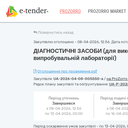
PROZORRO
PROZORRO MARKET
Повернутись назад
Закупівлю оголошено - 08-04-2026, 12:56. Дата оста
ДІАГНОСТИЧНІ ЗАСОБИ (для вико
випробувальній лабораторії)
Оголошення про проведення.pdf
Закупівля:
UA-2026-04-08-005550-a
/
на ProZorr
Рядок плану закупівлі та обґрунтування:
UA-P-202
Період уточнень
Період подачі
Завершився
Заверш
з 08-04-2026, 12:56
з 08-04-202
по 13-04-2026, 00:00
по 16-04-202
Період оскарження умов закупівлі - по
13-04-2026, 