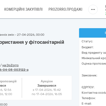
КОМЕРЦІЙНІ ЗАКУПІВЛІ
PROZORRO.ПРОДАЖІ
нніх змін - 27-04-2026, 00:00
ристання у фітосанітарній
Статус:
Бюджет:
Вид предмету за
Мінімальний кро
Оцінка пропозиц
o
/
на DoZorro
6-04-08-003122-a
Замовник:
 пропозицій
Аукціон
ився
Завершився
ЄДРПОУ:
6, 12:56
з
17-04-2026, 15:42
Контактна особ
6, 12:00
по
17-04-2026, 16:05
Телефон:
E-mail:
00:00