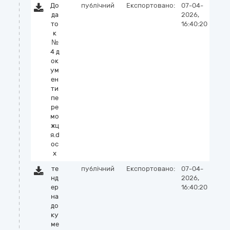
До
публічний
Експортовано:
07-04-
да
2026,
то
16:40:20
к
№
4 д
ок
ум
ен
ти
пе
ре
мо
жц
я.d
oc
x
те
публічний
Експортовано:
07-04-
нд
2026,
ер
16:40:20
на
до
ку
ме