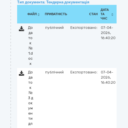
Тип документа: Тендерна документація
ДАТА
ФАЙЛ
ПРИВАТНІСТЬ
СТАН
ТА
ЧАС
До
публічний
Експортовано:
07-04-
да
2026,
то
16:40:20
к
№
1.d
oc
x
До
публічний
Експортовано:
07-04-
да
2026,
то
16:40:20
к
№
3 д
ок
ум
ен
ти
дл