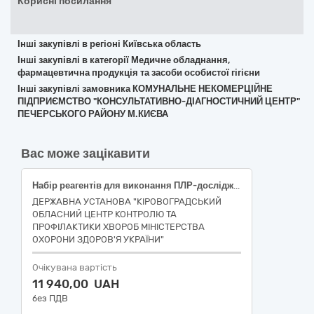
Корисні посилання
Інші закупівлі в регіоні Київська область
Інші закупівлі в категорії Медичне обладнання,
фармацевтична продукція та засоби особистої гігієни
Інші закупівлі замовника КОМУНАЛЬНЕ НЕКОМЕРЦІЙНЕ
ПІДПРИЄМСТВО "КОНСУЛЬТАТИВНО-ДІАГНОСТИЧНИЙ ЦЕНТР"
ПЕЧЕРСЬКОГО РАЙОНУ М.КИЄВА
Вас може зацікавити
Набір реагентів для виконання ПЛР-досліджень клінічного та біологічного матеріалу: НК 024:2023: 49964 Hantavirus, нуклеїнова кислота IVD (діагностика in vitro ), набір, аналіз нуклеїнових кислот, НК 031:2024: W0105040514 – Хантавірус/Буньявірус – NA реактиви; НК 024:2023:52521-Екстракція/ізоляція нуклеїнових кислот, набір IVD; НК 031:2024: W0105900101 РЕАКТИВИ ДЛЯ ЕКСТРАКЦІЇ І ПІДГОТОВКИ ДНК ТА/АБО РНК: БАКТЕРІЇ ТА/АБО ВІРУСИ. Код ДК 021:2015:33120000-7 Системи реєстрації медичної інформації та дослідне обладнання
ДЕРЖАВНА УСТАНОВА "КІРОВОГРАДСЬКИЙ
ОБЛАСНИЙ ЦЕНТР КОНТРОЛЮ ТА
ПРОФІЛАКТИКИ ХВОРОБ МІНІСТЕРСТВА
ОХОРОНИ ЗДОРОВ'Я УКРАЇНИ"
Очікувана вартість
11 940,00 UAH
без ПДВ