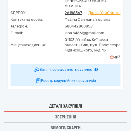
ПЕЧЕРСЬКОГО РАЙОНУ
М.КИЄВА
ЄДРПОУ:
26188567
Досьє YouControl
Контактна особа:
Фадіна Світлана Ігорівна
Телефон:
380442800858
E-mail:
lana.s466i@gmail.com
01103,
Україна
,
Київська
Місцезнаходження:
область,
Київ,
вул. Професора
Підвисоцького, буд. 13
3
Витяг про відсутність судимості
Реєстр корупційних порушників
ДЕТАЛІ ЗАКУПІВЛІ
ЗВЕРНЕННЯ
ВИМОГИ/СКАРГИ