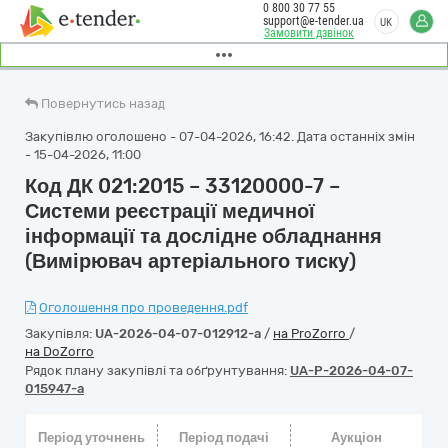
0 800 30 77 55
support@e-tender.ua
UK
Замовити дзвінок
Повернутись назад
Закупівлю оголошено - 07-04-2026, 16:42. Дата останніх змін
- 15-04-2026, 11:00
Код ДК 021:2015 – 33120000-7 –
Системи реєстрації медичної
інформації та дослідне обладнання
(Вимірювач артеріального тиску)
Оголошення про проведення.pdf
Закупівля:
UA-2026-04-07-012912-a
/
на ProZorro
/
на DoZorro
Рядок плану закупівлі та обґрунтування:
UA-P-2026-04-07-
015947-a
Період уточнень
Період подачі
Аукціон