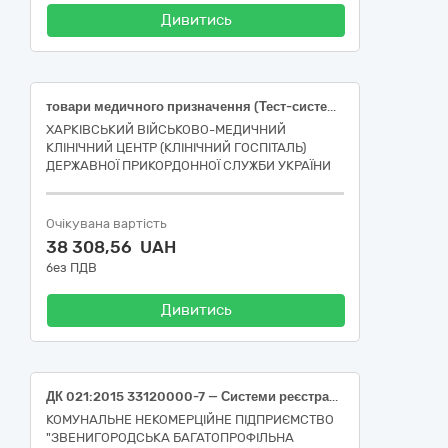
Дивитись
товари медичного призначення (Тест-системи для аналізатора Easy Reader +)
ХАРКІВСЬКИЙ ВІЙСЬКОВО-МЕДИЧНИЙ
КЛІНІЧНИЙ ЦЕНТР (КЛІНІЧНИЙ ГОСПІТАЛЬ)
ДЕРЖАВНОЇ ПРИКОРДОННОЇ СЛУЖБИ УКРАЇНИ
Очікувана вартість
38 308,56 UAH
без ПДВ
Дивитись
ДК 021:2015 33120000-7 — Системи реєстрації медичної інформації та дослідне обладнання. Комплект електродів до електрокардіографа, сумісний з електрокардіографом ЮКАРД-100 або еквівалент (кабель пацієнта, 6 грудних електродів-присосок, 4 кінцівкові електроди-прищіпки) НК 024:2023 – 42489 ).
КОМУНАЛЬНЕ НЕКОМЕРЦІЙНЕ ПІДПРИЄМСТВО
"ЗВЕНИГОРОДСЬКА БАГАТОПРОФІЛЬНА