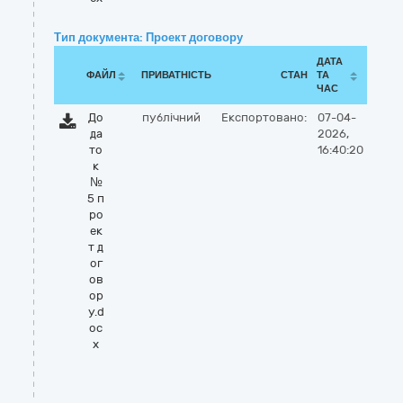
Тип документа: Проект договору
ДАТА
ФАЙЛ
ПРИВАТНІСТЬ
СТАН
ТА
ЧАС
До
публічний
Експортовано:
07-04-
да
2026,
то
16:40:20
к
№
5 п
ро
ек
т д
ог
ов
ор
у.d
oc
x