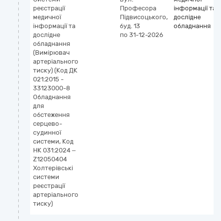
реєстрації
Професора
інформації та
медичної
Підвисоцького,
дослідне
інформації та
буд. 13
обладнання
дослідне
по 31-12-2026
обладнання
(Вимірювач
артеріального
тиску) (Код ДК
021:2015 -
33123000-8
Обладнання
для
обстеження
серцево-
судинної
системи, Код
НК 031:2024 –
Z12050404
Холтерівські
системи
реєстрації
артеріального
тиску)