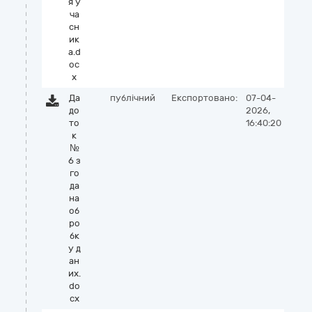
я у
ча
сн
ик
а.d
oc
x
Да
публічний
Експортовано:
07-04-
до
2026,
то
16:40:20
к
№
6 з
го
да
на
об
ро
бк
у д
ан
их.
do
cx