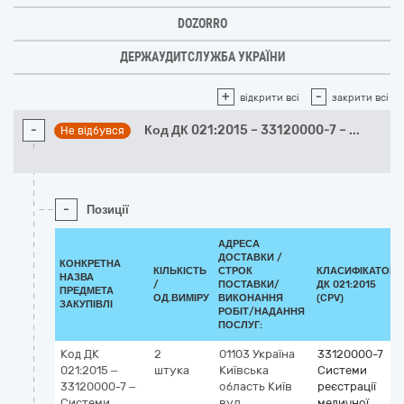
DOZORRO
ДЕРЖАУДИТСЛУЖБА УКРАЇНИ
+
-
відкрити всі
закрити всі
-
Код ДК 021:2015 – 33120000-7 –
...
Не відбувся
-
Позиції
АДРЕСА
ДОСТАВКИ /
КОНКРЕТНА
КІЛЬКІСТЬ
СТРОК
КЛАСИФІКАТОР
НАЗВА
/
ПОСТАВКИ/
ДК 021:2015
ПРЕДМЕТА
ОД.ВИМІРУ
ВИКОНАННЯ
(CPV)
ЗАКУПІВЛІ
РОБІТ/НАДАННЯ
ПОСЛУГ:
Код ДК
2
01103
Україна
33120000-7
021:2015 –
штука
Київська
Системи
33120000-7 –
область
Київ
реєстрації
Системи
вул.
медичної