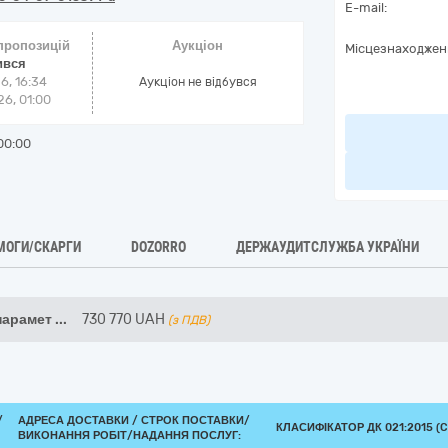
E-mail:
 пропозицій
Аукціон
Місцезнаходжен
ився
6, 16:34
Аукціон не відбувся
6, 01:00
00:00
МОГИ/СКАРГИ
DOZORRO
ДЕРЖАУДИТСЛУЖБА УКРАЇНИ
парамет
...
730 770
UAH
(з ПДВ)
/
АДРЕСА ДОСТАВКИ /
СТРОК ПОСТАВКИ/
КЛАСИФІКАТОР ДК 021:2015 (C
ВИКОНАННЯ РОБІТ/НАДАННЯ ПОСЛУГ: