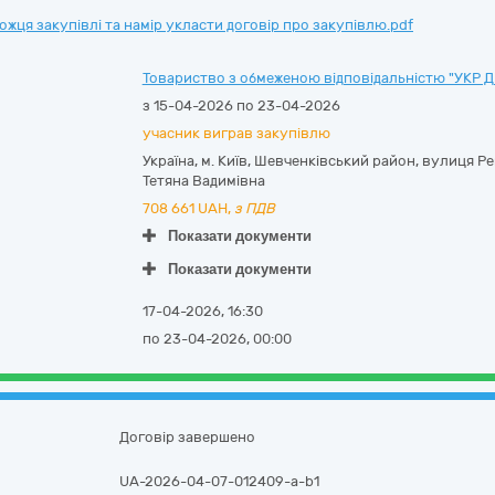
ця закупівлі та намір укласти договір про закупівлю.pdf
Товариство з обмеженою відповідальністю "УКР 
з 15-04-2026 по 23-04-2026
учасник виграв закупівлю
Україна
,
м. Київ
,
Шевченківський район,
вулиця Рей
Тетяна Вадимівна
708 661
UAH,
з ПДВ
Показати документи
Показати документи
17-04-2026, 16:30
по 23-04-2026, 00:00
Договір завершено
UA-2026-04-07-012409-a-b1