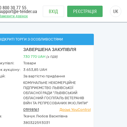
0 800 30 77 55
support@e-tender.ua
ВХІД
РЕЄСТРАЦІЯ
UK
Замовити дзвінок
ВІДКРИТІ ТОРГИ З ОСОБЛИВОСТЯМИ
ЗАВЕРШЕНА ЗАКУПІВЛЯ
730 770
UAH
(з ПДВ)
купівлі:
Товари
к аукціону:
3 653,85 UAH
ій:
За вартістю придбання
КОМУНАЛЬНЕ НЕКОМЕРЦІЙНЕ
ПІДПРИЄМСТВО ЛЬВІВСЬКОЇ
ОБЛАСНОЇ РАДИ "ЛЬВІВСЬКИЙ
ОБЛАСНИЙ ГОСПІТАЛЬ ВЕТЕРАНІВ
ВІЙН ТА РЕПРЕСОВАНИХ ІМ.Ю.ЛИПИ"
01998161
Досьє YouControl
а:
Ткачук Любов Василівна
380322593031