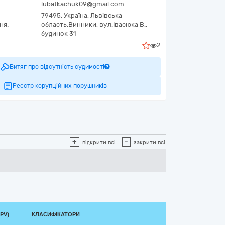
lubatkachuk09@gmail.com
79495,
Україна
,
Львівська
ня:
область,
Винники,
вул.Івасюка В.,
будинок 31
2
Витяг про відсутність судимості
Реєстр корупційних порушників
+
-
відкрити всі
закрити всі
PV)
КЛАСИФІКАТОРИ