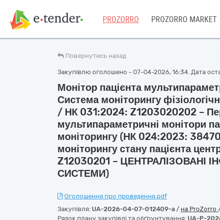
PROZORRO
PROZORRO MARKET
Повернутись назад
Закупівлю оголошено - 07-04-2026, 16:34. Дата оста
Монітор пацієнта мультипарамет
Система моніторингу фізіологічн
/ НК 031:2024: Z1203020202 – П
мультипараметричні монітори па
моніторингу (НК 024:2023: 38470
моніторингу стану пацієнта цент
Z12030201 – ЦЕНТРАЛІЗОВАНІ 
СИСТЕМИ)
Оголошення про проведення.pdf
Закупівля:
UA-2026-04-07-012409-a
/
на ProZorro
Рядок плану закупівлі та обґрунтування:
UA-P-202