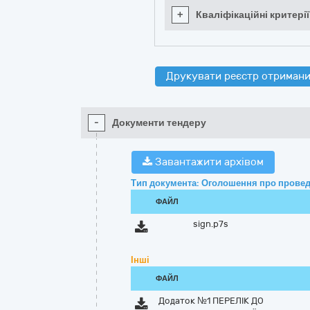
+
Кваліфікаційні критерії
Друкувати реєстр отримани
-
Документи тендеру
Завантажити архівом
Тип документа: Оголошення про провед
ФАЙЛ
sign.p7s
Інші
ФАЙЛ
Додаток №1 ПЕРЕЛІК ДО