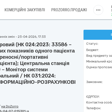
КОМЕРЦІЙНІ ЗАКУПІВЛІ
PROZORRO.ПРОДАЖІ
нніх змін - 23-04-2026, 17:33
ровий (НК 024:2023: 33586 –
Статус:
их показників одного пацієнта
Бюджет:
Вид предмету за
ереносні/портативні
Мінімальний кро
цієнта); Центральна станція
Оцінка пропозиц
 – Монітор системи
ральний / НК 031:2024:
ІНФОРМАЦІЙНО-РОЗРАХУНКОВІ
Замовник:
ЄДРПОУ:
Контактна особ
/
на DoZorro
Телефон:
6-04-07-015391-a