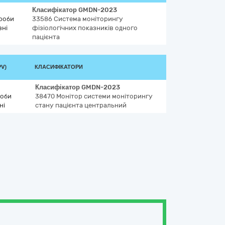
Класифікатор
GMDN-2023
роби
33586
Система моніторингу
зні
фізіологічних показників одного
пацієнта
PV)
КЛАСИФІКАТОРИ
Класифікатор
GMDN-2023
роби
38470
Монітор системи моніторингу
ні
стану пацієнта центральний