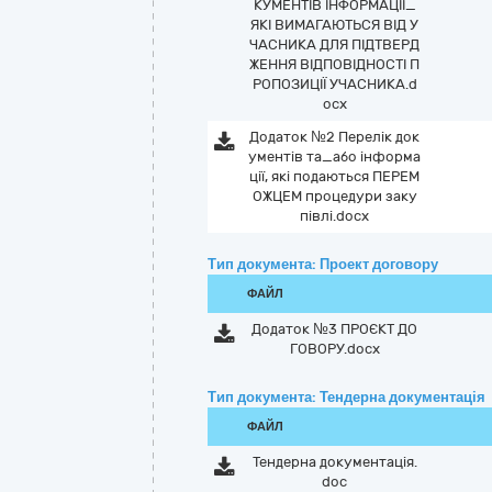
КУМЕНТІВ ІНФОРМАЦІЇ_
ЯКІ ВИМАГАЮТЬСЯ ВІД У
ЧАСНИКА ДЛЯ ПІДТВЕРД
ЖЕННЯ ВІДПОВІДНОСТІ П
РОПОЗИЦІЇ УЧАСНИКА.d
ocx
Додаток №2 Перелік док
ументів та_або інформа
ції, які подаються ПЕРЕМ
ОЖЦЕМ процедури заку
півлі.docx
Тип документа: Проект договору
ФАЙЛ
Додаток №3 ПРОЄКТ ДО
ГОВОРУ.docx
Тип документа: Тендерна документація
ФАЙЛ
Тендерна документацiя.
doc