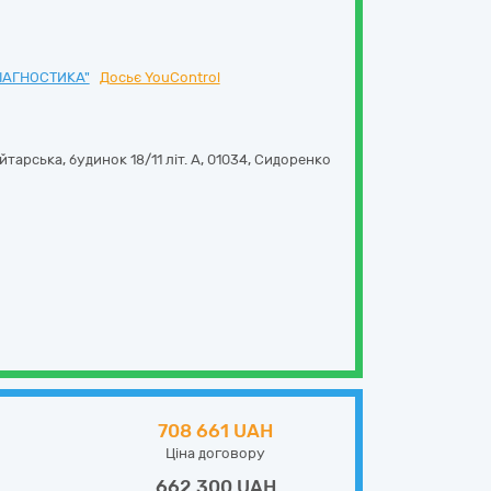
ДІАГНОСТИКА"
Досьє YouControl
тарська, будинок 18/11 літ. А
,
01034
,
Сидоренко
708 661 UAH
Ціна договору
662 300 UAH