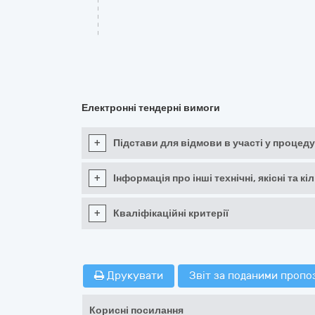
Електронні тендерні вимоги
+
Підстави для відмови в участі у процеду
+
Інформація про інші технічні, якісні та 
+
Кваліфікаційні критерії
Друкувати
Звіт за поданими пропо
Корисні посилання