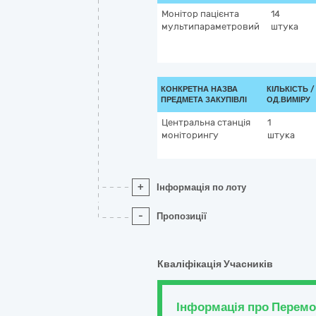
Монітор пацієнта
14
мультипараметровий
штука
КОНКРЕТНА НАЗВА
КІЛЬКІСТЬ /
ПРЕДМЕТА ЗАКУПІВЛІ
ОД.ВИМІРУ
Центральна станція
1
моніторингу
штука
+
Інформація по лоту
-
Пропозиції
Кваліфікація Учасників
Інформація про Перем