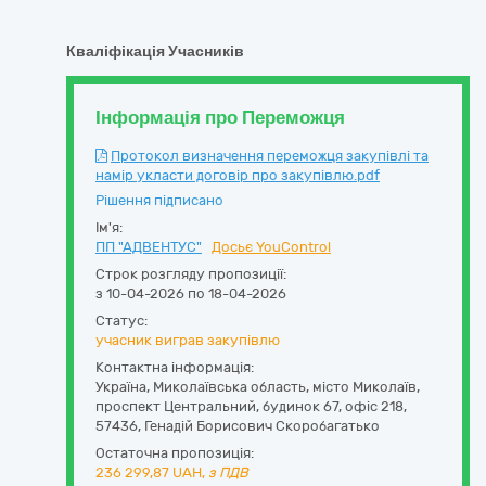
Кваліфікація Учасників
Інформація про Переможця
Протокол визначення переможця закупівлі та
намір укласти договір про закупівлю.pdf
Рішення підписано
Ім'я:
ПП "АДВЕНТУС"
Досьє YouControl
Строк розгляду пропозиції:
з 10-04-2026 по 18-04-2026
Статус:
учасник виграв закупівлю
Контактна інформація:
Україна
,
Миколаївська область
,
місто Миколаїв,
проспект Центральний, будинок 67, офіс 218
,
57436
,
Генадій Борисович Скоробагатько
Остаточна пропозиція:
236 299,87
UAH,
з ПДВ