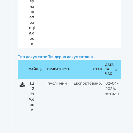
ер
на
пр
оп
оз
иці
я.d
oc
x
Тип документа: Тендерна документація
ДАТА
ФАЙЛ
ПРИВАТНІСТЬ
СТАН
ТА
ЧАС
ТД
публічний
Експортовано:
02-04-
_3
2026,
31
16:04:17
9.d
oc
x