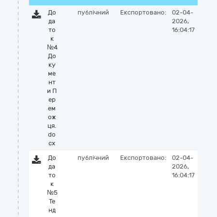
До
публічний
Експортовано:
02-04-
да
2026,
то
16:04:17
к
№4
До
ку
ме
нт
и П
ер
ем
ож
ця.
do
cx
До
публічний
Експортовано:
02-04-
да
2026,
то
16:04:17
к
№5
Те
нд