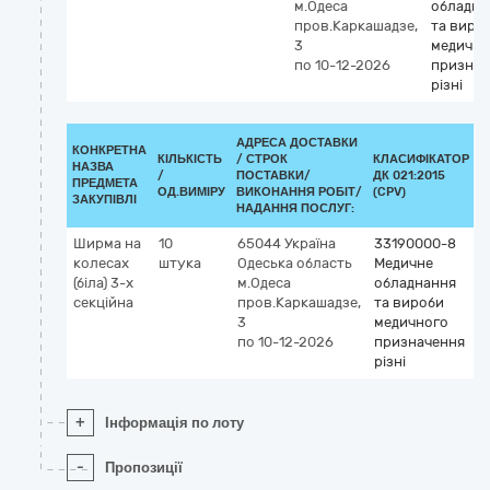
м.Одеса
обладна
пров.Каркашадзе,
та виро
3
медично
по 10-12-2026
признач
різні
АДРЕСА ДОСТАВКИ
КОНКРЕТНА
КІЛЬКІСТЬ
/
СТРОК
КЛАСИФІКАТОР
НАЗВА
/
ПОСТАВКИ/
ДК 021:2015
К
ПРЕДМЕТА
ОД.ВИМІРУ
ВИКОНАННЯ РОБІТ/
(CPV)
ЗАКУПІВЛІ
НАДАННЯ ПОСЛУГ:
Ширма на
10
65044
Україна
33190000-8
колесах
штука
Одеська область
Медичне
(біла) 3-х
м.Одеса
обладнання
секційна
пров.Каркашадзе,
та вироби
3
медичного
по 10-12-2026
призначення
різні
+
Інформація по лоту
-
Пропозиції