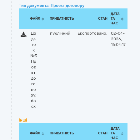
Тип документа: Проект договору
ДАТА
ФАЙЛ
ПРИВАТНІСТЬ
СТАН
ТА
ЧАС
До
публічний
Експортовано:
02-04-
да
2026,
то
16:04:17
к
№3
Пр
оє
кт
до
го
во
ру.
do
cx
Інші
ДАТА
ФАЙЛ
ПРИВАТНІСТЬ
СТАН
ТА
ЧАС