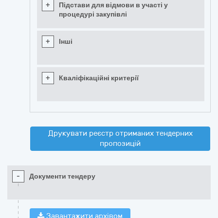
+
Підстави для відмови в участі у
процедурі закупівлі
+
Інші
+
Кваліфікаційні критерії
Друкувати реєстр отриманих тендерних
пропозицій
-
Документи тендеру
Завантажити архівом