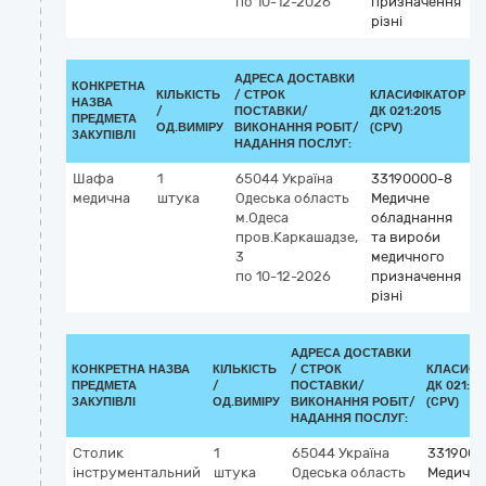
по 10-12-2026
призначення
різні
АДРЕСА ДОСТАВКИ
КОНКРЕТНА
КІЛЬКІСТЬ
/
СТРОК
КЛАСИФІКАТОР
НАЗВА
/
ПОСТАВКИ/
ДК 021:2015
К
ПРЕДМЕТА
ОД.ВИМІРУ
ВИКОНАННЯ РОБІТ/
(CPV)
ЗАКУПІВЛІ
НАДАННЯ ПОСЛУГ:
Шафа
1
65044
Україна
33190000-8
медична
штука
Одеська область
Медичне
м.Одеса
обладнання
пров.Каркашадзе,
та вироби
3
медичного
по 10-12-2026
призначення
різні
АДРЕСА ДОСТАВКИ
КОНКРЕТНА НАЗВА
КІЛЬКІСТЬ
/
СТРОК
КЛАСИФІ
ПРЕДМЕТА
/
ПОСТАВКИ/
ДК 021:20
ЗАКУПІВЛІ
ОД.ВИМІРУ
ВИКОНАННЯ РОБІТ/
(CPV)
НАДАННЯ ПОСЛУГ:
Столик
1
65044
Україна
3319000
інструментальний
штука
Одеська область
Медичне