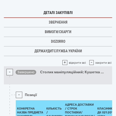
ДЕТАЛІ ЗАКУПІВЛІ
ЗВЕРНЕННЯ
ВИМОГИ/СКАРГИ
DOZORRO
ДЕРЖАУДИТСЛУЖБА УКРАЇНИ
+
-
відкрити всі
закрити всі
-
Столик маніпуляційний; Кушетка
...
Завершено
-
Позиції
АДРЕСА ДОСТАВКИ
КОНКРЕТНА
КІЛЬКІСТЬ
/
СТРОК
КЛАСИФІКА
НАЗВА ПРЕДМЕТА
/
ПОСТАВКИ/
ДК 021:2015