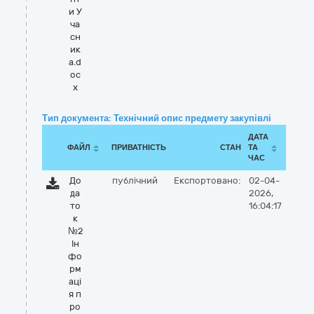
и У
ча
сн
ик
а.d
oc
x
Тип документа: Технічний опис предмету закупівлі
ДАТА
ФАЙЛ
ПРИВАТНІСТЬ
СТАН
ТА
ЧАС
До
публічний
Експортовано:
02-04-
да
2026,
то
16:04:17
к
№2
Ін
фо
рм
аці
я п
ро