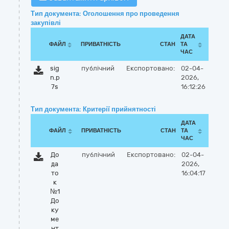
Тип документа: Оголошення про проведення
закупівлі
ДАТА
ФАЙЛ
ПРИВАТНІСТЬ
СТАН
ТА
ЧАС
sig
публічний
Експортовано:
02-04-
n.p
2026,
7s
16:12:26
Тип документа: Критерії прийнятності
ДАТА
ФАЙЛ
ПРИВАТНІСТЬ
СТАН
ТА
ЧАС
До
публічний
Експортовано:
02-04-
да
2026,
то
16:04:17
к
№1
До
ку
ме
нт