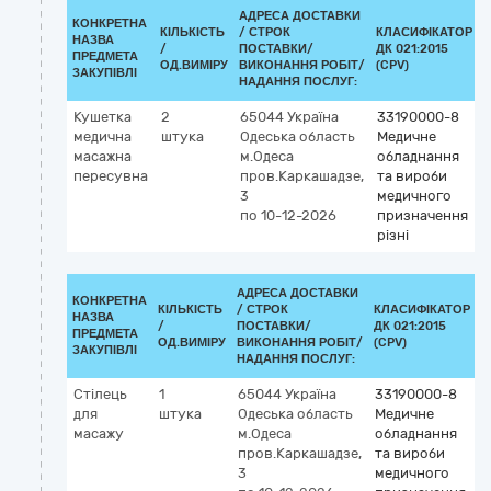
АДРЕСА ДОСТАВКИ
КОНКРЕТНА
КІЛЬКІСТЬ
/
СТРОК
КЛАСИФІКАТОР
НАЗВА
/
ПОСТАВКИ/
ДК 021:2015
ПРЕДМЕТА
ОД.ВИМІРУ
ВИКОНАННЯ РОБІТ/
(CPV)
ЗАКУПІВЛІ
НАДАННЯ ПОСЛУГ:
Кушетка
2
65044
Україна
33190000-8
медична
штука
Одеська область
Медичне
масажна
м.Одеса
обладнання
пересувна
пров.Каркашадзе,
та вироби
3
медичного
по 10-12-2026
призначення
різні
АДРЕСА ДОСТАВКИ
КОНКРЕТНА
КІЛЬКІСТЬ
/
СТРОК
КЛАСИФІКАТОР
НАЗВА
/
ПОСТАВКИ/
ДК 021:2015
К
ПРЕДМЕТА
ОД.ВИМІРУ
ВИКОНАННЯ РОБІТ/
(CPV)
ЗАКУПІВЛІ
НАДАННЯ ПОСЛУГ:
Стілець
1
65044
Україна
33190000-8
для
штука
Одеська область
Медичне
масажу
м.Одеса
обладнання
пров.Каркашадзе,
та вироби
3
медичного