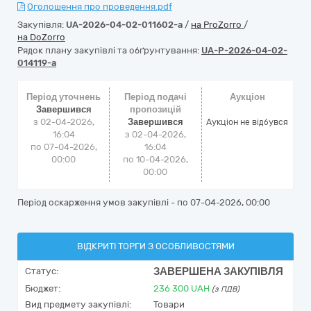
Оголошення про проведення.pdf
Закупівля:
UA-2026-04-02-011602-a
/
на ProZorro
/
на DoZorro
Рядок плану закупівлі та обґрунтування:
UA-P-2026-04-02-
014119-a
Період уточнень
Період подачі
Аукціон
Завершився
пропозицій
з 02-04-2026,
Завершився
Аукціон не відбувся
16:04
з 02-04-2026,
по 07-04-2026,
16:04
00:00
по 10-04-2026,
00:00
Період оскарження умов закупівлі - по
07-04-2026, 00:00
ВІДКРИТІ ТОРГИ З ОСОБЛИВОСТЯМИ
ЗАВЕРШЕНА ЗАКУПІВЛЯ
Статус:
Бюджет:
236 300
UAH
(з ПДВ)
Вид предмету закупівлі:
Товари