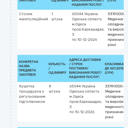
ЗАКУПІВЛІ
ОД.ВИМІРУ
ВИКОНАННЯ РОБІТ/
(CPV)
НАДАННЯ ПОСЛУГ:
Столик
1
65044
Україна
33190000-
маніпуляційний
штука
Одеська область
Медичне
м.Одеса
обладнанн
пров.Каркашадзе,
та вироби
3
медичного
по 10-12-2026
призначен
різні
АДРЕСА ДОСТАВКИ
КОНКРЕТНА
КІЛЬКІСТЬ
/
СТРОК
КЛАСИФІКАТО
НАЗВА
/
ПОСТАВКИ/
ДК 021:2015
ПРЕДМЕТА
ОД.ВИМІРУ
ВИКОНАННЯ РОБІТ/
(CPV)
ЗАКУПІВЛІ
НАДАННЯ ПОСЛУГ:
Кушетка
8
65044
Україна
33190000-8
процедурна з
штука
Одеська область
Медичне
регульованим
м.Одеса
обладнання
підголівником
пров.Каркашадзе,
та вироби
3
медичного
по 10-12-2026
призначенн
різні