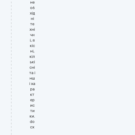
не
об
хід
ні
те
хні
чн
і, я
кіс
ні,
кіл
ькі
сні
та і
нш
і ха
ра
кт
ер
ис
ти
ки.
do
cx