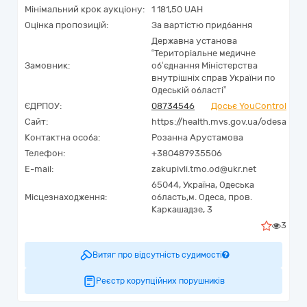
Мінімальний крок аукціону:
1 181,50 UAH
Оцінка пропозицій:
За вартістю придбання
Державна установа
“Територіальне медичне
Замовник:
об’єднання Міністерства
внутрішніх справ України по
Одеській області”
ЄДРПОУ:
08734546
Досьє YouControl
Сайт:
https://health.mvs.gov.ua/odesa
Контактна особа:
Розанна Арустамова
Телефон:
+380487935506
E-mail:
zakupivli.tmo.od@ukr.net
65044,
Україна
,
Одеська
Місцезнаходження:
область,
м. Одеса,
пров.
Каркашадзе, 3
3
Витяг про відсутність судимості
Реєстр корупційних порушників