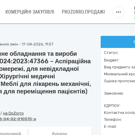
КОМЕРЦІЙНІ ЗАКУПІВЛІ
PROZORRO.ПРОДАЖІ
ніх змін - 17-04-2026, 11:57
чне обладнання та вироби
Статус:
 024:2023:47366 – Аспіраційна
Бюджет:
Вид предмету за
омережі, для невідкладної
Мінімальний кро
Хірургічні медичні
Оцінка пропозиц
 Меблі для лікарень механічні,
 для переміщення пацієнтів)
Замовник:
ЄДРПОУ:
Контактна особ
o
/
на DoZorro
6-04-02-010570-a
Телефон:
E-mail:
 пропозицій
Аукціон