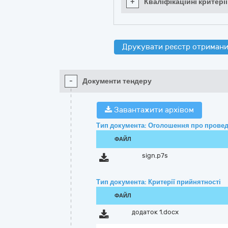
+
Кваліфікаційні критерії
Друкувати реєстр отримани
-
Документи тендеру
Завантажити архівом
Тип документа: Оголошення про провед
ФАЙЛ
sign.p7s
Тип документа: Критерії прийнятності
ФАЙЛ
додаток 1.docx