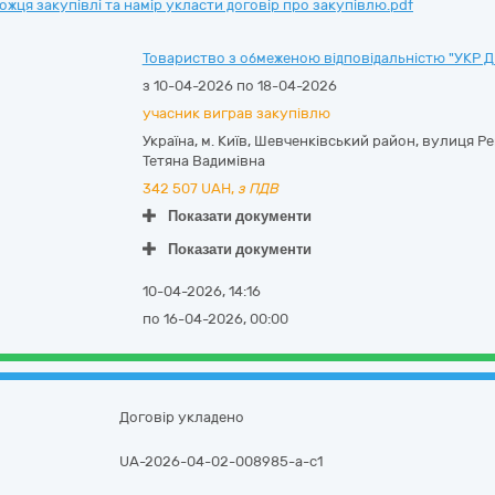
ця закупівлі та намір укласти договір про закупівлю.pdf
Товариство з обмеженою відповідальністю "УКР 
з 10-04-2026 по 18-04-2026
учасник виграв закупівлю
Україна
,
м. Київ
,
Шевченківський район,
вулиця Рей
Тетяна Вадимівна
342 507
UAH,
з ПДВ
Показати документи
Показати документи
10-04-2026, 14:16
по 16-04-2026, 00:00
Договір укладено
UA-2026-04-02-008985-a-c1