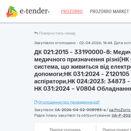
PROZORRO
PROZORRO MARKET
Повернутись назад
Закупівлю оголошено - 02-04-2026, 14:44. Дата остан
ДК 021:2015 - 33190000-8: Меди
медичного призначення різні(НК
система, що живиться від електр
допомоги;НК 031:2024 - Z120105 
аспіратори,НК 024:2023: 34873 -
НК 031:2024 – V0804 Обладнання
Оголошення про проведення.pdf
Закупівля:
UA-2026-04-02-008985-a
/
на ProZorr
Рядок плану закупівлі та обґрунтування:
UA-P-202
Період уточнень
Період подачі