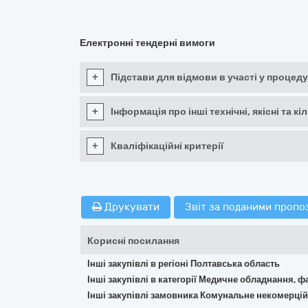
Електронні тендерні вимоги
+
Підстави для відмови в участі у процеду
+
Інформація про інші технічні, якісні та 
+
Кваліфікаційні критерії
Друкувати
Звіт за поданими пропо
Корисні посилання
Інші закупівлі в регіоні Полтавська область
Інші закупівлі в категорії Медичне обладнання, ф
Інші закупівлі замовника Комунальне некомерцій