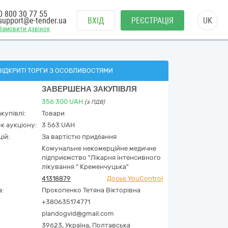
0 800 30 77 55
support@e-tender.ua
ВХІД
РЕЄСТРАЦІЯ
UK
Замовити дзвінок
ВІДКРИТІ ТОРГИ З ОСОБЛИВОСТЯМИ
ЗАВЕРШЕНА ЗАКУПІВЛЯ
356 300
UAH
(з ПДВ)
купівлі:
Товари
к аукціону:
3 563 UAH
ій:
За вартістю придбання
Комунальне некомерційне медичне
підприємство "Лікарня інтенсивного
лікування " Кременчуцька"
41318879
Досьє YouControl
а:
Прокопенко Тетяна Вікторівна
+380635174771
plandogvid@gmail.com
39623,
Україна
,
Полтавська