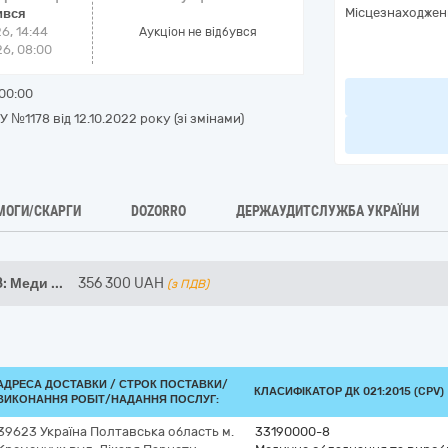
Місцезнаходжен
ився
6, 14:44
Аукціон не відбувся
6, 08:00
00:00
№1178 від 12.10.2022 року (зі змінами)
МОГИ/СКАРГИ
DOZORRO
ДЕРЖАУДИТСЛУЖБА УКРАЇНИ
8: Меди
...
356 300
UAH
(з ПДВ)
АДРЕСА ДОСТАВКИ /
СТРОК ПОСТАВКИ/
КЛАСИФІКАТОР ДК 021:2015 (CPV)
ВИКОНАННЯ РОБІТ/НАДАННЯ ПОСЛУГ:
39623
Україна
Полтавська область
м.
33190000-8