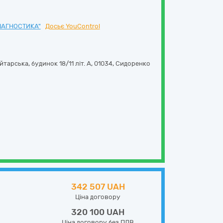
ДІАГНОСТИКА"
Досьє YouControl
тарська, будинок 18/11 літ. А
,
01034
,
Сидоренко
342 507 UAH
Ціна договору
320 100 UAH
Ціна договору без ПДВ