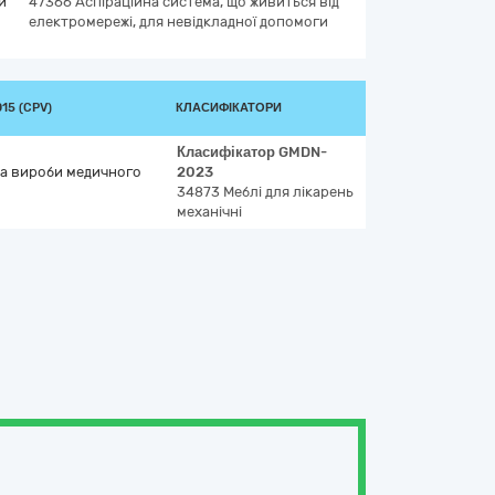
и
47366
Аспіраційна система, що живиться від
електромережі, для невідкладної допомоги
15 (CPV)
КЛАСИФІКАТОРИ
Класифікатор
GMDN-
та вироби медичного
2023
34873
Меблі для лікарень
механічні