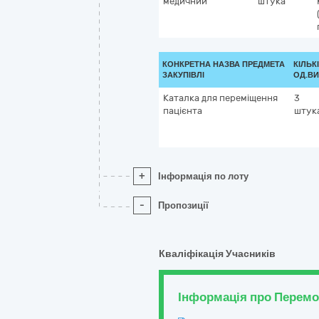
медичний
штука
КОНКРЕТНА НАЗВА ПРЕДМЕТА
КІЛЬК
ЗАКУПІВЛІ
ОД.ВИ
Каталка для переміщення
3
пацієнта
штук
+
Інформація по лоту
-
Пропозиції
Кваліфікація Учасників
Інформація про Перем