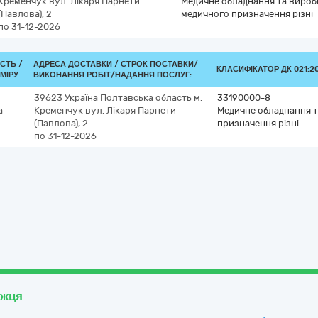
Кременчук
вул. Лікаря Парнети
Медичне обладнання та вироб
(Павлова), 2
медичного призначення різні
по 31-12-2026
ІСТЬ /
АДРЕСА ДОСТАВКИ /
СТРОК ПОСТАВКИ/
КЛАСИФІКАТОР ДК 021:20
МІРУ
ВИКОНАННЯ РОБІТ/НАДАННЯ ПОСЛУГ:
39623
Україна
Полтавська область
м.
33190000-8
а
Кременчук
вул. Лікаря Парнети
Медичне обладнання 
(Павлова), 2
призначення різні
по 31-12-2026
ожця