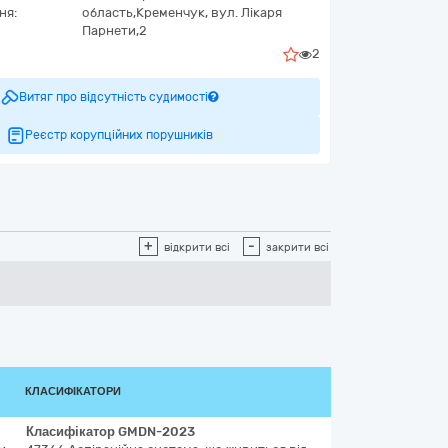
ня:
область,
Кременчук,
вул. Лікаря
Парнети,2
2
Витяг про відсутність судимості
Реєстр корупційних порушників
+
-
відкрити всі
закрити всі
КЛАСИФІКАТОРИ
Класифікатор
GMDN-2023