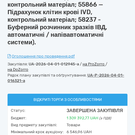
контрольний матеріал; 55866 —
Підрахунок клітин крові IVD,
контрольний матеріал; 58237 -
Буферний розчинник зразків ІВД,
автоматичні / напівавтоматичні
системи).
Оголошення про проведення.pdf
Закупівля:
UA-2026-04-01-012945-a
/
на ProZorro
/
на DoZorro
Рядок плану закупівлі та обґрунтування:
UA-P-2026-04-01-
016321-a
ВІДКРИТІ ТОРГИ З ОСОБЛИВОСТЯМИ
ЗАВЕРШЕНА ЗАКУПІВЛЯ
Статус:
Бюджет:
1 309 392,77
UAH
(з ПДВ)
Вид предмету закупівлі:
Товари
Мінімальний крок аукціону:
6 546,96 UAH