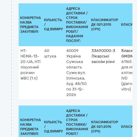
АДРЕСА
ДОСТАВКИ /
КОНКРЕТНА
СТРОК
КІЛЬКІСТЬ
КЛАСИФІКАТОР
НАЗВА
ПОСТАВКИ/
/
ДК 021:2015
КЛАСИФІ
ПРЕДМЕТА
ВИКОНАННЯ
ОД.ВИМІРУ
(CPV)
ЗАКУПІВЛІ
РОБІТ/
НАДАННЯ
ПОСЛУГ:
НТ-
60
40009
33690000-3
Класиф
НЕМА-13-
штука
Україна
Лікарські
GMDN-
20-UA, НТІ
Сумська
засоби різні
61165
Р
лізуючий
область
для ліз
розчин
Суми
вул.
клітин 
WBC (1 л)
Іллінська,
IVD
буд. 48/50
(діагнос
по 31-12-
vitro)
2026
АДРЕСА
ДОСТАВКИ /
КОНКРЕТНА
СТРОК
КІЛЬКІСТЬ
КЛАСИФІКАТОР
НАЗВА
ПОСТАВКИ/
/
ДК 021:2015
КЛАСИФІ
ПРЕДМЕТА
ВИКОНАННЯ
ОД.ВИМІРУ
(CPV)
ЗАКУПІВЛІ
РОБІТ/