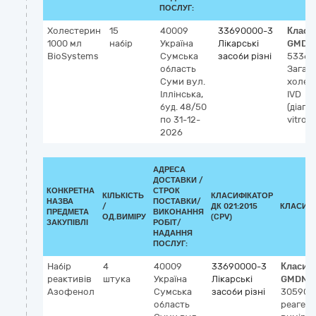
ПОСЛУГ:
Холестерин
15
40009
33690000-3
Класи
1000 мл
набір
Україна
Лікарські
GMDN
BioSystems
Сумська
засоби різні
53362
область
Загал
Суми
вул.
холес
Іллінська,
IVD
буд. 48/50
(діагн
по 31-12-
vitro),
2026
АДРЕСА
ДОСТАВКИ /
КОНКРЕТНА
СТРОК
КІЛЬКІСТЬ
КЛАСИФІКАТОР
НАЗВА
ПОСТАВКИ/
/
ДК 021:2015
КЛАСИФ
ПРЕДМЕТА
ВИКОНАННЯ
ОД.ВИМІРУ
(CPV)
ЗАКУПІВЛІ
РОБІТ/
НАДАННЯ
ПОСЛУГ:
Набір
4
40009
33690000-3
Класиф
реактивів
штука
Україна
Лікарські
GMDN-
Азофенол
Сумська
засоби різні
30590
Н
область
реагент