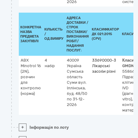
2026
систем
АДРЕСА
ДОСТАВКИ /
КОНКРЕТНА
СТРОК
КІЛЬКІСТЬ
КЛАСИФІКАТОР
НАЗВА
ПОСТАВКИ/
/
ДК 021:2015
КЛАСИФІ
ПРЕДМЕТА
ВИКОНАННЯ
ОД.ВИМІРУ
(CPV)
ЗАКУПІВЛІ
РОБІТ/
НАДАННЯ
ПОСЛУГ:
ABX
4
40009
33690000-3
Класиф
Minotrol 16
набір
Україна
Лікарські
GMDN-
(2N),
Сумська
засоби різні
55866
розчин
область
Підраху
для
Суми
вул.
клітин 
контролю
Іллінська,
IVD
(норма)
буд. 48/50
(діагнос
по 31-12-
vitro),
2026
контро
матеріа
+
Інформація по лоту