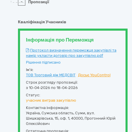
-
Пропозиції
Кваліфікація Учасників
Інформація про Переможця
Протокол визначення переможця закупівлі та
намір укласти договір про закупівлю.pdf
Рішення підписано
Ім'я:
ТОВ Торговий дім МЕДСВІТ
Досьє YouControl
Строк розгляду пропозиції:
з 10-04-2026 по 18-04-2026
Статус:
учасник виграв закупівлю
Контактна інформація:
Україна
,
Сумська область
,
Суми,
вул.
Шишкарівська, 15, оф. 1
,
40000
,
Прогонний Юрій
Олексійович
Остаточна пропозиція: