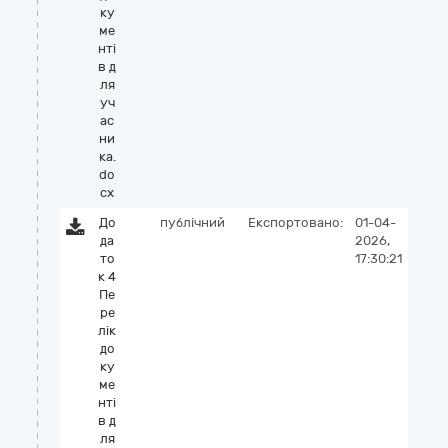
ку
ме
нті
в д
ля
уч
ас
ни
ка.
do
cx
До
публічний
Експортовано:
01-04-
да
2026,
то
17:30:21
к 4
Пе
ре
лік
до
ку
ме
нті
в д
ля