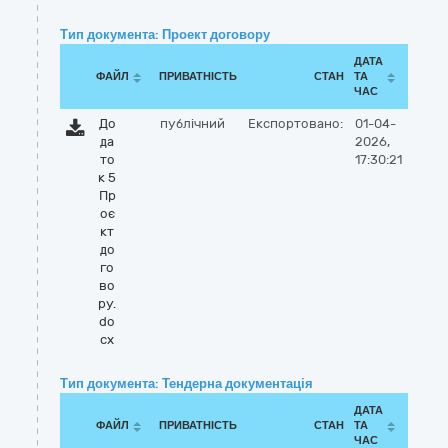
Тип документа: Проект договору
ДАТА
ФАЙЛ
ПРИВАТНІСТЬ
СТАН
ТА
ЧАС
До
публічний
Експортовано:
01-04-
да
2026,
то
17:30:21
к 5
Пр
оє
кт
до
го
во
ру.
do
cx
Тип документа: Тендерна документація
ДАТА
ФАЙЛ
ПРИВАТНІСТЬ
СТАН
ТА
ЧАС