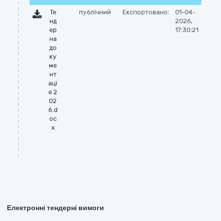
Те
публічний
Експортовано:
01-04-
нд
2026,
ер
17:30:21
на
до
ку
ме
нт
аці
я 2
02
6.d
oc
x
Електронні тендерні вимоги