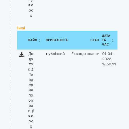
я.d
oc
x
Інші
ДАТА
ФАЙЛ
ПРИВАТНІСТЬ
СТАН
ТА
ЧАС
До
публічний
Експортовано:
01-04-
да
2026,
то
17:30:21
к 3
Те
нд
ер
на
пр
оп
оз
иці
я.d
oc
x