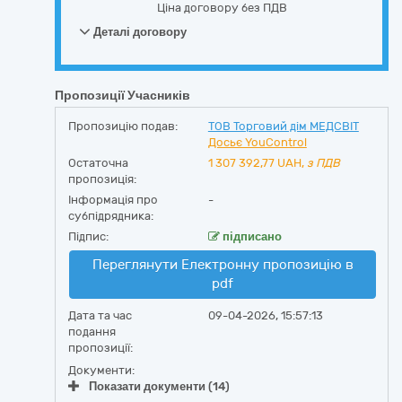
Ціна договору без ПДВ
Деталі договору
Пропозиції Учасників
Пропозицію подав:
ТОВ Торговий дім МЕДСВІТ
Досьє YouControl
Остаточна
1 307 392,77
UAH,
з ПДВ
пропозиція:
Інформація про
-
субпідрядника:
Підпис:
підписано
Переглянути Електронну пропозицію в
pdf
Дата та час
09-04-2026, 15:57:13
подання
пропозиції:
Документи:
Показати документи (14)