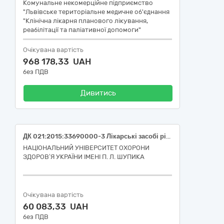
Комунальне некомерційне підприємство
"Львівське територіальне медичне об'єднання
"Клінічна лікарня планового лікування,
реабілітації та паліативної допомоги"
Очікувана вартість
968 178,33 UAH
без ПДВ
Дивитись
ДК 021:2015:33690000-3 Лікарські засобі різні (ДК 021:2015-33696500-0 Лабораторні реактиви Набір для виділення геномної ДНК з різних типів зразків Quiq DNA Miniprep plus 50 реакцій)
НАЦІОНАЛЬНИЙ УНІВЕРСИТЕТ ОХОРОНИ
ЗДОРОВ’Я УКРАЇНИ ІМЕНІ П. Л. ШУПИКА
Очікувана вартість
60 083,33 UAH
без ПДВ