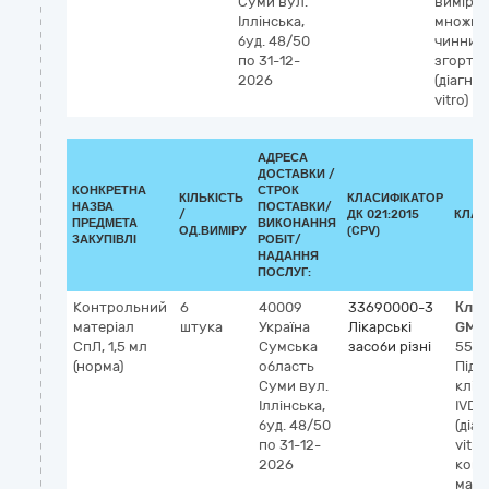
Суми
вул.
вимірю
Іллінська,
множин
буд. 48/50
чинникі
по 31-12-
згортан
2026
(діагнос
vitro)
АДРЕСА
ДОСТАВКИ /
КОНКРЕТНА
СТРОК
КІЛЬКІСТЬ
КЛАСИФІКАТОР
НАЗВА
ПОСТАВКИ/
/
ДК 021:2015
КЛАС
ПРЕДМЕТА
ВИКОНАННЯ
ОД.ВИМІРУ
(CPV)
ЗАКУПІВЛІ
РОБІТ/
НАДАННЯ
ПОСЛУГ:
Контрольний
6
40009
33690000-3
Клас
матеріал
штука
Україна
Лікарські
GMD
СпЛ, 1,5 мл
Сумська
засоби різні
558
(норма)
область
Підр
Суми
вул.
кліт
Іллінська,
IVD
буд. 48/50
(діаг
по 31-12-
vitro)
2026
конт
мате