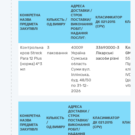
АДРЕСА
ДОСТАВКИ /
КОНКРЕТНА
СТРОК
КЛАСИФІКАТОР
НАЗВА
КІЛЬКІСТЬ /
ПОСТАВКИ/
ДК 021:2015
КЛАС
ПРЕДМЕТА
ОД.ВИМІРУ
ВИКОНАННЯ
(CPV)
ЗАКУПІВЛІ
РОБІТ/
НАДАННЯ
ПОСЛУГ:
Контрольна
3
40009
33690000-3
Клас
кров Streck
паковання
Україна
Лікарські
GMD
Para 12 Plus
Сумська
засоби різні
5585
(норма) 4*3
область
Підр
мл
Суми
вул.
кліт
Іллінська,
IVD
буд. 48/50
(діаг
по 31-12-
vitro
2026
АДРЕСА
ДОСТАВКИ /
КОНКРЕТНА
СТРОК
КІЛЬКІСТЬ
КЛАСИФІКАТОР
НАЗВА
ПОСТАВКИ/
/
ДК 021:2015
КЛАСИ
ПРЕДМЕТА
ВИКОНАННЯ
ОД.ВИМІРУ
(CPV)
ЗАКУПІВЛІ
РОБІТ/
НАДАННЯ