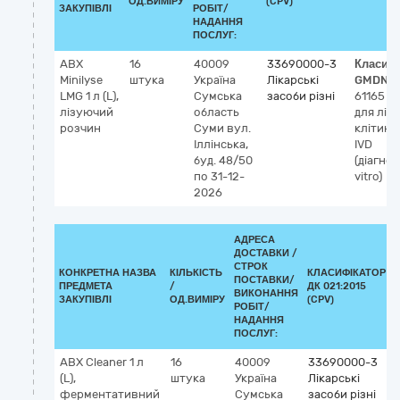
ОД.ВИМІРУ
(CPV)
ЗАКУПІВЛІ
РОБІТ/
НАДАННЯ
ПОСЛУГ:
ABX
16
40009
33690000-3
Класиф
Minilyse
штука
Україна
Лікарські
GMDN-
LMG 1 л (L),
Сумська
засоби різні
61165
Р
лізуючий
область
для ліз
розчин
Суми
вул.
клітин 
Іллінська,
IVD
буд. 48/50
(діагнос
по 31-12-
vitro)
2026
АДРЕСА
ДОСТАВКИ /
СТРОК
КОНКРЕТНА НАЗВА
КІЛЬКІСТЬ
КЛАСИФІКАТОР
ПОСТАВКИ/
ПРЕДМЕТА
/
ДК 021:2015
ВИКОНАННЯ
ЗАКУПІВЛІ
ОД.ВИМІРУ
(CPV)
РОБІТ/
НАДАННЯ
ПОСЛУГ:
ABX Cleaner 1 л
16
40009
33690000-3
(L),
штука
Україна
Лікарські
ферментативний
Сумська
засоби різні