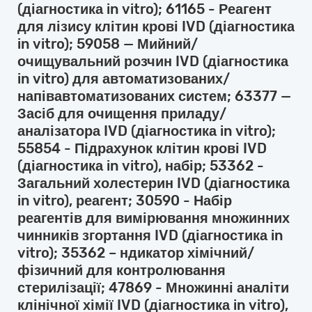
(діагностика in vitro); 61165 - Реагент
для лізису клітин крові IVD (діагностика
in vitro); 59058 — Мийний/
очищувальний розчин IVD (діагностика
in vitro) для автоматизованих/
напівавтоматизованих систем; 63377 —
Засіб для очищення приладу/
аналізатора IVD (діагностика in vitro);
55854 - Підрахунок клітин крові IVD
(діагностика in vitro), набір; 53362 -
Загальний холестерин IVD (діагностика
in vitro), реагент; 30590 - Набір
реагентів для вимірювання множинних
чинників згортання IVD (діагностика in
vitro); 35362 – ндикатор хімічний/
фізичний для контролювання
стерилізації; 47869 - Множинні аналіти
клінічної хімії IVD (діагностика in vitro),