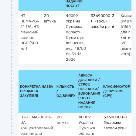
НАДАННЯ
ПОСЛУГ:
НТ-
30
40009
33690000-3
Класиф
НЕМА-13-
штука
Україна
Лікарські
GMDN-
21-UA, НТІ
Сумська
засоби різні
61165
Р
лізуючий
область
для ліз
розчин
Суми
вул.
клітин 
HGB (500
Іллінська,
IVD
мл)
буд. 48/50
(діагнос
по 31-12-
vitro)
2026
АДРЕСА
ДОСТАВКИ /
СТРОК
КОНКРЕТНА НАЗВА
КІЛЬКІСТЬ
КЛАСИФІКАТОР
ПОСТАВКИ/
ПРЕДМЕТА
/
ДК 021:2015
К
ВИКОНАННЯ
ЗАКУПІВЛІ
ОД.ВИМІРУ
(CPV)
РОБІТ/
НАДАННЯ
ПОСЛУГ:
НТ-НЕМА-00-51-
20
40009
33690000-3
К
UA
штука
Україна
Лікарські
2
концентрований
Сумська
засоби різні
5
розчин для
область
о