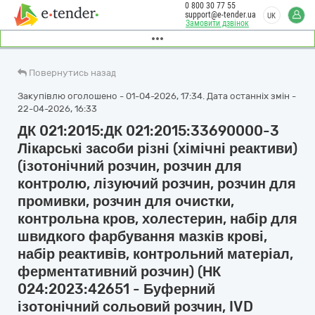
0 800 30 77 55
support@e-tender.ua
UK
Замовити дзвінок
Повернутись назад
Закупівлю оголошено - 01-04-2026, 17:34. Дата останніх змін -
22-04-2026, 16:33
ДК 021:2015:ДК 021:2015:33690000-3
Лікарські засоби різні (хімічні реактиви)
(ізотонічний розчин, розчин для
контролю, лізуючий розчин, розчин для
промивки, розчин для очистки,
контрольна кров, холестерин, набір для
швидкого фарбування мазків крові,
набір реактивів, контрольний матеріал,
ферментативний розчин) (НК
024:2023:42651 - Буферний
ізотонічний сольовий розчин, IVD