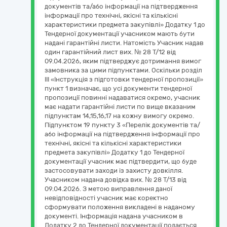
документів та/або інформації на підтвердження
інформації про технічні, якісні та кількісні
характеристики предмета закупівлі» Додатку 1 до
Тендерної документації учасником мають бути
надані гарантійні листи. Натомість Учасник надав
один гарантійний лист вих. № 28 Т/12 від
09.04.2026, яким підтверджує дотримання вимог
замовника за цими підпунктами. Оскільки розділ
ІІІ «Інструкція з підготовки тендерної пропозиції»
пункт 1 визначає, що усі документи тендерної
пропозиції повинні надаватися окремо, учасник
має надати гарантійні листи по вище вказаним
підпунктам 14,15,16,17 на кожну вимогу окремо.
Підпунктом 19 пункту 3 «Перелік документів та/
або інформації на підтвердження інформації про
технічні, якісні та кількісні характеристики
предмета закупівлі» Додатку 1 до Тендерної
документації учасник має підтвердити, що буде
застосовувати заходи із захисту довкілля.
Учасником надана довідка вих. № 28 Т/13 від
09.04.2026. З метою виправлення даної
невідповідності учасник має коректно
сформувати положення викладені в наданому
документі. Інформація надана учасником в
Додатку 2 до Тендерної документації подається