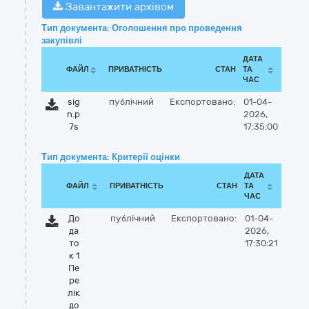
Завантажити архівом
Тип документа: Оголошення про проведення
закупівлі
ДАТА
ФАЙЛ
ПРИВАТНІСТЬ
СТАН
ТА
ЧАС
sig
публічний
Експортовано:
01-04-
n.p
2026,
7s
17:35:00
Тип документа: Критерії оцінки
ДАТА
ФАЙЛ
ПРИВАТНІСТЬ
СТАН
ТА
ЧАС
До
публічний
Експортовано:
01-04-
да
2026,
то
17:30:21
к 1
Пе
ре
лік
до