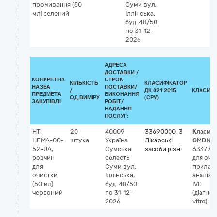
промивання (50
Суми
вул.
I
мл) зелений
Іллінська,
v
буд. 48/50
а
по 31-12-
н
2026
с
АДРЕСА
ДОСТАВКИ /
КОНКРЕТНА
СТРОК
КІЛЬКІСТЬ
КЛАСИФІКАТОР
НАЗВА
ПОСТАВКИ/
/
ДК 021:2015
КЛАСИФІ
ПРЕДМЕТА
ВИКОНАННЯ
ОД.ВИМІРУ
(CPV)
ЗАКУПІВЛІ
РОБІТ/
НАДАННЯ
ПОСЛУГ:
НТ-
20
40009
33690000-3
Класиф
НЕМА-00-
штука
Україна
Лікарські
GMDN-
52-UA,
Сумська
засоби різні
63377
З
розчин
область
для оч
для
Суми
вул.
прилад
очистки
Іллінська,
аналіза
(50 мл)
буд. 48/50
IVD
червоний
по 31-12-
(діагнос
2026
vitro)