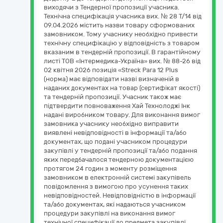
виходячи з Тендерної пропозиції учасника.
Технічна специфікація учасника вих. № 28 Т/14 від
09.04.2026 містить назви товару сформованих
замовником. Тому учаснику необхідно привести
технічну специфікацію у відповідність з товаром
вказаним в тендерній пропозиції. В гарантійному
листі ТОВ «Інтермедика-Україна» вих. № 88-26 від
02 квітня 2026 позиція «Streck Para 12 Plus
(норма) має відповідати назві визначеній в
наданих документах на товар (сертифікат якості)
та тендерній пропозиції. Учасник також має
підтвердити повноваження Хай Технолоджі Інк
надані виробником товару. Для виконання вимог
замовника учаснику необхідно виправити
виявлені невідповідності в інформації та/або
документах, що подані учасником процедури
закупівлі у тендерній пропозиції та/або подання
яких передбачалося тендерною документацією
протягом 24 годин з моменту розміщення
замовником в електронній системі закупівель
повідомлення з вимогою про усунення таких
невідповідностей. Невідповідністю в інформації
та/або документах, які надаються учасником
процедури закупівлі на виконання вимог
технічної специфікації до предмета закупівлі,