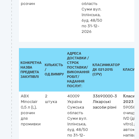
розчин
область
Суми
вул.
Іллінська,
буд. 48/50
v
по 31-12-
2026
АДРЕСА
ДОСТАВКИ /
КОНКРЕТНА
СТРОК
КІЛЬКІСТЬ
КЛАСИФІКАТОР
НАЗВА
ПОСТАВКИ/
/
ДК 021:2015
КЛАСИФІ
ПРЕДМЕТА
ВИКОНАННЯ
ОД.ВИМІРУ
(CPV)
ЗАКУПІВЛІ
РОБІТ/
НАДАННЯ
ПОСЛУГ:
ABX
2
40009
33690000-3
Класиф
Minoclair
штука
Україна
Лікарські
2023
0,5 л (L),
Сумська
засоби різні
59058
М
розчин
область
очищув
для
Суми
вул.
IVD (діа
промивки
Іллінська,
vitro) дл
буд. 48/50
автома
по 31-12-
напіва