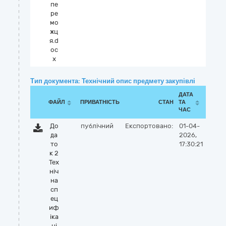
пе
ре
мо
жц
я.d
oc
x
Тип документа: Технічний опис предмету закупівлі
ДАТА
ФАЙЛ
ПРИВАТНІСТЬ
СТАН
ТА
ЧАС
До
публічний
Експортовано:
01-04-
да
2026,
то
17:30:21
к 2
Тех
ніч
на
сп
ец
иф
іка
ці