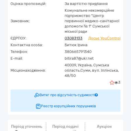
Оцінка пропозицій:
За вартістю придбання
Комунальне некомерційне
підприємство "Центр
Замовник:
первинної медико-санітарної
допомоги № 1" Сумської
міської ради
ЄДРПОУ:
03083133
Досьє YouControl
Контактна особа:
Битюк Ірина
Телефон:
380665791340
E-mail:
bitira87@ukr.net
40009,
Україна
,
Сумська
Місцезнаходження:
область,
Суми,
вул. Іллінська,
48/50
3
Витяг про відсутність судимості
Реєстр корупційних порушників
Період уточнень
Період подачі
Аукціон