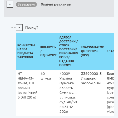
-
Хімічні реактиви
Завершено
-
Позиції
АДРЕСА
ДОСТАВКИ /
КОНКРЕТНА
СТРОК
КІЛЬКІСТЬ
КЛАСИФІКАТОР
НАЗВА
ПОСТАВКИ/
/
ДК 021:2015
КЛАСИ
ПРЕДМЕТА
ВИКОНАННЯ
ОД.ВИМІРУ
(CPV)
ЗАКУПІВЛІ
РОБІТ/
НАДАННЯ
ПОСЛУГ:
НТ-
60
40009
33690000-3
Класи
НЕМА-13-
штука
Україна
Лікарські
GMDN
12-UA, НТІ
Сумська
засоби різні
42651
розчин
область
Буфер
ізотонічний
Суми
вул.
ізотон
5 Diff (20 л)
Іллінська,
сольо
буд. 48/50
розчин
по 31-12-
(діагн
2026
vitro)