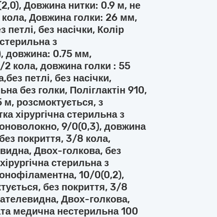
2,0), Довжина нитки: 0.9 м, не
 кола, Довжина голки: 26 мм,
 петлі, без насічки, Колір
 стерильна з
, довжина: 0.75 мм,
/2 кола, довжина голки : 55
без петлі, без насічки,
ьна без голки, Поліглактін 910,
5 м, розсмоктується, з
ка хірургічна стерильна з
Моноволокно, 9/0(0,3), довжина
 без покриття, 3/8 кола,
евидна, Двох-голкова, без
 хірургічна стерильна з
онофіламентна, 10/0(0,2),
ктується, без покриття, 3/8
пателевидна, Двох-голкова,
Вата медична нестерильна 100