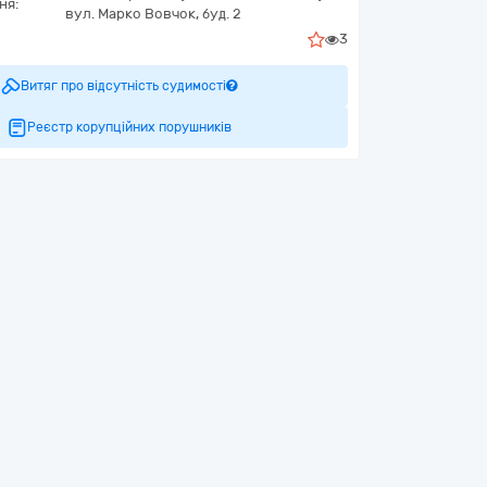
ня:
вул. Марко Вовчок, буд. 2
3
Витяг про відсутність судимості
Реєстр корупційних порушників