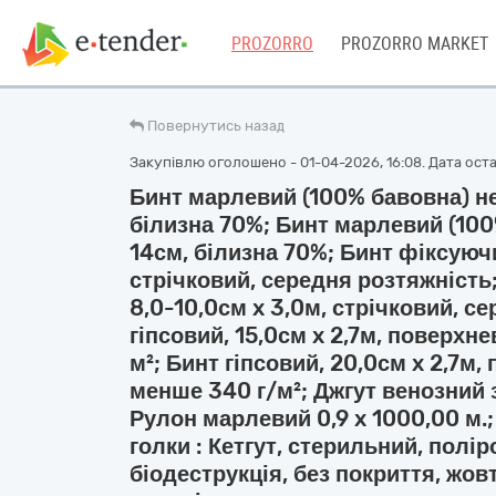
PROZORRO
PROZORRO MARKET
Повернутись назад
Закупівлю оголошено - 01-04-2026, 16:08. Дата остан
Бинт марлевий (100% бавовна) не
білизна 70%; Бинт марлевий (100
14см, білизна 70%; Бинт фіксуючи
стрічковий, середня розтяжність
8,0-10,0см x 3,0м, стрічковий, с
гіпсовий, 15,0см x 2,7м, поверхн
м²; Бинт гіпсовий, 20,0см x 2,7м,
менше 340 г/м²; Джгут венозний 
Рулон марлевий 0,9 x 1000,00 м.;
голки : Кетгут, стерильний, поліро
біодеструкція, без покриття, жов