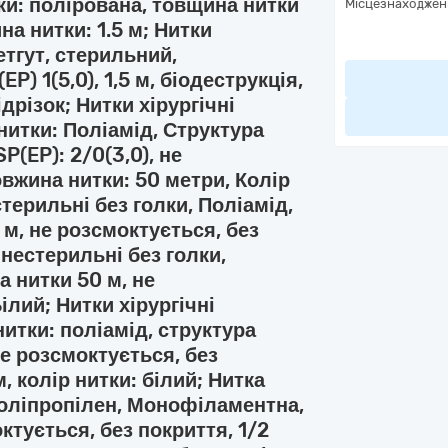
тки: полірована, товщина нитки
Місцезнаходжен
на нитки: 1.5 м; Нитки
Кетгут, стерильний,
) 1(5,0), 1,5 м, біодеструкція,
дрізок; Нитки хірургічні
нитки: Поліамід, Структура
P(EP): 2/0(3,0), не
овжина нитки: 50 метри, Колір
стерильні без голки, Поліамід,
 м, не розсмоктується, без
 нестерильні без голки,
а нитки 50 м, не
ілий; Нитки хірургічні
нитки: поліамід, структура
не розсмоктується, без
, колір нитки: білий; Нитка
Поліпропілен, Монофіламентна,
октується, без покриття, 1/2