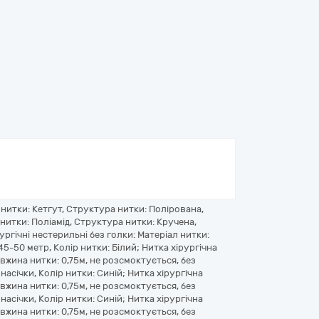
 нитки: Кетгут, Структура нитки: Полірована,
 нитки: Поліамід, Структура нитки: Кручена,
ургічні нестерильні без голки: Матеріал нитки:
45-50 метр, Колір нитки: Білий; Нитка хірургічна
вжина нитки: 0,75м, не розсмоктується, без
 насічки, Колір нитки: Синій; Нитка хірургічна
вжина нитки: 0,75м, не розсмоктується, без
 насічки, Колір нитки: Синій; Нитка хірургічна
вжина нитки: 0,75м, не розсмоктується, без