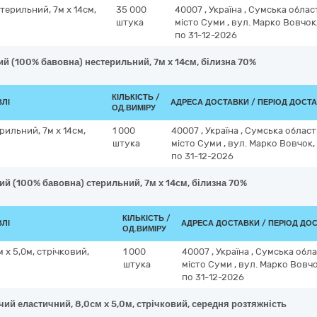
терильний, 7м х 14см,
35 000
40007
,
Україна
,
Сумська облас
штука
місто Суми
,
вул. Марко Вовчок,
по 31-12-2026
ий (100% бавовна) нестерильний, 7м х 14см, білизна 70%
КІЛЬКІСТЬ /
ВЛІ
АДРЕСА ДОСТАВКИ / ПЕРІОД ДОСТ
ОД.ВИМІРУ
рильний, 7м х 14см,
1 000
40007
,
Україна
,
Сумська облас
штука
місто Суми
,
вул. Марко Вовчок,
по 31-12-2026
ий (100% бавовна) стерильний, 7м х 14см, білизна 70%
КІЛЬКІСТЬ /
ВЛІ
АДРЕСА ДОСТАВКИ / ПЕРІОД ДО
ОД.ВИМІРУ
x 5,0м, стрічковий,
1 000
40007
,
Україна
,
Сумська обл
штука
місто Суми
,
вул. Марко Вовчо
по 31-12-2026
ий еластичний, 8,0см x 5,0м, стрічковий, середня розтяжність