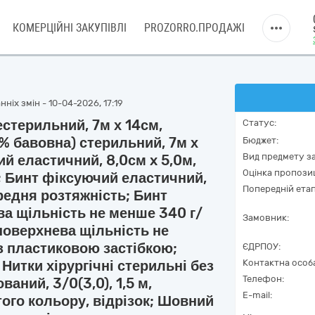
КОМЕРЦІЙНІ ЗАКУПІВЛІ
PROZORRO.ПРОДАЖІ
ніх змін - 10-04-2026, 17:19
стерильний, 7м х 14см,
Статус:
% бавовна) стерильний, 7м х
Бюджет:
Вид предмету за
й еластичний, 8,0см x 5,0м,
Оцінка пропозиц
; Бинт фіксуючий еластичний,
Попередній етап
ередня розтяжність; Бинт
ева щільність не менше 340 г/
Замовник:
 поверхнева щільність не
з пластиковою застібкою;
ЄДРПОУ:
 Нитки хірургічні стерильні без
Контактна особ
Телефон:
ваний, 3/0(3,0), 1,5 м,
E-mail:
того кольору, відрізок; Шовний