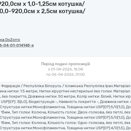
920,0см x 1,0-1,25см котушка/
0,0-920,0см x 2,5см котушка/
на DoZorro
6-04-01-014148-a
Період подачі пропозицій
з 01-04-2026, 16:08
по 06-04-2026, 01:00
едерація / Республіка Білорусь / Ісламська Республіка Іран.Матеріал
ина нитки: 1.5 метри; Нитки хірургічні нестерильні без голки: Матеріал
 без покриття, Довжина нитки: 50 метри, Колір нитки: Білий; Нитки хір
SP(EP): 3(6,0), Біодеструкція -, Наявність покриття -, Довжина нитки: 
 Структура нитки:Монофіламентна, Товщина нитки USP(EP):5/0(1,0), До
15мм, Тип голки: Колюча, Кількість голок: Двох-голкова, без петлі, без
 Структура нитки:Монофіламентна, Товщина нитки USP(EP):5/0(1,0), До
15мм, Тип голки: Колюча, Кількість голок: Одно-голкова, без петлі, без
 Структура нитки:Монофіламентна, Товщина нитки USP(EP):4/0(1,5), До