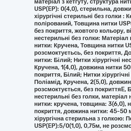
матеріал з кетгуту, структура ни
USP(EP): 0(4,0), стерильна, довжи
хірургічні стерильні без голки : 
полірований, Товщина нитки USP(EP
без покриття, жовтого кольору, ві
нестерильні без голки: Матеріал 
нитки: Кручена, Товщина нитки US
розсмоктуєтьсь, без покриття, Д
нитки: Білий; Нитки хірургічні не
Кручена, 1(4,0), довжина нитки 50
покриття, Білий; Нитки хірургічні
Поліамід, Кручена, 2(5,0), довжин
розсмоктується, без покриттяE, Б
нестерильні без голки, матеріал 
нитки: кручена, товщина: 3(6,0), 
покриття, довжина нитки: 45-50 м
хірургічна стерильна з голкою: 
USP(EP):5/0(1,0), 0,75м, не розсм