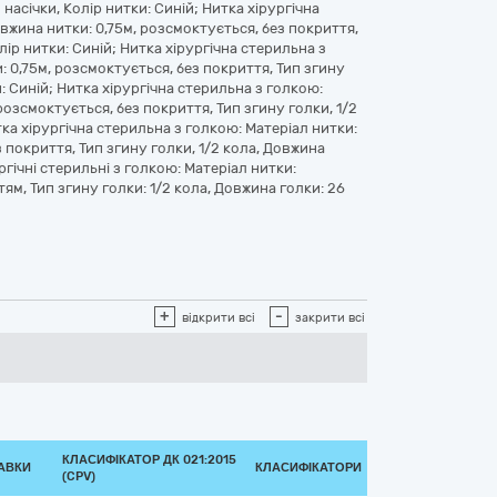
 насічки, Колір нитки: Синій; Нитка хірургічна
вжина нитки: 0,75м, розсмоктується, без покриття,
олір нитки: Синій; Нитка хірургічна стерильна з
 0,75м, розсмоктується, без покриття, Тип згину
и: Синій; Нитка хірургічна стерильна з голкою:
озсмоктується, без покриття, Тип згину голки, 1/2
итка хірургічна стерильна з голкою: Матеріал нитки:
 покриття, Тип згину голки, 1/2 кола, Довжина
ргічні стерильні з голкою: Матеріал нитки:
ям, Тип згину голки: 1/2 кола, Довжина голки: 26
+
-
відкрити всі
закрити всі
КЛАСИФІКАТОР ДК 021:2015
ТАВКИ
КЛАСИФІКАТОРИ
(CPV)