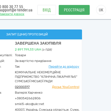
0 800 30 77 55
support@e-tender.ua
ВХІД
РЕЄСТРАЦІЯ
UK
Замовити дзвінок
ЗАПИТ (ЦІНИ) ПРОПОЗИЦІЙ
ЗАВЕРШЕНА ЗАКУПІВЛЯ
2 891 799,33
UAH
(з ПДВ)
купівлі:
Товари
ій:
За вартістю придбання
:
Так
Перейти до відбору
КОМУНАЛЬНЕ НЕКОМЕРЦІЙНЕ
ПІДПРИЄМСТВО "КЛІНІЧНА ЛІКАРНЯ №5"
СУМСЬКОЇ МІСЬКОЇ РАДИ
02000317
Досьє YouControl
а:
Валерія Харченко
+380542662806
smkl5-eko@ukr.net
40007,
Україна
,
Сумська область,
м. Суми,