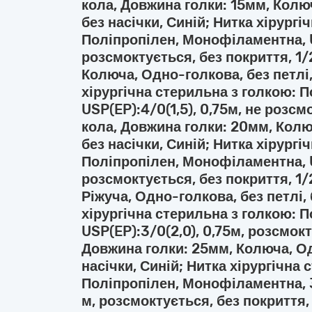
кола, Довжина голки: 15мм, Колюч
без насічки, Синій; Нитка хірургі
Поліпропілен, Монофіламентна, US
розсмоктується, без покриття, 1/
Колюча, Одно-голкова, без петлі,
хірургічна стерильна з голкою: 
USP(EP):4/0(1,5), 0,75м, не розсм
кола, Довжина голки: 20мм, Колю
без насічки, Синій; Нитка хірургі
Поліпропілен, Монофіламентна, US
розсмоктується, без покриття, 1/
Ріжуча, Одно-голкова, без петлі, 
хірургічна стерильна з голкою: 
USP(EP):3/0(2,0), 0,75м, розсмокт
Довжина голки: 25мм, Колюча, Од
насічки, Синій; Нитка хірургічна 
Поліпропілен, Монофіламентна, 3/
м, розсмоктується, без покриття, 