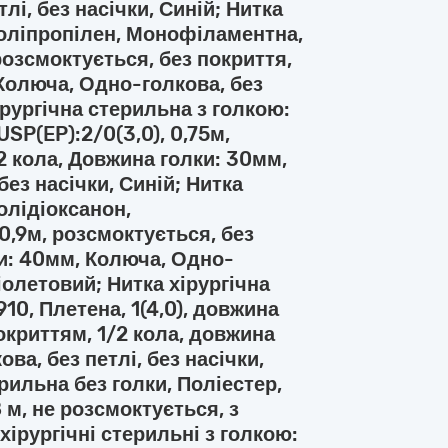
лі, без насічки, Синій; Нитка
Поліпропілен, Монофіламентна,
 розсмоктується, без покриття,
 Колюча, Одно-голкова, без
хірургічна стерильна з голкою:
SP(EP):2/0(3,0), 0,75м,
2 кола, Довжина голки: 30мм,
без насічки, Синій; Нитка
олідіоксанон,
0,9м, розсмоктується, без
ки: 40мм, Колюча, Одно-
Фіолетовий; Нитка хірургічна
10, Плетена, 1(4,0), довжина
покриттям, 1/2 кола, довжина
ва, без петлі, без насічки,
рильна без голки, Поліестер,
8 м, не розсмоктується, з
хірургічні стерильні з голкою: