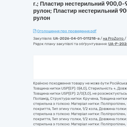
г.; Пластир нестерильний 900,0-
рулон; Пластир нестерильний 90
рулон
Оголошення про проведення.pdf
Закупівля:
UA-2026-04-01-011218-a
/
на ProZorro
/
Рядок плану закупівлі та обґрунтування:
UA-P-202
Країною походження товару не може бути Російська Ф
Товщина нитки USP(EP): 0(4,0), Стерильність +, Довж
Товщина нитки USP(EP): 2/0(3,0), не розсмоктуєтьсь,
Поліамід, Структура нитки: Кручена, Товщина нитки U
стерильна з голкою: Матеріал нитки: Поліпропілен,
покриття, Тип згину голки, 1/2 кола, Довжина голки: 
стерильна з голкою: Матеріал нитки: Поліпропілен,
покриття, Тип згину голки, 1/2 кола, Довжина голки: 
стерильна з голкою: Матеріал нитки: Поліпропілен,