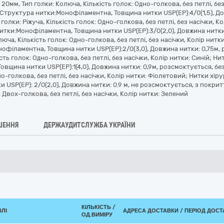
20мм, Тип голки: Колюча, Кількість голок: Одно-голкова, без петлі, без
 Структура нитки:Монофіламентна, Товщина нитки USP(EP):4/0(1,5), До
голки: Ріжуча, Кількість голок: Одно-голкова, без петлі, без насічки, К
итки:Монофіламентна, Товщина нитки USP(EP):3/0(2,0), Довжина нитки:
люча, Кількість голок: Одно-голкова, без петлі, без насічки, Колір нитк
офіламентна, Товщина нитки USP(EP):2/0(3,0), Довжина нитки: 0,75м, р
сть голок: Одно-голкова, без петлі, без насічки, Колір нитки: Синій; Н
щина нитки USP(EP):1(4,0), Довжина нитки: 0,9м, розсмоктується, без
но-голкова, без петлі, без насічки, Колір нитки: Фіолетовий; Нитки хіру
USP(EP): 2/0(2,0), Довжина нитки: 0.9 м, не розсмоктується, з покритт
: Двох-голкова, без петлі, без насічки, Колір нитки: Зелений
ШЕННЯ
ДЕРЖАУДИТСЛУЖБА УКРАЇНИ
КІЛЬКІСТЬ /
ВЛІ
АДРЕСА ДОСТАВКИ / ПЕРІОД ДОС
ОД.ВИМІРУ