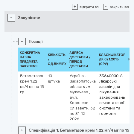
+
-
відкрити всі
закрити всі
-
Закупівля:
-
Позиції
КОНКРЕТНА
АДРЕСА
КІЛЬКІСТЬ
КЛАСИФІКАТОР
НАЗВА
ДОСТАВКИ /
/
ДК 021:2015
КЛ
ПРЕДМЕТА
ПЕРІОД
ОД.ВИМІРУ
(CPV)
ЗАКУПІВЛІ
ДОСТАВКИ
Бетаметазон
10
Україна
,
33640000-8
крем 1.22
штука
Закарпатська
Лікарські
мг/4 мг по 15
область
,
м.
засоби для
гр
Мукачево
,
лікування
вул.
захворювань
Королеви
сечостатевої
Єлізавети, 32
системи та
по 31-12-
гормони
2026
+
Специфікація 1: Бетаметазон крем 1.22 мг/4 мг по 15 гр