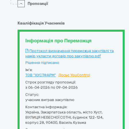
-
Пропозиції
Кваліфікація Учасників
Інформація про Переможця
Протокол визначення переможця закупівлі та
намір укласти договір про закупівлю.pdf
Рішення підписано
Ім'я:
ТОВ "ХУСТФАРМ"
Досьє YouControl
Строк розгляду пропозиції:
з 06-04-2026 по 09-04-2026
Статус:
учасник виграв закупівлю
Контактна інформація:
Україна
,
Закарпатська область
,
місто Хуст,
ВУЛИЦЯ НЕБЕСНОЇ СОТНІ, будинок 122-124,
корпус 28
,
90400
,
Василь Кузьма