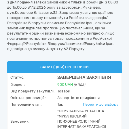
з дня подання заявки Замовником тільки в робочі дні з 08.00
до 16.00 до 31.12.2026 року за адресою:м. Мукачево,
вул.Королеви Єлізавети,32. Звертаємо увагу, що країною
походження товару не може бути Російська Федерація/
Республіка Білорусь/Ісламська Республіка Іран, оскільки
замовник відхилає пропозицію постачальника, що за
результатми оцінки визначена економічно вигідною, якщо
постачальник пропонує товар походженням з Російської
Федерації/Республіки Білорусь/ІсламськоїРеспубліки Іран,
відповідно до абзацу 4 пункту 62 Порядку.
ЗАПИТ (ЦІНИ) ПРОПОЗИЦІЙ
ЗАВЕРШЕНА ЗАКУПІВЛЯ
Статус:
Бюджет:
900
UAH
(з ПДВ)
Вид предмету закупівлі:
Товари
Оцінка пропозицій:
За вартістю придбання
Попередній етап:
Так
Перейти до відбору
"КОМУНАЛЬНА УСТАНОВА
"МУКАЧІВСЬКИЙ
Замовник:
ПСИХОНЕВРОЛОГІЧНИЙ
ІНТЕРНАТ" ЗАКАРПАТСЬКОЇ