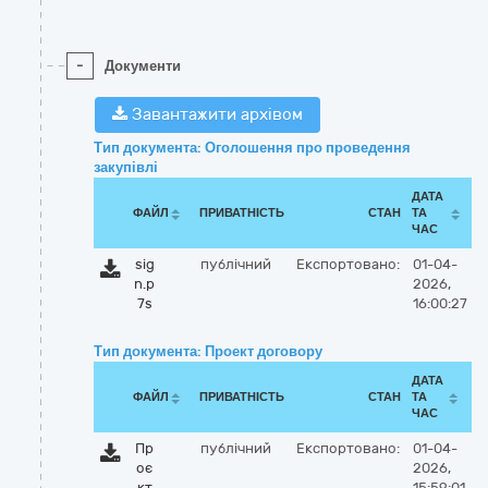
-
Документи
Завантажити архівом
Тип документа: Оголошення про проведення
закупівлі
ДАТА
ФАЙЛ
ПРИВАТНІСТЬ
СТАН
ТА
ЧАС
sig
публічний
Експортовано:
01-04-
n.p
2026,
7s
16:00:27
Тип документа: Проект договору
ДАТА
ФАЙЛ
ПРИВАТНІСТЬ
СТАН
ТА
ЧАС
Пр
публічний
Експортовано:
01-04-
оє
2026,
кт
15:59:01