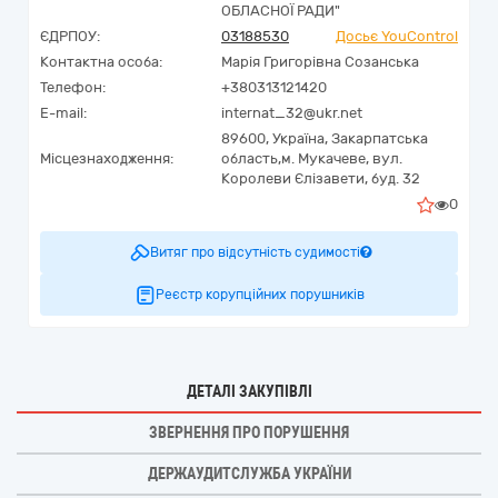
ОБЛАСНОЇ РАДИ"
ЄДРПОУ:
03188530
Досьє YouControl
Контактна особа:
Марія Григорівна Созанська
Телефон:
+380313121420
E-mail:
internat_32@ukr.net
89600,
Україна
,
Закарпатська
Місцезнаходження:
область,
м. Мукачеве,
вул.
Королеви Єлізавети, буд. 32
0
Витяг про відсутність судимості
Реєстр корупційних порушників
ДЕТАЛІ ЗАКУПІВЛІ
ЗВЕРНЕННЯ ПРО ПОРУШЕННЯ
ДЕРЖАУДИТСЛУЖБА УКРАЇНИ