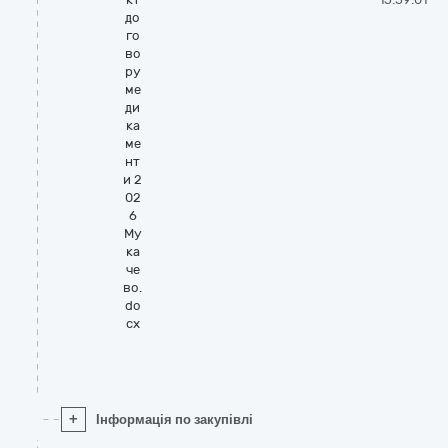
до
го
во
ру
ме
ди
ка
ме
нт
и 2
02
6
Му
ка
че
во.
do
cx
+
Інформація по закупівлі