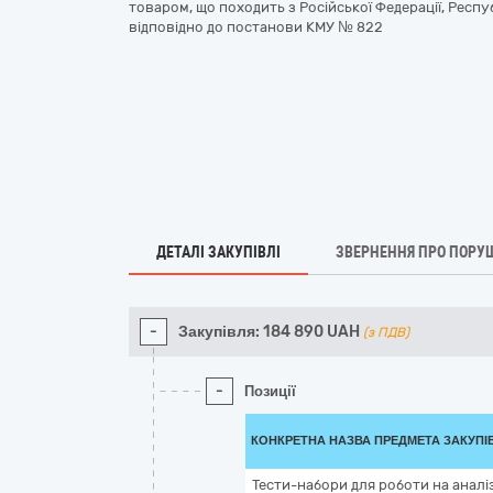
товаром, що походить з Російської Федерації, Респуб
відповідно до постанови КМУ № 822
ДЕТАЛІ ЗАКУПІВЛІ
ЗВЕРНЕННЯ ПРО ПОРУ
-
Закупівля:
184 890
UAH
(з ПДВ)
-
Позиції
КОНКРЕТНА НАЗВА ПРЕДМЕТА ЗАКУПІ
Тести-набори для роботи на аналіз