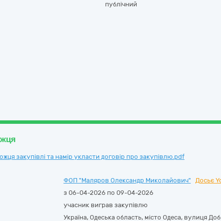
публічний
ожця
ця закупівлі та намір укласти договір про закупівлю.pdf
ФОП "Маляров Олександр Миколайович"
Досьє Y
з 06-04-2026 по 09-04-2026
учасник виграв закупівлю
Україна
,
Одеська область
,
місто Одеса,
вулиця Доб