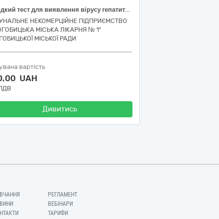
Швидкий тест для виявлення вірусу гепатиту В
УНАЛЬНЕ НЕКОМЕРЦІЙНЕ ПІДПРИЄМСТВО
ОГОБИЦЬКА МІСЬКА ЛІКАРНЯ № 1"
ГОБИЦЬКОЇ МІСЬКОЇ РАДИ
увана вартість
0,00 UAH
 ПДВ
Дивитись
ВЧАННЯ
РЕГЛАМЕНТ
ВИНИ
ВЕБІНАРИ
НТАКТИ
ТАРИФИ