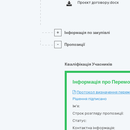
Проєкт договору.docx
+
Інформація по закупівлі
-
Пропозиції
Кваліфікація Учасників
Інформація про Перем
Протокол визначення перемож
Рішення підписано
Ім'я:
Строк розгляду пропозиції:
Статус:
Контактна інформація: