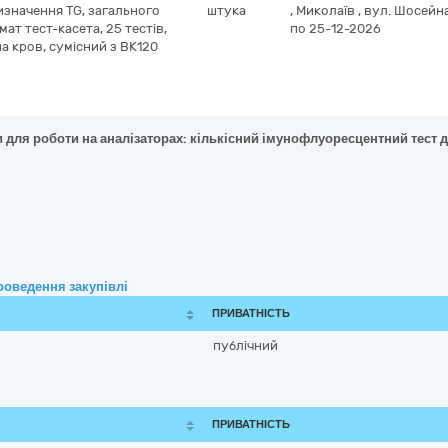
значення TG, загального
штука
,
Миколаїв
,
вул. Шосейна
ат тест-касета, 25 тестів,
по 25-12-2026
а кров, сумісний з BK120
 для роботи на аналізаторах: кількісний імунофлуоресцентний тест дл
роведення закупівлі
ПРИВАТНІСТЬ
публічний
ПРИВАТНІСТЬ