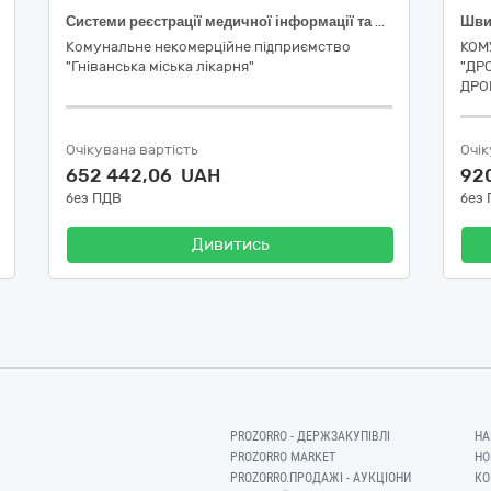
Системи реєстрації медичної інформації та дослідне обладнання
Комунальне некомерційне підприємство
КОМ
"Гніванська міська лікарня"
"ДР
ДРО
Очікувана вартість
Очік
652 442,06 UAH
92
без ПДВ
без
Дивитись
PROZORRO - ДЕРЖЗАКУПІВЛІ
НА
PROZORRO MARKET
НО
PROZORRO.ПРОДАЖІ - АУКЦІОНИ
КО