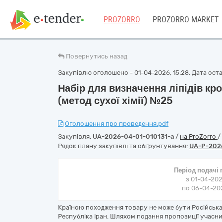
PROZORRO
PROZORRO MARKET
Повернутись назад
Закупівлю оголошено - 01-04-2026, 15:28. Дата остан
Набір для визначення ліпідів к
(метод сухої хімії) №25
Оголошення про проведення.pdf
Закупівля:
UA-2026-04-01-010131-a
/
на ProZorro
/
Рядок плану закупівлі та обґрунтування:
UA-P-202
Період подачі
з 01-04-202
по 06-04-202
Країною походження товару не може бути Російська 
Республіка Іран. Шляхом подання пропозиції учасн