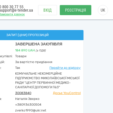
0 800 30 77 55
support@e-tender.ua
ВХІД
РЕЄСТРАЦІЯ
UK
Замовити дзвінок
ЗАПИТ (ЦІНИ) ПРОПОЗИЦІЙ
ЗАВЕРШЕНА ЗАКУПІВЛЯ
184 890
UAH
(з ПДВ)
купівлі:
Товари
ій:
За вартістю придбання
:
Так
Перейти до відбору
КОМУНАЛЬНЕ НЕКОМЕРЦІЙНЕ
ПІДПРИЄМСТВО МИКОЛАЇВСЬКОЇ МІСЬКОЇ
РАДИ "ЦЕНТР ПЕРВИННОЇ МЕДИКО-
САНІТАРНОЇ ДОПОМОГИ №3"
30083840
Досьє YouControl
а:
Наталія Звєрко
+380936300504
zverko1990@ukr.net