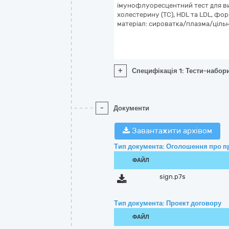
імунофлуоресцентний тест для ви
холестерину (TC), HDL та LDL, форм
матеріал: сироватка/плазма/цільн
+
Специфікація 1: Тести-набори
-
Документи
Завантажити архівом
Тип документа: Оголошення про п
ФАЙЛ
sign.p7s
Тип документа: Проект договору
ФАЙЛ