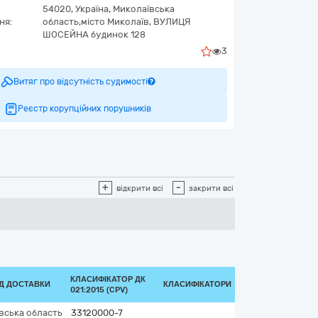
54020,
Україна
,
Миколаївська
ня:
область,
місто Миколаїв,
ВУЛИЦЯ
ШОСЕЙНА будинок 128
3
Витяг про відсутність судимості
Реєстр корупційних порушників
+
-
відкрити всі
закрити всі
КЛАСИФІКАТОР ДК
ОД ДОСТАВКИ
КЛАСИФІКАТОРИ
021:2015 (CPV)
вська область
33120000-7