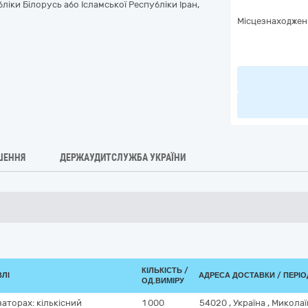
ліки Білорусь або Ісламської Республіки Іран,
Місцезнаходжен
ШЕННЯ
ДЕРЖАУДИТСЛУЖБА УКРАЇНИ
КІЛЬКІСТЬ /
ВЛІ
АДРЕСА ДОСТАВКИ / ПЕРІ
ОД.ВИМІРУ
аторах: кількісний
1 000
54020
,
Україна
,
Миколаї