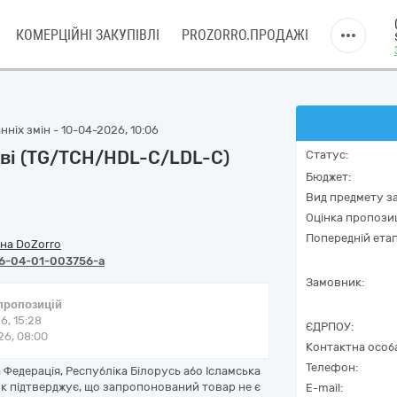
КОМЕРЦІЙНІ ЗАКУПІВЛІ
PROZORRO.ПРОДАЖІ
ніх змін - 10-04-2026, 10:06
рові (TG/TCH/HDL-C/LDL-C)
Статус:
Бюджет:
Вид предмету за
Оцінка пропозиц
Попередній етап
на DoZorro
6-04-01-003756-a
Замовник:
 пропозицій
6, 15:28
ЄДРПОУ:
6, 08:00
Контактна особ
Телефон:
Федерація, Республіка Білорусь або Ісламська
ик підтверджує, що запропонований товар не є
E-mail: