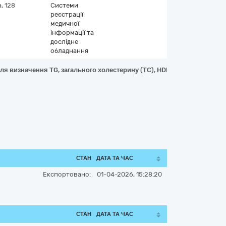
, 128
Системи
реєстрації
медичної
інформації та
дослідне
обладнання
я визначення TG, загального холестерину (TC), HDL та LDL, формат те
СТАН
ДАТА ТА ЧАС
Експортовано:
01-04-2026, 15:28:20
СТАН
ДАТА ТА ЧАС