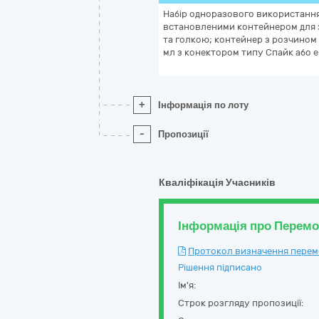
Набір одноразового використання 
встановленими контейнером для 
та голкою; контейнер з розчино
мл з конектором типу Спайк або е
+
Інформація по лоту
-
Пропозиції
Кваліфікація Учасників
Інформація про Перем
Протокол визначення перемож
Рішення підписано
Ім'я:
Строк розгляду пропозиції: