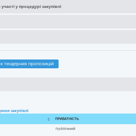
 участі у процедурі закупівлі
х тендерних пропозицій
ення закупівлі
ПРИВАТНІСТЬ
публічний