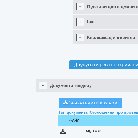
+
Підстави для відмови в
+
Інші
+
Кваліфікаційні критерії
Друкувати реєстр отримани
-
Документи тендеру
Завантажити архівом
Тип документа: Оголошення про провед
ФАЙЛ
sign.p7s