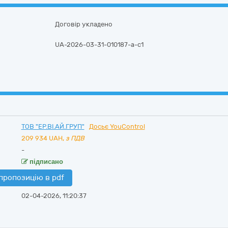
Договір укладено
UA-2026-03-31-010187-a-c1
ТОВ "ЕР.ВІ.АЙ.ГРУП"
Досьє YouControl
209 934
UAH,
з ПДВ
-
підписано
пропозицію в pdf
02-04-2026, 11:20:37