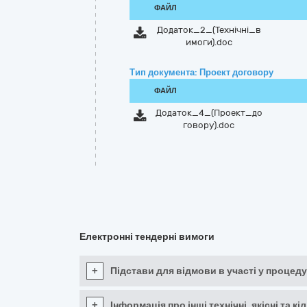
ФАЙЛ
Додаток_2_(Технiчнi_в
имоги).doc
Тип документа: Проект договору
ФАЙЛ
Додаток_4_(Проект_до
говору).doc
Електронні тендерні вимоги
+
Підстави для відмови в участі у процеду
+
Інформація про інші технічні, якісні та 