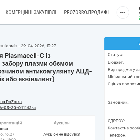
КОМЕРЦІЙНІ ЗАКУПІВЛІ
PROZORRO.ПРОДАЖІ
ніх змін - 29-04-2026, 13:27
 Plasmacell-C із
Статус:
 забору плазми обємом
Бюджет:
Вид предмету за
розчином антикоагулянту АЦД-
Мінімальний кро
к або еквівалент)
Оцінка пропозиц
/
на DoZorro
Замовник:
6-03-20-011142-a
ЄДРПОУ:
 пропозицій
Аукціон
Контактна особ
ився
6, 16:27
Аукціон не відбувся
Телефон:
6, 11:00