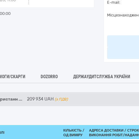
E-mail:
00:00
Місцезнаходжен
МОГИ/СКАРГИ
DOZORRO
ДЕРЖАУДИТСЛУЖБА УКРАЇНИ
ористанн
...
209 934
UAH
(з ПДВ)
КІЛЬКІСТЬ /
АДРЕСА ДОСТАВКИ /
СТРОК
ВЛІ
ОД.ВИМІРУ
ВИКОНАННЯ РОБІТ/НАДАНН