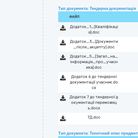
Тип документа: Тендерна документація
ФАЙЛ
Додаток_1_(Квалiфiкацi
я).doc
Додаток_3_(Документи
_пiсля_акцепту).doc
Додаток_5_(Загал_на_
iнформацiя_про_учасн
ика).doc
Додаток 6 до тендерної
документації учасник.do
cx
Додаток 7 до тендерної д
окументації переможец
ь.docx
ТД.doc
Тип документа: Технічний опис предмету