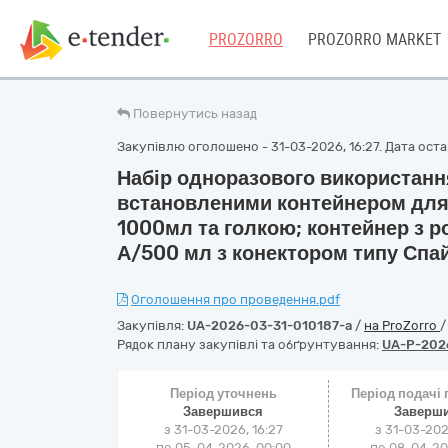
PROZORRO
PROZORRO MARKET
Повернутись назад
Закупівлю оголошено - 31-03-2026, 16:27. Дата остан
Набір одноразового використання
встановленими контейнером для
1000мл та голкою; контейнер з 
А/500 мл з конектором типу Спай
Оголошення про проведення.pdf
Закупівля:
UA-2026-03-31-010187-a
/
на ProZorro
Рядок плану закупівлі та обґрунтування:
UA-P-202
Період уточнень
Період подачі
Завершився
Заверш
з 31-03-2026, 16:27
з 31-03-202
по 05-04-2026, 00:00
по 08-04-202