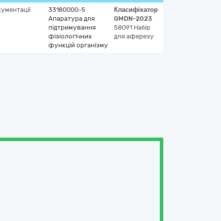
кументації
33180000-5
Класифікатор
Апаратура для
GMDN-2023
підтримування
58091
Набір
фізіологічних
для аферезу
функцій організму