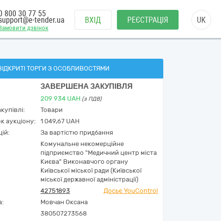
0 800 30 77 55
support@e-tender.ua
ВХІД
РЕЄСТРАЦІЯ
UK
Замовити дзвінок
ВІДКРИТІ ТОРГИ З ОСОБЛИВОСТЯМИ
ЗАВЕРШЕНА ЗАКУПІВЛЯ
209 934
UAH
(з ПДВ)
купівлі:
Товари
к аукціону:
1 049,67 UAH
ій:
За вартістю придбання
Комунальне некомерційне
підприємство "Медичний центр міста
Києва" Виконавчого органу
Київської міської ради (Київської
міської державної адміністрації)
42751893
Досьє YouControl
а:
Мовчан Оксана
380507273568