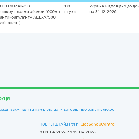
Plasmacell-C із
100
Україна
Відповідно до до
забору плазми обємом 1000мл
штука
по 31-12-2026
м антикоагулянту АЦД-А/500
квівалент)
ожця
ця закупівлі та намір укласти договір про закупівлю.pdf
ТОВ "ЕР.ВІ.АЙ.ГРУП"
Досьє YouControl
з 08-04-2026 по 16-04-2026