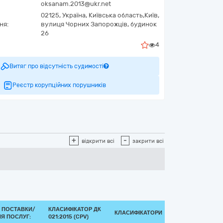
oksanam.2013@ukr.net
02125,
Україна
,
Київська область,
Київ,
ня:
вулиця Чорних Запорожців, будинок
26
4
Витяг про відсутність судимості
Реєстр корупційних порушників
+
-
відкрити всі
закрити всі
 ПОСТАВКИ/
КЛАСИФІКАТОР ДК
КЛАСИФІКАТОРИ
Я ПОСЛУГ:
021:2015 (CPV)