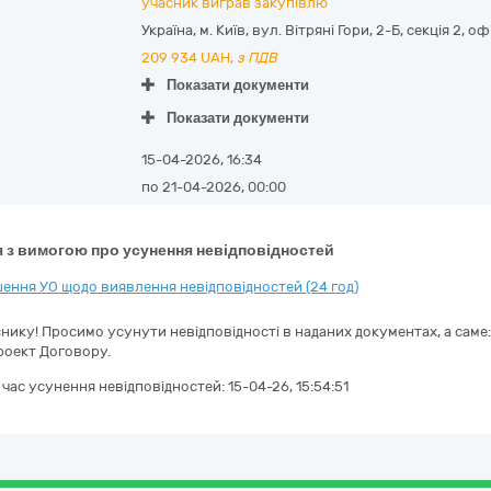
учасник виграв закупівлю
Україна
,
м. Київ
,
вул. Вітряні Гори, 2-Б, секція 2, офі
209 934
UAH,
з ПДВ
Показати документи
Показати документи
15-04-2026, 16:34
по 21-04-2026, 00:00
 з вимогою про усунення невідповідностей
ення УО щодо виявлення невідповідностей (24 год)
ику! Просимо усунути невідповідності в наданих документах, а саме:з
роект Договору.
а час усунення невідповідностей:
15-04-26, 15:54:51