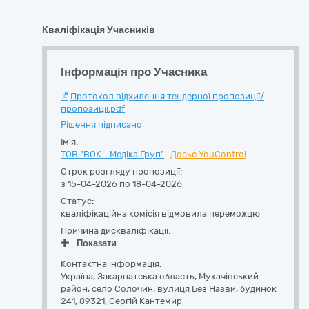
Кваліфікація Учасників
Інформація про Учасника
Протокол відхилення тендерної пропозиції/
пропозиції.pdf
Рішення підписано
Ім'я:
ТОВ "ВОК - Медіка Груп"
Досьє YouControl
Строк розгляду пропозиції:
з 15-04-2026 по 18-04-2026
Статус:
кваліфікаційна комісія відмовила переможцю
Причина дискваліфікації:
Показати
Контактна інформація:
Україна
,
Закарпатська область
,
Мукачівський
район, село Солочин,
вулиця Без Назви, будинок
241
,
89321
,
Сергій Кантемир