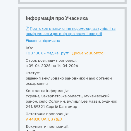
Інформація про Учасника
Протокол визначення переможця закупівлі та
намір укласти договір про закупівлю.pdf
Рішення підписано
Ім'я:
ТОВ "ВОК - Медіка Груп"
Досьє YouControl
Строк розгляду пропозиції:
з 09-04-2026 по 14-04-2026
Статус:
рішення анульовано замовником або органом
оскарження
Контактна інформація:
Україна
,
Закарпатська область
,
Мукачівський
район, село Солочин,
вулиця Без Назви, будинок
241
,
89321
,
Сергій Кантемир
Остаточна пропозиція:
9 448,10
UAH,
з ПДВ
Документи пропозиції: