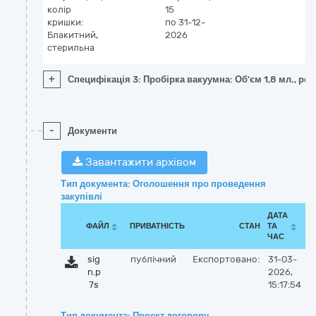
колір
15
кришки:
по 31-12-
Блакитний,
2026
стерильна
+
Специфікація 3: Пробірка вакуумна: Об'єм 1,8 мл., ро
-
Документи
Завантажити архівом
Тип документа: Оголошення про проведення
закупівлі
ДАТА
ФАЙЛ
ПРИВАТНІСТЬ
СТАН
ТА
ЧАС
sig
публічний
Експортовано:
31-03-
n.p
2026,
7s
15:17:54
Тип документа: Проект договору