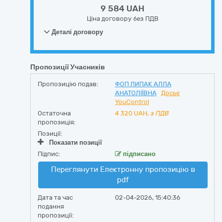
9 584 UAH
Ціна договору без ПДВ
Деталі договору
Пропозиції Учасників
Пропозицію подав:
ФОП ЛИПАК АЛЛА
АНАТОЛІЇВНА
Досьє
YouControl
Остаточна
4 320
UAH,
з ПДВ
пропозиція:
Позиції:
Показати позиції
Підпис:
підписано
Переглянути Електронну пропозицію в
pdf
Дата та час
02-04-2026, 15:40:36
подання
пропозиції: