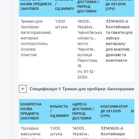
ДОСТАВКИ /
НАЗВА ПРЕДМЕТА
/
ДК 021:2015
К
ПЕРІОД
ЗАКУПІВЛІ
ОД.ВИМІРУ
(CPV)
ДОСТАВКИ
Тримач для
1 000
14005
,
33141600-6
пробірки:
штука
Україна
,
Контейнери
багаторазовий,
Чернігівська
та пакети для
матеріал:
область
,
забору
поліпропілен,
місто
матеріалу
основа:
Чернігів
,
для аналізів,
пластик
вулиця
дренажі та
Пирогова,
комплекти
15
по 31-12-
2026
+
Специфікація 1: Тримач для пробірки: багаторазовий, 
КОНКРЕТНА
АДРЕСА
КІЛЬКІСТЬ
КЛАСИФІКАТОР
НАЗВА
ДОСТАВКИ /
/
ДК 021:2015
КЛА
ПРЕДМЕТА
ПЕРІОД
ОД.ВИМІРУ
(CPV)
ЗАКУПІВЛІ
ДОСТАВКИ
Пробірка
1 000
14005
,
33141600-6
вакуумна:
штука
Україна
,
Контейнери