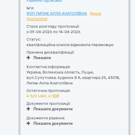
Рішення підписано
Ім'я:
ФОП ЛИПАК АЛЛА АНАТОЛІЇВНА
Досьє
YouControl
Строк розгляду пропозиції:
з 09-04-2026 по 14-04-2026
Статус:
кваліфікаційна комісія відмовила переможцю
Причина дискваліфікації:
Показати
Контактна інформація:
Україна
,
Волинська область
,
Луцьк,
вул.Супутника, будинок 8 А, квартира 25
,
43018
,
Липак Алла Анатоліївна
Остаточна пропозиція:
4 320
UAH,
з ПДВ
Документи пропозиції:
Показати документи
Документи рішення:
Показати документи