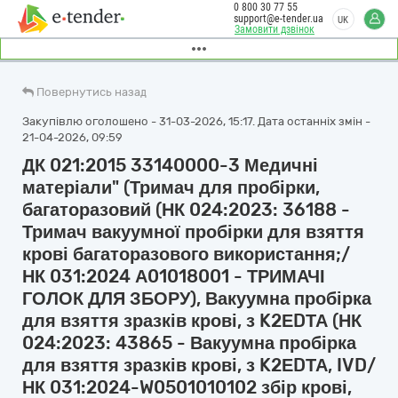
0 800 30 77 55
support@e-tender.ua
UK
Замовити дзвінок
Повернутись назад
Закупівлю оголошено - 31-03-2026, 15:17. Дата останніх змін -
21-04-2026, 09:59
ДК 021:2015 33140000-3 Медичні
матеріали" (Тримач для пробірки,
багаторазовий (НК 024:2023: 36188 -
Тримач вакуумної пробірки для взяття
крові багаторазового використання;/
НК 031:2024 А01018001 - ТРИМАЧІ
ГОЛОК ДЛЯ ЗБОРУ), Вакуумна пробірка
для взяття зразків крові, з K2ЕDТА (НК
024:2023: 43865 - Вакуумна пробірка
для взяття зразків крові, з K2ЕDТА, IVD/
НК 031:2024-W0501010102 збір крові,