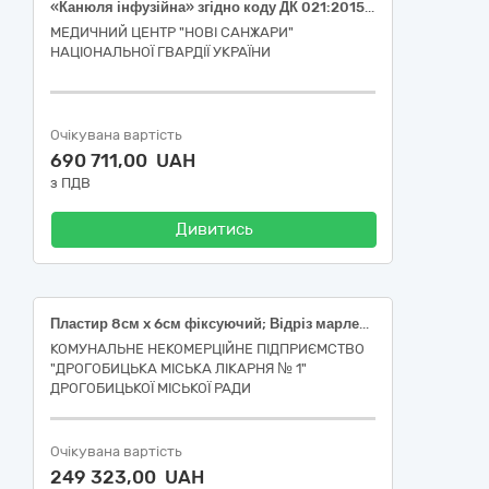
«Канюля інфузійна» згідно коду ДК 021:2015: 33140000-3 Медичні матеріали (36257 – Катетер венозний центральний, що вводиться переферично)
МЕДИЧНИЙ ЦЕНТР "НОВІ САНЖАРИ"
НАЦІОНАЛЬНОЇ ГВАРДІЇ УКРАЇНИ
Очікувана вартість
690 711,00 UAH
з ПДВ
Дивитись
Пластир 8см x 6см фіксуючий; Відріз марлевий 0,9 x 10 м; Нитки хірургічні стерильні без голки:Матеріал нитки: Шовк, Структура нитки: Плетена, Товщина нитки USP(EP): 2/0(3,0), Довжина нитки: 1.5 метри, нерозсмоктується, без покриття, Колір нитки: Чорний; Нитка хірургічна стерильна з голкою, Поліглактін 910, Плетена, 0(3,5), довжина нитки, 0,9, м, розсмоктується, з покриттям, 1/2 кола, довжина голки, 48, мм, Колюча, Одно-голкова, без петлі, без насічки, Фіолетовий; Нитка хірургічна стерильна з голкою, Поліглактін 910, Плетена, 2/0(3,0), довжина нитки, 0,75, м, розсмоктується, з покриттям, 1/2 кола, довжина голки, 31, мм, Колюча, Одно-голкова, без петлі, без насічки, Фіолетовий; Нитка хірургічна стерильна з голкою, Поліглактін 910, Плетена, 1(4,0), довжина нитки, 0,9, м, розсмоктується, з покриттям, 1/2 кола, довжина голки, 48, мм, Колюча, Одно-голкова, без петлі, без насічки, Фіолетовий; Нитка хірургічна стерильна з голкою, Поліглактін 910, Плетена, 3/0(2,0), довжина нитки, 0,75, м, розсмоктується, з покриттям, 1/2 кола, довжина голки, 20, мм, Колюча, Одно-голкова, без петлі, без насічки, Фіолетовий; Нитка хірургічна стерильна без голки: матеріал нитки: Шовк, структура нитки: Плетена, товщина нитки USP(EP): 1(4,0), не розсмоктується, без покриття, довжина нитки: 1.5 м, колір нитки: Чорний; Нитка хірургічна стерильна без голки: матеріал нитки: Шовк, структура нитки: Плетена, товщина нитки USP(EP): 2(5,0), не розсмоктується, без покриття, довжина нитки: 1.5 м, колір нитки: Чорний; Нитка хірургічна стерильна без голки, Поліамід монофіламентна, 2/0(3,0), довжина нитки 1,5 м, не розсмоктується, без покриття, Синій; Пластир: хірургічний, нестерильний, основа: нетканна, матеріал: віскоза, довжина: 8-10 см, ширина: 1-2 см, вид: котушка
КОМУНАЛЬНЕ НЕКОМЕРЦІЙНЕ ПІДПРИЄМСТВО
"ДРОГОБИЦЬКА МІСЬКА ЛІКАРНЯ № 1"
ДРОГОБИЦЬКОЇ МІСЬКОЇ РАДИ
Очікувана вартість
249 323,00 UAH