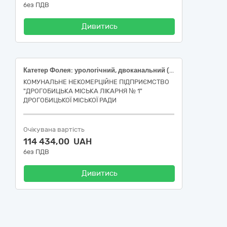
без ПДВ
Дивитись
Катетер Фолея: урологічний, двоканальний (2-ходовий), розмір 22 Fr, об’єм балона 30 мл, довжина 400 мм, матеріал латекс, одноразовий, стерильний; Катетер Фолея: урологічний, двоканальний (2-ходовий), розмір 14 Fr, об’єм балона 30 мл, довжина 400 мм, матеріал латекс, одноразовий, стерильний; Катетер ентеральний живлячий одноразовий, стерильний, з мітками Fr 18; Катетер ентеральний живлячий одноразовий, стерильний, з мітками Fr 16; Катетер аспіраційний: порожнинний, Стерильний, Одноразовий, Розмір, Fr: 18.00 одиниця, Довжина: 500-600 міліметр, З вакуум-контролем великим пальцем (перехідник з двома отворами, одне з яких має заглушку); Дренаж торакальний, Fr 18, стеильний, з кольоровим кодуванням, ренгеноконтрасна смужка вздовж усієї трубки, з ПВХ, довжиною 350мм.; Дренаж торакальний, Fr 24, стеильний, з кольоровим кодуванням, ренгеноконтрасна смужка вздовж усієї трубки, з ПВХ, довжиною 350мм.
КОМУНАЛЬНЕ НЕКОМЕРЦІЙНЕ ПІДПРИЄМСТВО
"ДРОГОБИЦЬКА МІСЬКА ЛІКАРНЯ № 1"
ДРОГОБИЦЬКОЇ МІСЬКОЇ РАДИ
Очікувана вартість
114 434,00 UAH
без ПДВ
Дивитись