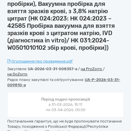
пробірки), Вакуумна пробірка для
взяття зразків крові, з 3,8% натрію
цитрат (НК 024:2023: НК 024:2023 –
42585 Пробірка вакуумна для взяття
зразків крові з цитратом натрію, IVD
(діагностика in vitro)/ НК 031:2024-
W0501010102 збір крові, пробірки))
Оголошення про проведення.pdf
Закупівля:
UA-2026-03-31-008357-a
/
на ProZorro
/
на DoZorro
Рядок плану закупівлі та обґрунтування:
UA-P-2026-03-31-
009810-a
Період подачі пропозицій
з 31-03-2026, 15:17
по 03-04-2026, 00:00
Постачальник гарантує, що не буде пропонувати постачання
Товару, походження з Російської Федерації/Республіки