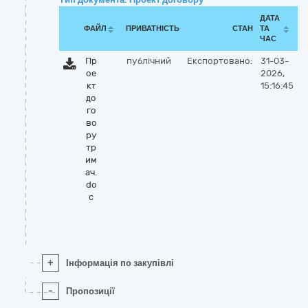
ДАТА
ФАЙЛ
ПРИВАТНІСТЬ
СТАН
ТА
ЧАС
Пр
публічний
Експортовано:
31-03-
ое
2026,
кт
15:16:45
до
го
во
ру
тр
им
ач.
do
c
+
Інформація по закупівлі
-
Пропозиції