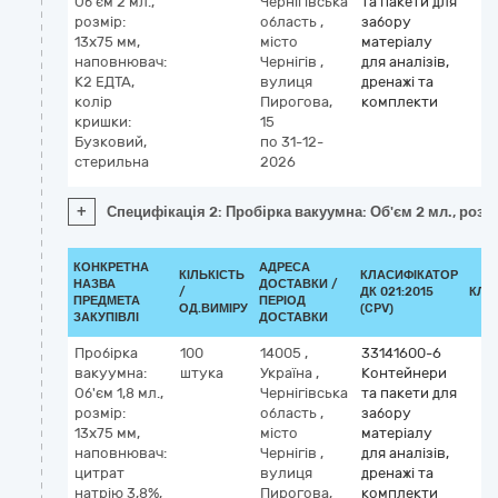
Об'єм 2 мл.,
Чернігівська
та пакети для
розмір:
область
,
забору
13х75 мм,
місто
матеріалу
наповнювач:
Чернігів
,
для аналізів,
К2 ЕДТА,
вулиця
дренажі та
колір
Пирогова,
комплекти
кришки:
15
Бузковий,
по 31-12-
стерильна
2026
+
Специфікація 2: Пробірка вакуумна: Об'єм 2 мл., розм
КОНКРЕТНА
АДРЕСА
КІЛЬКІСТЬ
КЛАСИФІКАТОР
НАЗВА
ДОСТАВКИ /
/
ДК 021:2015
КЛА
ПРЕДМЕТА
ПЕРІОД
ОД.ВИМІРУ
(CPV)
ЗАКУПІВЛІ
ДОСТАВКИ
Пробірка
100
14005
,
33141600-6
вакуумна:
штука
Україна
,
Контейнери
Об'єм 1,8 мл.,
Чернігівська
та пакети для
розмір:
область
,
забору
13х75 мм,
місто
матеріалу
наповнювач:
Чернігів
,
для аналізів,
цитрат
вулиця
дренажі та
натрію 3,8%,
Пирогова,
комплекти