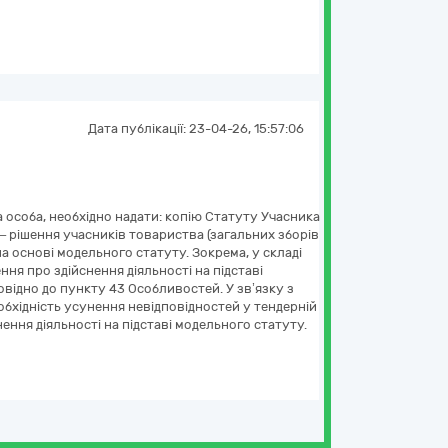
Дата публікації:
23-04-26, 15:57:06
а особа, необхідно надати: копію Статуту Учасника
у – рішення учасників товариства (загальних зборів
а основі модельного статуту. Зокрема, у складі
ня про здійснення діяльності на підставі
овідно до пункту 43 Особливостей. У зв’язку з
хідність усунення невідповідностей у тендерній
ення діяльності на підставі модельного статуту.