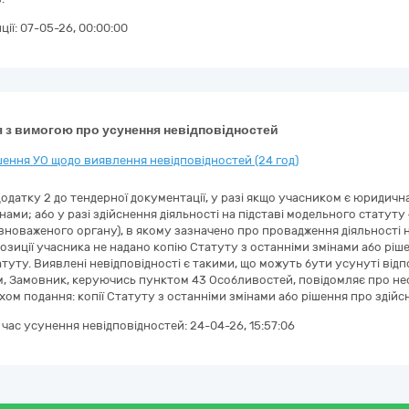
ції:
07-05-26, 00:00:00
 з вимогою про усунення невідповідностей
ення УО щодо виявлення невідповідностей (24 год)
Додатку 2 до тендерної документації, у разі якщо учасником є юридичн
нами; або у разі здійснення діяльності на підставі модельного статут
вноваженого органу), в якому зазначено про провадження діяльності н
озиції учасника не надано копію Статуту з останніми змінами або рішен
туту. Виявлені невідповідності є такими, що можуть бути усунуті відп
 Замовник, керуючись пунктом 43 Особливостей, повідомляє про необ
хом подання: копії Статуту з останніми змінами або рішення про здійсн
а час усунення невідповідностей:
24-04-26, 15:57:06