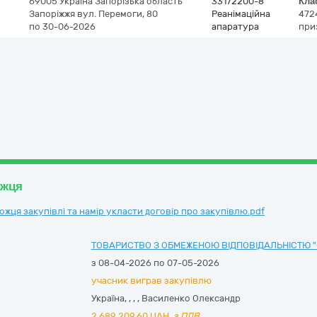
69005
Україна
Запорізька область
33172200-8
Кла
Запоріжжя
вул. Перемоги, 80
Реанімаційна
472
по 30-06-2026
апаратура
при
ожця
ця закупівлі та намір укласти договір про закупівлю.pdf
ТОВАРИСТВО З ОБМЕЖЕНОЮ ВІДПОВІДАЛЬНІСТЮ "
з 08-04-2026 по 07-05-2026
учасник виграв закупівлю
Україна
,
,
,
,
Василенко Олександр
2 689 209,60
UAH,
з ПДВ