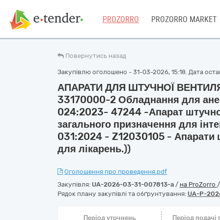
PROZORRO
PROZORRO MARKET
Повернутись назад
Закупівлю оголошено - 31-03-2026, 15:18. Дата остан
АПАРАТИ ДЛЯ ШТУЧНОЇ ВЕНТИЛЯЦ
33170000-2 Обладнання для анест
024:2023- 47244 -Апарат штучної
загального призначення для інтен
031:2024 - Z12030105 - Апарати 
для лікарень.))
Оголошення про проведення.pdf
Закупівля:
UA-2026-03-31-007813-a
/
на ProZorro
Рядок плану закупівлі та обґрунтування:
UA-P-202
Період уточнень
Період подачі