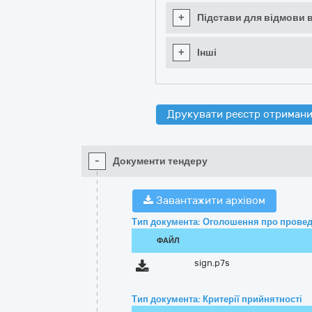
+
Підстави для відмови в
+
Інші
Друкувати реєстр отримани
-
Документи тендеру
Завантажити архівом
Тип документа: Оголошення про провед
ФАЙЛ
sign.p7s
Тип документа: Критерії прийнятності