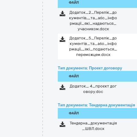
ФАЙЛ
Додаток_2_Перелік_до
кументів,_та_або_інфо
рмації_які_надаються_
учасником.docx
Додаток_5_Перелік_до
кументів_та_або_інфо
рмації,_які_подаються_
переможцем.docx
Тип документа: Проект договору
ФАЙЛ
Додаток_ 4_проєкт дог
овору.doc
Тип документа: Тендерна документація
ФАЙЛ
Тендерна_документація
_ШВЛ.docx