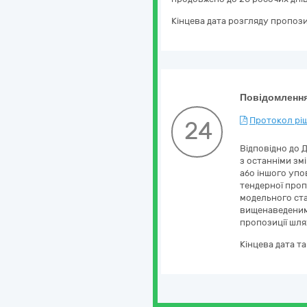
Кінцева дата розгляду пропози
Повідомлення
Протокол ріш
24
Відповідно до 
з останніми змі
або іншого упо
тендерної проп
модельного ста
вищенаведеним,
пропозиції шля
Кінцева дата т