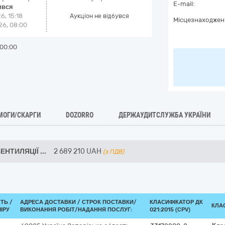
E-mail:
ився
6, 15:18
Аукціон не відбувся
Місцезнаходжен
6, 08:00
00:00
МОГИ/СКАРГИ
DOZORRO
ДЕРЖАУДИТСЛУЖБА УКРАЇНИ
ЕНТИЛЯЦІЇ
...
2 689 210
UAH
(з ПДВ)
СТЬ /
АДРЕСА ДОСТАВКИ /
СТРОК ПОСТАВКИ/
КЛАСИФІКАТОР ДК
КЛА
ІРУ
ВИКОНАННЯ РОБІТ/НАДАННЯ ПОСЛУГ:
021:2015 (CPV)