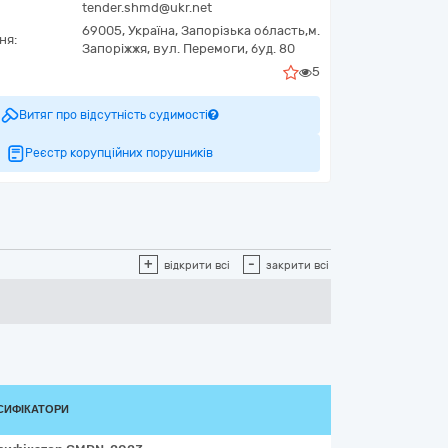
tender.shmd@ukr.net
69005,
Україна
,
Запорізька область,
м.
ня:
Запоріжжя,
вул. Перемоги, буд. 80
5
Витяг про відсутність судимості
Реєстр корупційних порушників
+
-
відкрити всі
закрити всі
СИФІКАТОРИ