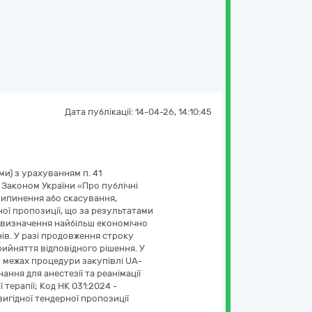
Дата публікації:
14-04-26, 14:10:45
ми) з урахуванням п. 41
 Законом України «Про публічні
припинення або скасування,
ної пропозиції, що за результатами
я визначення найбільш економічно
ів. У разі продовження строку
ийняття відповідного рішення. У
в межах процедури закупівлі UA-
ня для анестезії та реанімації
терапії; Код НК 031:2024 -
вигідної тендерної пропозиції