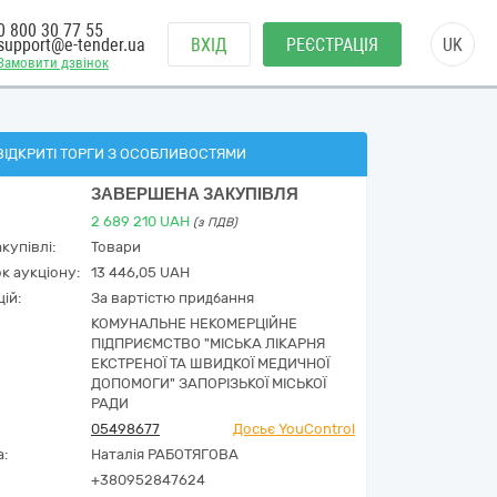
0 800 30 77 55
support@e-tender.ua
ВХІД
РЕЄСТРАЦІЯ
UK
Замовити дзвінок
ВІДКРИТІ ТОРГИ З ОСОБЛИВОСТЯМИ
ЗАВЕРШЕНА ЗАКУПІВЛЯ
2 689 210
UAH
(з ПДВ)
купівлі:
Товари
к аукціону:
13 446,05 UAH
ій:
За вартістю придбання
КОМУНАЛЬНЕ НЕКОМЕРЦІЙНЕ
ПІДПРИЄМСТВО "МІСЬКА ЛІКАРНЯ
ЕКСТРЕНОЇ ТА ШВИДКОЇ МЕДИЧНОЇ
ДОПОМОГИ" ЗАПОРІЗЬКОЇ МІСЬКОЇ
РАДИ
05498677
Досьє YouControl
а:
Наталія РАБОТЯГОВА
+380952847624