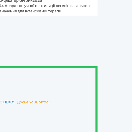
сифікатор
GMDN-2023
44
Апарат штучної вентиляції легенів загального
значення для інтенсивної терапії
СІНЕКС"
Досьє YouControl