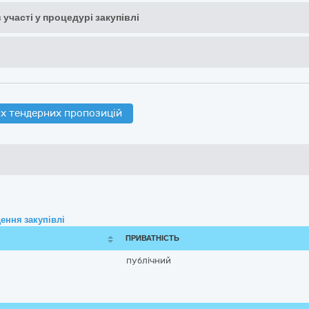
 участі у процедурі закупівлі
х тендерних пропозицій
ення закупівлі
ПРИВАТНІСТЬ
публічний