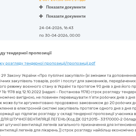
Показати документи
Показати документи
24-04-2026, 16:43
по 30-04-2026, 00:00
ду тендерної пропозиції
у розгляду тендерної пропозиції/пропозиції.pdf
і 29 Закону України «Про публічні закупівлі» (зі змінами та доповнення
чних закупівель товарів, робіт і послуг для замовників, передбачених
ового режиму воєнного стану в Україні та протягом 90 днів з дня його 
 1178 від 12.10.2022 (надалі - Постанова 1178) строк розгляду тендер
номічно вигідною, не повинен перевищувати п’яти робочих днів з дн
рок може бути аргументовано продовжено замовником до 20 робочих дн
ення в електронній системі закупівель протягом одного дня з дня пр
ормації що підлягає розгляду у складі тендерної пропозиції учасника 
ЛЯ ШТУЧНОЇ ВЕНТИЛЯЦІЇ ЛЕГЕНЬ (Код ДК 021:2015- 33170000-2 Обладнан
т штучної вентиляції легенів загального призначення для інтенсивної 
нтиляції легенів для лікарень.)) строк розгляду найбільш економічно 
.