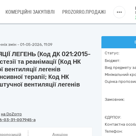
КОМЕРЦІЙНІ ЗАКУПІВЛІ
PROZORRO.ПРОДАЖІ
ніх змін - 01-05-2026, 11:09
ІЇ ЛЕГЕНЬ (Код ДК 021:2015-
Статус:
езії та реанімації (Код НК
Бюджет:
Вид предмету за
 вентиляції легенів
Мінімальний кро
сивної терапії; Код НК
Оцінка пропозиц
штучної вентиляції легенів
Замовник:
/
на DoZorro
ЄДРПОУ:
6-03-31-007945-a
Контактна особ
Телефон:
 пропозицій
Аукціон