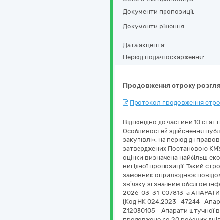
Документи пропозиції:
Документи рішення:
Дата акцепта:
Період подачі оскарження:
Продовження строку розгля
Протокол продовження строк
Відповідно до частини 10 статт
Особливостей здійснення публі
закупівлі», на період дії прав
затверджених Постановою КМУ №
оцінки визначена найбільш еко
вигідної пропозиції. Такий ст
замовник оприлюднює повідомл
зв’язку зі значним обсягом інф
2026-03-31-007813-a АПАРАТИ Д
(Код НК 024:2023- 47244 -Апара
Z12030105 - Апарати штучної ве
продовжено до 20 робочих днів