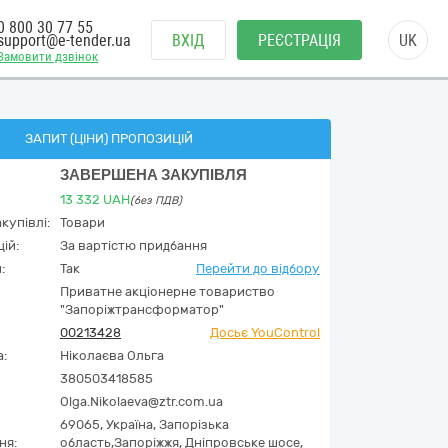
0 800 30 77 55
support@e-tender.ua
ВХІД
РЕЄСТРАЦІЯ
UK
Замовити дзвінок
ЗАПИТ (ЦІНИ) ПРОПОЗИЦІЙ
ЗАВЕРШЕНА ЗАКУПІВЛЯ
13 332
UAH
(без ПДВ)
купівлі:
Товари
ій:
За вартістю придбання
:
Так
Перейти до відбору
Приватне акціонерне товариство
"Запоріжтрансформатор"
00213428
Досьє YouControl
а:
Ніколаєва Ольга
380503418585
Olga.Nikolaeva@ztr.com.ua
69065,
Україна
,
Запорізька
ня:
область,
Запоріжжя,
Дніпровське шосе,