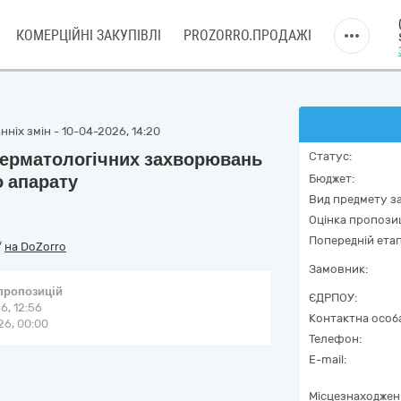
КОМЕРЦІЙНІ ЗАКУПІВЛІ
PROZORRO.ПРОДАЖІ
ніх змін - 10-04-2026, 14:20
 дерматологічних захворювань
Статус:
 апарату
Бюджет:
Вид предмету за
Оцінка пропозиц
Попередній етап
/
на DoZorro
Замовник:
 пропозицій
ЄДРПОУ:
6, 12:56
Контактна особ
6, 00:00
Телефон:
E-mail:
Місцезнаходжен