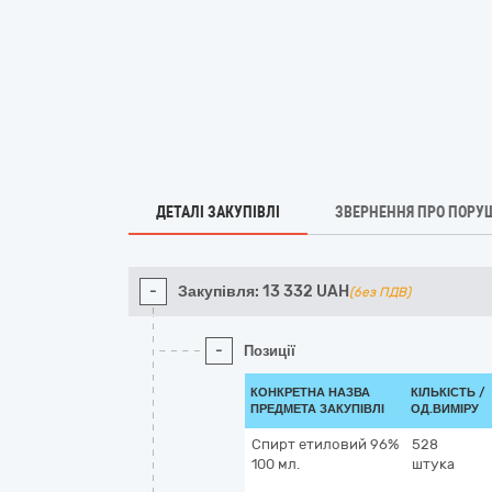
ДЕТАЛІ ЗАКУПІВЛІ
ЗВЕРНЕННЯ ПРО ПОРУ
-
Закупівля:
13 332
UAH
(без ПДВ)
-
Позиції
КОНКРЕТНА НАЗВА
КІЛЬКІСТЬ /
ПРЕДМЕТА ЗАКУПІВЛІ
ОД.ВИМІРУ
Спирт етиловий 96%
528
100 мл.
штука