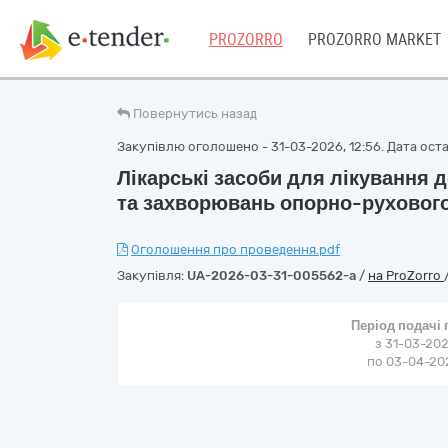
PROZORRO
PROZORRO MARKET
Повернутись назад
Закупівлю оголошено - 31-03-2026, 12:56. Дата остан
Лікарські засоби для лікування
та захворювань опорно-рухового
Оголошення про проведення.pdf
Закупівля:
UA-2026-03-31-005562-a
/
на ProZorro
Період подачі
з 31-03-202
по 03-04-202