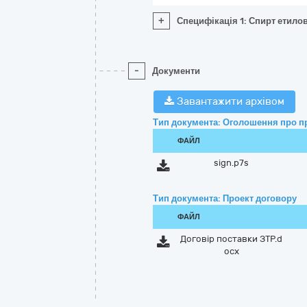
+
Специфікація 1: Спирт етило
-
Документи
Завантажити архівом
Тип документа: Оголошення про п
ФАЙЛ
sign.p7s
Тип документа: Проект договору
ФАЙЛ
Договір поставки ЗТР.d
ocx