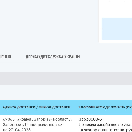
ШЕННЯ
ДЕРЖАУДИТСЛУЖБА УКРАЇНИ
АДРЕСА ДОСТАВКИ / ПЕРІОД ДОСТАВКИ
КЛАСИФІКАТОР ДК 021:2015 (CP
69065
,
Україна
,
Запорізька область
,
33630000-5
Запоріжжя
,
Дніпровське шосе, 3
Лікарські засоби для лікув
по 20-04-2026
та захворювань опорно-ру