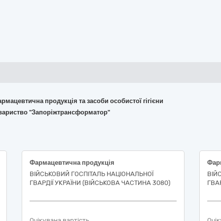
армацевтична продукція та засоби особистої гігієни
овариство "Запоріжтрансформатор"
Фармацевтична продукція
Фар
ВІЙСЬКОВИЙ ГОСПІТАЛЬ НАЦІОНАЛЬНОЇ
ВІЙ
ГВАРДІЇ УКРАЇНИ (ВІЙСЬКОВА ЧАСТИНА 3080)
ГВА
Очікувана вартість
Очік