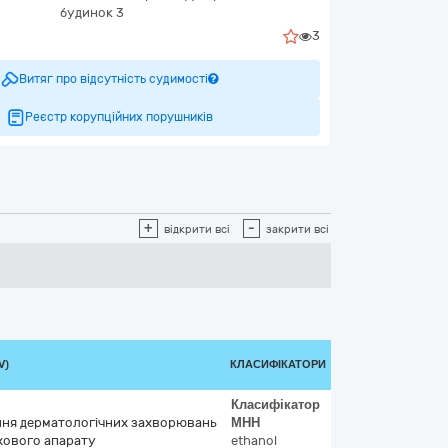
будинок 3
3
Витяг про відсутність судимості
Реєстр корупційних порушників
+
-
відкрити всі
закрити всі
V)
КЛАСИФІКАТОРИ
Класифікатор
ання дерматологічних захворювань
МНН
хового апарату
ethanol