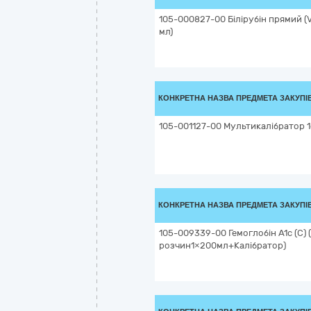
105-000827-00 Білірубін прямий (V
мл)
КОНКРЕТНА НАЗВА ПРЕДМЕТА ЗАКУПІ
105-001127-00 Мультикалібратор 
КОНКРЕТНА НАЗВА ПРЕДМЕТА ЗАКУПІ
105-009339-00 Гемоглобін A1c (С)
розчин1×200мл+Калібратор)