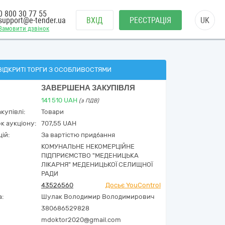
0 800 30 77 55
support@e-tender.ua
ВХІД
РЕЄСТРАЦІЯ
UK
Замовити дзвінок
ВІДКРИТІ ТОРГИ З ОСОБЛИВОСТЯМИ
ЗАВЕРШЕНА ЗАКУПІВЛЯ
141 510
UAH
(з ПДВ)
купівлі:
Товари
к аукціону:
707,55 UAH
ій:
За вартістю придбання
КОМУНАЛЬНЕ НЕКОМЕРЦІЙНЕ
ПІДПРИЄМСТВО "МЕДЕНИЦЬКА
ЛІКАРНЯ" МЕДЕНИЦЬКОЇ СЕЛИЩНОЇ
РАДИ
43526560
Досьє YouControl
а:
Шулак Володимир Володимирович
380686529828
mdoktor2020@gmail.com