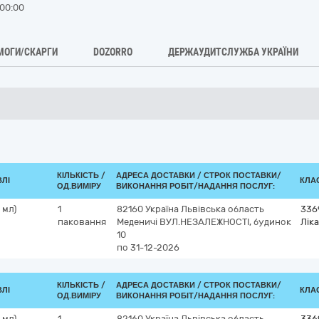
00:00
МОГИ/СКАРГИ
DOZORRO
ДЕРЖАУДИТСЛУЖБА УКРАЇНИ
КІЛЬКІСТЬ /
АДРЕСА ДОСТАВКИ /
СТРОК ПОСТАВКИ/
ВЛІ
КЛАС
ОД.ВИМІРУ
ВИКОНАННЯ РОБІТ/НАДАННЯ ПОСЛУГ:
 мл)
1
82160
Україна
Львівська область
336
паковання
Меденичі
ВУЛ.НЕЗАЛЕЖНОСТІ, будинок
Ліка
10
по 31-12-2026
КІЛЬКІСТЬ /
АДРЕСА ДОСТАВКИ /
СТРОК ПОСТАВКИ/
ВЛІ
КЛАС
ОД.ВИМІРУ
ВИКОНАННЯ РОБІТ/НАДАННЯ ПОСЛУГ:
 мл)
1
82160
Україна
Львівська область
336