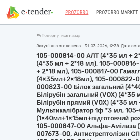
PROZORRO
PROZORRO MARKET
Повернутись назад
Закупівлю оголошено - 31-03-2026, 12:38. Дата остан
105-000814-00 АЛТ (4*35 мл + 2
(4*35 мл + 2*18 мл), 105-00081
+ 2*18 мл), 105-000817-00 Гама
(4×35мл+2×18мл), 105-000822-00
000823-00 Білок загальний (4*4
Білірубін загальний (VOX) (4*35 
Білірубін прямий (VOX) (4*35 мл 
Мультикалібратор 1ф *3 мл, 105-
(1×40мл+1×15мл+підготовчий ро
105-000847-00 Альфа-Амілаза (1*
007673-00, Антистрептолізин СП-O*(