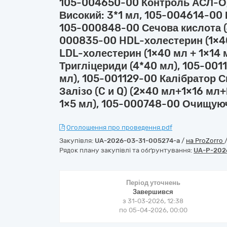
105-004650-00 Контроль АСЛ-О/
Високий: 3*1 мл, 105-004614-00 К
105-000848-00 Сечова кислота (4
000835-00 HDL-холестерин (1×4
LDL-холестерин (1×40 мл + 1×14 
Тригліцериди (4*40 мл), 105-001
мл), 105-001129-00 Калібратор С
Залізо (C и Q) (2×40 мл+1×16 мл
1×5 мл), 105-000748-00 Очищуюч
Оголошення про проведення.pdf
Закупівля:
UA-2026-03-31-005274-a
/
на ProZorro
Рядок плану закупівлі та обґрунтування:
UA-P-202
Період уточнень
Завершився
з 31-03-2026, 12:38
по 05-04-2026, 00:00