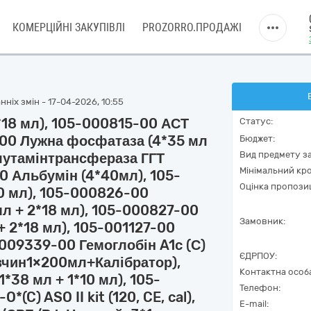
КОМЕРЦІЙНІ ЗАКУПІВЛІ
PROZORRO.ПРОДАЖІ
ніх змін - 17-04-2026, 10:55
*18 мл), 105-000815-00 АСТ
Статус:
6-00 Лужна фосфатаза (4*35 мл
Бюджет:
Вид предмету за
глутамінтрансфераза ГГТ
Мінімальний кро
 Альбумін (4*40мл), 105-
Оцінка пропозиц
0 мл), 105-000826-00
мл + 2*18 мл), 105-000827-00
Замовник:
+ 2*18 мл), 105-001127-00
009339-00 Гемоглобін A1c (С)
ЄДРПОУ:
зчин1×200мл+Калібратор),
Контактна особ
38 мл + 1*10 мл), 105-
Телефон:
C) ASO II kit (120, CE, cal),
E-mail: