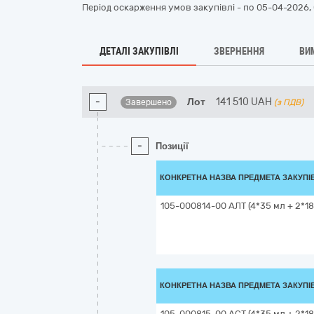
Період оскарження умов закупівлі - по
05-04-2026, 
ДЕТАЛІ ЗАКУПІВЛІ
ЗВЕРНЕННЯ
ВИ
-
Лот
141 510
UAH
Завершено
(з ПДВ)
-
Позиції
КОНКРЕТНА НАЗВА ПРЕДМЕТА ЗАКУПІ
105-000814-00 АЛТ (4*35 мл + 2*18
КОНКРЕТНА НАЗВА ПРЕДМЕТА ЗАКУПІ
105-000815-00 АСТ (4*35 мл + 2*18