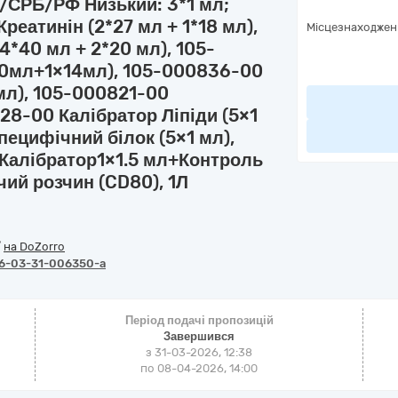
СРБ/РФ Низький: 3*1 мл;
реатинін (2*27 мл + 1*18 мл),
Місцезнаходжен
*40 мл + 2*20 мл), 105-
0мл+1×14мл), 105-000836-00
мл), 105-000821-00
128-00 Калібратор Ліпіди (5×1
пецифічний білок (5×1 мл),
+Калібратор1×1.5 мл+Контроль
ий розчин (CD80), 1Л
/
на DoZorro
6-03-31-006350-a
Період подачі пропозицій
Завершився
з 31-03-2026, 12:38
по 08-04-2026, 14:00