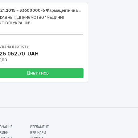
ДК 021:2015 – 33600000-6 Фармацевтична продукція (Еритропоетин (епоетин-альфа) 10 000 МО)
ЖАВНЕ ПІДПРИЄМСТВО "МЕДИЧНІ
УПІВЛІ УКРАЇНИ"
увана вартість
525 052,70 UAH
 ПДВ
Дивитись
ВЧАННЯ
РЕГЛАМЕНТ
ВИНИ
ВЕБІНАРИ