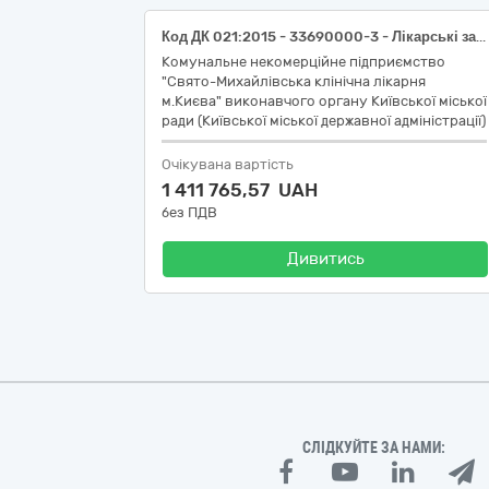
Код ДК 021:2015 - 33690000-3 - Лікарські засоби різні (Лот № 1– реактиви для визначення груп крові - 10 найменувань; Лот № 2 – реактиви для автоматичного аналізатора «Cobas t 411 rack» - 13 найменувань)
Комунальне некомерційне підприємство
"Свято-Михайлівська клінічна лікарня
м.Києва" виконавчого органу Київської міської
ради (Київської міської державної адміністрації)
Очікувана вартість
1 411 765,57 UAH
без ПДВ
Дивитись
СЛІДКУЙТЕ ЗА НАМИ: