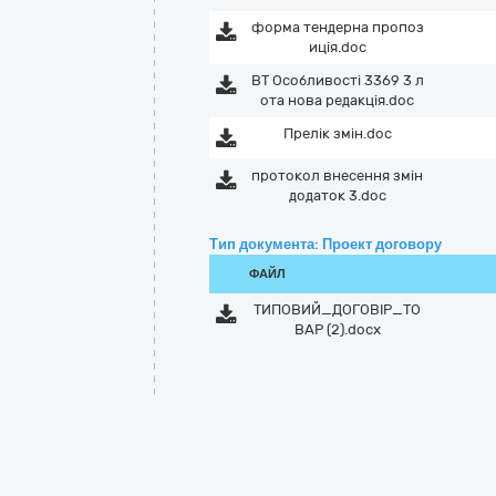
форма тендерна пропоз
иція.doc
ВТ Особливості 3369 3 л
ота нова редакція.doc
Прелік змін.doc
протокол внесення змін
додаток 3.doc
Тип документа: Проект договору
ФАЙЛ
ТИПОВИЙ_ДОГОВІР_ТО
ВАР (2).docx