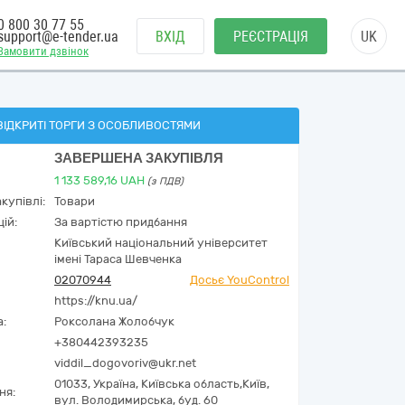
0 800 30 77 55
support@e-tender.ua
ВХІД
РЕЄСТРАЦІЯ
UK
Замовити дзвінок
ВІДКРИТІ ТОРГИ З ОСОБЛИВОСТЯМИ
ЗАВЕРШЕНА ЗАКУПІВЛЯ
1 133 589,16
UAH
(з ПДВ)
купівлі:
Товари
ій:
За вартістю придбання
Київський національний університет
імені Тараса Шевченка
02070944
Досьє YouControl
https://knu.ua/
а:
Роксолана Жолобчук
+380442393235
viddil_dogovoriv@ukr.net
01033,
Україна
,
Київська область,
Київ,
ня:
вул. Володимирська, буд. 60