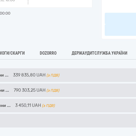
00:00
МОГИ/СКАРГИ
DOZORRO
ДЕРЖАУДИТСЛУЖБА УКРАЇНИ
ини
...
339 835,80
UAH
(з ПДВ)
ини
...
790 303,25
UAH
(з ПДВ)
вини
...
3 450,11
UAH
(з ПДВ)