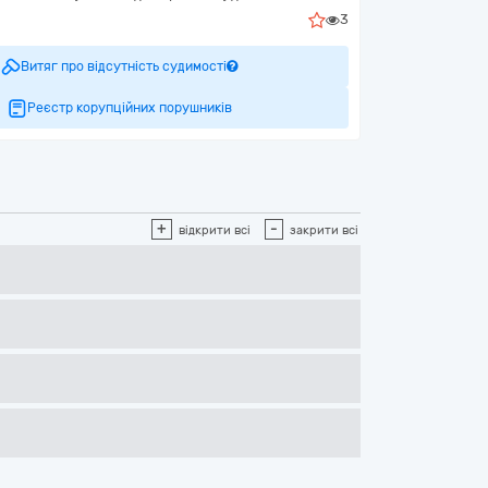
3
Витяг про відсутність судимості
Реєстр корупційних порушників
+
-
відкрити всі
закрити всі