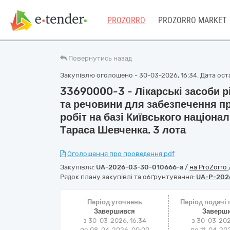
PROZORRO
PROZORRO MARKET
Повернутись назад
Закупівлю оголошено - 30-03-2026, 16:34. Дата оста
33690000-3 - Лікарські засоби р
та речовини для забезпечення п
робіт на базі Київського націона
Тараса Шевченка. 3 лота
Оголошення про проведення.pdf
Закупівля:
UA-2026-03-30-010666-a
/
на ProZorro
Рядок плану закупівлі та обґрунтування:
UA-P-202
Період уточнень
Період подачі
Завершився
Заверш
з 30-03-2026, 16:34
з 30-03-202
по 08-04-2026, 00:00
по 11-04-202