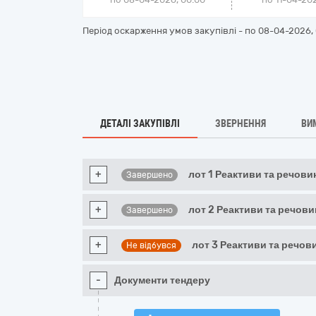
Період оскарження умов закупівлі - по
08-04-2026, 
ДЕТАЛІ ЗАКУПІВЛІ
ЗВЕРНЕННЯ
ВИ
+
лот 1 Реактиви та речов
Завершено
+
лот 2 Реактиви та речов
Завершено
+
лот 3 Реактиви та речо
Не відбувся
-
Документи тендеру