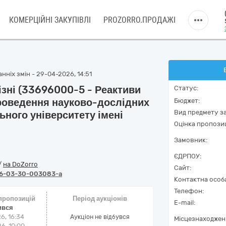
КОМЕРЦІЙНІ ЗАКУПІВЛІ
PROZORRO.ПРОДАЖІ
нніх змін - 29-04-2026, 14:51
ізні (33696000-5 - Реактиви
Статус:
роведення науково-дослідних
Бюджет:
Вид предмету за
льного університету імені
Оцінка пропозиц
Замовник:
ЄДРПОУ:
/
на DoZorro
Сайт:
6-03-30-003083-a
Контактна особ
Телефон:
 пропозицій
Період аукціонів
E-mail:
ився
6, 16:34
Аукціон не відбувся
Місцезнаходжен
6, 10:00