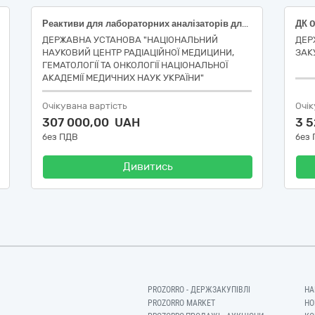
Реактиви для лабораторних аналізаторів для КДЛ ННЦРМГО в 2026 році ( скринінг 40+) код ДК 021:2015 – 33690000-3 лікарські засоби різні
ДЕРЖАВНА УСТАНОВА "НАЦІОНАЛЬНИЙ
ДЕР
НАУКОВИЙ ЦЕНТР РАДІАЦІЙНОЇ МЕДИЦИНИ,
ЗАК
ГЕМАТОЛОГІЇ ТА ОНКОЛОГІЇ НАЦІОНАЛЬНОЇ
АКАДЕМІЇ МЕДИЧНИХ НАУК УКРАЇНИ"
Очікувана вартість
Очік
307 000,00 UAH
3 
без ПДВ
без
Дивитись
PROZORRO - ДЕРЖЗАКУПІВЛІ
НА
PROZORRO MARKET
НО