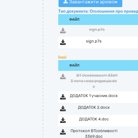
Завантажити архівом
Тип документа: Оголошення про провед
ФАЙЛ
sign.p7s
sign.p7s
Інші
ФАЙЛ
ВТ Особливості 3369
3 лота нова редакція.do
c
ДОДАТОК 1 учасник.docx
ДОДАТОК 2.docx
ДОДАТОК 4.doc
Протокол ВТсобливості
3369.doc