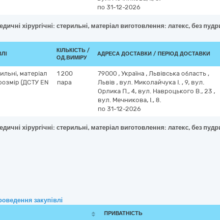
по 31-12-2026
дичні хірургічні: стерильні, матеріал виготовлення: латекс, без пудр
КІЛЬКІСТЬ /
ВЛІ
АДРЕСА ДОСТАВКИ / ПЕРІОД ДОСТАВКИ
ОД.ВИМІРУ
ильні, матеріал
1 200
79000
,
Україна
,
Львівська область
,
розмір (ДСТУ EN
пара
Львів
,
вул. Миколайчука І. , 9, вул.
Орлика П., 4, вул. Навроцького В., 23 ,
вул. Мечникова, І., 8.
по 31-12-2026
дичні хірургічні: стерильні, матеріал виготовлення: латекс, без пудр
роведення закупівлі
ПРИВАТНІСТЬ