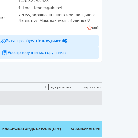
+380322581125
1_tmo_tender@ukr.net
79059,
Україна
,
Львівська область,
місто
ня:
Львів,
вул.Миколайчука І., будинок 9
6
Витяг про відсутність судимості
Реєстр корупційних порушників
+
-
відкрити всі
закрити всі
КЛАСИФІКАТОР ДК 021:2015 (CPV)
КЛАСИФІКАТОРИ