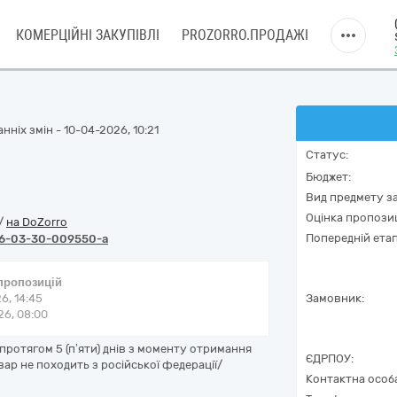
КОМЕРЦІЙНІ ЗАКУПІВЛІ
PROZORRO.ПРОДАЖІ
ніх змін - 10-04-2026, 10:21
Статус:
Бюджет:
Вид предмету за
Оцінка пропозиц
/
на DoZorro
Попередній етап
6-03-30-009550-a
 пропозицій
6, 14:45
Замовник:
6, 08:00
протягом 5 (п’яти) днів з моменту отримання
ЄДРПОУ:
ар не походить з російської федерації/
Контактна особ