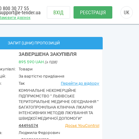
0 800 30 77 55
support@e-tender.ua
ВХІД
РЕЄСТРАЦІЯ
UK
Замовити дзвінок
ЗАПИТ (ЦІНИ) ПРОПОЗИЦІЙ
ЗАВЕРШЕНА ЗАКУПІВЛЯ
895 590
UAH
(з ПДВ)
купівлі:
Товари
ій:
За вартістю придбання
:
Так
Перейти до відбору
КОМУНАЛЬНЕ НЕКОМЕРЦІЙНЕ
ПІДПРИЄМСТВО " ЛЬВІВСЬКЕ
ТЕРИТОРІАЛЬНЕ МЕДИЧНЕ ОБ'ЄДНАННЯ "
БАГАТОПРОФІЛЬНА КЛІНІЧНА ЛІКАРНЯ
ІНТЕНСИВНИХ МЕТОДІВ ЛІКУВАННЯ ТА
ШВИДКОЇ МЕДИЧНОЇ ДОПОМОГИ"
44496574
Досьє YouControl
а:
Людмила Федорович