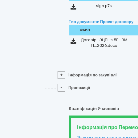
sign.p7s
Тип документа: Проект договору
ФАЙЛ
Договір_ЗЦП_з БГ_ВМ
П_2026.docx
+
Інформація по закупівлі
-
Пропозиції
Кваліфікація Учасників
Інформація про Перем