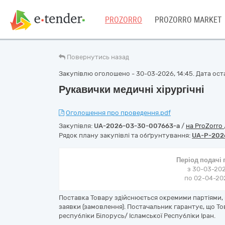
PROZORRO
PROZORRO MARKET
Повернутись назад
Закупівлю оголошено - 30-03-2026, 14:45. Дата остан
Рукавички медичні хірургічні
Оголошення про проведення.pdf
Закупівля:
UA-2026-03-30-007663-a
/
на ProZorro
Рядок плану закупівлі та обґрунтування:
UA-P-202
Період подачі
з 30-03-202
по 02-04-202
Поставка Товару здійснюється окремими партіями, 
заявки (замовлення). Постачальник гарантує, що Тов
республіки Білорусь/ Ісламської Республіки Іран.