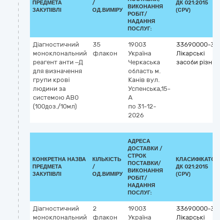
ПРЕДМЕТА
/
ДК 021:2015
ВИКОНАННЯ
ЗАКУПІВЛІ
ОД.ВИМІРУ
(CPV)
РОБІТ/
НАДАННЯ
ПОСЛУГ:
Діагностичний
35
19003
33690000-3
моноклональний
флакон
Україна
Лікарські
реагент анти –Д
Черкаська
засоби різні
для визначення
область
м.
групи крові
Канів
вул.
людини за
Успенська,15-
системою АВ0
А
(100доз./10мл)
по 31-12-
2026
АДРЕСА
ДОСТАВКИ /
СТРОК
КОНКРЕТНА НАЗВА
КІЛЬКІСТЬ
КЛАСИФІКАТОР
ПОСТАВКИ/
ПРЕДМЕТА
/
ДК 021:2015
ВИКОНАННЯ
ЗАКУПІВЛІ
ОД.ВИМІРУ
(CPV)
РОБІТ/
НАДАННЯ
ПОСЛУГ:
Діагностичний
2
19003
33690000-3
моноклональний
флакон
Україна
Лікарські