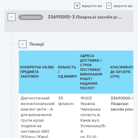
+
-
відкрити всі
закрити всі
-
33690000-3 Лікарські засоби рі
...
Завершено
-
Позиції
АДРЕСА
ДОСТАВКИ /
СТРОК
КОНКРЕТНА НАЗВА
КІЛЬКІСТЬ
КЛАСИФІКАТОР
ПОСТАВКИ/
ПРЕДМЕТА
/
ДК 021:2015
ВИКОНАННЯ
ЗАКУПІВЛІ
ОД.ВИМІРУ
(CPV)
РОБІТ/
НАДАННЯ
ПОСЛУГ:
Діагностичний
35
19003
33690000-3
моноклональний
флакон
Україна
Лікарські
реагент анти – А
Черкаська
засоби різні
для визначення
область
м.
групи крові
Канів
вул.
людини за
Успенська,15-
системою АВ0
А
(100доз./10мл)
по 31-12-