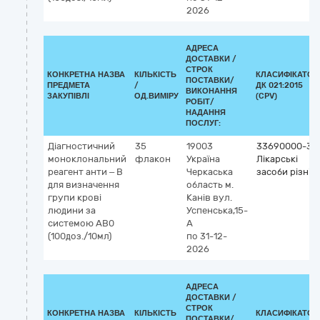
2026
АДРЕСА
ДОСТАВКИ /
СТРОК
КОНКРЕТНА НАЗВА
КІЛЬКІСТЬ
КЛАСИФІКАТОР
ПОСТАВКИ/
ПРЕДМЕТА
/
ДК 021:2015
ВИКОНАННЯ
ЗАКУПІВЛІ
ОД.ВИМІРУ
(CPV)
РОБІТ/
НАДАННЯ
ПОСЛУГ:
Діагностичний
35
19003
33690000-3
моноклональний
флакон
Україна
Лікарські
реагент анти – В
Черкаська
засоби різні
для визначення
область
м.
групи крові
Канів
вул.
людини за
Успенська,15-
системою АВ0
А
(100доз./10мл)
по 31-12-
2026
АДРЕСА
ДОСТАВКИ /
СТРОК
КОНКРЕТНА НАЗВА
КІЛЬКІСТЬ
КЛАСИФІКАТОР
ПОСТАВКИ/