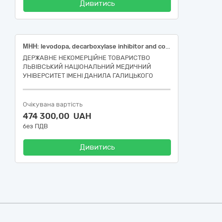
Дивитись
МНН: levodopa, decarboxylase inhibitor and comt inhibitor Levodopa, decarboxylase inhibitor and COMT inhibitor
ДЕРЖАВНЕ НЕКОМЕРЦІЙНЕ ТОВАРИСТВО
ЛЬВІВСЬКИЙ НАЦІОНАЛЬНИЙ МЕДИЧНИЙ
УНІВЕРСИТЕТ ІМЕНІ ДАНИЛА ГАЛИЦЬКОГО
Очікувана вартість
474 300,00 UAH
без ПДВ
Дивитись