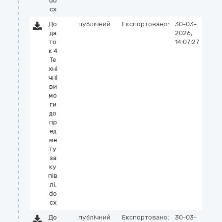
do
cx
До
публічний
Експортовано:
30-03-
да
2026,
то
14:07:27
к 4
Те
хні
чні
ви
мо
ги
до
пр
ед
ме
ту
за
ку
пів
лі.
do
cx
До
публічний
Експортовано:
30-03-