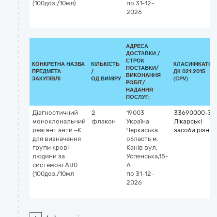
(100доз./10мл)
по 31-12-
2026
АДРЕСА
ДОСТАВКИ /
СТРОК
КОНКРЕТНА НАЗВА
КІЛЬКІСТЬ
КЛАСИФІКАТОР
ПОСТАВКИ/
ПРЕДМЕТА
/
ДК 021:2015
ВИКОНАННЯ
ЗАКУПІВЛІ
ОД.ВИМІРУ
(CPV)
РОБІТ/
НАДАННЯ
ПОСЛУГ:
Діагностичний
2
19003
33690000-3
моноклональний
флакон
Україна
Лікарські
реагент анти –К
Черкаська
засоби різні
для визначення
область
м.
групи крові
Канів
вул.
людини за
Успенська,15-
системою АВ0
А
(100доз./10мл
по 31-12-
2026