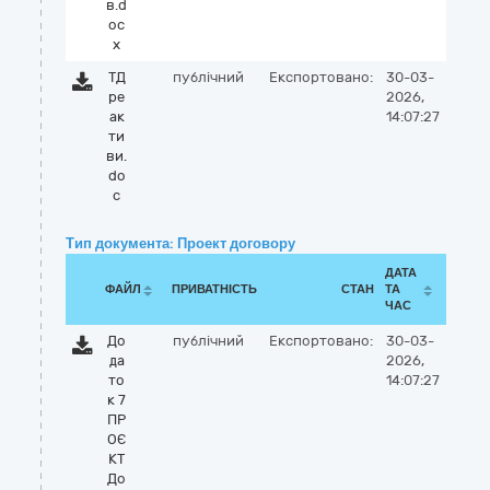
в.d
oc
x
ТД
публічний
Експортовано:
30-03-
ре
2026,
ак
14:07:27
ти
ви.
do
c
Тип документа: Проект договору
ДАТА
ФАЙЛ
ПРИВАТНІСТЬ
СТАН
ТА
ЧАС
До
публічний
Експортовано:
30-03-
да
2026,
то
14:07:27
к 7
ПР
ОЄ
КТ
До