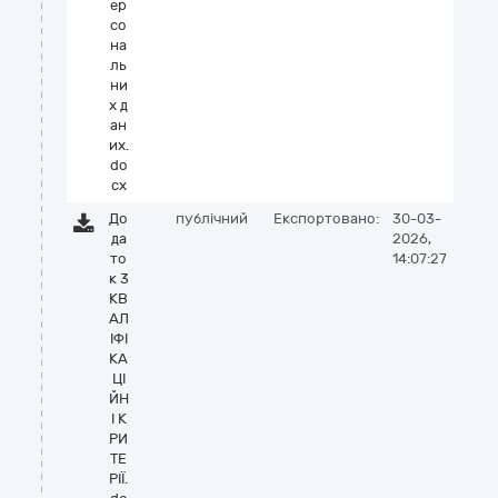
ер
со
на
ль
ни
х д
ан
их.
do
cx
До
публічний
Експортовано:
30-03-
да
2026,
то
14:07:27
к 3
КВ
АЛ
ІФІ
КА
ЦІ
ЙН
І К
РИ
ТЕ
РІЇ.