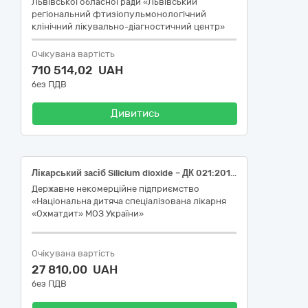
Львівської обласної ради «Львівський
регіональний фтизіопульмонологічний
клінічний лікувально-діагностичний центр»
Очікувана вартість
710 514,02 UAH
без ПДВ
Дивитись
Лікарський засіб Silicium dioxide – ДК 021:2015 – 33600000-6 - Фармацевтична продукція (Silicium dioxide – Код ДК 021:2015 – ДК 021:2015: 33610000-9 — Лікарські засоби для лікування захворювань шлунково-кишкового тракту та розладів обміну речовин)
Державне некомерційне підприємство
«Національна дитяча спеціалізована лікарня
«Охматдит» МОЗ України»
Очікувана вартість
27 810,00 UAH
без ПДВ