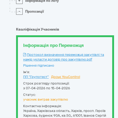
+
Інформація по лоту
-
Пропозиції
Кваліфікація Учасників
Інформація про Переможця
Протокол визначення переможця закупівлі та
намір укласти договір про закупівлю.pdf
Рішення підписано
Ім'я:
ПП "Групотест"
Досьє YouControl
Строк розгляду пропозиції:
з 07-04-2026 по 15-04-2026
Статус:
учасник виграв закупівлю
Контактна інформація:
Україна
,
Харківська область
,
Харків,
просп. Героїв
Харкова, будинок 90А, кв.50,
,
61001
,
Іванов Сергій