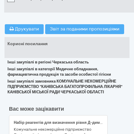
Друкувати
Звіт за поданими пропозиціями
Корисні посилання
Інші закупівлі в регіоні Черкаська область
Інші закупівлі в категорії Медичне обладнання,
фармацевтична продукція та засоби особистої гігієни
Інші закупівлі замовника КОМУНАЛЬНЕ НЕКОМЕРЦІЙНЕ
ПІДПРИЄМСТВО "КАНІВСЬКА БАГАТОПРОФІЛЬНА ЛІКАРНЯ"
КАНІВСЬКОЇ МІСЬКОЇ РАДИ ЧЕРКАСЬКОЇ ОБЛАСТІ
Вас може зацікавити
Набір реагентів для визначення рівня Д-димеру (25 тестів/набір); Набір реагентів для визначення рівня Ізоферменту креатинкінази МВ (25 тестів/набір); Набір реагентів для визначення рівня Серцевого тропоніну I (25 тестів/набір); Набір реагентів для визначення рівня Міогемоглобіну (25 тестів/набір); Набір реагентів для визначення рівня Прокальцитоніну (25 тестів/набір); Набір реагентів для визначення рівня Високочутливого C-реактивного білку (25 тестів/набір); Набір реагентів для визначення рівня Глікогемоглобіну (25 тестів/набір); Набір реагентів для визначення рівня Пепсиногену І (25 тестів/набір); Набір реагентів для визначення рівня Пепсиногену ІІ (25 тестів/набір); Набір реагентів для визначення рівня Антитіл до хелікобактер пілорі (25 тестів/набір); Набір реагентів для визначення рівня Феритину (25 тестів/набір); Набір реагентів для визначення рівня Тригліцериду (25 тестів/набір); Набір реагентів для визначення рівня Загального холестерину (25 тестів/набір); Набір реагентів для визначення рівня Холестерину ліпопротеїдів високої щільності (25 тестів/набір); Набір реагентів для визначення рівня Холестерину ліпопротеїдів низької щільності (25 тестів/набір)
Комунальне некомерційне підприємство