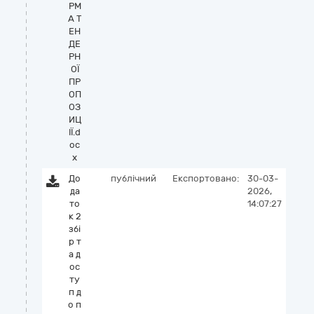
РМ
А Т
ЕН
ДЕ
РН
ОЇ
ПР
ОП
ОЗ
ИЦ
ІЇ.d
oc
x
До
публічний
Експортовано:
30-03-
да
2026,
то
14:07:27
к 2
збі
р т
а д
ос
ту
п д
о п