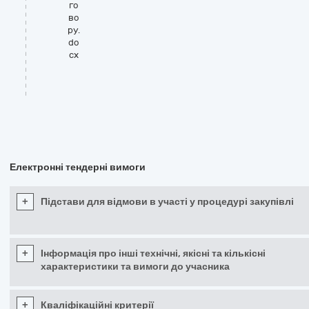
го
во
ру.
do
cx
Електронні тендерні вимоги
+
Підстави для відмови в участі у процедурі закупівлі
+
Інформація про інші технічні, якісні та кількісні
характеристики та вимоги до учасника
+
Кваліфікаційні критерії