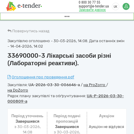
0 800 30 77 55
support@e-tender.ua
UK
Замовити дзвінок
Повернутись назад
Закупівлю оголошено - 30-03-2026, 14:08. Дата останніх змін
- 14-04-2026, 14:02
33690000-3 Лікарські засоби різні
(Лабораторні реактиви).
Оголошення про проведення.pdf
Закупівля:
UA-2026-03-30-006646-a
/
на ProZorro
/
на DoZorro
Рядок плану закупівлі та обґрунтування:
UA-P-2026-03-30-
000809-a
Період уточнень
Період подачі
Аукціон
Завершився
пропозицій
з 30-03-2026,
Завершився
Аукціон не відбувся
14:08
з 30-03-2026,