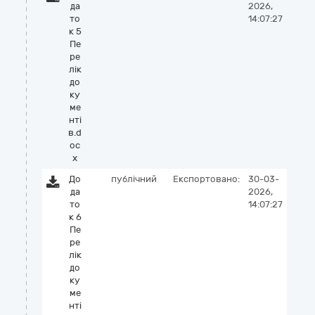
да
2026,
то
14:07:27
к 5
Пе
ре
лік
до
ку
ме
нті
в.d
oc
x
До
публічний
Експортовано:
30-03-
да
2026,
то
14:07:27
к 6
Пе
ре
лік
до
ку
ме
нті