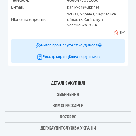
Телефон:
+380473632060
E-mail:
kaniv-crl@ukr.net
19003,
Україна
,
Черкаська
Місцезнаходження:
область,
Канів,
вул.
Успенська, 15-А
2
Витяг про відсутність судимості
Реєстр корупційних порушників
ДЕТАЛІ ЗАКУПІВЛІ
ЗВЕРНЕННЯ
ВИМОГИ/СКАРГИ
DOZORRO
ДЕРЖАУДИТСЛУЖБА УКРАЇНИ