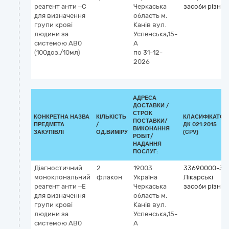
реагент анти –С
Черкаська
засоби різні
для визначення
область
м.
групи крові
Канів
вул.
людини за
Успенська,15-
системою АВ0
А
(100доз./10мл)
по 31-12-
2026
АДРЕСА
ДОСТАВКИ /
СТРОК
КОНКРЕТНА НАЗВА
КІЛЬКІСТЬ
КЛАСИФІКАТОР
ПОСТАВКИ/
ПРЕДМЕТА
/
ДК 021:2015
ВИКОНАННЯ
ЗАКУПІВЛІ
ОД.ВИМІРУ
(CPV)
РОБІТ/
НАДАННЯ
ПОСЛУГ:
Діагностичний
2
19003
33690000-3
моноклональний
флакон
Україна
Лікарські
реагент анти –Е
Черкаська
засоби різні
для визначення
область
м.
групи крові
Канів
вул.
людини за
Успенська,15-
системою АВ0
А