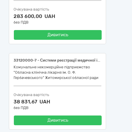
Очікувана вартість
283 600,00 UAH
без ПДВ
Дивитись
33120000-7 - Системи реєстрації медичної інформації та дослідне обладнання (Датчик SpO2; Кабель ЕКГ; Манжети)
Комунальне некомерційне підприємство
"Обласна клінічна лікарня ім. О. Ф.
Гербачевського" Житомирської обласної ради
Очікувана вартість
38 831,67 UAH
без ПДВ
Дивитись