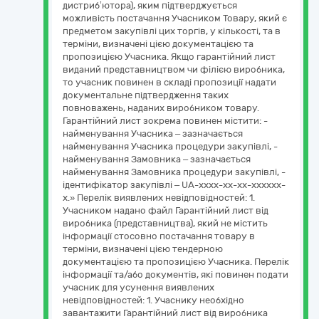
дистриб’ютора), яким підтверджується
можливість постачання Учасником Товару, який є
предметом закупівлі цих торгів, у кількості, та в
терміни, визначені цією документацією та
пропозицією Учасника. Якщо гарантійний лист
виданий представництвом чи філією виробника,
то учасник повинен в складі пропозиції надати
документальне підтвердження таких
повноважень, наданих виробником товару.
Гарантійний лист зокрема повинен містити: -
найменування Учасника – зазначається
найменування Учасника процедури закупівлі, -
найменування Замовника – зазначається
найменування Замовника процедури закупівлі, -
ідентифікатор закупівлі – UA-хххх-хх-хх-хххххх-
х.» Перелік виявлених невідповідностей: 1.
Учасником надано файл Гарантійний лист від
виробника (представництва), який не містить
інформації стосовно постачання товару в
терміни, визначені цією тендерною
документацією та пропозицією Учасника. Перелік
інформації та/або документів, які повинен подати
учасник для усунення виявлених
невідповідностей: 1. Учаснику необхідно
завантажити Гарантійний лист від виробника