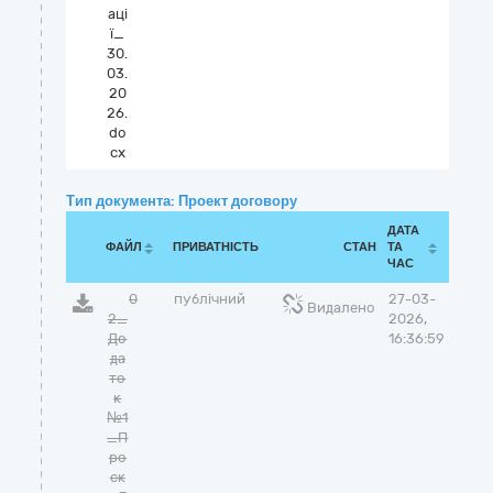
аці
ї_
30.
03.
20
26.
do
cx
Тип документа: Проект договору
ДАТА
ФАЙЛ
ПРИВАТНІСТЬ
СТАН
ТА
ЧАС
0
публічний
27-03-
Видалено
2_
2026,
До
16:36:59
да
то
к
№1
_П
ро
єк