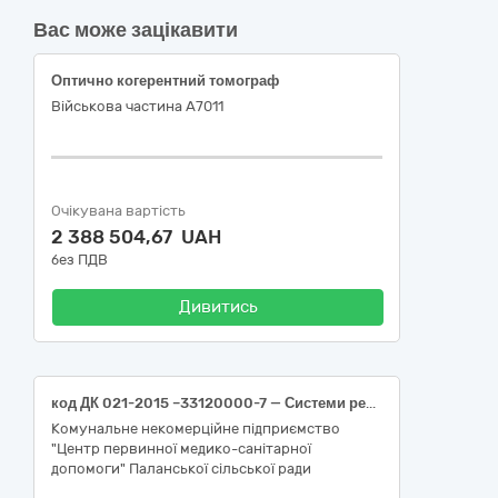
Вас може зацікавити
Оптично когерентний томограф
Військова частина А7011
Очікувана вартість
2 388 504,67 UAH
без ПДВ
Дивитись
код ДК 021-2015 –33120000-7 — Системи реєстрації медичної інформації та дослідне обладнання(Отоскоп,код згідно з ДК 021-2015 –33124100-6 — Діагностичні прилади, код НК 024:2023: 12849 – Отоскоп,прямий-8штук; Пікфлоуметр (спірометр) код згідно з ДК 021-2015 –33124100-6 — Діагностичні прилади, код НК 024:2023: 13680 – Діагностувальний спірометр-9штук; Дерматоскоп код згідно з ДК 021-2015 –33124100-6 — Діагностичні прилади, код НК 024:2023: 18021 - Дерматоскоп оптичний-14штук; Апарат для вимірювання рівня глюкози /холестерину в крові код згідно з ДК 021-2015 –33124100-6 — Діагностичні прилади , код НК 024:2023:Код 62646 — Глюкометр для використання біля пацієнта IVD (діагностика in vitro) з живленням від батареї - 10штук; Тест смужки для вимірювання рівня холестерину в крові, (25шт.)ДК 021:2015 – 33124131-2 Індикаторні смужки, код НК 024:2023 - 30222 Загальний холестерин IVD (діагностика in vitro), набір, імунохемілюмінесцентний аналіз, експрес-аналіз ; код EMDN за НК 031:2024 W01010205-Холестерин)(25шт.) -8штук; Бумага для ЕКГ розмір 210*20 код згідно з ДК 021-2015 –33124130-6 — Діагностичне приладдя , код НК 024:2023:Код 16754 — Папір для реєстрації електрокардіограм-30штук;(або аналоги).
Комунальне некомерційне підприємство
"Центр первинної медико-санітарної
допомоги" Паланської сільської ради