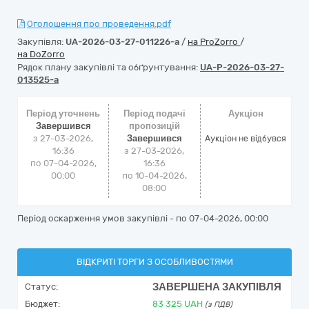
Оголошення про проведення.pdf
Закупівля:
UA-2026-03-27-011226-a
/
на ProZorro
/
на DoZorro
Рядок плану закупівлі та обґрунтування:
UA-P-2026-03-27-
013525-a
Період уточнень
Період подачі
Аукціон
Завершився
пропозицій
з 27-03-2026,
Завершився
Аукціон не відбувся
16:36
з 27-03-2026,
по 07-04-2026,
16:36
00:00
по 10-04-2026,
08:00
Період оскарження умов закупівлі - по
07-04-2026, 00:00
ВІДКРИТІ ТОРГИ З ОСОБЛИВОСТЯМИ
ЗАВЕРШЕНА ЗАКУПІВЛЯ
Статус:
Бюджет:
83 325
UAH
(з ПДВ)