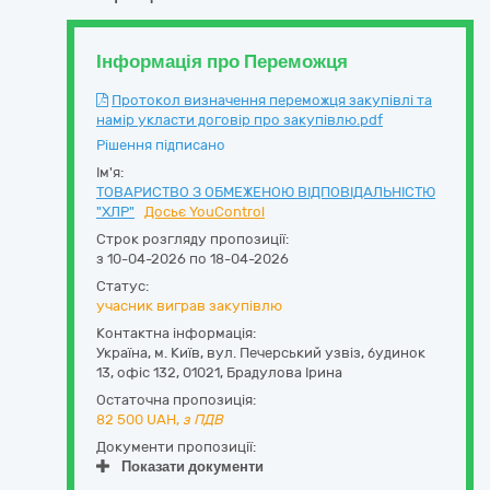
Інформація про Переможця
Протокол визначення переможця закупівлі та
намір укласти договір про закупівлю.pdf
Рішення підписано
Ім'я:
ТОВАРИСТВО З ОБМЕЖЕНОЮ ВІДПОВІДАЛЬНІСТЮ
"ХЛР"
Досьє YouControl
Строк розгляду пропозиції:
з 10-04-2026 по 18-04-2026
Статус:
учасник виграв закупівлю
Контактна інформація:
Україна
,
м. Київ
,
вул. Печерський узвіз, будинок
13, офіс 132
,
01021
,
Брадулова Ірина
Остаточна пропозиція:
82 500
UAH,
з ПДВ
Документи пропозиції:
Показати документи