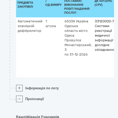
/
ПОСТАВКИ/
ДК 021:2015
ПРЕДМЕТА
ОД.ВИМІРУ
ВИКОНАННЯ
(CPV)
ЗАКУПІВЛІ
РОБІТ/НАДАННЯ
ПОСЛУГ:
Автоматичний
1
65038
Україна
33120000-7
зовнішній
штука
Одеська
Системи
дефібрилятор
область
місто
реєстрації
Одеса
медичної
Провулок
інформації та
Монастирський,
дослідне
3
обладнання
по 31-12-2026
+
Інформація по лоту
-
Пропозиції
Кваліфікація Учасників