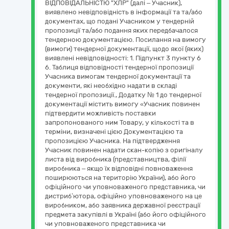
ВІДПОВІДАЛЬНІСТЮ "ХЛР" (далі – Учасник),
виявлено невідповідність в інформації та та/або
документах, що подані Учасником у тендерній
пропозиції та/або подання яких передбачалося
тендерною документацією. Посилання на вимогу
(вимоги) тендерної документації, щодо якої (яких)
виявлені невідповідності: 1. Підпункт 3 пункту 6
6. Таблиця відповідності тендерної пропозиції
Учасника вимогам тендерної документації та
документи, які необхідно надати в складі
тендерної пропозиції., Додатку № 1 до тендерної
документації містить вимогу «Учасник повинен
підтвердити можливість поставки
запропонованого ним Товару, у кількості та в
терміни, визначені цією Документацією та
пропозицією Учасника. На підтвердження
Учасник повинен надати скан-копію з оригіналу
листа від виробника (представництва, філії
виробника – якщо їх відповідні повноваження
поширюються на територію України), або його
офіційного чи уповноваженого представника, чи
дистриб’ютора, офіційно уповноваженого на це
виробником, або заявника державної реєстрації
предмета закупівлі в Україні (або його офіційного
чи уповноваженого представника чи