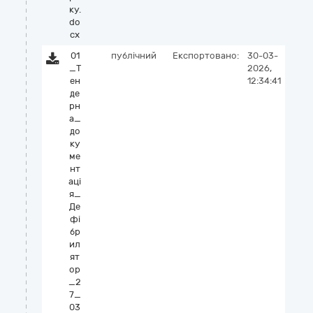
ку.
do
cx
01
публічний
Експортовано:
30-03-
_Т
2026,
ен
12:34:41
де
рн
а_
до
ку
ме
нт
аці
я_
Де
фі
бр
ил
ят
ор
_2
7_
03