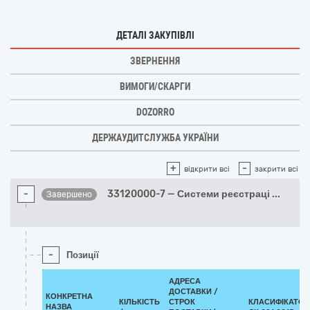
ДЕТАЛІ ЗАКУПІВЛІ
ЗВЕРНЕННЯ
ВИМОГИ/СКАРГИ
DOZORRO
ДЕРЖАУДИТСЛУЖБА УКРАЇНИ
+
-
відкрити всі
закрити всі
-
33120000-7 — Системи реєстраці
...
Завершено
-
Позиції
АДРЕСА
ДОСТАВКИ /
КОНКРЕТНА
КІЛЬКІСТЬ
СТРОК
КЛАСИФІКАТОР
НАЗВА