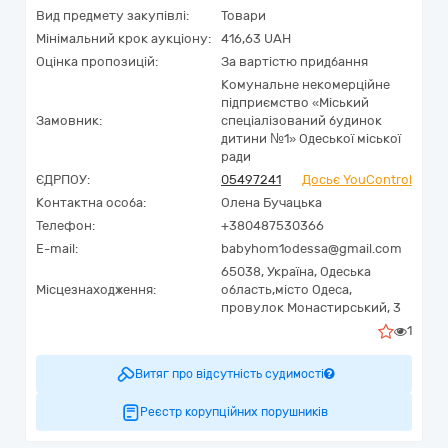
Вид предмету закупівлі:
Товари
Мінімальний крок аукціону:
416,63 UAH
Оцінка пропозицій:
За вартістю придбання
Комунальне некомерційне
підприємство «Міський
Замовник:
спеціалізований будинок
дитини №1» Одеської міської
ради
ЄДРПОУ:
05497241
Досьє YouControl
Контактна особа:
Олена Бучацька
Телефон:
+380487530366
E-mail:
babyhom1odessa@gmail.com
65038,
Україна
,
Одеська
Місцезнаходження:
область,
місто Одеса,
провулок Монастирський, 3
1
Витяг про відсутність судимості
Реєстр корупційних порушників