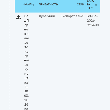
ДАТА
ФАЙЛ
ПРИВАТНІСТЬ
СТАН
ТА
ЧАС
03
публічний
Експортовано:
30-03-
_П
2026,
ер
12:34:41
елі
к з
мін
до
те
нд
ер
ної
до
ку
ме
нт
аці
ї_
30.
03.
20
26
ро