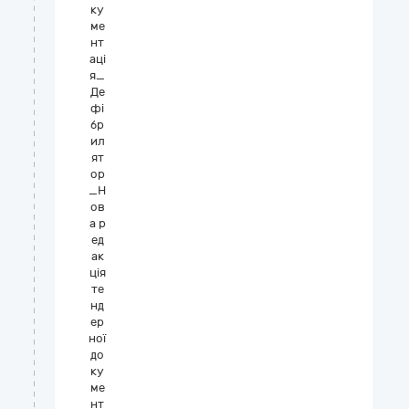
ку
ме
нт
аці
я_
Де
фі
бр
ил
ят
ор
_Н
ов
а р
ед
ак
ція
те
нд
ер
ної
до
ку
ме
нт