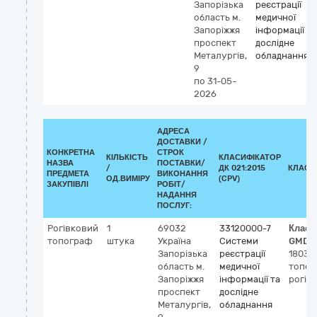
Запорізька
реєстрації
область
м.
медичної
Запоріжжя
інформації та
проспект
дослідне
Металургів,
обладнання
9
по 31-05-
2026
АДРЕСА
ДОСТАВКИ /
КОНКРЕТНА
СТРОК
КІЛЬКІСТЬ
КЛАСИФІКАТОР
НАЗВА
ПОСТАВКИ/
/
ДК 021:2015
КЛАСИ
ПРЕДМЕТА
ВИКОНАННЯ
ОД.ВИМІРУ
(CPV)
ЗАКУПІВЛІ
РОБІТ/
НАДАННЯ
ПОСЛУГ:
Рогівковий
1
69032
33120000-7
Класи
топограф
штука
Україна
Системи
GMDN
Запорізька
реєстрації
18038
область
м.
медичної
топог
Запоріжжя
інформації та
рогів
проспект
дослідне
Металургів,
обладнання