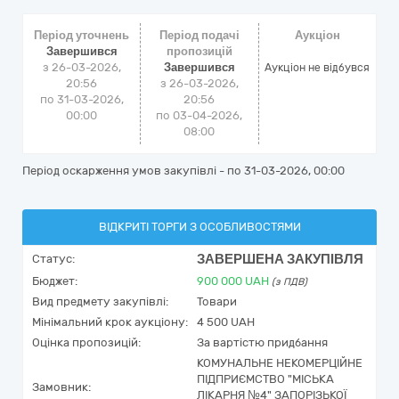
Період уточнень
Період подачі
Аукціон
Завершився
пропозицій
з 26-03-2026,
Завершився
Аукціон не відбувся
20:56
з 26-03-2026,
по 31-03-2026,
20:56
00:00
по 03-04-2026,
08:00
Період оскарження умов закупівлі - по
31-03-2026, 00:00
ВІДКРИТІ ТОРГИ З ОСОБЛИВОСТЯМИ
ЗАВЕРШЕНА ЗАКУПІВЛЯ
Статус:
Бюджет:
900 000
UAH
(з ПДВ)
Вид предмету закупівлі:
Товари
Мінімальний крок аукціону:
4 500 UAH
Оцінка пропозицій:
За вартістю придбання
КОМУНАЛЬНЕ НЕКОМЕРЦІЙНЕ
ПІДПРИЄМСТВО "МІСЬКА
Замовник:
ЛІКАРНЯ №4" ЗАПОРІЗЬКОЇ