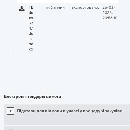
ТД
публічний
Експортовано:
26-03-
do
2026,
cx
20:56:10
33
17
do
cx.
do
cx
Електронні тендерні вимоги
+
Підстави для відмови в участі у процедурі закупівлі