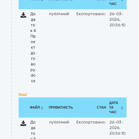
ЧАС
До
публічний
Експортовано:
26-03-
да
2026,
то
20:56:10
к 4
Пр
оє
кт
до
го
во
ру.
do
cx
Інші
ДАТА
ФАЙЛ
ПРИВАТНІСТЬ
СТАН
ТА
ЧАС
До
публічний
Експортовано:
26-03-
да
2026,
то
20:56:10
к 5