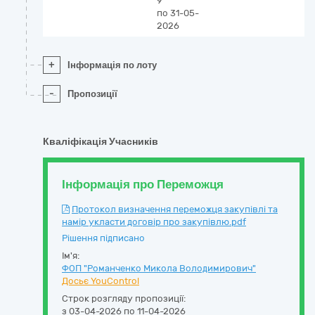
9
по 31-05-
2026
+
Інформація по лоту
-
Пропозиції
Кваліфікація Учасників
Інформація про Переможця
Протокол визначення переможця закупівлі та
намір укласти договір про закупівлю.pdf
Рішення підписано
Ім'я:
ФОП "Романченко Микола Володимирович"
Досьє YouControl
Строк розгляду пропозиції:
з 03-04-2026 по 11-04-2026