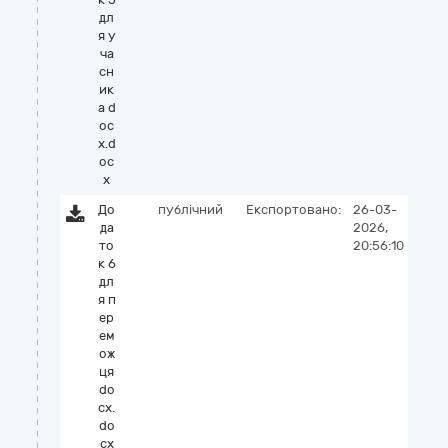
дл
я у
ча
сн
ик
а d
oc
x.d
oc
x
До
публічний
Експортовано:
26-03-
да
2026,
то
20:56:10
к 6
дл
я п
ер
ем
ож
ця
do
cx.
do
cx