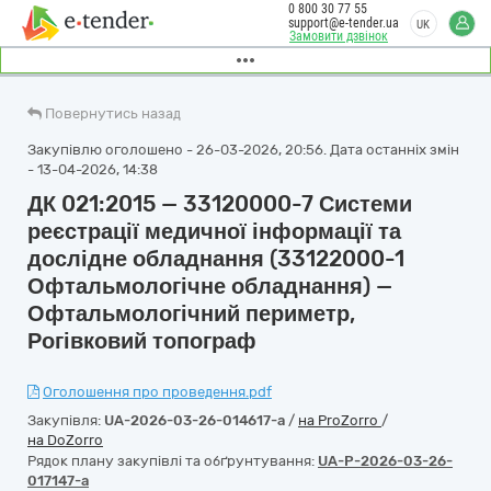
0 800 30 77 55
support@e-tender.ua
UK
Замовити дзвінок
Повернутись назад
Закупівлю оголошено - 26-03-2026, 20:56. Дата останніх змін
- 13-04-2026, 14:38
ДК 021:2015 — 33120000-7 Системи
реєстрації медичної інформації та
дослідне обладнання (33122000-1
Офтальмологічне обладнання) —
Офтальмологічний периметр,
Рогівковий топограф
Оголошення про проведення.pdf
Закупівля:
UA-2026-03-26-014617-a
/
на ProZorro
/
на DoZorro
Рядок плану закупівлі та обґрунтування:
UA-P-2026-03-26-
017147-a