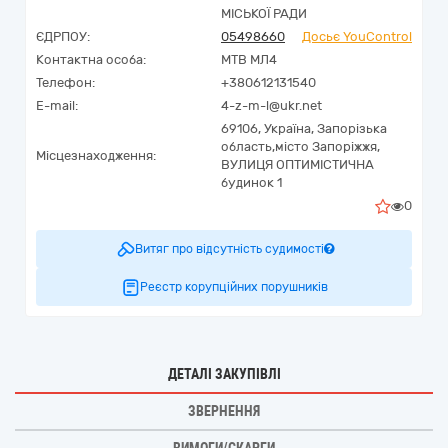
МІСЬКОЇ РАДИ
ЄДРПОУ:
05498660
Досьє YouControl
Контактна особа:
МТВ МЛ4
Телефон:
+380612131540
E-mail:
4-z-m-l@ukr.net
69106,
Україна
,
Запорізька
область,
місто Запоріжжя,
Місцезнаходження:
ВУЛИЦЯ ОПТИМІСТИЧНА
будинок 1
0
Витяг про відсутність судимості
Реєстр корупційних порушників
ДЕТАЛІ ЗАКУПІВЛІ
ЗВЕРНЕННЯ