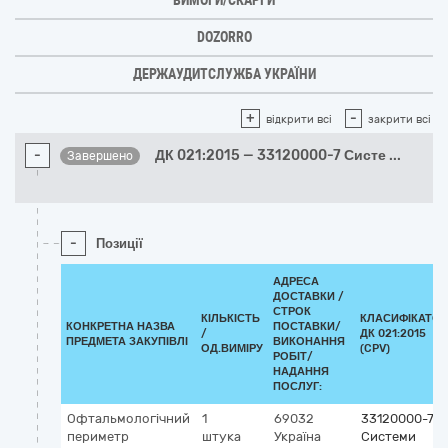
ВИМОГИ/СКАРГИ
DOZORRO
ДЕРЖАУДИТСЛУЖБА УКРАЇНИ
+
-
відкрити всі
закрити всі
-
ДК 021:2015 — 33120000-7 Систе
...
Завершено
-
Позиції
АДРЕСА
ДОСТАВКИ /
СТРОК
КІЛЬКІСТЬ
КЛАСИФІКАТОР
КОНКРЕТНА НАЗВА
ПОСТАВКИ/
/
ДК 021:2015
ПРЕДМЕТА ЗАКУПІВЛІ
ВИКОНАННЯ
ОД.ВИМІРУ
(CPV)
РОБІТ/
НАДАННЯ
ПОСЛУГ:
Офтальмологічний
1
69032
33120000-7
периметр
штука
Україна
Системи