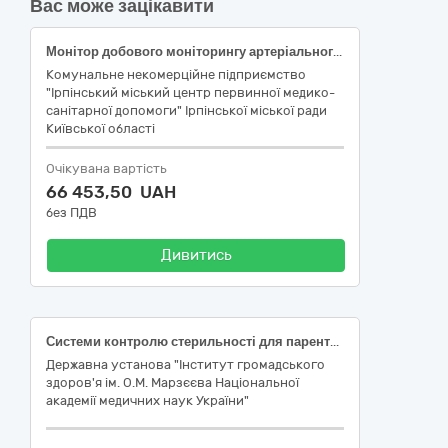
Вас може зацікавити
Монітор добового моніторингу артеріального тиску, (Монітор пацієнта ABPM 50 або еквівалент), за ДК 021:2015 33120000-7 — Системи реєстрації медичної інформації та дослідне обладнання (НК 024:2023 33586 - Система моніторингу фізіологічних показників одного пацієнта, код НК 031:2024 Z12050404- ХОЛТЕРІВСЬКІ СИСТЕМИ РЕЄСТРАЦІЇ АРТЕРІАЛЬНОГО ТИСКУ), ЕКГ електроди одноразові для функціональних досліджень
Комунальне некомерційне підприємство
"Ірпінський міський центр первинної медико-
санітарної допомоги" Ірпінської міської ради
Київської області
Очікувана вартість
66 453,50 UAH
без ПДВ
Дивитись
Системи контролю стерильності для парентеральних розчинів у маленьких флаконах - фільтрація закритого типу
Державна установа "Інститут громадського
здоров'я ім. О.М. Марзєєва Національної
академії медичних наук України"