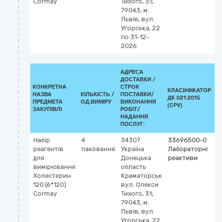
Cormay
Тихого, 31;
а
79043, м.
Львів, вул.
Угорська, 22
по 31-12-
2026
АДРЕСА
ДОСТАВКИ /
КОНКРЕТНА
СТРОК
КЛАСИФІКАТОР
НАЗВА
КІЛЬКІСТЬ /
ПОСТАВКИ/
ДК 021:2015
К
ПРЕДМЕТА
ОД.ВИМІРУ
ВИКОНАННЯ
(CPV)
ЗАКУПІВЛІ
РОБІТ/
НАДАННЯ
ПОСЛУГ:
Набір
4
34307
33696500-0
К
реагентів
паковання
Україна
Лабораторні
2
для
Донецька
реактиви
5
вимірювання
область
х
Холестерин
Краматорськ
(
120 (6*120)
вул. Олекси
н
Cormay
Тихого, 31;
с
79043, м.
а
Львів, вул.
Угорська, 22