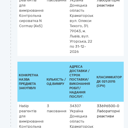
реагентів
паковання
Україна
Лабораторні
G
для
Донецька
реактиви
4
вимірювання
область
М
Контрольна
Краматорськ
а
сироватка N
вул. Олекси
к
Cormay (4х5)
Тихого, 31;
I
79043, м.
(
Львів, вул.
vi
Угорська, 22
к
по 31-12-
м
2026
АДРЕСА
ДОСТАВКИ /
КОНКРЕТНА
СТРОК
КЛАСИФІКАТОР
НАЗВА
КІЛЬКІСТЬ /
ПОСТАВКИ/
ДК 021:2015
К
ПРЕДМЕТА
ОД.ВИМІРУ
ВИКОНАННЯ
(CPV)
ЗАКУПІВЛІ
РОБІТ/
НАДАННЯ
ПОСЛУГ:
Набір
3
34307
33696500-0
К
реагентів
паковання
Україна
Лабораторні
G
для
Донецька
реактиви
4
вимірювання
область
М
Контрольна
Краматорськ
а