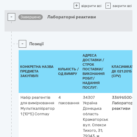
+
-
відкрити всі
закрити всі
-
Лабораторні реактиви
Завершено
-
Позиції
АДРЕСА
ДОСТАВКИ /
СТРОК
КОНКРЕТНА НАЗВА
КЛАСИФІКАТО
КІЛЬКІСТЬ /
ПОСТАВКИ/
ПРЕДМЕТА
ДК 021:2015
ОД.ВИМІРУ
ВИКОНАННЯ
ЗАКУПІВЛІ
(CPV)
РОБІТ/
НАДАННЯ
ПОСЛУГ:
Набір реагентів
4
34307
33696500-0
для вимірювання
паковання
Україна
Лабораторні
Мультікалібратор
Донецька
реактиви
1 (10*5) Cormay
область
Краматорськ
вул. Олекси
Тихого, 31;
79043, м.