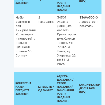
(CPV)
ЗАКУПІВЛІ
РОБІТ/
НАДАННЯ
ПОСЛУГ:
Набір
2
34307
33696500-0
К
реагентів
паковання
Україна
Лабораторні
2
для
Донецька
реактиви
5
вимірювання
область
х
Холестерин
Краматорськ
(
ліпопротеїну
вул. Олекси
н
низької
Тихого, 31;
с
щільності
79043, м.
а
прямий 60
Львів, вул.
Cormay
Угорська, 22
по 31-12-
2026
АДРЕСА
ДОСТАВКИ /
КОНКРЕТНА
СТРОК
КЛАСИФІКАТОР
НАЗВА
КІЛЬКІСТЬ /
ПОСТАВКИ/
ДК 021:2015
К
ПРЕДМЕТА
ОД.ВИМІРУ
ВИКОНАННЯ
(CPV)
ЗАКУПІВЛІ
РОБІТ/
НАДАННЯ
ПОСЛУГ: