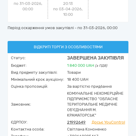
по 31-03-2026,
20:13
00:00
по 03-04-2026,
10:00
Період оскарження умов закупівлі - по
31-03-2026, 00:00
ВІДКРИТІ ТОРГИ З ОСОБЛИВОСТЯМИ
ЗАВЕРШЕНА ЗАКУПІВЛЯ
Статус:
Бюджет:
1 840 000
UAH
(з ПДВ)
Вид предмету закупівлі:
Товари
Мінімальний крок аукціону:
18 400 UAH
Оцінка пропозицій:
За вартістю придбання
КОМУНАЛЬНЕ НЕКОМЕРЦІЙНЕ
ПІДПРИЄМСТВО "ОБЛАСНЕ
Замовник:
ТЕРИТОРІАЛЬНЕ МЕДИЧНЕ
ОБ'ЄДНАННЯ М.
КРАМАТОРСЬК"
ЄДРПОУ:
21992649
Досьє YouControl
Контактна особа:
Світлана Кононенко