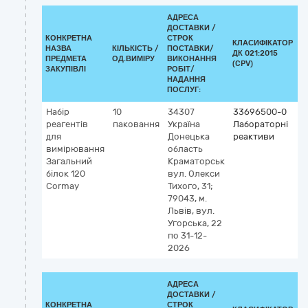
АДРЕСА
ДОСТАВКИ /
КОНКРЕТНА
СТРОК
КЛАСИФІКАТОР
НАЗВА
КІЛЬКІСТЬ /
ПОСТАВКИ/
ДК 021:2015
К
ПРЕДМЕТА
ОД.ВИМІРУ
ВИКОНАННЯ
(CPV)
ЗАКУПІВЛІ
РОБІТ/
НАДАННЯ
ПОСЛУГ:
Набір
10
34307
33696500-0
К
реагентів
паковання
Україна
Лабораторні
2
для
Донецька
реактиви
6
вимірювання
область
I
Загальний
Краматорськ
н
білок 120
вул. Олекси
с
Cormay
Тихого, 31;
а
79043, м.
Львів, вул.
Угорська, 22
по 31-12-
2026
АДРЕСА
ДОСТАВКИ /
КОНКРЕТНА
СТРОК