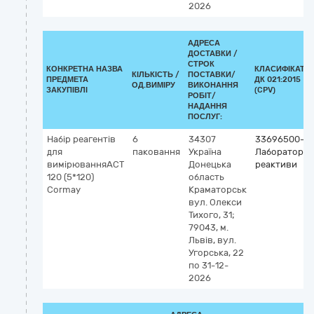
2026
АДРЕСА
ДОСТАВКИ /
СТРОК
КОНКРЕТНА НАЗВА
КЛАСИФІКАТО
КІЛЬКІСТЬ /
ПОСТАВКИ/
ПРЕДМЕТА
ДК 021:2015
ОД.ВИМІРУ
ВИКОНАННЯ
ЗАКУПІВЛІ
(CPV)
РОБІТ/
НАДАННЯ
ПОСЛУГ:
Набір реагентів
6
34307
33696500-0
для
паковання
Україна
Лабораторні
вимірюванняАСТ
Донецька
реактиви
120 (5*120)
область
Cormay
Краматорськ
вул. Олекси
Тихого, 31;
79043, м.
Львів, вул.
Угорська, 22
по 31-12-
2026