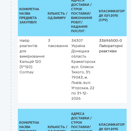
АДРЕСА
ДОСТАВКИ /
КОНКРЕТНА
СТРОК
КЛАСИФІКАТОР
НАЗВА
КІЛЬКІСТЬ /
ПОСТАВКИ/
ДК 021:2015
К
ПРЕДМЕТА
ОД.ВИМІРУ
ВИКОНАННЯ
(CPV)
ЗАКУПІВЛІ
РОБІТ/
НАДАННЯ
ПОСЛУГ:
Набір
3
34307
33696500-0
К
реагентів
паковання
Україна
Лабораторні
2
для
Донецька
реактиви
4
вимірювання
область
I
Кальцій 120
Краматорськ
н
(5*120)
вул. Олекси
с
Cormay
Тихого, 31;
а
79043, м.
Львів, вул.
Угорська, 22
по 31-12-
2026
АДРЕСА
ДОСТАВКИ /
КОНКРЕТНА
СТРОК
КЛАСИФІКАТОР
НАЗВА
КІЛЬКІСТЬ /
ПОСТАВКИ/
ДК 021:2015
К