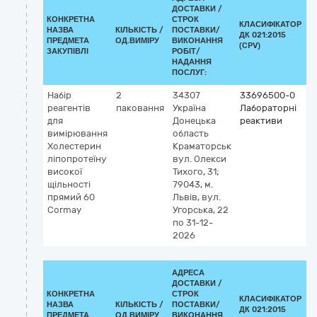
ДОСТАВКИ /
КОНКРЕТНА
СТРОК
КЛАСИФІКАТОР
НАЗВА
КІЛЬКІСТЬ /
ПОСТАВКИ/
ДК 021:2015
К
ПРЕДМЕТА
ОД.ВИМІРУ
ВИКОНАННЯ
(CPV)
ЗАКУПІВЛІ
РОБІТ/
НАДАННЯ
ПОСЛУГ:
Набір
2
34307
33696500-0
К
реагентів
паковання
Україна
Лабораторні
2
для
Донецька
реактиви
5
вимірювання
область
х
Холестерин
Краматорськ
(
ліпопротеїну
вул. Олекси
н
високої
Тихого, 31;
с
щільності
79043, м.
а
прямий 60
Львів, вул.
Cormay
Угорська, 22
по 31-12-
2026
АДРЕСА
ДОСТАВКИ /
КОНКРЕТНА
СТРОК
КЛАСИФІКАТОР
НАЗВА
КІЛЬКІСТЬ /
ПОСТАВКИ/
ДК 021:2015
К
ПРЕДМЕТА
ОД.ВИМІРУ
ВИКОНАННЯ