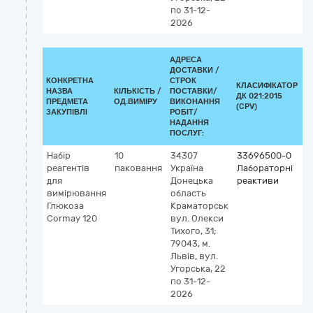
по 31-12-
2026
АДРЕСА
ДОСТАВКИ /
КОНКРЕТНА
СТРОК
КЛАСИФІКАТОР
НАЗВА
КІЛЬКІСТЬ /
ПОСТАВКИ/
ДК 021:2015
К
ПРЕДМЕТА
ОД.ВИМІРУ
ВИКОНАННЯ
(CPV)
ЗАКУПІВЛІ
РОБІТ/
НАДАННЯ
ПОСЛУГ:
Набір
10
34307
33696500-0
К
реагентів
паковання
Україна
Лабораторні
2
для
Донецька
реактиви
5
вимірювання
область
(
Глюкоза
Краматорськ
н
Cormay 120
вул. Олекси
с
Тихого, 31;
а
79043, м.
Львів, вул.
Угорська, 22
по 31-12-
2026