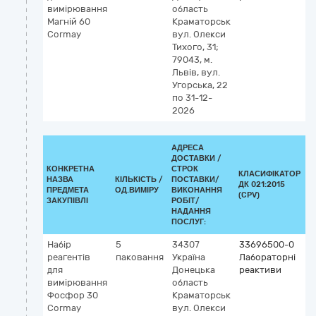
вимірювання
область
(
Магній 60
Краматорськ
(
Cormay
вул. Олекси
v
Тихого, 31;
79043, м.
Львів, вул.
Угорська, 22
по 31-12-
2026
АДРЕСА
ДОСТАВКИ /
КОНКРЕТНА
СТРОК
КЛАСИФІКАТОР
НАЗВА
КІЛЬКІСТЬ /
ПОСТАВКИ/
ДК 021:2015
К
ПРЕДМЕТА
ОД.ВИМІРУ
ВИКОНАННЯ
(CPV)
ЗАКУПІВЛІ
РОБІТ/
НАДАННЯ
ПОСЛУГ:
Набір
5
34307
33696500-0
К
реагентів
паковання
Україна
Лабораторні
2
для
Донецька
реактиви
5
вимірювання
область
ф
Фосфор 30
Краматорськ
(
Cormay
вул. Олекси
н