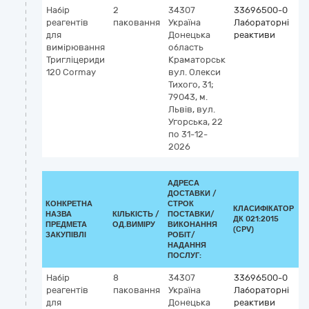
Набір
2
34307
33696500-0
К
реагентів
паковання
Україна
Лабораторні
G
для
Донецька
реактиви
5
вимірювання
область
Т
Тригліцериди
Краматорськ
I
120 Cormay
вул. Олекси
(
Тихого, 31;
v
79043, м.
Львів, вул.
Угорська, 22
по 31-12-
2026
АДРЕСА
ДОСТАВКИ /
КОНКРЕТНА
СТРОК
КЛАСИФІКАТОР
НАЗВА
КІЛЬКІСТЬ /
ПОСТАВКИ/
ДК 021:2015
К
ПРЕДМЕТА
ОД.ВИМІРУ
ВИКОНАННЯ
(CPV)
ЗАКУПІВЛІ
РОБІТ/
НАДАННЯ
ПОСЛУГ:
Набір
8
34307
33696500-0
К
реагентів
паковання
Україна
Лабораторні
2
для
Донецька
реактиви
5