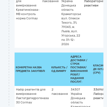
для
паковання
Україна
Лабораторні
вимірювання
Донецька
реактиви
Креатинкіназа-
область
МВ контроль
Краматорськ
норма Cormay
вул. Олекси
Тихого, 31;
79043, м.
Львів, вул.
Угорська, 22
по 31-12-
2026
АДРЕСА
ДОСТАВКИ /
СТРОК
КЛАСИФІ
КОНКРЕТНА НАЗВА
КІЛЬКІСТЬ /
ПОСТАВКИ/
ДК 021:20
ПРЕДМЕТА ЗАКУПІВЛІ
ОД.ВИМІРУ
ВИКОНАННЯ
(CPV)
РОБІТ/
НАДАННЯ
ПОСЛУГ:
Набір реагентів для
2
34307
3369650
вимірювання
паковання
Україна
Лаборат
Лактатдегидрогеназа
Донецька
реактив
30 Cormay
область
Краматорськ