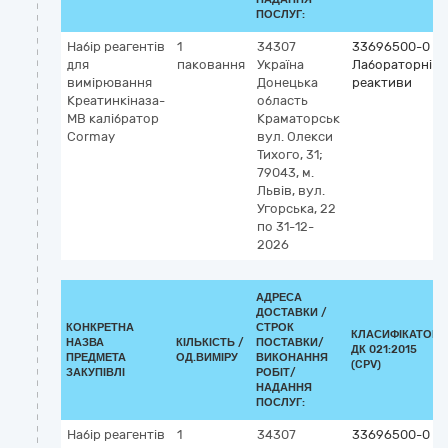
ПОСЛУГ:
Набір реагентів
1
34307
33696500-0
для
паковання
Україна
Лабораторні
вимірювання
Донецька
реактиви
Креатинкіназа-
область
МВ калібратор
Краматорськ
Cormay
вул. Олекси
Тихого, 31;
79043, м.
Львів, вул.
Угорська, 22
по 31-12-
2026
АДРЕСА
ДОСТАВКИ /
КОНКРЕТНА
СТРОК
КЛАСИФІКАТОР
НАЗВА
КІЛЬКІСТЬ /
ПОСТАВКИ/
ДК 021:2015
ПРЕДМЕТА
ОД.ВИМІРУ
ВИКОНАННЯ
(CPV)
ЗАКУПІВЛІ
РОБІТ/
НАДАННЯ
ПОСЛУГ:
Набір реагентів
1
34307
33696500-0