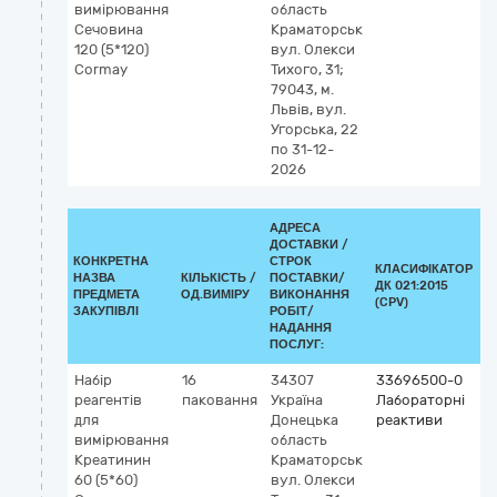
вимірювання
область
I
Сечовина
Краматорськ
н
120 (5*120)
вул. Олекси
с
Cormay
Тихого, 31;
а
79043, м.
Львів, вул.
Угорська, 22
по 31-12-
2026
АДРЕСА
ДОСТАВКИ /
КОНКРЕТНА
СТРОК
КЛАСИФІКАТОР
НАЗВА
КІЛЬКІСТЬ /
ПОСТАВКИ/
ДК 021:2015
К
ПРЕДМЕТА
ОД.ВИМІРУ
ВИКОНАННЯ
(CPV)
ЗАКУПІВЛІ
РОБІТ/
НАДАННЯ
ПОСЛУГ:
Набір
16
34307
33696500-0
К
реагентів
паковання
Україна
Лабораторні
2
для
Донецька
реактиви
5
вимірювання
область
(
Креатинин
Краматорськ
н
60 (5*60)
вул. Олекси
с