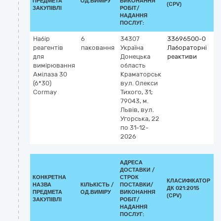
ПРЕДМЕТА
ОД.ВИМІРУ
ВИКОНАННЯ
(CPV)
ЗАКУПІВЛІ
РОБІТ/
НАДАННЯ
ПОСЛУГ:
Набір
6
34307
33696500-0
К
реагентів
паковання
Україна
Лабораторні
G
для
Донецька
реактиви
5
вимірювання
область
З
Амілаза 30
Краматорськ
а
(6*30)
вул. Олекси
(
Cormay
Тихого, 31;
v
79043, м.
Львів, вул.
Угорська, 22
по 31-12-
2026
АДРЕСА
ДОСТАВКИ /
КОНКРЕТНА
СТРОК
КЛАСИФІКАТОР
НАЗВА
КІЛЬКІСТЬ /
ПОСТАВКИ/
ДК 021:2015
К
ПРЕДМЕТА
ОД.ВИМІРУ
ВИКОНАННЯ
(CPV)
ЗАКУПІВЛІ
РОБІТ/
НАДАННЯ
ПОСЛУГ: