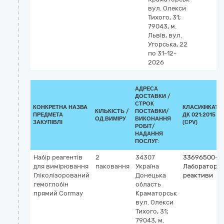
вул. Олекси
Тихого, 31;
79043, м.
Львів, вул.
Угорська, 22
по 31-12-
2026
АДРЕСА
ДОСТАВКИ /
СТРОК
КОНКРЕТНА НАЗВА
КЛАСИФІКАТО
КІЛЬКІСТЬ /
ПОСТАВКИ/
ПРЕДМЕТА
ДК 021:2015
ОД.ВИМІРУ
ВИКОНАННЯ
ЗАКУПІВЛІ
(CPV)
РОБІТ/
НАДАННЯ
ПОСЛУГ:
Набір реагентів
2
34307
33696500-0
для вимірювання
паковання
Україна
Лабораторні
Гліколізорований
Донецька
реактиви
гемоглобін
область
прямий Cormay
Краматорськ
вул. Олекси
Тихого, 31;
79043, м.