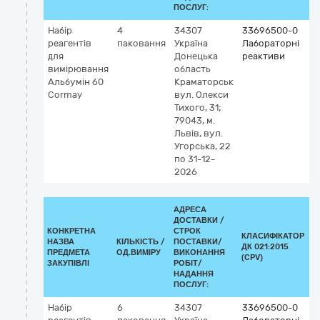
ПОСЛУГ:
Набір
4
34307
33696500-0
К
реагентів
паковання
Україна
Лабораторні
2
для
Донецька
реактиви
5
вимірювання
область
(
Альбумiн 60
Краматорськ
н
Cormаy
вул. Олекси
с
Тихого, 31;
а
79043, м.
Львів, вул.
Угорська, 22
по 31-12-
2026
АДРЕСА
ДОСТАВКИ /
КОНКРЕТНА
СТРОК
КЛАСИФІКАТОР
НАЗВА
КІЛЬКІСТЬ /
ПОСТАВКИ/
ДК 021:2015
К
ПРЕДМЕТА
ОД.ВИМІРУ
ВИКОНАННЯ
(CPV)
ЗАКУПІВЛІ
РОБІТ/
НАДАННЯ
ПОСЛУГ:
Набір
6
34307
33696500-0
К