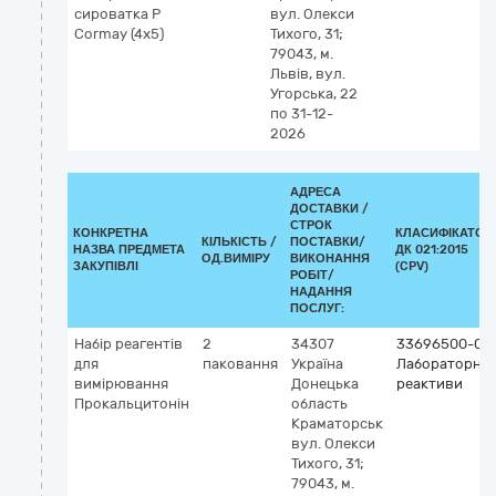
сироватка P
вул. Олекси
к
Cormay (4х5)
Тихого, 31;
I
79043, м.
(
Львів, вул.
vi
Угорська, 22
к
по 31-12-
м
2026
АДРЕСА
ДОСТАВКИ /
СТРОК
КОНКРЕТНА
КЛАСИФІКАТОР
КІЛЬКІСТЬ /
ПОСТАВКИ/
НАЗВА ПРЕДМЕТА
ДК 021:2015
ОД.ВИМІРУ
ВИКОНАННЯ
ЗАКУПІВЛІ
(CPV)
РОБІТ/
НАДАННЯ
ПОСЛУГ:
Набір реагентів
2
34307
33696500-0
для
паковання
Україна
Лабораторні
вимірювання
Донецька
реактиви
Прокальцитонін
область
Краматорськ
вул. Олекси
Тихого, 31;
79043, м.