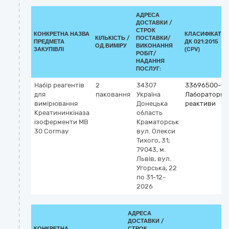
АДРЕСА
ДОСТАВКИ /
СТРОК
КОНКРЕТНА НАЗВА
КЛАСИФІКАТО
КІЛЬКІСТЬ /
ПОСТАВКИ/
ПРЕДМЕТА
ДК 021:2015
ОД.ВИМІРУ
ВИКОНАННЯ
ЗАКУПІВЛІ
(CPV)
РОБІТ/
НАДАННЯ
ПОСЛУГ:
Набір реагентів
2
34307
33696500-0
для
паковання
Україна
Лабораторні
вимірювання
Донецька
реактиви
Креатининкіназа
область
ізоферменти МВ
Краматорськ
30 Cormay
вул. Олекси
Тихого, 31;
79043, м.
Львів, вул.
Угорська, 22
по 31-12-
2026
АДРЕСА
ДОСТАВКИ /
КОНКРЕТНА
СТРОК