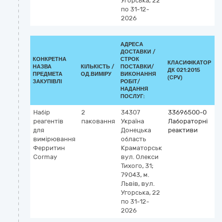
Угорська, 22
по 31-12-
2026
АДРЕСА
ДОСТАВКИ /
КОНКРЕТНА
СТРОК
КЛАСИФІКАТОР
НАЗВА
КІЛЬКІСТЬ /
ПОСТАВКИ/
ДК 021:2015
К
ПРЕДМЕТА
ОД.ВИМІРУ
ВИКОНАННЯ
(CPV)
ЗАКУПІВЛІ
РОБІТ/
НАДАННЯ
ПОСЛУГ:
Набір
2
34307
33696500-0
К
реагентів
паковання
Україна
Лабораторні
G
для
Донецька
реактиви
5
вимірювання
область
(
Ферритин
Краматорськ
vi
Cormay
вул. Олекси
н
Тихого, 31;
т
79043, м.
а
Львів, вул.
Угорська, 22
по 31-12-
2026