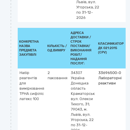
Львів, вул.
Угорська, 22
по 31-12-
2026
АДРЕСА
ДОСТАВКИ /
КОНКРЕТНА
СТРОК
КЛАСИФІКАТОР
НАЗВА
КІЛЬКІСТЬ /
ПОСТАВКИ/
ДК 021:2015
К
ПРЕДМЕТА
ОД.ВИМІРУ
ВИКОНАННЯ
(CPV)
ЗАКУПІВЛІ
РОБІТ/
НАДАННЯ
ПОСЛУГ:
Набір
2
34307
33696500-0
К
реагентів
паковання
Україна
Лабораторні
G
для
Донецька
реактиви
5
вимірювання
область
T
TPHA сифіліс
Краматорськ
p
латекс 100
вул. Олекси
a
Тихого, 31;
(
79043, м.
vi
Львів, вул.
р
Угорська, 22
а
по 31-12-