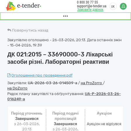
0 800 30 77 55
support@e-tender.ua
UK
Замовити дзвінок
Повернутись назад
Закупівлю оголошено - 26-03-2026, 20:13. Дата останніх змін
- 15-04-2026, 19:39
ДК 021:2015 – 33690000-3 Лікарські
засоби різні. Лабораторні реактиви
Оголошення про проведення.pdf
Закупівля:
UA-2026-03-26-014509-a
/
на ProZorro
/
на DoZorro
Рядок плану закупівлі та обґрунтування:
UA-P-2026-03-26-
016249-a
Період уточнень
Період подачі
Аукціон
Завершився
пропозицій
з 26-03-2026,
Завершився
Аукціон не відбувся
20:13
з 26-03-2026,