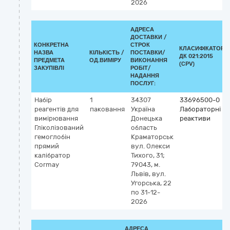
2026
АДРЕСА
ДОСТАВКИ /
КОНКРЕТНА
СТРОК
КЛАСИФІКАТОР
НАЗВА
КІЛЬКІСТЬ /
ПОСТАВКИ/
ДК 021:2015
ПРЕДМЕТА
ОД.ВИМІРУ
ВИКОНАННЯ
(CPV)
ЗАКУПІВЛІ
РОБІТ/
НАДАННЯ
ПОСЛУГ:
Набір
1
34307
33696500-0
реагентів для
паковання
Україна
Лабораторні
вимірювання
Донецька
реактиви
Гліколізований
область
гемоглобін
Краматорськ
прямий
вул. Олекси
калібратор
Тихого, 31;
Cormay
79043, м.
Львів, вул.
Угорська, 22
по 31-12-
2026
АДРЕСА