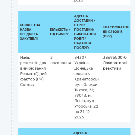
2026
АДРЕСА
ДОСТАВКИ /
КОНКРЕТНА
СТРОК
КЛАСИФІКАТОР
НАЗВА
КІЛЬКІСТЬ /
ПОСТАВКИ/
ДК 021:2015
К
ПРЕДМЕТА
ОД.ВИМІРУ
ВИКОНАННЯ
(CPV)
ЗАКУПІВЛІ
РОБІТ/
НАДАННЯ
ПОСЛУГ:
Набір
2
34307
33696500-0
К
реагентів для
паковання
Україна
Лабораторні
вимірювання
Донецька
реактиви
5
Ревматоїдний
область
Р
фактор (РФ)
Краматорськ
ч
Cormay
вул. Олекси
(
Тихого, 31;
v
79043, м.
р
Львів, вул.
а
Угорська, 22
по 31-12-
2026
АДРЕСА