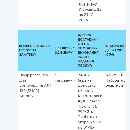
Львів, вул.
Угорська, 22
по 31-12-
2026
АДРЕСА
ДОСТАВКИ /
СТРОК
КОНКРЕТНА НАЗВА
КЛАСИФІКАТО
КІЛЬКІСТЬ /
ПОСТАВКИ/
ПРЕДМЕТА
ДК 021:2015
ОД.ВИМІРУ
ВИКОНАННЯ
ЗАКУПІВЛІ
(CPV)
РОБІТ/
НАДАННЯ
ПОСЛУГ:
Набір реагентів
6
34307
33696500-0
для
паковання
Україна
Лабораторні
вимірюванняАЛТ
Донецька
реактиви
120 (5*120)
область
Cormay
Краматорськ
вул. Олекси
Тихого, 31;
79043, м.
Львів, вул.
Угорська, 22
по 31-12-