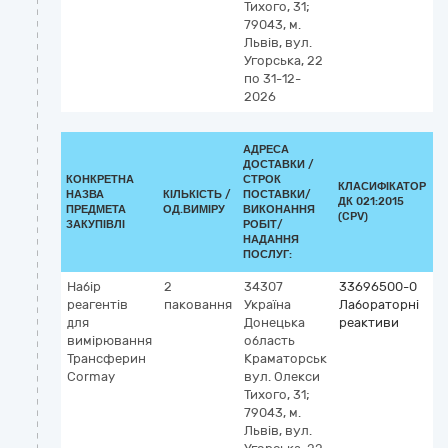
Тихого, 31;
с
79043, м.
а
Львів, вул.
Угорська, 22
по 31-12-
2026
АДРЕСА
ДОСТАВКИ /
КОНКРЕТНА
СТРОК
КЛАСИФІКАТОР
НАЗВА
КІЛЬКІСТЬ /
ПОСТАВКИ/
ДК 021:2015
К
ПРЕДМЕТА
ОД.ВИМІРУ
ВИКОНАННЯ
(CPV)
ЗАКУПІВЛІ
РОБІТ/
НАДАННЯ
ПОСЛУГ:
Набір
2
34307
33696500-0
К
реагентів
паковання
Україна
Лабораторні
G
для
Донецька
реактиви
5
вимірювання
область
I
Трансферин
Краматорськ
vi
Cormay
вул. Олекси
н
Тихого, 31;
т
79043, м.
а
Львів, вул.