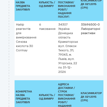
КЛАСИФІКАТОР
НАЗВА
КІЛЬКІСТЬ /
ПОСТАВКИ/
ДК 021:2015
К
ПРЕДМЕТА
ОД.ВИМІРУ
ВИКОНАННЯ
(CPV)
ЗАКУПІВЛІ
РОБІТ/
НАДАННЯ
ПОСЛУГ:
Набір
6
34307
33696500-0
К
реагентів
паковання
Україна
Лабораторні
2
для
Донецька
реактиви
5
вимірювання
область
I
Сечова
Краматорськ
н
кислота 30
вул. Олекси
с
Cormay
Тихого, 31;
а
79043, м.
Львів, вул.
Угорська, 22
по 31-12-
2026
АДРЕСА
ДОСТАВКИ /
КОНКРЕТНА
СТРОК
КЛАСИФІКАТОР
НАЗВА
КІЛЬКІСТЬ /
ПОСТАВКИ/
ДК 021:2015
К
ПРЕДМЕТА
ОД.ВИМІРУ
ВИКОНАННЯ
(CPV)
ЗАКУПІВЛІ
РОБІТ/
НАДАННЯ