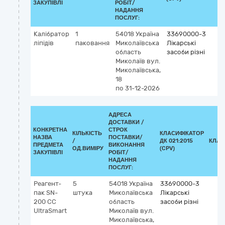
ЗАКУПІВЛІ
РОБІТ/
НАДАННЯ
ПОСЛУГ:
Калібратор
1
54018
Україна
33690000-3
ліпідів
паковання
Миколаївська
Лікарські
область
засоби різні
Миколаїв
вул.
Миколаївська,
18
по 31-12-2026
АДРЕСА
ДОСТАВКИ /
КОНКРЕТНА
СТРОК
КІЛЬКІСТЬ
КЛАСИФІКАТОР
НАЗВА
ПОСТАВКИ/
/
ДК 021:2015
КЛАС
ПРЕДМЕТА
ВИКОНАННЯ
ОД.ВИМІРУ
(CPV)
ЗАКУПІВЛІ
РОБІТ/
НАДАННЯ
ПОСЛУГ:
Реагент-
5
54018
Україна
33690000-3
пак SN-
штука
Миколаївська
Лікарські
200 CC
область
засоби різні
UltraSmart
Миколаїв
вул.
Миколаївська,