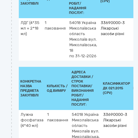
(CPV)
ЗАКУПІВЛІ
РОБІТ/
НАДАННЯ
ПОСЛУГ:
ЛДГ (4*35
1
54018
Україна
33690000-3
мл + 2*18
паковання
Миколаївська
Лікарські
мл)
область
засоби різні
Миколаїв
вул.
Миколаївська,
18
по 31-12-2026
АДРЕСА
ДОСТАВКИ /
КОНКРЕТНА
СТРОК
КЛАСИФІКАТОР
НАЗВА
КІЛЬКІСТЬ /
ПОСТАВКИ/
ДК 021:2015
КЛ
ПРЕДМЕТА
ОД.ВИМІРУ
ВИКОНАННЯ
(CPV)
ЗАКУПІВЛІ
РОБІТ/
НАДАННЯ
ПОСЛУГ:
Лужна
1
54018
Україна
33690000-3
фосфатаза
паковання
Миколаївська
Лікарські
(4*40 мл)
область
засоби різні
Миколаїв
вул.
Миколаївська,