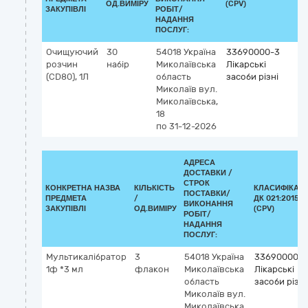
ОД.ВИМІРУ
(CPV)
ЗАКУПІВЛІ
РОБІТ/
НАДАННЯ
ПОСЛУГ:
Очищуючий
30
54018
Україна
33690000-3
розчин
набір
Миколаївська
Лікарські
(CD80), 1Л
область
засоби різні
Миколаїв
вул.
Миколаївська,
18
по 31-12-2026
АДРЕСА
ДОСТАВКИ /
СТРОК
КОНКРЕТНА НАЗВА
КІЛЬКІСТЬ
КЛАСИФІКАТ
ПОСТАВКИ/
ПРЕДМЕТА
/
ДК 021:2015
ВИКОНАННЯ
ЗАКУПІВЛІ
ОД.ВИМІРУ
(CPV)
РОБІТ/
НАДАННЯ
ПОСЛУГ:
Мультикалібратор
3
54018
Україна
33690000-3
1ф *3 мл
флакон
Миколаївська
Лікарські
область
засоби різні
Миколаїв
вул.
Миколаївська,