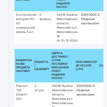
НАДАННЯ
ПОСЛУГ:
Контрольний
5
54018
Україна
33690000-3
матеріал BC-
флакон
Миколаївська
Лікарські
5D
область
засоби різні
нормальний
Миколаїв
вул.
рівень 3 мл
Миколаївська,
18
по 31-12-2026
АДРЕСА
ДОСТАВКИ /
КОНКРЕТНА
СТРОК
КІЛЬКІСТЬ
КЛАСИФІКАТОР
НАЗВА
ПОСТАВКИ/
/
ДК 021:2015
КЛАС
ПРЕДМЕТА
ВИКОНАННЯ
ОД.ВИМІРУ
(CPV)
ЗАКУПІВЛІ
РОБІТ/
НАДАННЯ
ПОСЛУГ:
Реагент
2
54018
Україна
33690000-3
"DS
штука
Миколаївська
Лікарські
Diluent"
область
засоби різні
20л
Миколаїв
вул.
Миколаївська,