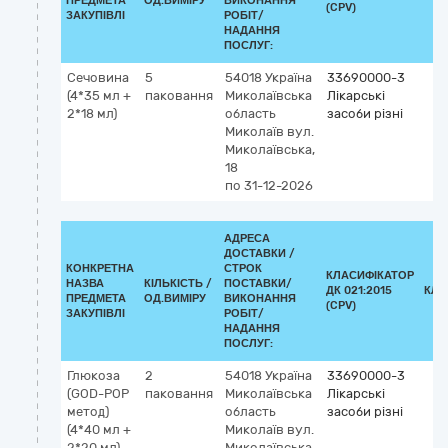
ПРЕДМЕТА
ОД.ВИМІРУ
ВИКОНАННЯ
(CPV)
ЗАКУПІВЛІ
РОБІТ/
НАДАННЯ
ПОСЛУГ:
Сечовина
5
54018
Україна
33690000-3
(4*35 мл +
паковання
Миколаївська
Лікарські
2*18 мл)
область
засоби різні
Миколаїв
вул.
Миколаївська,
18
по 31-12-2026
АДРЕСА
ДОСТАВКИ /
КОНКРЕТНА
СТРОК
КЛАСИФІКАТОР
НАЗВА
КІЛЬКІСТЬ /
ПОСТАВКИ/
ДК 021:2015
КЛА
ПРЕДМЕТА
ОД.ВИМІРУ
ВИКОНАННЯ
(CPV)
ЗАКУПІВЛІ
РОБІТ/
НАДАННЯ
ПОСЛУГ:
Глюкоза
2
54018
Україна
33690000-3
(GOD-POP
паковання
Миколаївська
Лікарські
метод)
область
засоби різні
(4*40 мл +
Миколаїв
вул.
2*20 мл)
Миколаївська,