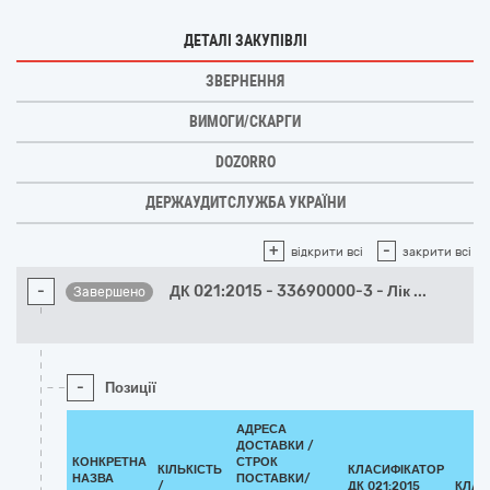
ДЕТАЛІ ЗАКУПІВЛІ
ЗВЕРНЕННЯ
ВИМОГИ/СКАРГИ
DOZORRO
ДЕРЖАУДИТСЛУЖБА УКРАЇНИ
+
-
відкрити всі
закрити всі
-
ДК 021:2015 - 33690000-3 - Лік
...
Завершено
-
Позиції
АДРЕСА
ДОСТАВКИ /
КОНКРЕТНА
СТРОК
КІЛЬКІСТЬ
КЛАСИФІКАТОР
НАЗВА
ПОСТАВКИ/
/
ДК 021:2015
КЛАС