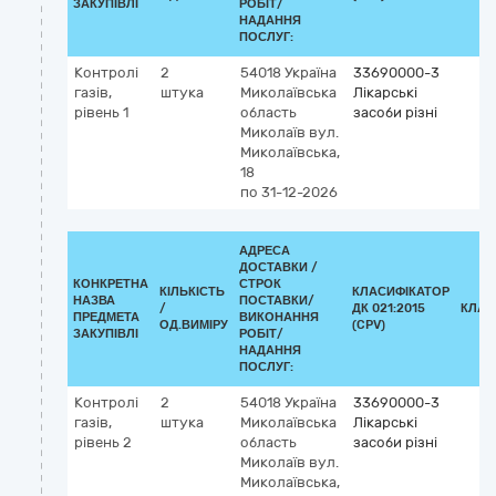
ЗАКУПІВЛІ
РОБІТ/
НАДАННЯ
ПОСЛУГ:
Контролі
2
54018
Україна
33690000-3
газів,
штука
Миколаївська
Лікарські
рівень 1
область
засоби різні
Миколаїв
вул.
Миколаївська,
18
по 31-12-2026
АДРЕСА
ДОСТАВКИ /
КОНКРЕТНА
СТРОК
КІЛЬКІСТЬ
КЛАСИФІКАТОР
НАЗВА
ПОСТАВКИ/
/
ДК 021:2015
КЛАС
ПРЕДМЕТА
ВИКОНАННЯ
ОД.ВИМІРУ
(CPV)
ЗАКУПІВЛІ
РОБІТ/
НАДАННЯ
ПОСЛУГ:
Контролі
2
54018
Україна
33690000-3
газів,
штука
Миколаївська
Лікарські
рівень 2
область
засоби різні
Миколаїв
вул.
Миколаївська,