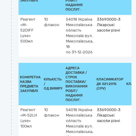
ЗАКУПІВЛІ
РОБІТ/
НАДАННЯ
ПОСЛУГ:
Реагент
10
54018
Україна
33690000-3
«M-
флакон
Миколаївська
Лікарські
52DIFF
область
засоби різні
Lyse»
Миколаїв
вул.
500мл
Миколаївська,
18
по 31-12-2026
АДРЕСА
ДОСТАВКИ /
КОНКРЕТНА
СТРОК
КІЛЬКІСТЬ
КЛАСИФІКАТОР
НАЗВА
ПОСТАВКИ/
/
ДК 021:2015
КЛАС
ПРЕДМЕТА
ВИКОНАННЯ
ОД.ВИМІРУ
(CPV)
ЗАКУПІВЛІ
РОБІТ/
НАДАННЯ
ПОСЛУГ:
Реагент
10
54018
Україна
33690000-3
«M-52LH
флакон
Миколаївська
Лікарські
Lyse»
область
засоби різні
100мл
Миколаїв
вул.
Миколаївська,