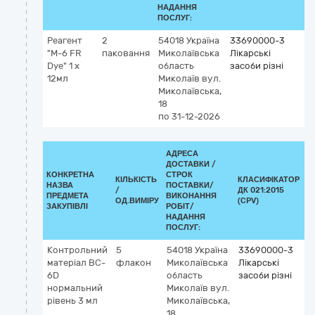
НАДАННЯ
ПОСЛУГ:
Реагент
2
54018
Україна
33690000-3
"M-6 FR
паковання
Миколаївська
Лікарські
Dye" 1 х
область
засоби різні
12мл
Миколаїв
вул.
Миколаївська,
18
по 31-12-2026
АДРЕСА
ДОСТАВКИ /
КОНКРЕТНА
СТРОК
КІЛЬКІСТЬ
КЛАСИФІКАТОР
НАЗВА
ПОСТАВКИ/
/
ДК 021:2015
К
ПРЕДМЕТА
ВИКОНАННЯ
ОД.ВИМІРУ
(CPV)
ЗАКУПІВЛІ
РОБІТ/
НАДАННЯ
ПОСЛУГ:
Контрольний
5
54018
Україна
33690000-3
матеріал BC-
флакон
Миколаївська
Лікарські
6D
область
засоби різні
нормальний
Миколаїв
вул.
рівень 3 мл
Миколаївська,
18