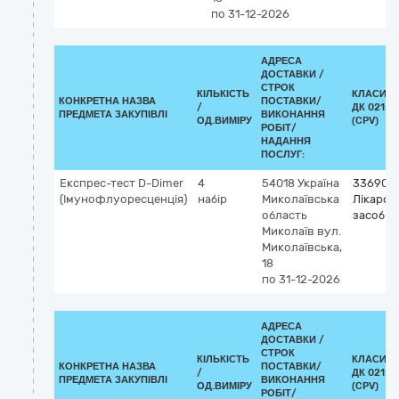
по 31-12-2026
АДРЕСА
ДОСТАВКИ /
СТРОК
КІЛЬКІСТЬ
КЛАСИФІ
КОНКРЕТНА НАЗВА
ПОСТАВКИ/
/
ДК 021:2
ПРЕДМЕТА ЗАКУПІВЛІ
ВИКОНАННЯ
ОД.ВИМІРУ
(CPV)
РОБІТ/
НАДАННЯ
ПОСЛУГ:
Експрес-тест D-Dimer
4
54018
Україна
336900
(Імунофлуоресценція)
набір
Миколаївська
Лікарськ
область
засоби р
Миколаїв
вул.
Миколаївська,
18
по 31-12-2026
АДРЕСА
ДОСТАВКИ /
СТРОК
КІЛЬКІСТЬ
КЛАСИФІ
КОНКРЕТНА НАЗВА
ПОСТАВКИ/
/
ДК 021:2
ПРЕДМЕТА ЗАКУПІВЛІ
ВИКОНАННЯ
ОД.ВИМІРУ
(CPV)
РОБІТ/