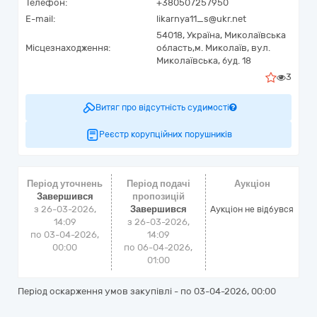
Телефон:
+380507257950
E-mail:
likarnya11_s@ukr.net
54018,
Україна
,
Миколаївська
Місцезнаходження:
область,
м. Миколаїв,
вул.
Миколаївська, буд. 18
3
Витяг про відсутність судимості
Реєстр корупційних порушників
Період уточнень
Період подачі
Аукціон
Завершився
пропозицій
з 26-03-2026,
Завершився
Аукціон не відбувся
14:09
з 26-03-2026,
по 03-04-2026,
14:09
00:00
по 06-04-2026,
01:00
Період оскарження умов закупівлі - по
03-04-2026, 00:00