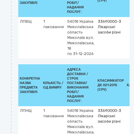
(CPV)
ЗАКУПІВЛІ
РОБІТ/
НАДАННЯ
ПОСЛУГ:
ЛПВЩ
1
54018
Україна
33690000-3
паковання
Миколаївська
Лікарські
область
засоби різні
Миколаїв
вул.
Миколаївська,
18
по 31-12-2026
АДРЕСА
ДОСТАВКИ /
КОНКРЕТНА
СТРОК
КЛАСИФІКАТОР
НАЗВА
КІЛЬКІСТЬ /
ПОСТАВКИ/
ДК 021:2015
КЛА
ПРЕДМЕТА
ОД.ВИМІРУ
ВИКОНАННЯ
(CPV)
ЗАКУПІВЛІ
РОБІТ/
НАДАННЯ
ПОСЛУГ:
ЛПНЩ
1
54018
Україна
33690000-3
паковання
Миколаївська
Лікарські
область
засоби різні
Миколаїв
вул.
Миколаївська,