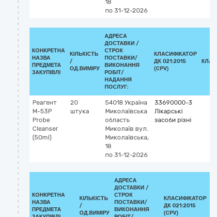
18
по 31-12-2026
АДРЕСА
ДОСТАВКИ /
КОНКРЕТНА
СТРОК
КІЛЬКІСТЬ
КЛАСИФІКАТОР
НАЗВА
ПОСТАВКИ/
/
ДК 021:2015
КЛАС
ПРЕДМЕТА
ВИКОНАННЯ
ОД.ВИМІРУ
(CPV)
ЗАКУПІВЛІ
РОБІТ/
НАДАННЯ
ПОСЛУГ:
Реагент
20
54018
Україна
33690000-3
M-53P
штука
Миколаївська
Лікарські
Probe
область
засоби різні
Cleanser
Миколаїв
вул.
(50ml)
Миколаївська,
18
по 31-12-2026
АДРЕСА
ДОСТАВКИ /
КОНКРЕТНА
СТРОК
КІЛЬКІСТЬ
КЛАСИФІКАТОР
НАЗВА
ПОСТАВКИ/
/
ДК 021:2015
К
ПРЕДМЕТА
ВИКОНАННЯ
ОД.ВИМІРУ
(CPV)
ЗАКУПІВЛІ
РОБІТ/