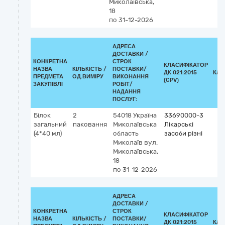
Миколаївська,
18
по 31-12-2026
АДРЕСА
ДОСТАВКИ /
КОНКРЕТНА
СТРОК
КЛАСИФІКАТОР
НАЗВА
КІЛЬКІСТЬ /
ПОСТАВКИ/
ДК 021:2015
КЛА
ПРЕДМЕТА
ОД.ВИМІРУ
ВИКОНАННЯ
(CPV)
ЗАКУПІВЛІ
РОБІТ/
НАДАННЯ
ПОСЛУГ:
Білок
2
54018
Україна
33690000-3
загальний
паковання
Миколаївська
Лікарські
(4*40 мл)
область
засоби різні
Миколаїв
вул.
Миколаївська,
18
по 31-12-2026
АДРЕСА
ДОСТАВКИ /
КОНКРЕТНА
СТРОК
КЛАСИФІКАТОР
НАЗВА
КІЛЬКІСТЬ /
ПОСТАВКИ/
ДК 021:2015
КЛА