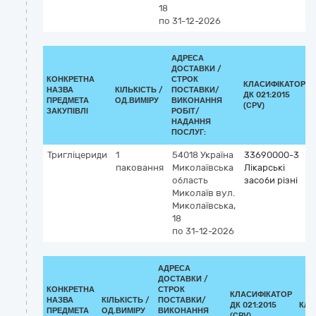
18
по 31-12-2026
АДРЕСА
ДОСТАВКИ /
КОНКРЕТНА
СТРОК
КЛАСИФІКАТОР
НАЗВА
КІЛЬКІСТЬ /
ПОСТАВКИ/
ДК 021:2015
ПРЕДМЕТА
ОД.ВИМІРУ
ВИКОНАННЯ
(CPV)
ЗАКУПІВЛІ
РОБІТ/
НАДАННЯ
ПОСЛУГ:
Тригліцериди
1
54018
Україна
33690000-3
паковання
Миколаївська
Лікарські
область
засоби різні
Миколаїв
вул.
Миколаївська,
18
по 31-12-2026
АДРЕСА
ДОСТАВКИ /
КОНКРЕТНА
СТРОК
КЛАСИФІКАТОР
НАЗВА
КІЛЬКІСТЬ /
ПОСТАВКИ/
ДК 021:2015
КЛА
ПРЕДМЕТА
ОД.ВИМІРУ
ВИКОНАННЯ
(CPV)