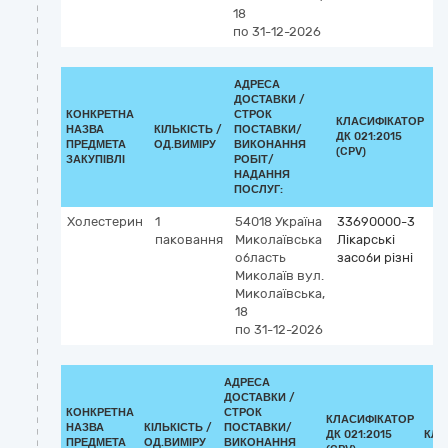
18
по 31-12-2026
АДРЕСА
ДОСТАВКИ /
КОНКРЕТНА
СТРОК
КЛАСИФІКАТОР
НАЗВА
КІЛЬКІСТЬ /
ПОСТАВКИ/
ДК 021:2015
К
ПРЕДМЕТА
ОД.ВИМІРУ
ВИКОНАННЯ
(CPV)
ЗАКУПІВЛІ
РОБІТ/
НАДАННЯ
ПОСЛУГ:
Холестерин
1
54018
Україна
33690000-3
паковання
Миколаївська
Лікарські
область
засоби різні
Миколаїв
вул.
Миколаївська,
18
по 31-12-2026
АДРЕСА
ДОСТАВКИ /
КОНКРЕТНА
СТРОК
КЛАСИФІКАТОР
НАЗВА
КІЛЬКІСТЬ /
ПОСТАВКИ/
ДК 021:2015
КЛА
ПРЕДМЕТА
ОД.ВИМІРУ
ВИКОНАННЯ