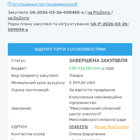
Оголошення про проведення.pdf
Закупівля:
UA-2026-03-26-008450-a
/
на ProZorro
/
на DoZorro
Рядок плану закупівлі та обґрунтування:
UA-P-2026-03-26-
009094-a
ВІДКРИТІ ТОРГИ З ОСОБЛИВОСТЯМИ
ЗАВЕРШЕНА ЗАКУПІВЛЯ
Статус:
Бюджет:
539 936,08
UAH
(з ПДВ)
Вид предмету закупівлі:
Товари
Мінімальний крок аукціону:
5 399,36 UAH
Оцінка пропозицій:
За вартістю придбання
Комунальне некомерційне
підприємство
Замовник:
"Миколаївський обласний
центр онкології"
Миколаївської обласної ради
ЄДРПОУ:
05483316
Досьє YouControl
Контактна особа:
Олена Шарапанюк