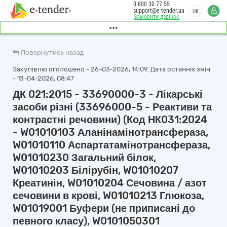
0 800 30 77 55
support@e-tender.ua
UK
Замовити дзвінок
Повернутись назад
Закупівлю оголошено - 26-03-2026, 14:09. Дата останніх змін
- 13-04-2026, 08:47
ДК 021:2015 - 33690000-3 - Лікарські
засоби різні (33696000-5 - Реактиви та
контрастні речовини) (Код НК031:2024
- W01010103 Аланінамінотрансфераза,
W01010110 Аспартатамінотрансфераза,
W01010230 Загальний білок,
W01010203 Білірубін, W01010207
Креатинін, W01010204 Сечовина / азот
сечовини в крові, W01010213 Глюкоза,
W01019001 Буфери (не приписані до
певного класу), W0101050301