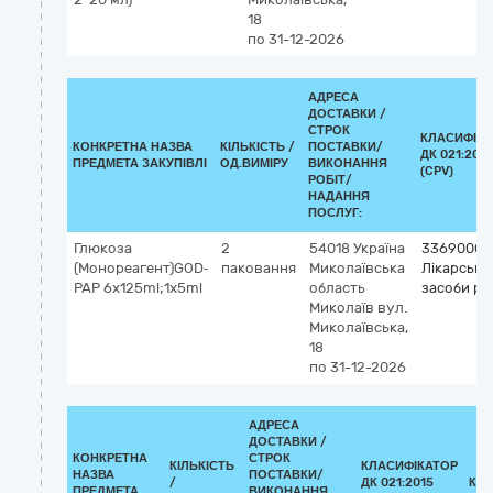
18
по 31-12-2026
АДРЕСА
ДОСТАВКИ /
СТРОК
КЛАСИФІКА
КОНКРЕТНА НАЗВА
КІЛЬКІСТЬ /
ПОСТАВКИ/
ДК 021:2015
ПРЕДМЕТА ЗАКУПІВЛІ
ОД.ВИМІРУ
ВИКОНАННЯ
(CPV)
РОБІТ/
НАДАННЯ
ПОСЛУГ:
Глюкоза
2
54018
Україна
33690000
(Монореагент)GOD‐
паковання
Миколаївська
Лікарські
PAP 6x125ml;1x5ml
область
засоби різ
Миколаїв
вул.
Миколаївська,
18
по 31-12-2026
АДРЕСА
ДОСТАВКИ /
КОНКРЕТНА
СТРОК
КІЛЬКІСТЬ
КЛАСИФІКАТОР
НАЗВА
ПОСТАВКИ/
/
ДК 021:2015
КЛ
ПРЕДМЕТА
ВИКОНАННЯ