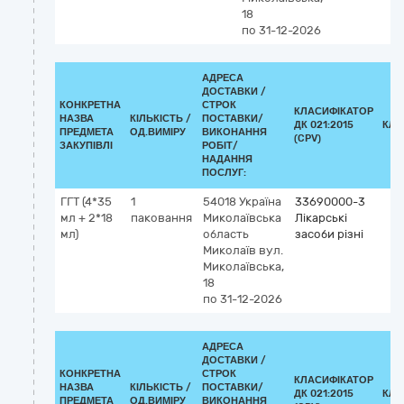
18
по 31-12-2026
АДРЕСА
ДОСТАВКИ /
КОНКРЕТНА
СТРОК
КЛАСИФІКАТОР
НАЗВА
КІЛЬКІСТЬ /
ПОСТАВКИ/
ДК 021:2015
КЛА
ПРЕДМЕТА
ОД.ВИМІРУ
ВИКОНАННЯ
(CPV)
ЗАКУПІВЛІ
РОБІТ/
НАДАННЯ
ПОСЛУГ:
ГГТ (4*35
1
54018
Україна
33690000-3
мл + 2*18
паковання
Миколаївська
Лікарські
мл)
область
засоби різні
Миколаїв
вул.
Миколаївська,
18
по 31-12-2026
АДРЕСА
ДОСТАВКИ /
КОНКРЕТНА
СТРОК
КЛАСИФІКАТОР
НАЗВА
КІЛЬКІСТЬ /
ПОСТАВКИ/
ДК 021:2015
КЛА
ПРЕДМЕТА
ОД.ВИМІРУ
ВИКОНАННЯ