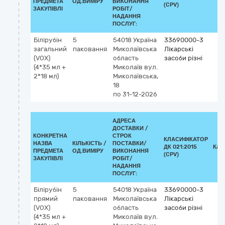
ПРЕДМЕТА
ОД.ВИМІРУ
ВИКОНАННЯ
(CPV)
ЗАКУПІВЛІ
РОБІТ/
НАДАННЯ
ПОСЛУГ:
Білірубін
5
54018
Україна
33690000-3
загальний
паковання
Миколаївська
Лікарські
(VOX)
область
засоби різні
(4*35 мл +
Миколаїв
вул.
2*18 мл)
Миколаївська,
18
по 31-12-2026
АДРЕСА
ДОСТАВКИ /
КОНКРЕТНА
СТРОК
КЛАСИФІКАТОР
НАЗВА
КІЛЬКІСТЬ /
ПОСТАВКИ/
ДК 021:2015
КЛА
ПРЕДМЕТА
ОД.ВИМІРУ
ВИКОНАННЯ
(CPV)
ЗАКУПІВЛІ
РОБІТ/
НАДАННЯ
ПОСЛУГ:
Білірубін
5
54018
Україна
33690000-3
прямий
паковання
Миколаївська
Лікарські
(VOX)
область
засоби різні
(4*35 мл +
Миколаїв
вул.