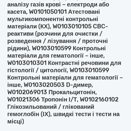
аналізу газів крові – електроди або
касета, W0101050101 Атестовані
мультикомпонентні контрольні
матеріали (КХ), W0103010105 CBC-
реактиви (розчини для очистки /
розведення / лізування / проточні
рідини), W0103010599 Контрольні
матеріали для гематології – інше,
W0103010301 Контрастні речовини для
гістології / цитології, W0103010599
Контрольні матеріали для гематології –
інше, W0103020503 D-димер,
W0102069013 Прокальцитонін,
W01021306 Тропонін І/Т, W0102160102
Глікозильований / глікований
гемоглобін (ІХ), швидкі тести і тести на
місці)