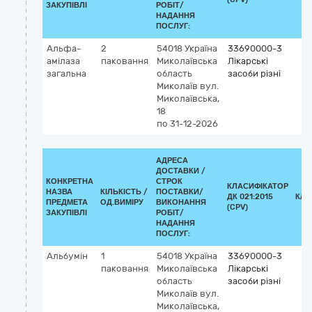
ЗАКУПІВЛІ
РОБІТ/
НАДАННЯ
ПОСЛУГ:
Альфа-
2
54018
Україна
33690000-3
амілаза
паковання
Миколаївська
Лікарські
загальна
область
засоби різні
Миколаїв
вул.
Миколаївська,
18
по 31-12-2026
АДРЕСА
ДОСТАВКИ /
КОНКРЕТНА
СТРОК
КЛАСИФІКАТОР
НАЗВА
КІЛЬКІСТЬ /
ПОСТАВКИ/
ДК 021:2015
КЛА
ПРЕДМЕТА
ОД.ВИМІРУ
ВИКОНАННЯ
(CPV)
ЗАКУПІВЛІ
РОБІТ/
НАДАННЯ
ПОСЛУГ:
Альбумін
1
54018
Україна
33690000-3
паковання
Миколаївська
Лікарські
область
засоби різні
Миколаїв
вул.
Миколаївська,