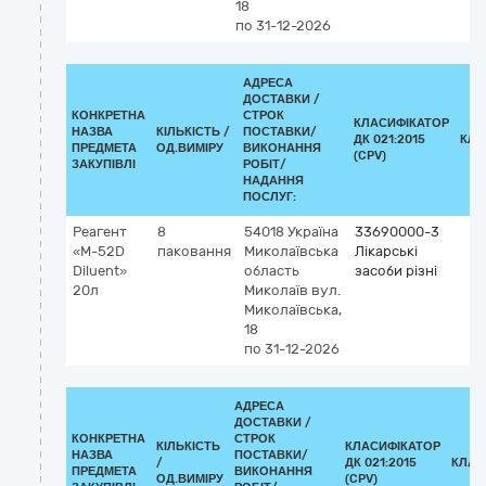
18
по 31-12-2026
АДРЕСА
ДОСТАВКИ /
КОНКРЕТНА
СТРОК
КЛАСИФІКАТОР
НАЗВА
КІЛЬКІСТЬ /
ПОСТАВКИ/
ДК 021:2015
КЛА
ПРЕДМЕТА
ОД.ВИМІРУ
ВИКОНАННЯ
(CPV)
ЗАКУПІВЛІ
РОБІТ/
НАДАННЯ
ПОСЛУГ:
Реагент
8
54018
Україна
33690000-3
«M-52D
паковання
Миколаївська
Лікарські
Diluent»
область
засоби різні
20л
Миколаїв
вул.
Миколаївська,
18
по 31-12-2026
АДРЕСА
ДОСТАВКИ /
КОНКРЕТНА
СТРОК
КІЛЬКІСТЬ
КЛАСИФІКАТОР
НАЗВА
ПОСТАВКИ/
/
ДК 021:2015
КЛАС
ПРЕДМЕТА
ВИКОНАННЯ
ОД.ВИМІРУ
(CPV)