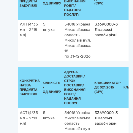
ПРЕДМЕТА
ВИКОНАННЯ
ОД.ВИМІРУ
(CPV)
ЗАКУПІВЛІ
РОБІТ/
НАДАННЯ
ПОСЛУГ:
АЛТ (4*35
5
54018
Україна
33690000-3
мл + 2*18
штука
Миколаївська
Лікарські
мл)
область
засоби різні
Миколаїв
вул.
Миколаївська,
18
по 31-12-2026
АДРЕСА
ДОСТАВКИ /
КОНКРЕТНА
СТРОК
КІЛЬКІСТЬ
КЛАСИФІКАТОР
НАЗВА
ПОСТАВКИ/
/
ДК 021:2015
КЛАС
ПРЕДМЕТА
ВИКОНАННЯ
ОД.ВИМІРУ
(CPV)
ЗАКУПІВЛІ
РОБІТ/
НАДАННЯ
ПОСЛУГ:
АСТ (4*35
5
54018
Україна
33690000-3
мл + 2*18
штука
Миколаївська
Лікарські
мл)
область
засоби різні
Миколаїв
вул.