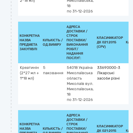
2*18 мл)
Миколаївська,
18
по 31-12-2026
АДРЕСА
ДОСТАВКИ /
КОНКРЕТНА
СТРОК
КЛАСИФІКАТОР
НАЗВА
КІЛЬКІСТЬ /
ПОСТАВКИ/
ДК 021:2015
КЛА
ПРЕДМЕТА
ОД.ВИМІРУ
ВИКОНАННЯ
(CPV)
ЗАКУПІВЛІ
РОБІТ/
НАДАННЯ
ПОСЛУГ:
Креатинін
5
54018
Україна
33690000-3
(2*27 мл +
паковання
Миколаївська
Лікарські
1*18 мл)
область
засоби різні
Миколаїв
вул.
Миколаївська,
18
по 31-12-2026
АДРЕСА
ДОСТАВКИ /
КОНКРЕТНА
СТРОК
КЛАСИФІКАТОР
НАЗВА
КІЛЬКІСТЬ /
ПОСТАВКИ/
ДК 021:2015
КЛА