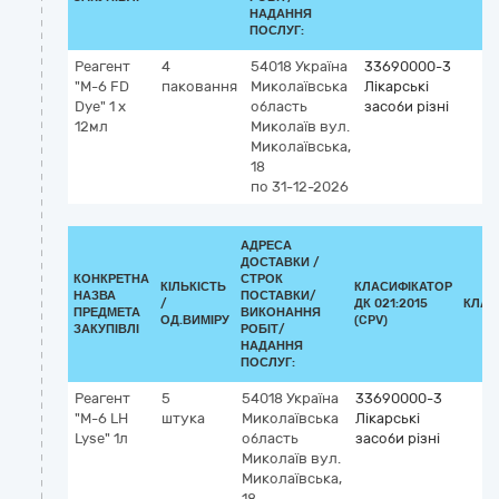
НАДАННЯ
ПОСЛУГ:
Реагент
4
54018
Україна
33690000-3
"M-6 FD
паковання
Миколаївська
Лікарські
Dye" 1 х
область
засоби різні
12мл
Миколаїв
вул.
Миколаївська,
18
по 31-12-2026
АДРЕСА
ДОСТАВКИ /
КОНКРЕТНА
СТРОК
КІЛЬКІСТЬ
КЛАСИФІКАТОР
НАЗВА
ПОСТАВКИ/
/
ДК 021:2015
КЛАС
ПРЕДМЕТА
ВИКОНАННЯ
ОД.ВИМІРУ
(CPV)
ЗАКУПІВЛІ
РОБІТ/
НАДАННЯ
ПОСЛУГ:
Реагент
5
54018
Україна
33690000-3
"M-6 LH
штука
Миколаївська
Лікарські
Lyse" 1л
область
засоби різні
Миколаїв
вул.
Миколаївська,
18