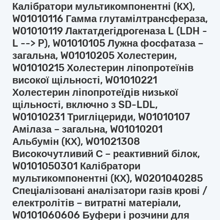
Калібратори мультикомпонентні (КХ),
W01010116 Гамма глутамілтрансфераза,
W01010119 Лактатдегідрогеназа L (LDH -
L --> P), W01010105 Лужна фосфатаза –
загальна, W01010205 Холестерин,
W01010215 Холестерин ліпопротеїнів
високої щільності, W01010221
Холестерин ліпопротеїдів низької
щільності, включно з SD-LDL,
W01010231 Тригліцериди, W01010107
Амілаза – загальна, W01010201
Альбумін (КХ), W01021308
Високочутливий С – реактивний білок,
W0101050301 Калібратори
мультикомпонентні (КХ), W0201040285
Спеціалізовані аналізатори газів крові /
електролітів – витратні матеріали,
W0101060606 Буфери і розчини для