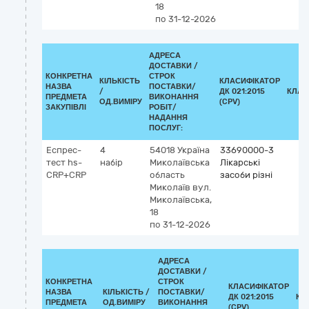
18
по 31-12-2026
АДРЕСА
ДОСТАВКИ /
КОНКРЕТНА
СТРОК
КІЛЬКІСТЬ
КЛАСИФІКАТОР
НАЗВА
ПОСТАВКИ/
/
ДК 021:2015
КЛАС
ПРЕДМЕТА
ВИКОНАННЯ
ОД.ВИМІРУ
(CPV)
ЗАКУПІВЛІ
РОБІТ/
НАДАННЯ
ПОСЛУГ:
Eспрес-
4
54018
Україна
33690000-3
тест hs-
набір
Миколаївська
Лікарські
CRP+CRP
область
засоби різні
Миколаїв
вул.
Миколаївська,
18
по 31-12-2026
АДРЕСА
ДОСТАВКИ /
КОНКРЕТНА
СТРОК
КЛАСИФІКАТОР
НАЗВА
КІЛЬКІСТЬ /
ПОСТАВКИ/
ДК 021:2015
КЛ
ПРЕДМЕТА
ОД.ВИМІРУ
ВИКОНАННЯ
(CPV)