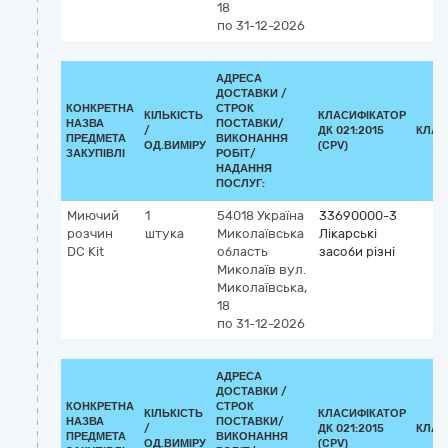
18
по 31-12-2026
АДРЕСА
ДОСТАВКИ /
КОНКРЕТНА
СТРОК
КІЛЬКІСТЬ
КЛАСИФІКАТОР
НАЗВА
ПОСТАВКИ/
/
ДК 021:2015
КЛАС
ПРЕДМЕТА
ВИКОНАННЯ
ОД.ВИМІРУ
(CPV)
ЗАКУПІВЛІ
РОБІТ/
НАДАННЯ
ПОСЛУГ:
Миючий
1
54018
Україна
33690000-3
розчин
штука
Миколаївська
Лікарські
DC Kit
область
засоби різні
Миколаїв
вул.
Миколаївська,
18
по 31-12-2026
АДРЕСА
ДОСТАВКИ /
КОНКРЕТНА
СТРОК
КІЛЬКІСТЬ
КЛАСИФІКАТОР
НАЗВА
ПОСТАВКИ/
/
ДК 021:2015
КЛАС
ПРЕДМЕТА
ВИКОНАННЯ
ОД.ВИМІРУ
(CPV)