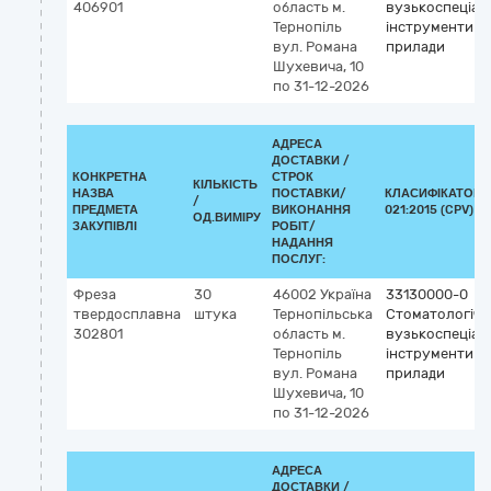
406901
область
м.
вузькоспеціалі
Тернопіль
інструменти т
вул. Романа
прилади
Шухевича, 10
по 31-12-2026
АДРЕСА
ДОСТАВКИ /
КОНКРЕТНА
СТРОК
КІЛЬКІСТЬ
НАЗВА
ПОСТАВКИ/
КЛАСИФІКАТОР 
/
ПРЕДМЕТА
ВИКОНАННЯ
021:2015 (CPV)
ОД.ВИМІРУ
ЗАКУПІВЛІ
РОБІТ/
НАДАННЯ
ПОСЛУГ:
Фреза
30
46002
Україна
33130000-0
твердосплавна
штука
Тернопільська
Стоматологічні
302801
область
м.
вузькоспеціалі
Тернопіль
інструменти т
вул. Романа
прилади
Шухевича, 10
по 31-12-2026
АДРЕСА
ДОСТАВКИ /