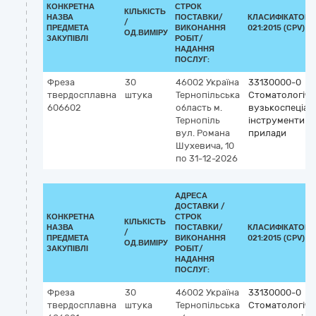
КОНКРЕТНА
СТРОК
КІЛЬКІСТЬ
НАЗВА
ПОСТАВКИ/
КЛАСИФІКАТОР 
/
ПРЕДМЕТА
ВИКОНАННЯ
021:2015 (CPV)
ОД.ВИМІРУ
ЗАКУПІВЛІ
РОБІТ/
НАДАННЯ
ПОСЛУГ:
Фреза
30
46002
Україна
33130000-0
твердосплавна
штука
Тернопільська
Стоматологічні
606602
область
м.
вузькоспеціалі
Тернопіль
інструменти т
вул. Романа
прилади
Шухевича, 10
по 31-12-2026
АДРЕСА
ДОСТАВКИ /
КОНКРЕТНА
СТРОК
КІЛЬКІСТЬ
НАЗВА
ПОСТАВКИ/
КЛАСИФІКАТОР 
/
ПРЕДМЕТА
ВИКОНАННЯ
021:2015 (CPV)
ОД.ВИМІРУ
ЗАКУПІВЛІ
РОБІТ/
НАДАННЯ
ПОСЛУГ:
Фреза
30
46002
Україна
33130000-0
твердосплавна
штука
Тернопільська
Стоматологічні