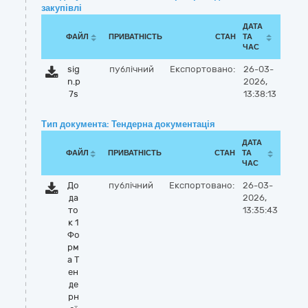
закупівлі
ДАТА
ФАЙЛ
ПРИВАТНІСТЬ
СТАН
ТА
ЧАС
sig
публічний
Експортовано:
26-03-
n.p
2026,
7s
13:38:13
Тип документа: Тендерна документація
ДАТА
ФАЙЛ
ПРИВАТНІСТЬ
СТАН
ТА
ЧАС
До
публічний
Експортовано:
26-03-
да
2026,
то
13:35:43
к 1
Фо
рм
а Т
ен
де
рн