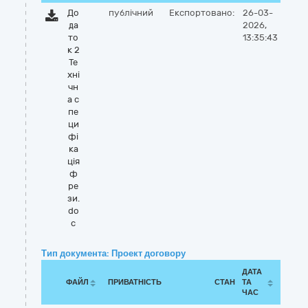
До
публічний
Експортовано:
26-03-
да
2026,
то
13:35:43
к 2
Те
хні
чн
а с
пе
ци
фі
ка
ція
ф
ре
зи.
do
c
Тип документа: Проект договору
ДАТА
ФАЙЛ
ПРИВАТНІСТЬ
СТАН
ТА
ЧАС