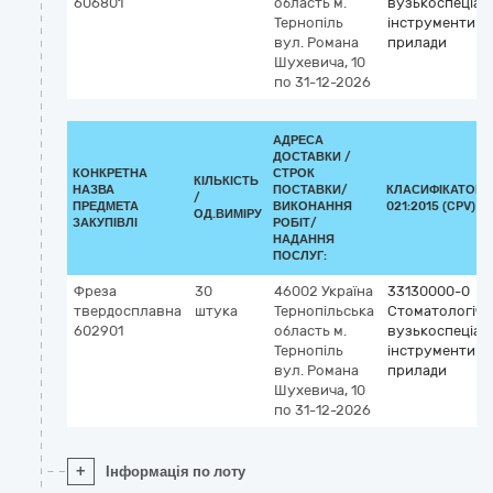
606801
область
м.
вузькоспеціалі
Тернопіль
інструменти т
вул. Романа
прилади
Шухевича, 10
по 31-12-2026
АДРЕСА
ДОСТАВКИ /
КОНКРЕТНА
СТРОК
КІЛЬКІСТЬ
НАЗВА
ПОСТАВКИ/
КЛАСИФІКАТОР 
/
ПРЕДМЕТА
ВИКОНАННЯ
021:2015 (CPV)
ОД.ВИМІРУ
ЗАКУПІВЛІ
РОБІТ/
НАДАННЯ
ПОСЛУГ:
Фреза
30
46002
Україна
33130000-0
твердосплавна
штука
Тернопільська
Стоматологічні
602901
область
м.
вузькоспеціалі
Тернопіль
інструменти т
вул. Романа
прилади
Шухевича, 10
по 31-12-2026
+
Інформація по лоту