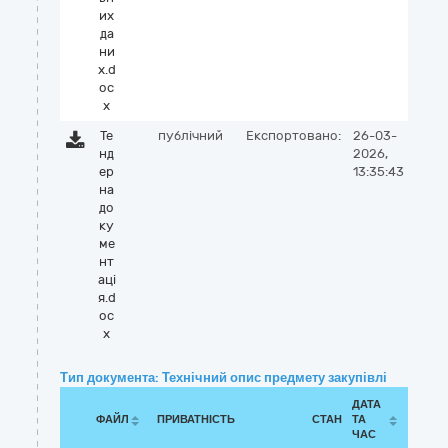
их
да
ни
х.d
oc
x
Те
публічний
Експортовано:
26-03-
нд
2026,
ер
13:35:43
на
до
ку
ме
нт
аці
я.d
oc
x
Тип документа: Технічний опис предмету закупівлі
ДАТА
ФАЙЛ
ПРИВАТНІСТЬ
СТАН
ТА
ЧАС