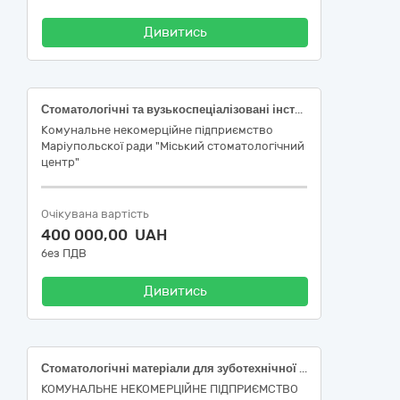
Дивитись
Стоматологічні та вузькоспеціалізовані інструменти та прилади для надання стоматологічної допомоги
Комунальне некомерційне підприємство
Маріупольскої ради "Міський стоматологічний
центр"
Очікувана вартість
400 000,00 UAH
без ПДВ
Дивитись
Стоматологічні матеріали для зуботехнічної лабораторії ДК 021:2015: 33130000-0 — Стоматологічні та вузькоспеціалізовані інструменти та прилади
КОМУНАЛЬНЕ НЕКОМЕРЦІЙНЕ ПІДПРИЄМСТВО