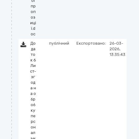
ої
пр
оп
оз
иці
ї.d
oc
До
публічний
Експортовано:
26-03-
да
2026,
то
13:35:43
к 6
Ли
ст-
зг
од
а н
а о
бр
об
ку
пе
рс
он
ал
ьн