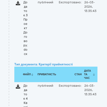
До
публічний
Експортовано:
26-03-
да
2026,
то
13:35:43
к 3
Пр
ое
кт
До
го
во
ру.
do
cx
Тип документа: Критерії прийнятності
ДАТА
ФАЙЛ
ПРИВАТНІСТЬ
СТАН
ТА
ЧАС
До
публічний
Експортовано:
26-03-
да
2026,
то
13:35:43
к 4
Кв