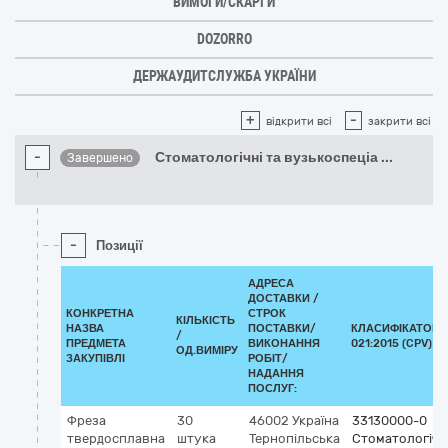
ВИМОГИ/СКАРГИ
DOZORRO
ДЕРЖАУДИТСЛУЖБА УКРАЇНИ
+
-
відкрити всі
закрити всі
-
Стоматологічні та вузькоспеціа
...
Завершено
-
Позиції
АДРЕСА
ДОСТАВКИ /
КОНКРЕТНА
СТРОК
КІЛЬКІСТЬ
НАЗВА
ПОСТАВКИ/
КЛАСИФІКАТОР 
/
ПРЕДМЕТА
ВИКОНАННЯ
021:2015 (CPV)
ОД.ВИМІРУ
ЗАКУПІВЛІ
РОБІТ/
НАДАННЯ
ПОСЛУГ:
Фреза
30
46002
Україна
33130000-0
твердосплавна
штука
Тернопільська
Стоматологічні