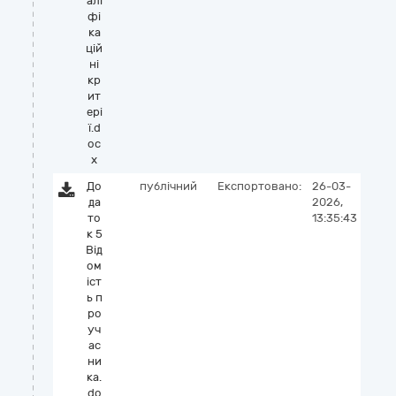
алі
фі
ка
цій
ні
кр
ит
ері
ї.d
oc
x
До
публічний
Експортовано:
26-03-
да
2026,
то
13:35:43
к 5
Від
ом
іст
ь п
ро
уч
ас
ни
ка.
do