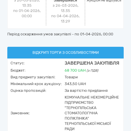
з 26-03-2026,
Завершився
Аукціон не відбувся
13:35
з 26-03-2026,
по 01-04-2026,
13:35
00:00
по 04-04-2026,
13:29
Період оскарження умов закупівлі - по
01-04-2026, 00:00
ВІДКРИТІ ТОРГИ З ОСОБЛИВОСТЯМИ
ЗАВЕРШЕНА ЗАКУПІВЛЯ
Статус:
Бюджет:
68 700
UAH
(з ПДВ)
Вид предмету закупівлі:
Товари
Мінімальний крок аукціону:
343,50 UAH
Оцінка пропозицій:
За вартістю придбання
КОМУНАЛЬНЕ НЕКОМЕРЦІЙНЕ
ПІДПРИЄМСТВО
"ТЕРНОПІЛЬСЬКА
Замовник:
СТОМАТОЛОГІЧНА
ПОЛІКЛІНІКА"
ТЕРНОПІЛЬСЬКОЇ МІСЬКОЇ
РАДИ