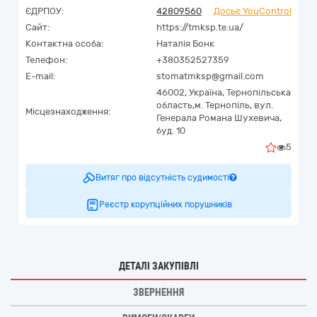
ЄДРПОУ:
42809560
Досьє YouControl
Сайт:
https://tmksp.te.ua/
Контактна особа:
Наталія Бонк
Телефон:
+380352527359
E-mail:
stomatmksp@gmail.com
46002,
Україна
,
Тернопільська
область,
м. Тернопіль,
вул.
Місцезнаходження:
Генерала Романа Шухевича,
буд. 10
5
Витяг про відсутність судимості
Реєстр корупційних порушників
ДЕТАЛІ ЗАКУПІВЛІ
ЗВЕРНЕННЯ