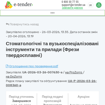
0 800 30 77 55
support@e-tender.ua
UK
Замовити дзвінок
Повернутись назад
Закупівлю оголошено - 26-03-2026, 13:35. Дата останніх змін
- 20-04-2026, 13:19
Стоматологічні та вузькоспеціалізовані
інструменти та прилади (Фрези
твердосплавні)
Оголошення про проведення.pdf
Закупівля:
UA-2026-03-26-007630-a
/
на ProZorro
/
на DoZorro
Рядок плану закупівлі та обґрунтування:
UA-P-2026-03-26-
008360-a
Період уточнень
Період подачі
Аукціон
Завершився
пропозицій