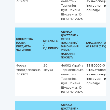
302302
область
м.
вузькоспеціалі
Тернопіль
інструменти т
вул. Романа
прилади
Шухевича, 10
по 31-12-2026
АДРЕСА
ДОСТАВКИ /
КОНКРЕТНА
СТРОК
КІЛЬКІСТЬ
НАЗВА
ПОСТАВКИ/
КЛАСИФІКАТОР 
/
ПРЕДМЕТА
ВИКОНАННЯ
021:2015 (CPV)
ОД.ВИМІРУ
ЗАКУПІВЛІ
РОБІТ/
НАДАННЯ
ПОСЛУГ:
Фреза
20
46002
Україна
33130000-0
твердосплавна
штука
Тернопільська
Стоматологічні
302901
область
м.
вузькоспеціалі
Тернопіль
інструменти т
вул. Романа
прилади
Шухевича, 10
по 31-12-2026
АДРЕСА
ДОСТАВКИ /