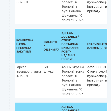
509801
область
м.
вузькоспеціалі
Тернопіль
інструменти т
вул. Романа
прилади
Шухевича, 10
по 31-12-2026
АДРЕСА
ДОСТАВКИ /
КОНКРЕТНА
СТРОК
КІЛЬКІСТЬ
НАЗВА
ПОСТАВКИ/
КЛАСИФІКАТОР 
/
ПРЕДМЕТА
ВИКОНАННЯ
021:2015 (CPV)
ОД.ВИМІРУ
ЗАКУПІВЛІ
РОБІТ/
НАДАННЯ
ПОСЛУГ:
Фреза
30
46002
Україна
33130000-0
твердосплавна
штука
Тернопільська
Стоматологічні
406801
область
м.
вузькоспеціалі
Тернопіль
інструменти т
вул. Романа
прилади
Шухевича, 10
по 31-12-2026
АДРЕСА
ДОСТАВКИ /