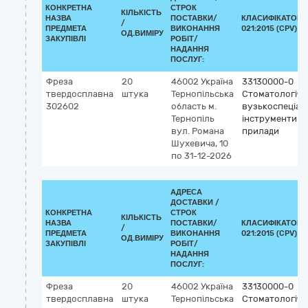
КОНКРЕТНА
СТРОК
КІЛЬКІСТЬ
НАЗВА
ПОСТАВКИ/
КЛАСИФІКАТОР 
/
ПРЕДМЕТА
ВИКОНАННЯ
021:2015 (CPV)
ОД.ВИМІРУ
ЗАКУПІВЛІ
РОБІТ/
НАДАННЯ
ПОСЛУГ:
Фреза
20
46002
Україна
33130000-0
твердосплавна
штука
Тернопільська
Стоматологічні
302602
область
м.
вузькоспеціалі
Тернопіль
інструменти т
вул. Романа
прилади
Шухевича, 10
по 31-12-2026
АДРЕСА
ДОСТАВКИ /
КОНКРЕТНА
СТРОК
КІЛЬКІСТЬ
НАЗВА
ПОСТАВКИ/
КЛАСИФІКАТОР 
/
ПРЕДМЕТА
ВИКОНАННЯ
021:2015 (CPV)
ОД.ВИМІРУ
ЗАКУПІВЛІ
РОБІТ/
НАДАННЯ
ПОСЛУГ:
Фреза
20
46002
Україна
33130000-0
твердосплавна
штука
Тернопільська
Стоматологічні