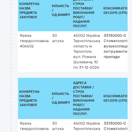
КОНКРЕТНА
СТРОК
КІЛЬКІСТЬ
НАЗВА
ПОСТАВКИ/
КЛАСИФІКАТОР 
/
ПРЕДМЕТА
ВИКОНАННЯ
021:2015 (CPV)
ОД.ВИМІРУ
ЗАКУПІВЛІ
РОБІТ/
НАДАННЯ
ПОСЛУГ:
Фреза
30
46002
Україна
33130000-0
твердосплавна
штука
Тернопільська
Стоматологічні
406602
область
м.
вузькоспеціалі
Тернопіль
інструменти т
вул. Романа
прилади
Шухевича, 10
по 31-12-2026
АДРЕСА
ДОСТАВКИ /
КОНКРЕТНА
СТРОК
КІЛЬКІСТЬ
НАЗВА
ПОСТАВКИ/
КЛАСИФІКАТОР 
/
ПРЕДМЕТА
ВИКОНАННЯ
021:2015 (CPV)
ОД.ВИМІРУ
ЗАКУПІВЛІ
РОБІТ/
НАДАННЯ
ПОСЛУГ:
Фреза
30
46002
Україна
33130000-0
твердосплавна
штука
Тернопільська
Стоматологічні