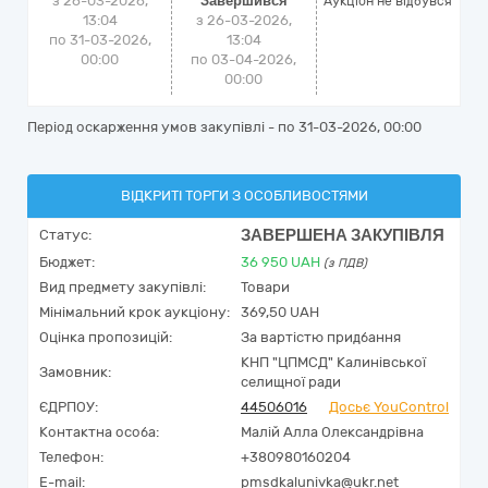
з 26-03-2026,
Завершився
Аукціон не відбувся
13:04
з 26-03-2026,
по 31-03-2026,
13:04
00:00
по 03-04-2026,
00:00
Період оскарження умов закупівлі - по
31-03-2026, 00:00
ВІДКРИТІ ТОРГИ З ОСОБЛИВОСТЯМИ
ЗАВЕРШЕНА ЗАКУПІВЛЯ
Статус:
Бюджет:
36 950
UAH
(з ПДВ)
Вид предмету закупівлі:
Товари
Мінімальний крок аукціону:
369,50 UAH
Оцінка пропозицій:
За вартістю придбання
КНП "ЦПМСД" Калинівської
Замовник:
селищної ради
ЄДРПОУ:
44506016
Досьє YouControl
Контактна особа:
Малій Алла Олександрівна
Телефон:
+380980160204
E-mail:
pmsdkalunivka@ukr.net