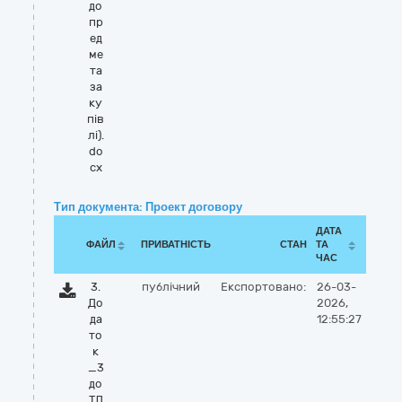
до
пр
ед
ме
та
за
ку
пів
лі).
do
cx
Тип документа: Проект договору
ДАТА
ФАЙЛ
ПРИВАТНІСТЬ
СТАН
ТА
ЧАС
3.
публічний
Експортовано:
26-03-
До
2026,
да
12:55:27
то
к
_3
до
ТД