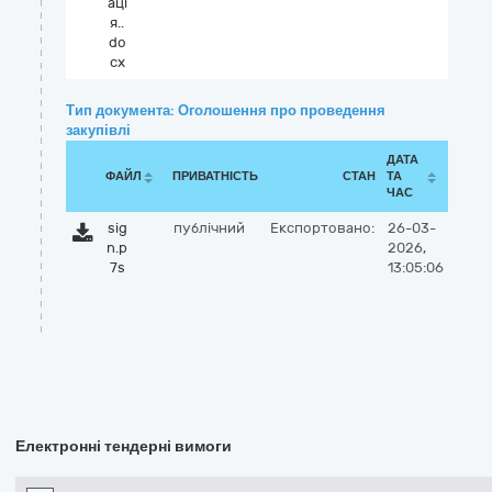
аці
я..
do
cx
Тип документа: Оголошення про проведення
закупівлі
ДАТА
ФАЙЛ
ПРИВАТНІСТЬ
СТАН
ТА
ЧАС
sig
публічний
Експортовано:
26-03-
n.p
2026,
7s
13:05:06
Електронні тендерні вимоги