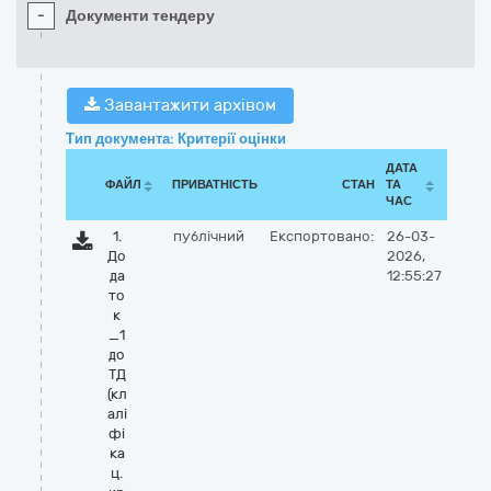
-
Документи тендеру
Завантажити архівом
Тип документа: Критерії оцінки
ДАТА
ФАЙЛ
ПРИВАТНІСТЬ
СТАН
ТА
ЧАС
1.
публічний
Експортовано:
26-03-
До
2026,
да
12:55:27
то
к
_1
до
ТД
(кл
алі
фі
ка
ц.