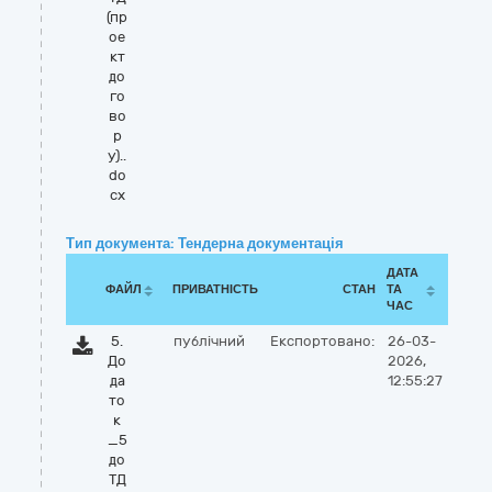
(пр
ое
кт
до
го
во
р
у)..
do
cx
Тип документа: Тендерна документація
ДАТА
ФАЙЛ
ПРИВАТНІСТЬ
СТАН
ТА
ЧАС
5.
публічний
Експортовано:
26-03-
До
2026,
да
12:55:27
то
к
_5
до
ТД