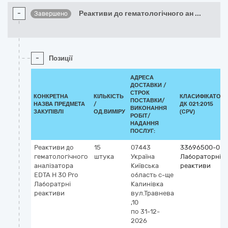
-
Реактиви до гематологічного ан
...
Завершено
-
Позиції
АДРЕСА
ДОСТАВКИ /
СТРОК
КОНКРЕТНА
КІЛЬКІСТЬ
КЛАСИФІКАТОР
ПОСТАВКИ/
НАЗВА ПРЕДМЕТА
/
ДК 021:2015
ВИКОНАННЯ
ЗАКУПІВЛІ
ОД.ВИМІРУ
(CPV)
РОБІТ/
НАДАННЯ
ПОСЛУГ:
Реактиви до
15
07443
33696500-0
гематологічного
штука
Україна
Лабораторні
аналізатора
Київська
реактиви
EDTA H 30 Prо
область
с-ще
Лаборатрні
Калинівка
реактиви
вул.Травнева
,10
по 31-12-
2026