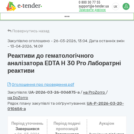
0 800 30 77 55
support@e-tender.ua
UK
Замовити дзвінок
Повернутись назад
Закупівлю оголошено - 26-03-2026, 13:04. Дата останніх змін
- 13-04-2026, 14:09
Реактиви до гематологічного
аналізатора EDTA H 30 Prо Лаборатрні
реактиви
Оголошення про проведення.pdf
Закупівля:
UA-2026-03-26-006875-a
/
на ProZorro
/
на DoZorro
Рядок плану закупівлі та обґрунтування:
UA-P-2026-03-20-
010654-a
Період уточнень
Період подачі
Аукціон
Завершився
пропозицій