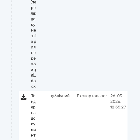
(пе
ре
лік
до
ку
ме
нті
в д
ля
пе
ре
мо
жц
я)..
do
cx
Те
публічний
Експортовано:
26-03-
нд
2026,
ер
12:55:27
на
до
ку
ме
нт