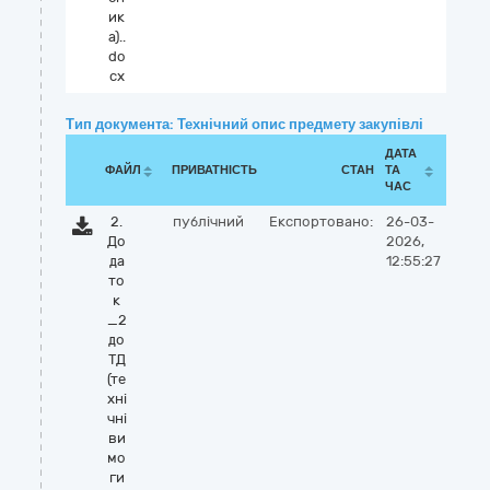
ик
а)..
do
cx
Тип документа: Технічний опис предмету закупівлі
ДАТА
ФАЙЛ
ПРИВАТНІСТЬ
СТАН
ТА
ЧАС
2.
публічний
Експортовано:
26-03-
До
2026,
да
12:55:27
то
к
_2
до
ТД
(те
хні
чні
ви
мо
ги