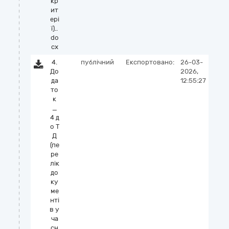
кр
ит
ері
ї)..
do
cx
4.
публічний
Експортовано:
26-03-
До
2026,
да
12:55:27
то
к
_
4 д
о Т
Д
(пе
ре
лік
до
ку
ме
нті
в у
ча
сн