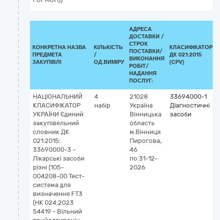
АДРЕСА
ДОСТАВКИ /
СТРОК
КОНКРЕТНА НАЗВА
КІЛЬКІСТЬ
КЛАСИФІКАТОР
ПОСТАВКИ/
ПРЕДМЕТА
/
ДК 021:2015
ВИКОНАННЯ
ЗАКУПІВЛІ
ОД.ВИМІРУ
(CPV)
РОБІТ/
НАДАННЯ
ПОСЛУГ:
НАЦІОНАЛЬНИЙ
4
21028
33694000-1
КЛАСИФІКАТОР
набір
Україна
Діагностичні
УКРАЇНИ Єдиний
Вінницька
засоби
закупівельний
область
словник ДК
м.Вінниця
021:2015:
Пирогова,
33690000-3 -
46
Лікарські засоби
по 31-12-
різні (105-
2026
004208-00 Тест-
система для
визначення FT3
(НК 024:2023
54419 - Вільний