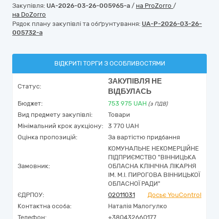
Закупівля:
UA-2026-03-26-005965-a
/
на ProZorro
/
на DoZorro
Рядок плану закупівлі та обґрунтування:
UA-P-2026-03-26-
005732-a
ВІДКРИТІ ТОРГИ З ОСОБЛИВОСТЯМИ
ЗАКУПІВЛЯ НЕ
Статус:
ВІДБУЛАСЬ
Бюджет:
753 975
UAH
(з ПДВ)
Вид предмету закупівлі:
Товари
Мінімальний крок аукціону:
3 770 UAH
Оцінка пропозицій:
За вартістю придбання
КОМУНАЛЬНЕ НЕКОМЕРЦІЙНЕ
ПІДПРИЄМСТВО "ВІННИЦЬКА
Замовник:
ОБЛАСНА КЛІНІЧНА ЛІКАРНЯ
ІМ. М.І. ПИРОГОВА ВІННИЦЬКОЇ
ОБЛАСНОЇ РАДИ"
ЄДРПОУ:
02011031
Досьє YouControl
Контактна особа:
Наталія Малогулко
Телефон:
+380432660177