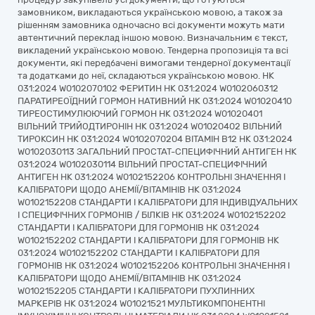
замовником, викладаються українською мовою, а також за
рішенням замовника одночасно всі документи можуть мати
автентичний переклад іншою мовою. Визначальним є текст,
викладений українською мовою. Тендерна пропозиція та всі
документи, які передбачені вимогами тендерної документації
та додатками до неї, складаються українською мовою. НК
031:2024 W0102070102 ФЕРИТИН НК 031:2024 W0102060312
ПАРАТИРЕОЇДНИЙ ГОРМОН НАТИВНИЙ НК 031:2024 W01020410
ТИРЕОСТИМУЛЮЮЧИЙ ГОРМОН НК 031:2024 W01020401
ВІЛЬНИЙ ТРИЙОДТИРОНІН НК 031:2024 W01020402 ВІЛЬНИЙ
ТИРОКСИН НК 031:2024 W0102070204 ВІТАМІН B12 НК 031:2024
W0102030113 ЗАГАЛЬНИЙ ПРОСТАТ-СПЕЦИФІЧНИЙ АНТИГЕН НК
031:2024 W0102030114 ВІЛЬНИЙ ПРОСТАТ-СПЕЦИФІЧНИЙ
АНТИГЕН НК 031:2024 W0102152206 КОНТРОЛЬНІ ЗНАЧЕННЯ І
КАЛІБРАТОРИ ЩОДО АНЕМІЇ/ВІТАМІНІВ НК 031:2024
W0102152208 СТАНДАРТИ І КАЛІБРАТОРИ ДЛЯ ІНДИВІДУАЛЬНИХ
І СПЕЦИФІЧНИХ ГОРМОНІВ / БІЛКІВ НК 031:2024 W0102152202
СТАНДАРТИ І КАЛІБРАТОРИ ДЛЯ ГОРМОНІВ НК 031:2024
W0102152202 СТАНДАРТИ І КАЛІБРАТОРИ ДЛЯ ГОРМОНІВ НК
031:2024 W0102152202 СТАНДАРТИ І КАЛІБРАТОРИ ДЛЯ
ГОРМОНІВ НК 031:2024 W0102152206 КОНТРОЛЬНІ ЗНАЧЕННЯ І
КАЛІБРАТОРИ ЩОДО АНЕМІЇ/ВІТАМІНІВ НК 031:2024
W0102152205 СТАНДАРТИ І КАЛІБРАТОРИ ПУХЛИННИХ
МАРКЕРІВ НК 031:2024 W01021521 МУЛЬТИКОМПОНЕНТНІ