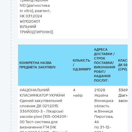
трийодтиронін
IVD (діагностика
in vitro), реагент;
НК 031:2024
W01020401
ВІЛЬНИЙ
ТРИЙОДТИРОНІН))
АДРЕСА
ДОСТАВКИ /
СТРОК
КІЛЬКІСТЬ
КЛАСИФ
КОНКРЕТНА НАЗВА
ПОСТАВКИ/
/
ДК 021:
ПРЕДМЕТА ЗАКУПІВЛІ
ВИКОНАННЯ
ОД.ВИМІРУ
(CPV)
РОБІТ/
НАДАННЯ
ПОСЛУГ:
НАЦІОНАЛЬНИЙ
4
21028
336940
КЛАСИФІКАТОР УКРАЇНИ
набір
Україна
Діагно
Єдиний закупівельний
Вінницька
засоби
словник ДК 021:2015:
область
33690000-3 - Лікарські
м.Вінниця
засоби різні (105-004209-
Пирогова,
00 Тест-система для
46
визначення FT4 (НК
по 31-12-