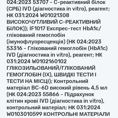
024:2023 53707 - C-реактивний білок
(СРБ) IVD (діагностика in vitro), реагент;
НК 031:2024 W01021308
ВИСОКОЧУТЛИВИЙ С-РЕАКТИВНИЙ
БІЛОК)); IF1017 Експрес-тест HbA1с/
глікований гемоглобін
(імунофлуоресценція) (НК 024:2023
53316 - Глікований гемоглобін (HbA1c)
IVD (діагностика in vitro), реагент; НК
031:2024 W0102160102
ГЛІКОЗИЛЬОВАНИЙ/ГЛІКОВАНИЙ
ГЕМОГЛОБІН (ІХ), ШВИДКІ ТЕСТИ І
ТЕСТИ НА МІСЦІ); Контрольний
матеріал BC-6D високий рівень 4,5 мл
(НК 024:2023 55866 - Підрахунок
клітин крові IVD (діагностика in vitro),
контрольний матеріал; НК 031:2024
W0103010599 КОНТРОЛЬНІ МАТЕРІАЛИ