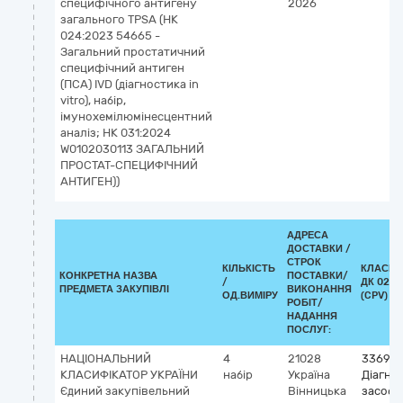
специфічного антигену
2026
загального TPSA (НК
024:2023 54665 -
Загальний простатичний
специфічний антиген
(ПСА) IVD (діагностика in
vitro), набір,
імунохемілюмінесцентний
аналіз; НК 031:2024
W0102030113 ЗАГАЛЬНИЙ
ПРОСТАТ-СПЕЦИФІЧНИЙ
АНТИГЕН))
АДРЕСА
ДОСТАВКИ /
СТРОК
КІЛЬКІСТЬ
КЛАСИФ
КОНКРЕТНА НАЗВА
ПОСТАВКИ/
/
ДК 021:
ПРЕДМЕТА ЗАКУПІВЛІ
ВИКОНАННЯ
ОД.ВИМІРУ
(CPV)
РОБІТ/
НАДАННЯ
ПОСЛУГ:
НАЦІОНАЛЬНИЙ
4
21028
336940
КЛАСИФІКАТОР УКРАЇНИ
набір
Україна
Діагно
Єдиний закупівельний
Вінницька
засоби