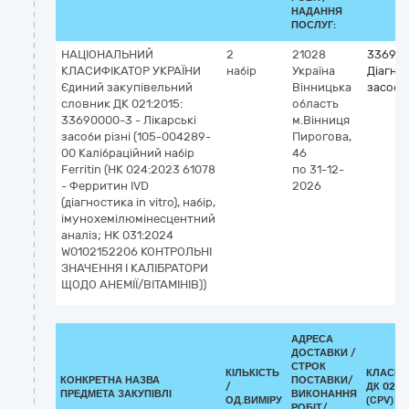
НАДАННЯ
ПОСЛУГ:
НАЦІОНАЛЬНИЙ
2
21028
336940
КЛАСИФІКАТОР УКРАЇНИ
набір
Україна
Діагно
Єдиний закупівельний
Вінницька
засоби
словник ДК 021:2015:
область
33690000-3 - Лікарські
м.Вінниця
засоби різні (105-004289-
Пирогова,
00 Калібраційний набір
46
Ferritin (НК 024:2023 61078
по 31-12-
- Ферритин IVD
2026
(діагностика in vitro), набір,
імунохемілюмінесцентний
аналіз; НК 031:2024
W0102152206 КОНТРОЛЬНІ
ЗНАЧЕННЯ І КАЛІБРАТОРИ
ЩОДО АНЕМІЇ/ВІТАМІНІВ))
АДРЕСА
ДОСТАВКИ /
СТРОК
КІЛЬКІСТЬ
КЛАСИФ
КОНКРЕТНА НАЗВА
ПОСТАВКИ/
/
ДК 021:
ПРЕДМЕТА ЗАКУПІВЛІ
ВИКОНАННЯ
ОД.ВИМІРУ
(CPV)
РОБІТ/