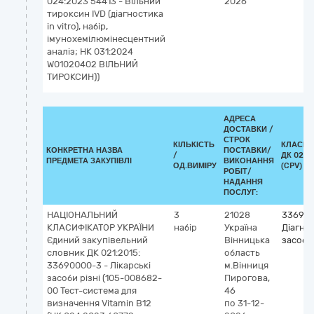
024:2023 54413 - Вільний
2026
тироксин IVD (діагностика
in vitro), набір,
імунохемілюмінесцентний
аналіз; НК 031:2024
W01020402 ВІЛЬНИЙ
ТИРОКСИН))
АДРЕСА
ДОСТАВКИ /
СТРОК
КІЛЬКІСТЬ
КЛАСИФ
КОНКРЕТНА НАЗВА
ПОСТАВКИ/
/
ДК 021:
ПРЕДМЕТА ЗАКУПІВЛІ
ВИКОНАННЯ
ОД.ВИМІРУ
(CPV)
РОБІТ/
НАДАННЯ
ПОСЛУГ:
НАЦІОНАЛЬНИЙ
3
21028
336940
КЛАСИФІКАТОР УКРАЇНИ
набір
Україна
Діагно
Єдиний закупівельний
Вінницька
засоби
словник ДК 021:2015:
область
33690000-3 - Лікарські
м.Вінниця
засоби різні (105-008682-
Пирогова,
00 Тест-система для
46
визначення Vitamin B12
по 31-12-