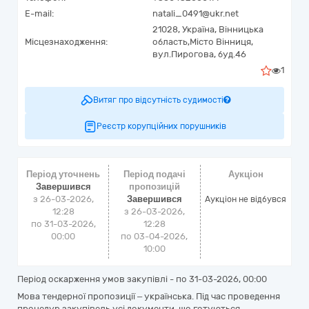
E-mail:
natali_0491@ukr.net
21028,
Україна
,
Вінницька
Місцезнаходження:
область,
Місто Вінниця,
вул.Пирогова, буд.46
1
Витяг про відсутність судимості
Реєстр корупційних порушників
Період уточнень
Період подачі
Аукціон
Завершився
пропозицій
з 26-03-2026,
Завершився
Аукціон не відбувся
12:28
з 26-03-2026,
по 31-03-2026,
12:28
00:00
по 03-04-2026,
10:00
Період оскарження умов закупівлі - по
31-03-2026, 00:00
Мова тендерної пропозиції – українська. Під час проведення
процедур закупівель усі документи, що готуються