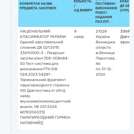
КІЛЬКІСТЬ
КЛАСИФ
КОНКРЕТНА НАЗВА
ПОСТАВКИ/
/
ДК 021:
ПРЕДМЕТА ЗАКУПІВЛІ
ВИКОНАННЯ
ОД.ВИМІРУ
(CPV)
РОБІТ/
НАДАННЯ
ПОСЛУГ:
НАЦІОНАЛЬНИЙ
8
21028
336940
КЛАСИФІКАТОР УКРАЇНИ
набір
Україна
Діагно
Єдиний закупівельний
Вінницька
засоби
словник ДК 021:2015:
область
33690000-3 - Лікарські
м.Вінниця
засоби різні (105-008684-
Пирогова,
00 Тест-система для
46
визначення PTH (НК
по 31-12-
024:2023 54281 -
2026
Термінальний фрагмент
паратиреоїдного гормону
IVD (діагностика in vitro),
набір,
імунохемілюмінесцентний
аналіз; НК 031:2024
W0102060312
ПАРАТИРЕОЇДНИЙ ГОРМОН
НАТИВНИЙ))