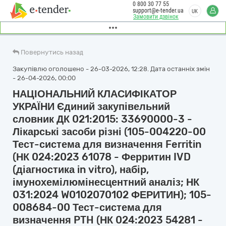
0 800 30 77 55
support@e-tender.ua
UK
Замовити дзвінок
Повернутись назад
Закупівлю оголошено - 26-03-2026, 12:28. Дата останніх змін
- 26-04-2026, 00:00
НАЦІОНАЛЬНИЙ КЛАСИФІКАТОР
УКРАЇНИ Єдиний закупівельний
словник ДК 021:2015: 33690000-3 -
Лікарські засоби різні (105-004220-00
Тест-система для визначення Ferritin
(НК 024:2023 61078 - Ферритин IVD
(діагностика in vitro), набір,
імунохемілюмінесцентний аналіз; НК
031:2024 W0102070102 ФЕРИТИН); 105-
008684-00 Тест-система для
визначення PTH (НК 024:2023 54281 -