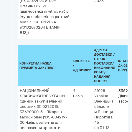
(НК 024:2023 60779 -
2026
Вітамін B12 IVD
(діагностика in vitro), набір,
імунохемілюмінесцентний
аналіз; НК 031:2024
W0102070204 ВІТАМІН
B12))
АДРЕСА
ДОСТАВКИ /
СТРОК
КІЛЬКІСТЬ
КЛАСИФ
КОНКРЕТНА НАЗВА
ПОСТАВКИ/
/
ДК 021:
ПРЕДМЕТА ЗАКУПІВЛІ
ВИКОНАННЯ
ОД.ВИМІРУ
(CPV)
РОБІТ/
НАДАННЯ
ПОСЛУГ:
НАЦІОНАЛЬНИЙ
4
21028
336940
КЛАСИФІКАТОР УКРАЇНИ
набір
Україна
Діагно
Єдиний закупівельний
Вінницька
засоби
словник ДК 021:2015:
область
33690000-3 - Лікарські
м.Вінниця
засоби різні (105-004219-
Пирогова,
00 Набір реагентів для
46
визначення простати
по 31-12-