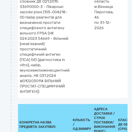
словник ДК 021:2015:
область
33690000-3 - Лікарські
м.Вінниця
засоби різні (105-004218-
Пирогова,
00 Набір реагентів для
46
визначення простати
по 31-12-
специфічного антигену
2026
вільного FPSA (НК
024:2023 54669 - Вільний
(незв'язаний)
простатичний
специфічний антиген
(ПСА) IVD (діагностика in
vitro), набір,
імунохемілюмінесцентний
аналіз; НК 031:2024
W0102030114 ВІЛЬНИЙ
ПРОСТАТ-СПЕЦИФІЧНИЙ
АНТИГЕН))
АДРЕСА
ДОСТАВКИ /
СТРОК
КІЛЬКІСТЬ
КЛАСИФ
КОНКРЕТНА НАЗВА
ПОСТАВКИ/
/
ДК 021:
ПРЕДМЕТА ЗАКУПІВЛІ
ВИКОНАННЯ
ОД.ВИМІРУ
(CPV)
РОБІТ/