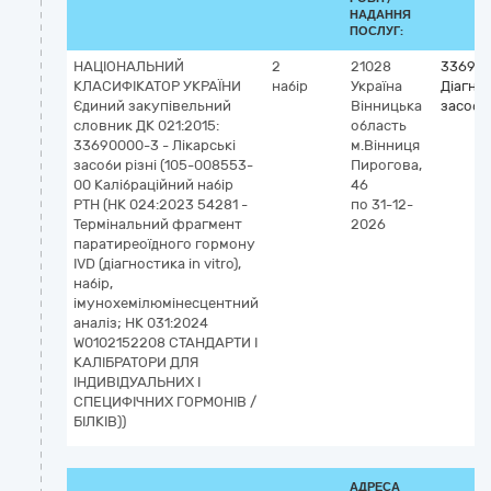
НАДАННЯ
ПОСЛУГ:
НАЦІОНАЛЬНИЙ
2
21028
336940
КЛАСИФІКАТОР УКРАЇНИ
набір
Україна
Діагно
Єдиний закупівельний
Вінницька
засоби
словник ДК 021:2015:
область
33690000-3 - Лікарські
м.Вінниця
засоби різні (105-008553-
Пирогова,
00 Калібраційний набір
46
PTH (НК 024:2023 54281 -
по 31-12-
Термінальний фрагмент
2026
паратиреоїдного гормону
IVD (діагностика in vitro),
набір,
імунохемілюмінесцентний
аналіз; НК 031:2024
W0102152208 СТАНДАРТИ І
КАЛІБРАТОРИ ДЛЯ
ІНДИВІДУАЛЬНИХ І
СПЕЦИФІЧНИХ ГОРМОНІВ /
БІЛКІВ))
АДРЕСА