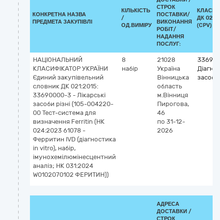
СТРОК
КІЛЬКІСТЬ
КЛАСИФ
КОНКРЕТНА НАЗВА
ПОСТАВКИ/
/
ДК 021:
ПРЕДМЕТА ЗАКУПІВЛІ
ВИКОНАННЯ
ОД.ВИМІРУ
(CPV)
РОБІТ/
НАДАННЯ
ПОСЛУГ:
НАЦІОНАЛЬНИЙ
8
21028
336940
КЛАСИФІКАТОР УКРАЇНИ
набір
Україна
Діагно
Єдиний закупівельний
Вінницька
засоби
словник ДК 021:2015:
область
33690000-3 - Лікарські
м.Вінниця
засоби різні (105-004220-
Пирогова,
00 Тест-система для
46
визначення Ferritin (НК
по 31-12-
024:2023 61078 -
2026
Ферритин IVD (діагностика
in vitro), набір,
імунохемілюмінесцентний
аналіз; НК 031:2024
W0102070102 ФЕРИТИН))
АДРЕСА
ДОСТАВКИ /
СТРОК