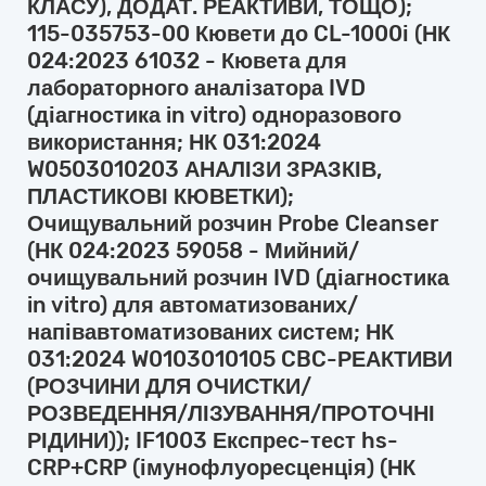
КЛАСУ), ДОДАТ. РЕАКТИВИ, ТОЩО);
115-035753-00 Кювети до CL-1000і (НК
024:2023 61032 - Кювета для
лабораторного аналізатора IVD
(діагностика in vitro) одноразового
використання; НК 031:2024
W0503010203 АНАЛІЗИ ЗРАЗКІВ,
ПЛАСТИКОВІ КЮВЕТКИ);
Очищувальний розчин Probe Cleanser
(НК 024:2023 59058 - Мийний/
очищувальний розчин IVD (діагностика
in vitro) для автоматизованих/
напівавтоматизованих систем; НК
031:2024 W0103010105 CBC-РЕАКТИВИ
(РОЗЧИНИ ДЛЯ ОЧИСТКИ/
РОЗВЕДЕННЯ/ЛІЗУВАННЯ/ПРОТОЧНІ
РІДИНИ)); IF1003 Експрес-тест hs-
CRP+CRP (імунофлуоресценція) (НК