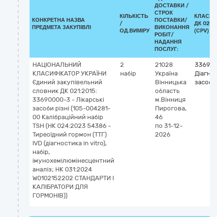
ДОСТАВКИ /
СТРОК
КІЛЬКІСТЬ
КЛАСИФ
КОНКРЕТНА НАЗВА
ПОСТАВКИ/
/
ДК 021:
ПРЕДМЕТА ЗАКУПІВЛІ
ВИКОНАННЯ
ОД.ВИМІРУ
(CPV)
РОБІТ/
НАДАННЯ
ПОСЛУГ:
НАЦІОНАЛЬНИЙ
2
21028
336940
КЛАСИФІКАТОР УКРАЇНИ
набір
Україна
Діагно
Єдиний закупівельний
Вінницька
засоби
словник ДК 021:2015:
область
33690000-3 - Лікарські
м.Вінниця
засоби різні (105-004281-
Пирогова,
00 Калібраційний набір
46
TSH (НК 024:2023 54386 -
по 31-12-
Тиреоїдний гормон (ТТГ)
2026
IVD (діагностика in vitro),
набір,
імунохемілюмінесцентний
аналіз; НК 031:2024
W0102152202 СТАНДАРТИ І
КАЛІБРАТОРИ ДЛЯ
ГОРМОНІВ))