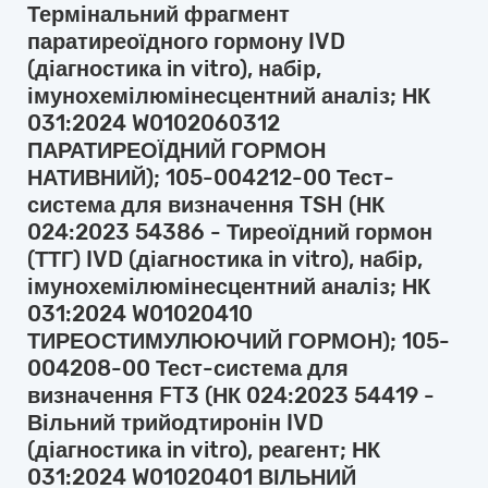
Термінальний фрагмент
паратиреоїдного гормону IVD
(діагностика in vitro), набір,
імунохемілюмінесцентний аналіз; НК
031:2024 W0102060312
ПАРАТИРЕОЇДНИЙ ГОРМОН
НАТИВНИЙ); 105-004212-00 Тест-
система для визначення TSH (НК
024:2023 54386 - Тиреоїдний гормон
(ТТГ) IVD (діагностика in vitro), набір,
імунохемілюмінесцентний аналіз; НК
031:2024 W01020410
ТИРЕОСТИМУЛЮЮЧИЙ ГОРМОН); 105-
004208-00 Тест-система для
визначення FT3 (НК 024:2023 54419 -
Вільний трийодтиронін IVD
(діагностика in vitro), реагент; НК
031:2024 W01020401 ВІЛЬНИЙ