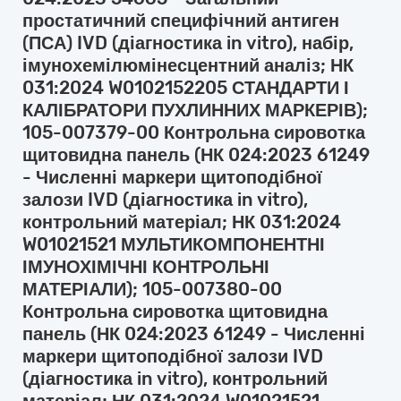
простатичний специфічний антиген
(ПСА) IVD (діагностика in vitro), набір,
імунохемілюмінесцентний аналіз; НК
031:2024 W0102152205 СТАНДАРТИ І
КАЛІБРАТОРИ ПУХЛИННИХ МАРКЕРІВ);
105-007379-00 Контрольна сировотка
щитовидна панель (НК 024:2023 61249
- Численні маркери щитоподібної
залози IVD (діагностика in vitro),
контрольний матеріал; НК 031:2024
W01021521 МУЛЬТИКОМПОНЕНТНІ
ІМУНОХІМІЧНІ КОНТРОЛЬНІ
МАТЕРІАЛИ); 105-007380-00
Контрольна сировотка щитовидна
панель (НК 024:2023 61249 - Численні
маркери щитоподібної залози IVD
(діагностика in vitro), контрольний