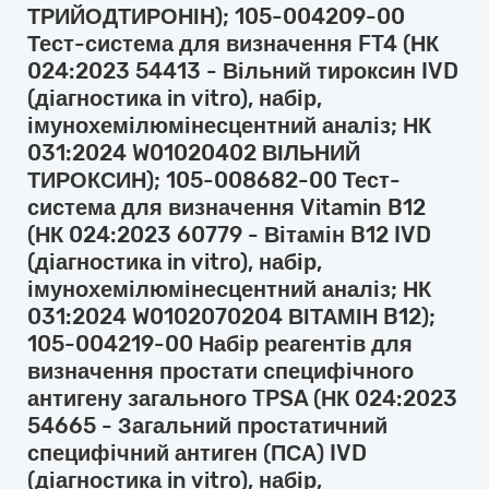
ТРИЙОДТИРОНІН); 105-004209-00
Тест-система для визначення FT4 (НК
024:2023 54413 - Вільний тироксин IVD
(діагностика in vitro), набір,
імунохемілюмінесцентний аналіз; НК
031:2024 W01020402 ВІЛЬНИЙ
ТИРОКСИН); 105-008682-00 Тест-
система для визначення Vitamin B12
(НК 024:2023 60779 - Вітамін B12 IVD
(діагностика in vitro), набір,
імунохемілюмінесцентний аналіз; НК
031:2024 W0102070204 ВІТАМІН B12);
105-004219-00 Набір реагентів для
визначення простати специфічного
антигену загального TPSA (НК 024:2023
54665 - Загальний простатичний
специфічний антиген (ПСА) IVD
(діагностика in vitro), набір,