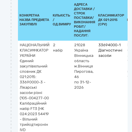
АДРЕСА
ДОСТАВКИ /
СТРОК
КОНКРЕТНА
КІЛЬКІСТЬ
КЛАСИФІКАТОР
ПОСТАВКИ/
НАЗВА ПРЕДМЕТА
/
ДК 021:2015
КЛ
ВИКОНАННЯ
ЗАКУПІВЛІ
ОД.ВИМІРУ
(CPV)
РОБІТ/
НАДАННЯ
ПОСЛУГ:
НАЦІОНАЛЬНИЙ
2
21028
33694000-1
Кл
КЛАСИФІКАТОР
набір
Україна
Діагностичні
G
УКРАЇНИ
Вінницька
засоби
54
Єдиний
область
тр
закупівельний
м.Вінниця
IV
словник ДК
Пирогова,
(д
021:2015:
46
vi
33690000-3 -
по 31-12-
Лікарські
2026
засоби різні
(105-004277-00
Калібраційний
набір FT3 (НК
024:2023 54419
- Вільний
трийодтиронін
IVD