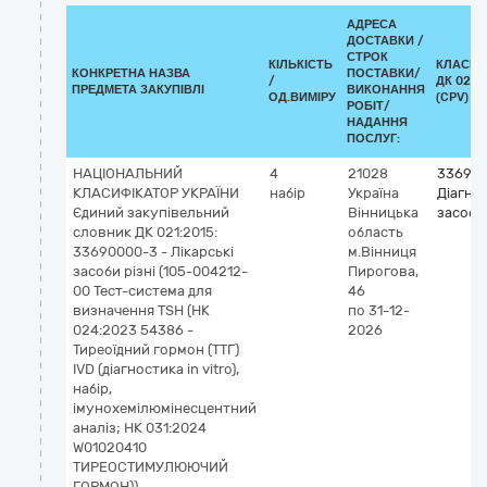
АДРЕСА
ДОСТАВКИ /
СТРОК
КІЛЬКІСТЬ
КЛАСИФ
КОНКРЕТНА НАЗВА
ПОСТАВКИ/
/
ДК 021:
ПРЕДМЕТА ЗАКУПІВЛІ
ВИКОНАННЯ
ОД.ВИМІРУ
(CPV)
РОБІТ/
НАДАННЯ
ПОСЛУГ:
НАЦІОНАЛЬНИЙ
4
21028
336940
КЛАСИФІКАТОР УКРАЇНИ
набір
Україна
Діагно
Єдиний закупівельний
Вінницька
засоби
словник ДК 021:2015:
область
33690000-3 - Лікарські
м.Вінниця
засоби різні (105-004212-
Пирогова,
00 Тест-система для
46
визначення TSH (НК
по 31-12-
024:2023 54386 -
2026
Тиреоїдний гормон (ТТГ)
IVD (діагностика in vitro),
набір,
імунохемілюмінесцентний
аналіз; НК 031:2024
W01020410
ТИРЕОСТИМУЛЮЮЧИЙ
ГОРМОН))