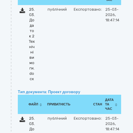
25.
публічний
Експортовано:
25-03-
03.
2026,
До
18:47:14
да
то
к 2
Тех
ніч
ні
ви
мо
ги.
do
cx
Тип документа: Проект договору
ДАТА
ФАЙЛ
ПРИВАТНІСТЬ
СТАН
ТА
ЧАС
25.
публічний
Експортовано:
25-03-
03.
2026,
До
18:47:14