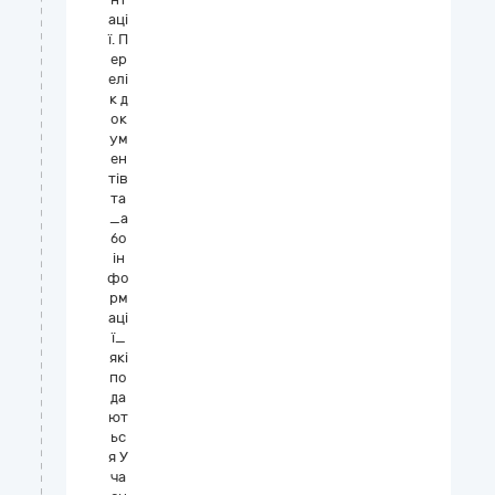
аці
ї. П
ер
елі
к д
ок
ум
ен
тів
та
_а
бо
ін
фо
рм
аці
ї_
які
по
да
ют
ьс
я У
ча