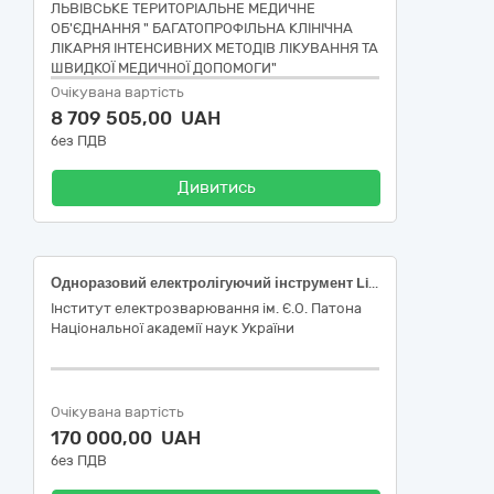
ЛЬВІВСЬКЕ ТЕРИТОРІАЛЬНЕ МЕДИЧНЕ
ОБ'ЄДНАННЯ " БАГАТОПРОФІЛЬНА КЛІНІЧНА
ЛІКАРНЯ ІНТЕНСИВНИХ МЕТОДІВ ЛІКУВАННЯ ТА
ШВИДКОЇ МЕДИЧНОЇ ДОПОМОГИ"
Очікувана вартість
8 709 505,00 UAH
без ПДВ
Дивитись
Одноразовий електролігуючий інструмент LigaSure (LF1212) для різання/лігування для відкритої хірургії; Одноразовий електролігуючий інструмент LigaSure (LF2019) для різання/лігування для відкритої хірургії
Інститут електрозварювання ім. Є.О. Патона
Національної академії наук України
Очікувана вартість
170 000,00 UAH
без ПДВ