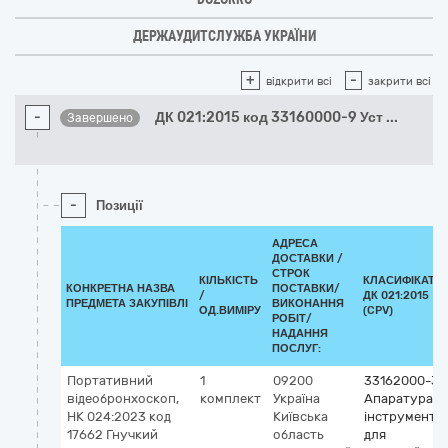
ДЕРЖАУДИТСЛУЖБА УКРАЇНИ
+
-
відкрити всі
закрити всі
-
ДК 021:2015 код 33160000-9 Уст
...
Завершено
-
Позиції
АДРЕСА
ДОСТАВКИ /
СТРОК
КІЛЬКІСТЬ
КЛАСИФІКАТО
КОНКРЕТНА НАЗВА
ПОСТАВКИ/
/
ДК 021:2015
ПРЕДМЕТА ЗАКУПІВЛІ
ВИКОНАННЯ
ОД.ВИМІРУ
(CPV)
РОБІТ/
НАДАННЯ
ПОСЛУГ:
Портативний
1
09200
33162000-3
відеобронхоскоп,
комплект
Україна
Апаратура т
НК 024:2023 код
Київська
інструменти
17662 Гнучкий
область
для