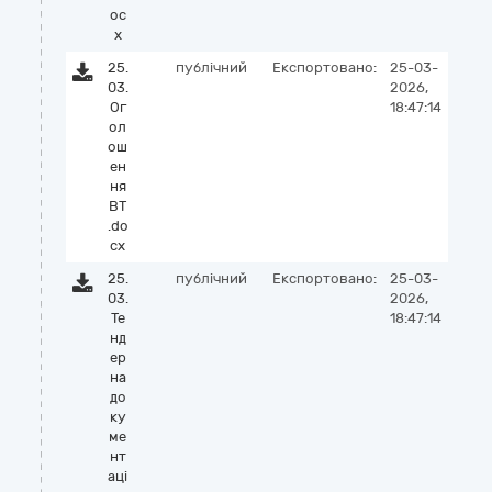
oc
x
25.
публічний
Експортовано:
25-03-
03.
2026,
Ог
18:47:14
ол
ош
ен
ня
ВТ
.do
cx
25.
публічний
Експортовано:
25-03-
03.
2026,
Те
18:47:14
нд
ер
на
до
ку
ме
нт
аці