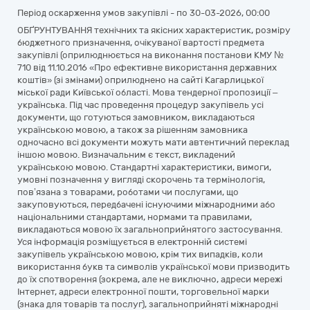
Період оскарження умов закупівлі - по
30-03-2026, 00:00
ОБҐРУНТУВАННЯ технічних та якісних характеристик, розміру
бюджетного призначення, очікуваної вартості предмета
закупівлі (оприлюднюється на виконання постанови КМУ №
710 від 11.10.2016 «Про ефективне використання державних
коштів» (зі змінами) оприлюднено на сайті Кагарлицької
міської ради Київської області. Мова тендерної пропозиції –
українська. Під час проведення процедур закупівель усі
документи, що готуються замовником, викладаються
українською мовою, а також за рішенням замовника
одночасно всі документи можуть мати автентичний переклад
іншою мовою. Визначальним є текст, викладений
українською мовою. Стандартні характеристики, вимоги,
умовні позначення у вигляді скорочень та термінологія,
пов’язана з товарами, роботами чи послугами, що
закуповуються, передбачені існуючими міжнародними або
національними стандартами, нормами та правилами,
викладаються мовою їх загальноприйнятого застосування.
Уся інформація розміщується в електронній системі
закупівель українською мовою, крім тих випадків, коли
використання букв та символів української мови призводить
до їх спотворення (зокрема, але не виключно, адреси мережі
Інтернет, адреси електронної пошти, торговельної марки
(знака для товарів та послуг), загальноприйняті міжнародні