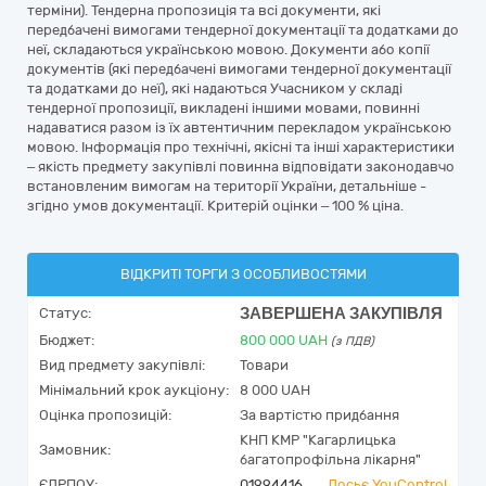
терміни). Тендерна пропозиція та всі документи, які
передбачені вимогами тендерної документації та додатками до
неї, складаються українською мовою. Документи або копії
документів (які передбачені вимогами тендерної документації
та додатками до неї), які надаються Учасником у складі
тендерної пропозиції, викладені іншими мовами, повинні
надаватися разом із їх автентичним перекладом українською
мовою. Інформація про технічні, якісні та інші характеристики
– якість предмету закупівлі повинна відповідати законодавчо
встановленим вимогам на території України, детальніше -
згідно умов документації. Критерій оцінки – 100 % ціна.
ВІДКРИТІ ТОРГИ З ОСОБЛИВОСТЯМИ
ЗАВЕРШЕНА ЗАКУПІВЛЯ
Статус:
Бюджет:
800 000
UAH
(з ПДВ)
Вид предмету закупівлі:
Товари
Мінімальний крок аукціону:
8 000 UAH
Оцінка пропозицій:
За вартістю придбання
КНП КМР "Кагарлицька
Замовник:
багатопрофільна лікарня"
ЄДРПОУ:
01994416
Досьє YouControl