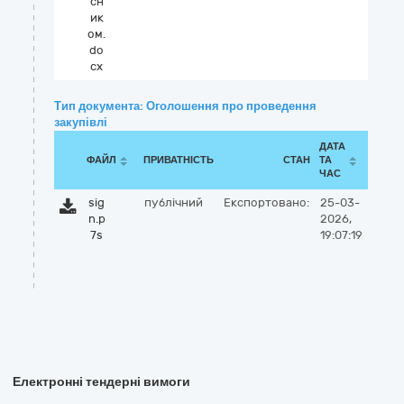
сн
ик
ом.
do
cx
Тип документа: Оголошення про проведення
закупівлі
ДАТА
ФАЙЛ
ПРИВАТНІСТЬ
СТАН
ТА
ЧАС
sig
публічний
Експортовано:
25-03-
n.p
2026,
7s
19:07:19
Електронні тендерні вимоги