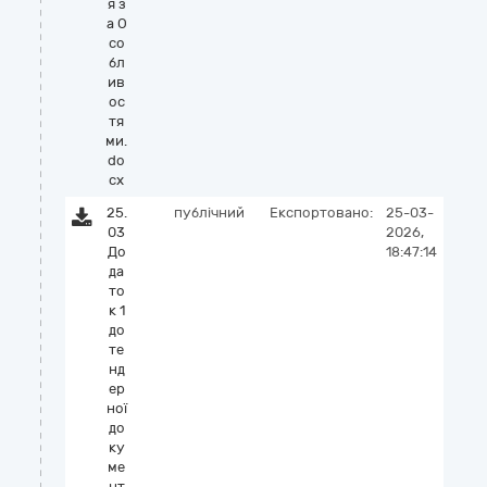
я з
а О
со
бл
ив
ос
тя
ми.
do
cx
25.
публічний
Експортовано:
25-03-
03
2026,
До
18:47:14
да
то
к 1
до
те
нд
ер
ної
до
ку
ме
нт