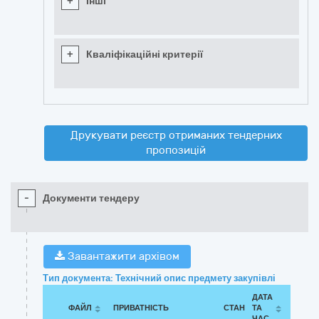
+
Інші
+
Кваліфікаційні критерії
Друкувати реєстр отриманих тендерних
пропозицій
-
Документи тендеру
Завантажити архівом
Тип документа: Технічний опис предмету закупівлі
ДАТА
ФАЙЛ
ПРИВАТНІСТЬ
СТАН
ТА
ЧАС