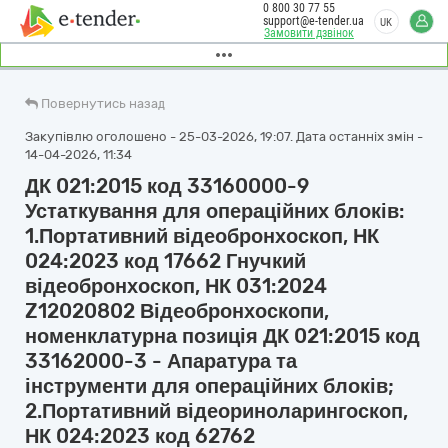
0 800 30 77 55
support@e-tender.ua
UK
Замовити дзвінок
Повернутись назад
Закупівлю оголошено - 25-03-2026, 19:07. Дата останніх змін -
14-04-2026, 11:34
ДК 021:2015 код 33160000-9
Устаткування для операційних блоків:
1.Портативний відеобронхоскоп, НК
024:2023 код 17662 Гнучкий
відеобронхоскоп, НК 031:2024
Z12020802 Відеобронхоскопи,
номенклатурна позиція ДК 021:2015 код
33162000-3 - Апаратура та
інструменти для операційних блоків;
2.Портативний відеориноларингоскоп,
НК 024:2023 код 62762