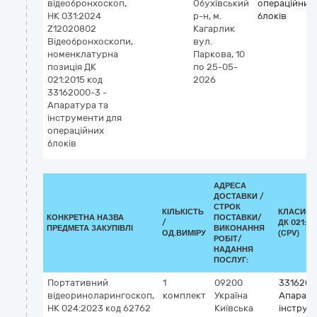
відеобронхоскоп,
Обухівський
операційних
НК 031:2024
р-н, м.
блоків
Z12020802
Кагарлик
Відеобронхоскопи,
вул.
номенклатурна
Паркова, 10
позиція ДК
по 25-05-
021:2015 код
2026
33162000-3 -
Апаратура та
інструменти для
операційних
блоків
АДРЕСА
ДОСТАВКИ /
СТРОК
КІЛЬКІСТЬ
КЛАСИФІ
КОНКРЕТНА НАЗВА
ПОСТАВКИ/
/
ДК 021:20
ПРЕДМЕТА ЗАКУПІВЛІ
ВИКОНАННЯ
ОД.ВИМІРУ
(CPV)
РОБІТ/
НАДАННЯ
ПОСЛУГ:
Портативний
1
09200
3316200
відеориноларингоскоп,
комплект
Україна
Апарату
НК 024:2023 код 62762
Київська
інструм