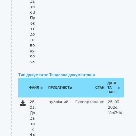
да
то
к 3
Пр
оє
кт
до
го
во
ру.
do
cx
Тип документа: Тендерна документація
ДАТА
ФАЙЛ
ПРИВАТНІСТЬ
СТАН
ТА
ЧАС
25.
публічний
Експортовано:
25-03-
03.
2026,
До
18:47:14
да
то
к
4.d