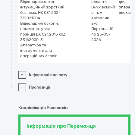
Відеоларингоскоп
область
для
інтубаційний жорсткий
Обухівський
операці
без леза, НК 031:2024
р-н, м.
блоків
Z12021004
Кагарлик
Відеоларингоскопи,
вул.
номенклатурна
Паркова, 10
позиція ДК 021:2015 код
по 25-05-
33162000-3 -
2026
Апаратура та
інструменти для
операційних блоків
+
Інформація по лоту
-
Пропозиції
Кваліфікація Учасників
Інформація про Переможця