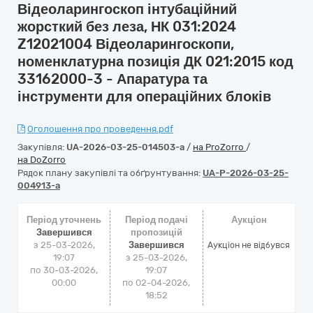
Відеоларингоскоп інтубаційний
жорсткий без леза, НК 031:2024
Z12021004 Відеоларингоскопи,
номенклатурна позиція ДК 021:2015 код
33162000-3 - Апаратура та
інструменти для операційних блоків
Оголошення про проведення.pdf
Закупівля:
UA-2026-03-25-014503-a
/
на ProZorro
/
на DoZorro
Рядок плану закупівлі та обґрунтування:
UA-P-2026-03-25-
004913-a
Період уточнень
Період подачі
Аукціон
Завершився
пропозицій
з 25-03-2026,
Завершився
Аукціон не відбувся
19:07
з 25-03-2026,
по 30-03-2026,
19:07
00:00
по 02-04-2026,
18:52