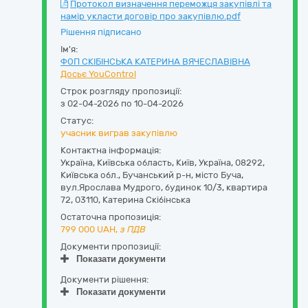
Протокол визначення переможця закупівлі та
намір укласти договір про закупівлю.pdf
Рішення підписано
Ім'я:
ФОП СКІБІНСЬКА КАТЕРИНА ВЯЧЕСЛАВІВНА
Досьє YouControl
Строк розгляду пропозиції:
з 02-04-2026 по 10-04-2026
Статус:
учасник виграв закупівлю
Контактна інформація:
Україна
,
Київська область
,
Київ,
Україна, 08292,
Київська обл., Бучанський р-н, місто Буча,
вул.Ярослава Мудрого, будинок 10/3, квартира
72
,
03110
,
Катерина Скібінська
Остаточна пропозиція:
799 000
UAH,
з ПДВ
Документи пропозиції:
Показати документи
Документи рішення:
Показати документи