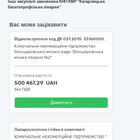
Інші закупівлі замовника КНП КМР "Кагарлицька
багатопрофільна лікарня"
Вас може зацікавити
Відеогастроскоп код ДК 021:2015: 33160000-9 Устаткування для операційних блоків, (код номенклатурної позиції ДК 021:2015: 33168100-6 Ендоскопи, НК 024:2023: 17663 Гнучкий відеогастроскоп/НК 031:2024- Z12020511 Відеогастроскопи.)
Комунальне некомерційне підприємство
Білоцерківської міської ради "Білоцерківська
міська лікарня №2"
Очікувана вартість
500 467,29 UAH
без ПДВ
Дивитись
Лапароскопічна стійка в комплекті
КОМУНАЛЬНЕ НЕКОМЕРЦІЙНЕ ПІДПРИЄМСТВО "