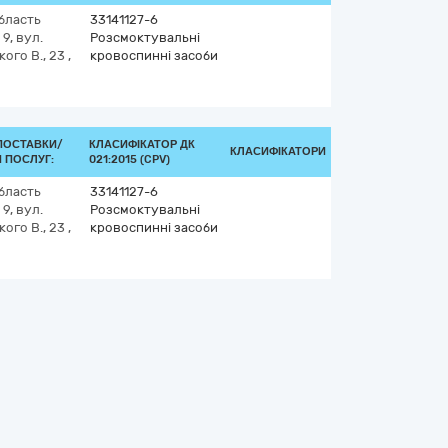
бласть
33141127-6
 9, вул.
Розсмоктувальні
ого В., 23 ,
кровоспинні засоби
ПОСТАВКИ/
КЛАСИФІКАТОР ДК
КЛАСИФІКАТОРИ
 ПОСЛУГ:
021:2015 (CPV)
бласть
33141127-6
 9, вул.
Розсмоктувальні
ого В., 23 ,
кровоспинні засоби