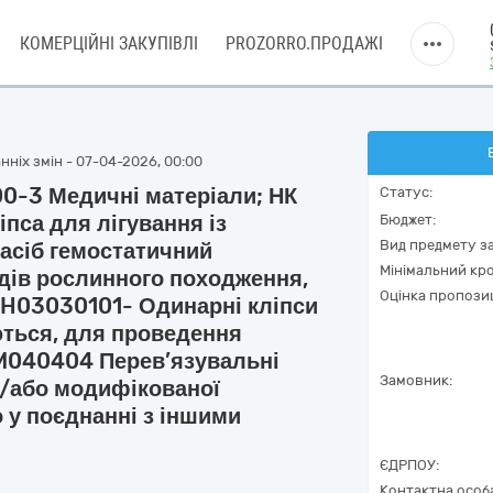
КОМЕРЦІЙНІ ЗАКУПІВЛІ
PROZORRO.ПРОДАЖІ
нніх змін - 07-04-2026, 00:00
00-3 Медичні матеріали; НК
Статус:
пса для лігування із
Бюджет:
Вид предмету за
Засіб гемостатичний
Мінімальний кро
идів рослинного походження,
Оцінка пропозиц
 H03030101- Одинарні кліпси
ються, для проведення
ї, M040404 Перев’язувальні
Замовник:
а/або модифікованої
 у поєднанні з іншими
ЄДРПОУ:
Контактна особ