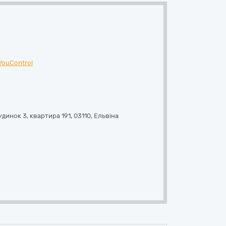
YouControl
инок 3, квартира 191
,
03110
,
Ельвіна