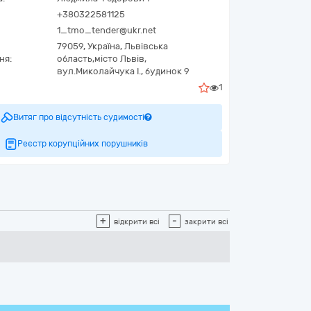
+380322581125
1_tmo_tender@ukr.net
79059,
Україна
,
Львівська
ня:
область,
місто Львів,
вул.Миколайчука І., будинок 9
1
Витяг про відсутність судимості
Реєстр корупційних порушників
+
-
відкрити всі
закрити всі