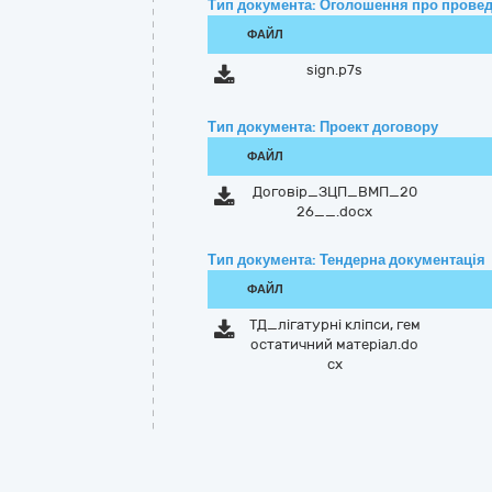
Тип документа: Оголошення про провед
ФАЙЛ
sign.p7s
Тип документа: Проект договору
ФАЙЛ
Договір_ЗЦП_ВМП_20
26__.docx
Тип документа: Тендерна документація
ФАЙЛ
ТД_лігатурні кліпси, гем
остатичний матеріал.do
cx