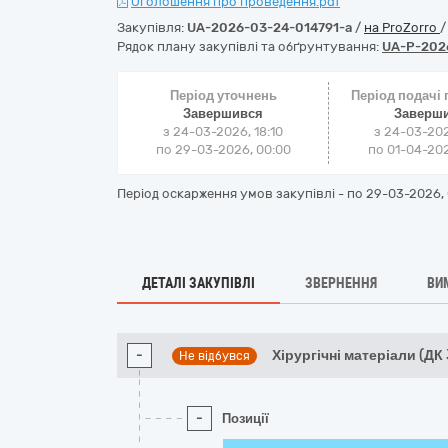
Оголошення про проведення.pdf
Закупівля:
UA-2026-03-24-014791-a
/
на ProZorro
Рядок плану закупівлі та обґрунтування:
UA-P-202
Період уточнень
Період подачі
Завершився
Заверш
з 24-03-2026, 18:10
з 24-03-202
по 29-03-2026, 00:00
по 01-04-202
Період оскарження умов закупівлі - по
29-03-2026, 
ДЕТАЛІ ЗАКУПІВЛІ
ЗВЕРНЕННЯ
ВИ
-
Хірургічні матеріали (ДК
Не відбувся
-
Позиції