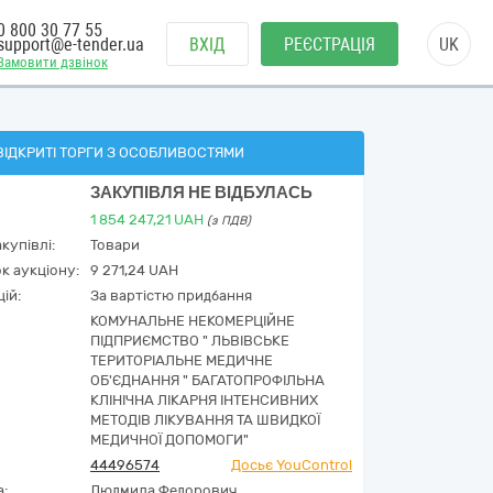
0 800 30 77 55
support@e-tender.ua
ВХІД
РЕЄСТРАЦІЯ
UK
Замовити дзвінок
ВІДКРИТІ ТОРГИ З ОСОБЛИВОСТЯМИ
ЗАКУПІВЛЯ НЕ ВІДБУЛАСЬ
1 854 247,21
UAH
(з ПДВ)
купівлі:
Товари
к аукціону:
9 271,24 UAH
ій:
За вартістю придбання
КОМУНАЛЬНЕ НЕКОМЕРЦІЙНЕ
ПІДПРИЄМСТВО " ЛЬВІВСЬКЕ
ТЕРИТОРІАЛЬНЕ МЕДИЧНЕ
ОБ'ЄДНАННЯ " БАГАТОПРОФІЛЬНА
КЛІНІЧНА ЛІКАРНЯ ІНТЕНСИВНИХ
МЕТОДІВ ЛІКУВАННЯ ТА ШВИДКОЇ
МЕДИЧНОЇ ДОПОМОГИ"
44496574
Досьє YouControl
а:
Людмила Федорович