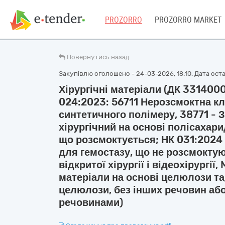
PROZORRO
PROZORRO MARKET
Повернутись назад
Закупівлю оголошено - 24-03-2026, 18:10. Дата оста
Хірургічні матеріали (ДК 331400
024:2023: 56711 Нерозсмоктна клі
синтетичного полімеру, 38771 - 
хірургічний на основі полісахар
що розсмоктується; НК 031:2024
для гемостазу, що не розсмокту
відкритої хірургії і відеохірургі
матеріали на основі целюлози т
целюлози, без інших речовин або
речовинами)