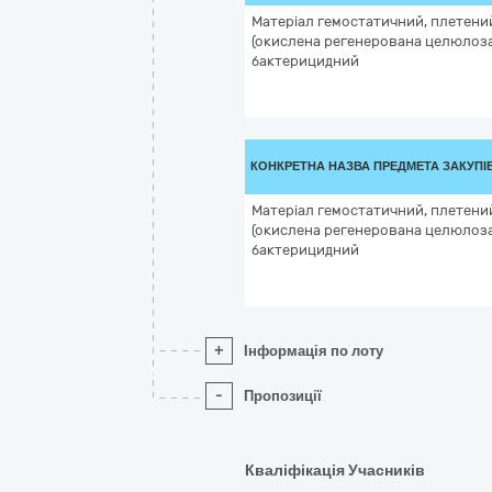
Матеріал гемостатичний, плетени
(окислена регенерована целюлоза),
бактерицидний
КОНКРЕТНА НАЗВА ПРЕДМЕТА ЗАКУПІ
Матеріал гемостатичний, плетени
(окислена регенерована целюлоза),
бактерицидний
+
Інформація по лоту
-
Пропозиції
Кваліфікація Учасників