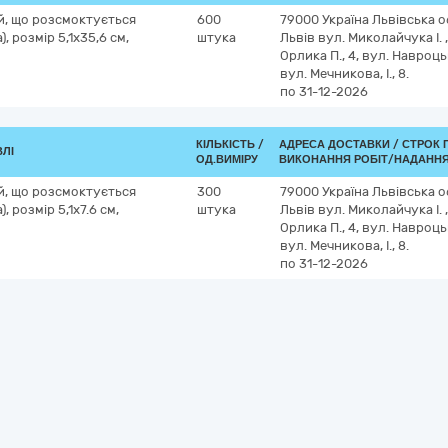
й, що розсмоктується
600
79000
Україна
Львівська о
 розмір 5,1х35,6 см,
штука
Львів
вул. Миколайчука І. ,
Орлика П., 4, вул. Навроцьк
вул. Мечникова, І., 8.
по 31-12-2026
КІЛЬКІСТЬ /
АДРЕСА ДОСТАВКИ /
СТРОК 
ВЛІ
ОД.ВИМІРУ
ВИКОНАННЯ РОБІТ/НАДАННЯ
й, що розсмоктується
300
79000
Україна
Львівська о
 розмір 5,1х7.6 см,
штука
Львів
вул. Миколайчука І. ,
Орлика П., 4, вул. Навроцьк
вул. Мечникова, І., 8.
по 31-12-2026