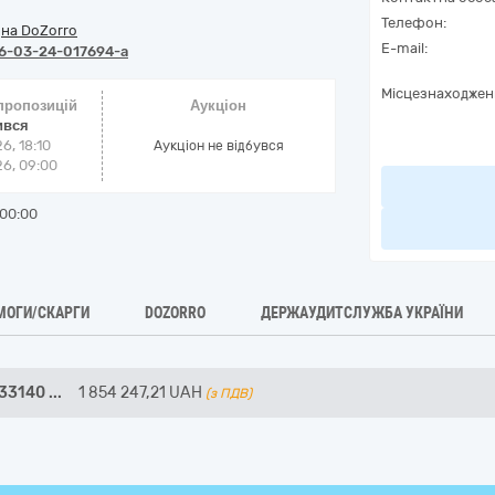
Телефон:
/
на DoZorro
E-mail:
6-03-24-017694-a
Місцезнаходжен
 пропозицій
Аукціон
ився
6, 18:10
Аукціон не відбувся
6, 09:00
00:00
МОГИ/СКАРГИ
DOZORRO
ДЕРЖАУДИТСЛУЖБА УКРАЇНИ
 33140
...
1 854 247,21
UAH
(з ПДВ)