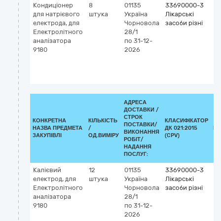
Кондиціонер
8
01135
33690000-3
К
для натрієвого
штука
Україна
Лікарські
2
електрода, для
Чорновола
засоби різні
5
Електролітного
28/1
о
аналізатора
по 31-12-
IV
9180
2026
vi
ав
на
си
АДРЕСА
ДОСТАВКИ /
СТРОК
КОНКРЕТНА
КІЛЬКІСТЬ
КЛАСИФІКАТОР
ПОСТАВКИ/
НАЗВА ПРЕДМЕТА
/
ДК 021:2015
КЛ
ВИКОНАННЯ
ЗАКУПІВЛІ
ОД.ВИМІРУ
(CPV)
РОБІТ/
НАДАННЯ
ПОСЛУГ:
Калієвий
12
01135
33690000-3
Кл
електрод, для
штука
Україна
Лікарські
G
Електролітного
Чорновола
засоби різні
5
аналізатора
28/1
(K
9180
по 31-12-
(д
2026
vi