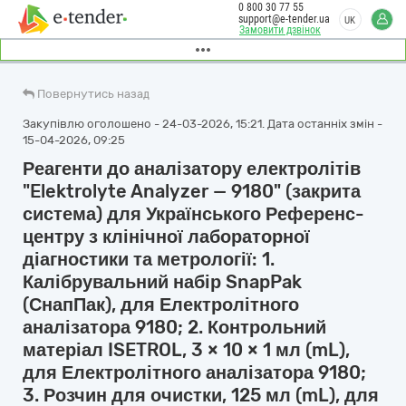
0 800 30 77 55
support@e-tender.ua
UK
Замовити дзвінок
Повернутись назад
Закупівлю оголошено - 24-03-2026, 15:21. Дата останніх змін -
15-04-2026, 09:25
Реагенти до аналізатору електролітів
"Elektrolyte Analyzer — 9180" (закрита
система) для Українського Референс-
центру з клінічної лабораторної
діагностики та метрології: 1.
Калібрувальний набір SnapPak
(СнапПак), для Електролітного
аналізатора 9180; 2. Контрольний
матеріал ISETROL, 3 × 10 × 1 мл (mL),
для Електролітного аналізатора 9180;
3. Розчин для очистки, 125 мл (mL), для