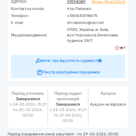
ЄДРПОУ:
01994089
Досьє YouControl
Контактна особа:
Ігор Рабенко
Телефон:
+380630518675
E-mail:
im.rabenko@ukr.net
01135,
Україна
,
м. Київ,
Місцезнаходження:
вул.Чорновола Вячеслава
будинок 28/1
1
Витяг про відсутність судимості
Реєстр корупційних порушників
Період уточнень
Період подачі
Аукціон
Завершився
пропозицій
з 24-03-2026, 15:21
Завершився
Аукціон не відбувся
по 29-03-2026,
з 24-03-2026, 15:21
00:00
по 01-04-2026,
00:00
Період оскарження умов закупівлі - по
29-03-2026, 00:00