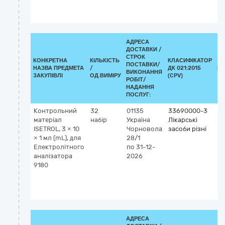
н
с
АДРЕСА
ДОСТАВКИ /
СТРОК
КОНКРЕТНА
КІЛЬКІСТЬ
КЛАСИФІКАТОР
ПОСТАВКИ/
НАЗВА ПРЕДМЕТА
/
ДК 021:2015
КЛ
ВИКОНАННЯ
ЗАКУПІВЛІ
ОД.ВИМІРУ
(CPV)
РОБІТ/
НАДАННЯ
ПОСЛУГ:
Контрольний
32
01135
33690000-3
Кл
матеріал
набір
Україна
Лікарські
G
ISETROL, 3 × 10
Чорновола
засоби різні
5
× 1 мл (mL), для
28/1
М
Електролітного
по 31-12-
ел
аналізатора
2026
IV
9180
(д
vit
к
ма
АДРЕСА