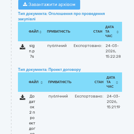
Завантажити архівом
Тип документа: Оголошення про проведення
закупівлі
ДАТА
ФАЙЛ
ПРИВАТНІСТЬ
СТАН
ТА
ЧАС
sig
публічний
Експортовано:
24-03-
n.p
2026,
7s
15:22:28
Тип документа: Проект договору
ДАТА
ФАЙЛ
ПРИВАТНІСТЬ
СТАН
ТА
ЧАС
До
публічний
Експортовано:
24-03-
дат
2026,
ок
15:21:19
2 п
ро
ект
дог
ов