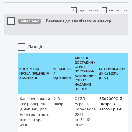
+
-
відкрити всі
закрити всі
-
Реагенти до аналізатору електр
...
Завершено
-
Позиції
АДРЕСА
ДОСТАВКИ /
СТРОК
КОНКРЕТНА
КІЛЬКІСТЬ
КЛАСИФІКАТОР
ПОСТАВКИ/
НАЗВА ПРЕДМЕТА
/
ДК 021:2015
К
ВИКОНАННЯ
ЗАКУПІВЛІ
ОД.ВИМІРУ
(CPV)
РОБІТ/
НАДАННЯ
ПОСЛУГ:
Калібрувальний
210
01135
33690000-3
К
набір SnapPak
набір
Україна
Лікарські
2
(СнапПак), для
Чорновола
засоби різні
5
Електролітного
28/1
о
аналізатора
по 31-12-
IV
9180
2026
vi
а