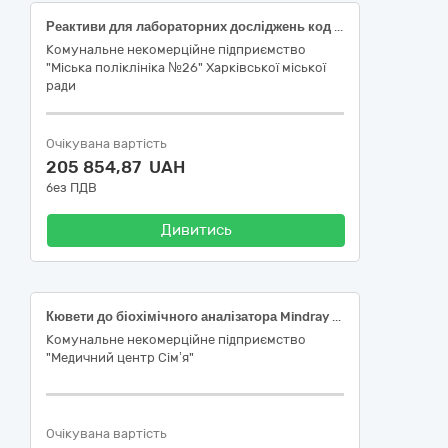
Реактиви для лабораторних досліджень код ДК 021:2015 33690000-3 - Лікарські засоби різні (33696500-0 - Лабораторні реактиви)
Комунальне некомерційне підприємство
"Міська поліклініка №26" Харківської міської
ради
Очікувана вартість
205 854,87 UAH
без ПДВ
Дивитись
Кювети до біохімічного аналізатора Mindray BS-230
Комунальне некомерційне підприємство
"Медичний центр Сім’я"
Очікувана вартість