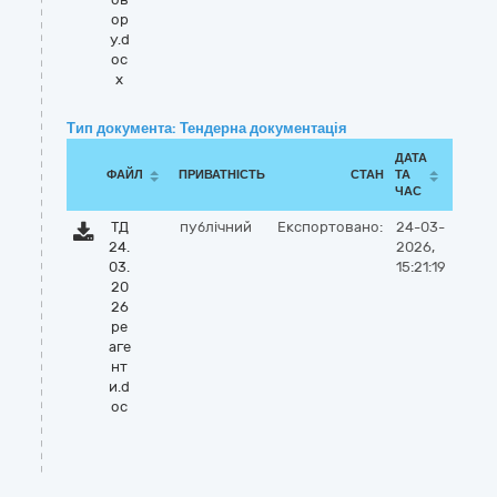
ор
у.d
oc
x
Тип документа: Тендерна документація
ДАТА
ФАЙЛ
ПРИВАТНІСТЬ
СТАН
ТА
ЧАС
ТД
публічний
Експортовано:
24-03-
24.
2026,
03.
15:21:19
20
26
ре
аге
нт
и.d
oc