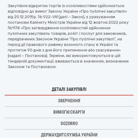
Закупівля відкритих торгів із особливостями здійснюється
відповідно до вимог Закону України «Про публічні закупівлі»
від 25.12.2015р. № 922-VІIІ (далі – Закон), з урахуванням
постанови Кабінету Міністрів України від 12 жовтня 2022 року
№1178 «Про затвердження особливостей здійснення
публічних закупівель товарів, робіт і послуг для замовників,
передбачених Законом України “Про публічні закупівлі”, на
період дії правового режиму воєнного стану в Україні та
протягом 90 днів з дня його припинення або скасування»
(надалі – Постанова). Терміни, які використовуються в цій
тендерній документації, вживаються в значеннях, визначених
Законом та Постановою.
ДЕТАЛІ ЗАКУПІВЛІ
ЗВЕРНЕННЯ
ВИМОГИ/СКАРГИ
DOZORRO
ДЕРЖАУДИТСЛУЖБА УКРАЇНИ