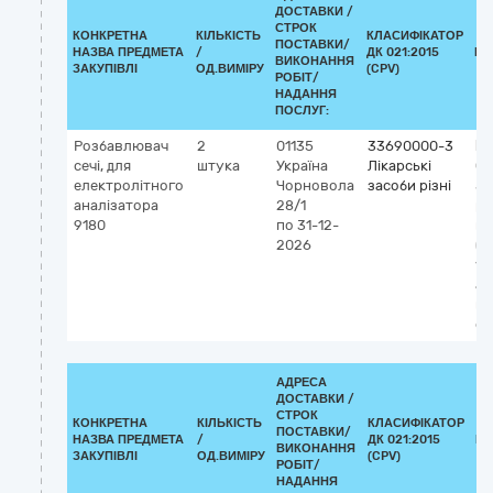
ДОСТАВКИ /
СТРОК
КОНКРЕТНА
КІЛЬКІСТЬ
КЛАСИФІКАТОР
ПОСТАВКИ/
НАЗВА ПРЕДМЕТА
/
ДК 021:2015
КЛ
ВИКОНАННЯ
ЗАКУПІВЛІ
ОД.ВИМІРУ
(CPV)
РОБІТ/
НАДАННЯ
ПОСЛУГ:
Розбавлювач
2
01135
33690000-3
Кл
сечі, для
штука
Україна
Лікарські
G
електролітного
Чорновола
засоби різні
58
аналізатора
28/1
ро
9180
по 31-12-
пр
2026
(д
vit
ав
на
си
АДРЕСА
ДОСТАВКИ /
СТРОК
КОНКРЕТНА
КІЛЬКІСТЬ
КЛАСИФІКАТОР
ПОСТАВКИ/
НАЗВА ПРЕДМЕТА
/
ДК 021:2015
КЛ
ВИКОНАННЯ
ЗАКУПІВЛІ
ОД.ВИМІРУ
(CPV)
РОБІТ/
НАДАННЯ