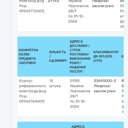
електрод (код
штука
Україна
Лікарські
GMD
Рош
Чорновола
засоби різні
592
09969772001)
28/1
Реф
по 31-12-
елек
2026
(діа
vitro
АДРЕСА
ДОСТАВКИ /
КОНКРЕТНА
СТРОК
КІЛЬКІСТЬ
КЛАСИФІКАТОР
НАЗВА
ПОСТАВКИ/
/
ДК 021:2015
КЛА
ПРЕДМЕТА
ВИКОНАННЯ
ОД.ВИМІРУ
(CPV)
ЗАКУПІВЛІ
РОБІТ/
НАДАННЯ
ПОСЛУГ:
Корпус
12
01135
33690000-3
Кл
референсного
штука
Україна
Лікарські
GM
електрода (код
Чорновола
засоби різні
59
Рош
28/1
Ре
09969764001)
по 31-12-
еле
2026
(ді
vitr
АДРЕСА