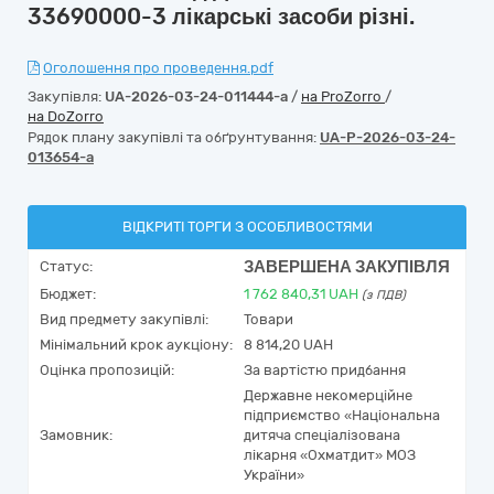
33690000-3 лікарські засоби різні.
Оголошення про проведення.pdf
Закупівля:
UA-2026-03-24-011444-a
/
на ProZorro
/
на DoZorro
Рядок плану закупівлі та обґрунтування:
UA-P-2026-03-24-
013654-a
ВІДКРИТІ ТОРГИ З ОСОБЛИВОСТЯМИ
ЗАВЕРШЕНА ЗАКУПІВЛЯ
Статус:
Бюджет:
1 762 840,31
UAH
(з ПДВ)
Вид предмету закупівлі:
Товари
Мінімальний крок аукціону:
8 814,20 UAH
Оцінка пропозицій:
За вартістю придбання
Державне некомерційне
підприємство «Національна
Замовник:
дитяча спеціалізована
лікарня «Охматдит» МОЗ
України»