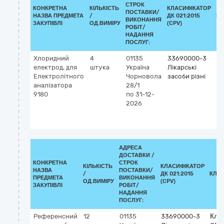
СТРОК
КОНКРЕТНА
КІЛЬКІСТЬ
КЛАСИФІКАТОР
ПОСТАВКИ/
НАЗВА ПРЕДМЕТА
/
ДК 021:2015
КЛ
ВИКОНАННЯ
ЗАКУПІВЛІ
ОД.ВИМІРУ
(CPV)
РОБІТ/
НАДАННЯ
ПОСЛУГ:
Хлоридний
4
01135
33690000-3
Кл
електрод, для
штука
Україна
Лікарські
G
Електролітного
Чорновола
засоби різні
5
аналізатора
28/1
Х
9180
по 31-12-
(C
2026
IV
(д
vi
АДРЕСА
ДОСТАВКИ /
КОНКРЕТНА
СТРОК
КІЛЬКІСТЬ
КЛАСИФІКАТОР
НАЗВА
ПОСТАВКИ/
/
ДК 021:2015
КЛА
ПРЕДМЕТА
ВИКОНАННЯ
ОД.ВИМІРУ
(CPV)
ЗАКУПІВЛІ
РОБІТ/
НАДАННЯ
ПОСЛУГ:
Референсний
12
01135
33690000-3
Кла