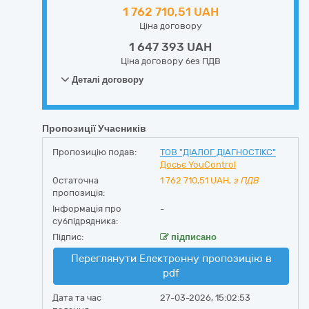
1 762 710,51 UAH
Ціна договору
1 647 393 UAH
Ціна договору без ПДВ
Деталі договору
Пропозиції Учасників
Пропозицію подав:
ТОВ "ДІАЛОГ ДІАГНОСТІКС"
Досьє YouControl
Остаточна
1 762 710,51
UAH,
з ПДВ
пропозиція:
Інформація про
-
субпідрядника:
Підпис:
підписано
Переглянути Електронну пропозицію в
pdf
Дата та час
27-03-2026, 15:02:53