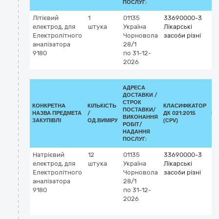
ПОСЛУГ:
Літієвий
1
01135
33690000-3
Кл
електрод, для
штука
Україна
Лікарські
G
Електролітного
Чорновола
засоби різні
30
аналізатора
28/1
ел
9180
по 31-12-
2026
АДРЕСА
ДОСТАВКИ /
СТРОК
КОНКРЕТНА
КІЛЬКІСТЬ
КЛАСИФІКАТОР
ПОСТАВКИ/
НАЗВА ПРЕДМЕТА
/
ДК 021:2015
КЛ
ВИКОНАННЯ
ЗАКУПІВЛІ
ОД.ВИМІРУ
(CPV)
РОБІТ/
НАДАННЯ
ПОСЛУГ:
Натрієвий
12
01135
33690000-3
Кл
електрод, для
штука
Україна
Лікарські
G
Електролітного
Чорновола
засоби різні
5
аналізатора
28/1
На
9180
по 31-12-
ел
2026
(д
vi