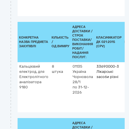
йо
се
ел
АДРЕСА
ДОСТАВКИ /
СТРОК
КОНКРЕТНА
КІЛЬКІСТЬ
КЛАСИФІКАТОР
ПОСТАВКИ/
НАЗВА ПРЕДМЕТА
/
ДК 021:2015
КЛ
ВИКОНАННЯ
ЗАКУПІВЛІ
ОД.ВИМІРУ
(CPV)
РОБІТ/
НАДАННЯ
ПОСЛУГ:
Кальцієвий
8
01135
33690000-3
Кл
електрод, для
штука
Україна
Лікарські
G
Електролітного
Чорновола
засоби різні
5
аналізатора
28/1
(C
9180
по 31-12-
(д
2026
vi
йо
се
ел
АДРЕСА
ДОСТАВКИ /