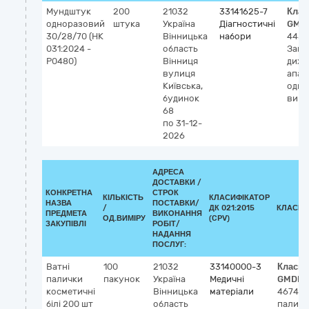
Мундштук
200
21032
33141625-7
Клас
одноразовий
штука
Україна
Діагностичні
GMD
30/28/70 (НК
Вінницька
набори
4454
031:2024 -
область
Загу
P0480)
Вінниця
диха
вулиця
апар
Київська,
одно
будинок
вико
68
по 31-12-
2026
АДРЕСА
ДОСТАВКИ /
КОНКРЕТНА
СТРОК
КІЛЬКІСТЬ
КЛАСИФІКАТОР
НАЗВА
ПОСТАВКИ/
/
ДК 021:2015
КЛАСИФ
ПРЕДМЕТА
ВИКОНАННЯ
ОД.ВИМІРУ
(CPV)
ЗАКУПІВЛІ
РОБІТ/
НАДАННЯ
ПОСЛУГ:
Ватні
100
21032
33140000-3
Класиф
палички
пакунок
Україна
Медичні
GMDN-
косметичні
Вінницька
матеріали
46743
білі 200 шт
область
паличк