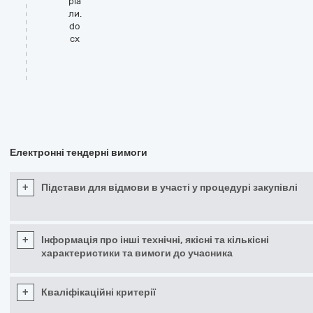
ріа
ли.
do
cx
Електронні тендерні вимоги
+
Підстави для відмови в участі у процедурі закупівлі
+
Інформація про інші технічні, якісні та кількісні
характеристики та вимоги до учасника
+
Кваліфікаційні критерії