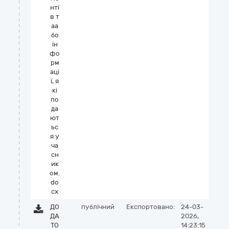
нті
в т
аа
бо
ін
фо
рм
аці
ї, я
кі
по
да
ют
ьс
я у
ча
сн
ик
ом.
do
cx
ДО
публічний
Експортовано:
24-03-
ДА
2026,
ТО
14:23:15