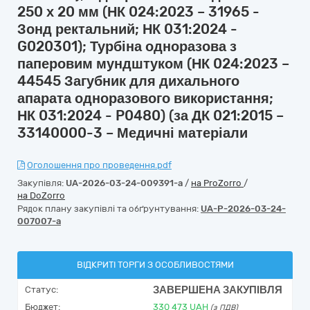
250 х 20 мм (НК 024:2023 – 31965 -
Зонд ректальний; НК 031:2024 -
G020301); Турбіна одноразова з
паперовим мундштуком (НК 024:2023 –
44545 Загубник для дихального
апарата одноразового використання;
НК 031:2024 - P0480) (за ДК 021:2015 –
33140000-3 – Медичні матеріали
Оголошення про проведення.pdf
Закупівля:
UA-2026-03-24-009391-a
/
на ProZorro
/
на DoZorro
Рядок плану закупівлі та обґрунтування:
UA-P-2026-03-24-
007007-a
ВІДКРИТІ ТОРГИ З ОСОБЛИВОСТЯМИ
ЗАВЕРШЕНА ЗАКУПІВЛЯ
Статус:
Бюджет:
330 473
UAH
(з ПДВ)