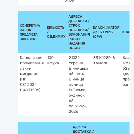
2026
АДРЕСА
ДОСТАВКИ /
КОНКРЕТНА
СТРОК
КІЛЬКІСТЬ
КЛАСИФІКАТОР
НАЗВА
ПОСТАВКИ/
/
ДК 021:2015
КЛАСИ
ПРЕДМЕТА
ВИКОНАННЯ
ОД.ВИМІРУ
(CPV)
ЗАКУПІВЛІ
РОБІТ/
НАДАННЯ
ПОСЛУГ:
Канюля для
100
21032
33141220-8
Класи
промивання
штука
Україна
Канюлі
GMDN
лакун
Вінницька
6238
мигдалин
область
для
(НК
Вінниця
пром
031:2024 -
вулиця
ран
L14010206)
Київська,
будинок
68
по 31-12-
2026
АДРЕСА
ДОСТАВКИ /