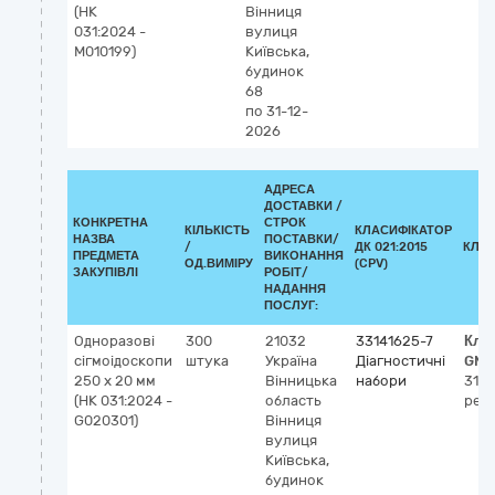
(НК
Вінниця
031:2024 -
вулиця
M010199)
Київська,
будинок
68
по 31-12-
2026
АДРЕСА
ДОСТАВКИ /
КОНКРЕТНА
СТРОК
КІЛЬКІСТЬ
КЛАСИФІКАТОР
НАЗВА
ПОСТАВКИ/
/
ДК 021:2015
КЛА
ПРЕДМЕТА
ВИКОНАННЯ
ОД.ВИМІРУ
(CPV)
ЗАКУПІВЛІ
РОБІТ/
НАДАННЯ
ПОСЛУГ:
Одноразові
300
21032
33141625-7
Кла
сігмоідоскопи
штука
Україна
Діагностичні
GMD
250 х 20 мм
Вінницька
набори
319
(НК 031:2024 -
область
рек
G020301)
Вінниця
вулиця
Київська,
будинок