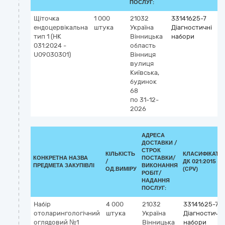
ПОСЛУГ:
Щіточка
1 000
21032
33141625-7
К
ендоцервікальна
штука
Україна
Діагностичні
G
тип 1 (НК
Вінницька
набори
3
031:2024 -
область
ц
U09030301)
Вінниця
ц
вулиця
Київська,
будинок
68
по 31-12-
2026
АДРЕСА
ДОСТАВКИ /
СТРОК
КІЛЬКІСТЬ
КЛАСИФІКАТО
КОНКРЕТНА НАЗВА
ПОСТАВКИ/
/
ДК 021:2015
ПРЕДМЕТА ЗАКУПІВЛІ
ВИКОНАННЯ
ОД.ВИМІРУ
(CPV)
РОБІТ/
НАДАННЯ
ПОСЛУГ:
Набір
4 000
21032
33141625-7
отоларингологічний
штука
Україна
Діагностичні
оглядовий №1
Вінницька
набори