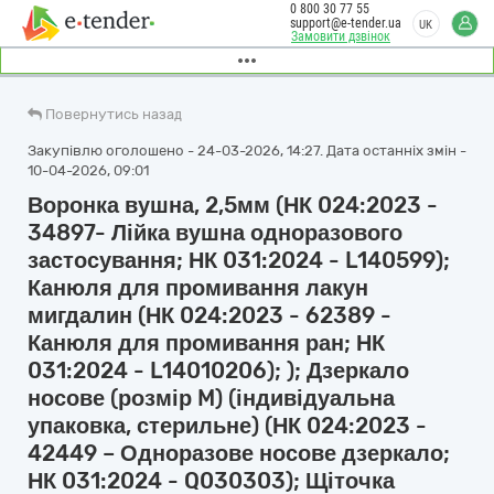
0 800 30 77 55
support@e-tender.ua
UK
Замовити дзвінок
Повернутись назад
Закупівлю оголошено - 24-03-2026, 14:27. Дата останніх змін -
10-04-2026, 09:01
Воронка вушна, 2,5мм (НК 024:2023 -
34897- Лійка вушна одноразового
застосування; НК 031:2024 - L140599);
Канюля для промивання лакун
мигдалин (НК 024:2023 - 62389 -
Канюля для промивання ран; НК
031:2024 - L14010206); ); Дзеркало
носове (розмір M) (індивідуальна
упаковка, стерильне) (НК 024:2023 -
42449 – Одноразове носове дзеркало;
НК 031:2024 - Q030303); Щіточка