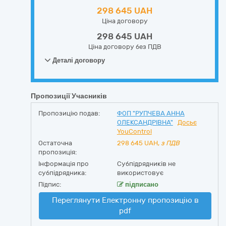
298 645 UAH
Ціна договору
298 645 UAH
Ціна договору без ПДВ
Деталі договору
Пропозиції Учасників
Пропозицію подав:
ФОП "РУПЧЕВА АННА
ОЛЕКСАНДРІВНА"
Досьє
YouControl
Остаточна
298 645
UAH,
з ПДВ
пропозиція:
Інформація про
Субпідрядників не
субпідрядника:
використовує
Підпис:
підписано
Переглянути Електронну пропозицію в
pdf