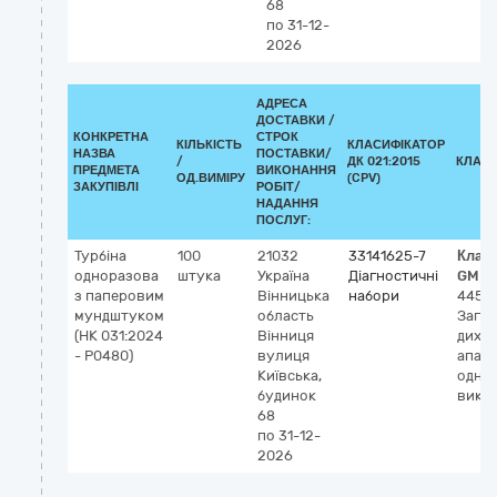
68
по 31-12-
2026
АДРЕСА
ДОСТАВКИ /
КОНКРЕТНА
СТРОК
КІЛЬКІСТЬ
КЛАСИФІКАТОР
НАЗВА
ПОСТАВКИ/
/
ДК 021:2015
КЛАСИ
ПРЕДМЕТА
ВИКОНАННЯ
ОД.ВИМІРУ
(CPV)
ЗАКУПІВЛІ
РОБІТ/
НАДАННЯ
ПОСЛУГ:
Турбіна
100
21032
33141625-7
Клас
одноразова
штука
Україна
Діагностичні
GMDN
з паперовим
Вінницька
набори
4454
мундштуком
область
Загуб
(НК 031:2024
Вінниця
диха
- P0480)
вулиця
апар
Київська,
одно
будинок
вико
68
по 31-12-
2026