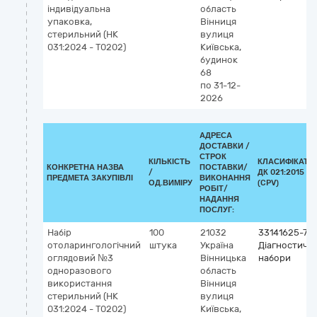
індивідуальна
область
упаковка,
Вінниця
стерильний (НК
вулиця
031:2024 - T0202)
Київська,
будинок
68
по 31-12-
2026
АДРЕСА
ДОСТАВКИ /
СТРОК
КІЛЬКІСТЬ
КЛАСИФІКАТО
КОНКРЕТНА НАЗВА
ПОСТАВКИ/
/
ДК 021:2015
ПРЕДМЕТА ЗАКУПІВЛІ
ВИКОНАННЯ
ОД.ВИМІРУ
(CPV)
РОБІТ/
НАДАННЯ
ПОСЛУГ:
Набір
100
21032
33141625-7
отоларингологічний
штука
Україна
Діагностичні
оглядовий №3
Вінницька
набори
одноразового
область
використання
Вінниця
стерильний (НК
вулиця
031:2024 - T0202)
Київська,