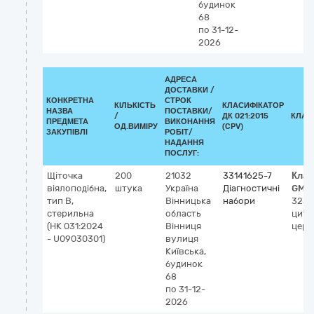
будинок
68
по 31-12-
2026
АДРЕСА
ДОСТАВКИ /
КОНКРЕТНА
СТРОК
КІЛЬКІСТЬ
КЛАСИФІКАТОР
НАЗВА
ПОСТАВКИ/
/
ДК 021:2015
КЛАС
ПРЕДМЕТА
ВИКОНАННЯ
ОД.ВИМІРУ
(CPV)
ЗАКУПІВЛІ
РОБІТ/
НАДАННЯ
ПОСЛУГ:
Щіточка
200
21032
33141625-7
Клас
віялоподібна,
штука
Україна
Діагностичні
GMD
тип В,
Вінницька
набори
3236
стерильна
область
цито
(НК 031:2024
Вінниця
церв
- U09030301)
вулиця
Київська,
будинок
68
по 31-12-
2026