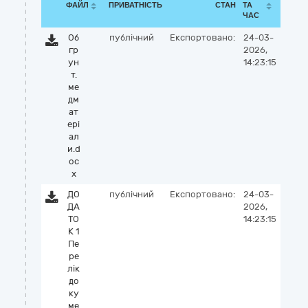
ФАЙЛ
ПРИВАТНІСТЬ
СТАН
ТА
ЧАС
Об
публічний
Експортовано:
24-03-
гр
2026,
ун
14:23:15
т.
ме
дм
ат
ері
ал
и.d
oc
x
ДО
публічний
Експортовано:
24-03-
ДА
2026,
ТО
14:23:15
К 1
Пе
ре
лік
до
ку
ме