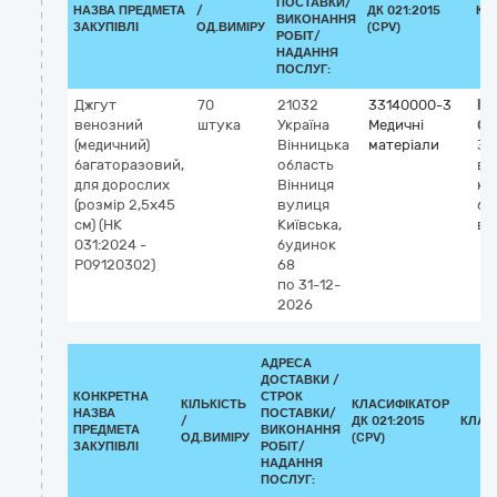
ПОСТАВКИ/
НАЗВА ПРЕДМЕТА
/
ДК 021:2015
КЛ
ВИКОНАННЯ
ЗАКУПІВЛІ
ОД.ВИМІРУ
(CPV)
РОБІТ/
НАДАННЯ
ПОСЛУГ:
Джгут
70
21032
33140000-3
Кл
венозний
штука
Україна
Медичні
GM
(медичний)
Вінницька
матеріали
35
багаторазовий,
область
ве
для дорослих
Вінниця
кі
(розмір 2,5х45
вулиця
ба
см) (НК
Київська,
ви
031:2024 -
будинок
P09120302)
68
по 31-12-
2026
АДРЕСА
ДОСТАВКИ /
КОНКРЕТНА
СТРОК
КІЛЬКІСТЬ
КЛАСИФІКАТОР
НАЗВА
ПОСТАВКИ/
/
ДК 021:2015
КЛАС
ПРЕДМЕТА
ВИКОНАННЯ
ОД.ВИМІРУ
(CPV)
ЗАКУПІВЛІ
РОБІТ/
НАДАННЯ
ПОСЛУГ: