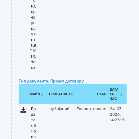
те
нд
ер
ної
до
ку
ме
нт
аці
ї-М
ТХ.
do
cx
Тип документа: Проект договору
ДАТА
ФАЙЛ
ПРИВАТНІСТЬ
СТАН
ТА
ЧАС
До
публічний
Експортовано:
24-03-
да
2026,
то
14:23:15
к 3
Пр
ое