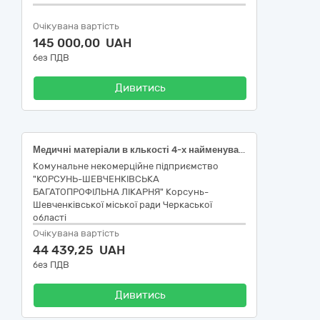
Очікувана вартість
145 000,00 UAH
без ПДВ
Дивитись
Медичні матеріали в клькості 4-х найменувань згідно ДК 021:2015 «Єдиний закупівельний словник» 33140000-3 Медичні матеріали
Комунальне некомерційне підприємство
"КОРСУНЬ-ШЕВЧЕНКІВСЬКА
БАГАТОПРОФІЛЬНА ЛІКАРНЯ" Корсунь-
Шевченківської міської ради Черкаської
області
Очікувана вартість
44 439,25 UAH
без ПДВ
Дивитись