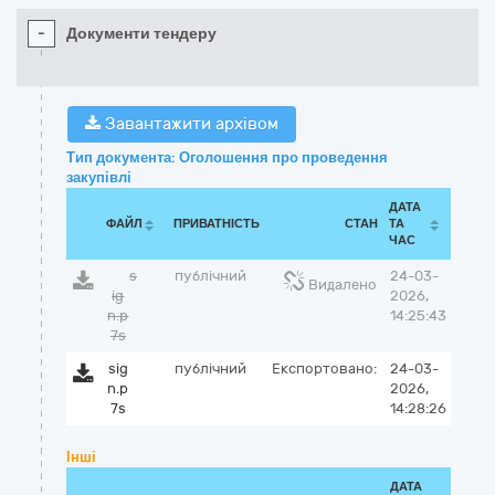
-
Документи тендеру
Завантажити архівом
Тип документа: Оголошення про проведення
закупівлі
ДАТА
ФАЙЛ
ПРИВАТНІСТЬ
СТАН
ТА
ЧАС
s
публічний
24-03-
Видалено
ig
2026,
n.p
14:25:43
7s
sig
публічний
Експортовано:
24-03-
n.p
2026,
7s
14:28:26
Інші
ДАТА