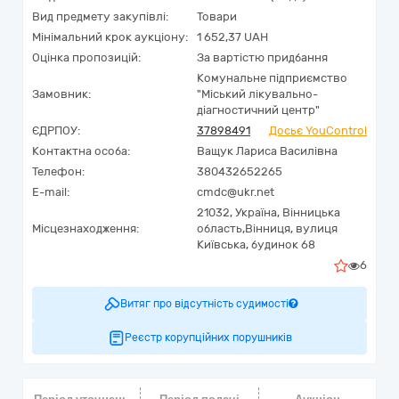
Вид предмету закупівлі:
Товари
Мінімальний крок аукціону:
1 652,37 UAH
Оцінка пропозицій:
За вартістю придбання
Комунальне підприємство
Замовник:
"Міський лікувально-
діагностичний центр"
ЄДРПОУ:
37898491
Досьє YouControl
Контактна особа:
Ващук Лариса Василівна
Телефон:
380432652265
E-mail:
cmdc@ukr.net
21032,
Україна
,
Вінницька
Місцезнаходження:
область,
Вінниця,
вулиця
Київська, будинок 68
6
Витяг про відсутність судимості
Реєстр корупційних порушників