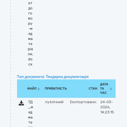
кт
до
го
во
ру
-м
ед
ма
те
ріа
ли.
do
cx
Тип документа: Тендерна документація
ДАТА
ФАЙЛ
ПРИВАТНІСТЬ
СТАН
ТА
ЧАС
ТД
публічний
Експортовано:
24-03-
_м
2026,
ед
14:23:15
ма
те