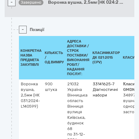
-
Воронка вушна, 2,5мм (НК 024:2
...
Завершено
-
Позиції
АДРЕСА
ДОСТАВКИ /
КОНКРЕТНА
СТРОК
КІЛЬКІСТЬ
КЛАСИФІКАТОР
НАЗВА
ПОСТАВКИ/
/
ДК 021:2015
КЛАСИФІ
ПРЕДМЕТА
ВИКОНАННЯ
ОД.ВИМІРУ
(CPV)
ЗАКУПІВЛІ
РОБІТ/
НАДАННЯ
ПОСЛУГ:
Воронка
900
21032
33141625-7
Класиф
вушна,
штука
Україна
Діагностичні
GMDN-
2,5мм (НК
Вінницька
набори
34897
Л
031:2024-
область
вушна
L140599)
Вінниця
однора
вулиця
застос
Київська,
будинок
68
по 31-12-