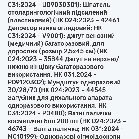
031:2024 - U09030301); Шпатель
отоларингологічний підсилений
(пластиковий) (НК 024:2023 – 42461
Депресор язика оглядовий; НК
031:2024 - V9001); Джгут венозний
(медичний) багаторазовий, для
дорослих (розмір 2,5х45 см) (НК
024:2023 – 35844 Джгут на верхню/
нижню кінцівку багаторазового
використання; НК 031:2024 -
P09120302); Мундштук одноразовий
30/28/70 (НК 024:2023 – 44545
Загубник для дихального апарата
одноразового використання; НК
031:2024 - P0480); Ватні палички
косметичні білі 200 шт (НК 024:2023 –
46743 – Ватна паличка; НК 031:2024 -
M010199); Одноразові сігмоідоскопи