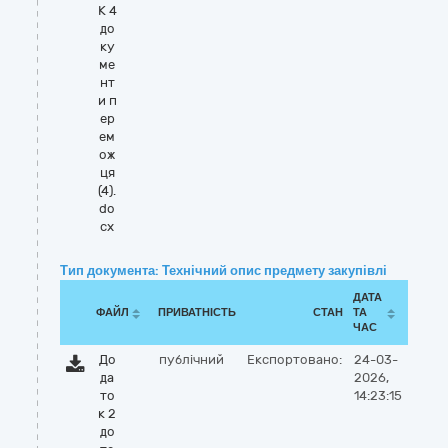
К 4
до
ку
ме
нт
и п
ер
ем
ож
ця
(4).
do
cx
Тип документа: Технічний опис предмету закупівлі
ДАТА
ФАЙЛ
ПРИВАТНІСТЬ
СТАН
ТА
ЧАС
До
публічний
Експортовано:
24-03-
да
2026,
то
14:23:15
к 2
до