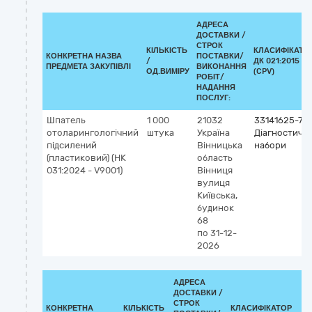
АДРЕСА
ДОСТАВКИ /
СТРОК
КІЛЬКІСТЬ
КЛАСИФІКАТО
КОНКРЕТНА НАЗВА
ПОСТАВКИ/
/
ДК 021:2015
ПРЕДМЕТА ЗАКУПІВЛІ
ВИКОНАННЯ
ОД.ВИМІРУ
(CPV)
РОБІТ/
НАДАННЯ
ПОСЛУГ:
Шпатель
1 000
21032
33141625-7
отоларингологічний
штука
Україна
Діагностичні
підсилений
Вінницька
набори
(пластиковий) (НК
область
031:2024 - V9001)
Вінниця
вулиця
Київська,
будинок
68
по 31-12-
2026
АДРЕСА
ДОСТАВКИ /
СТРОК
КОНКРЕТНА
КІЛЬКІСТЬ
КЛАСИФІКАТОР