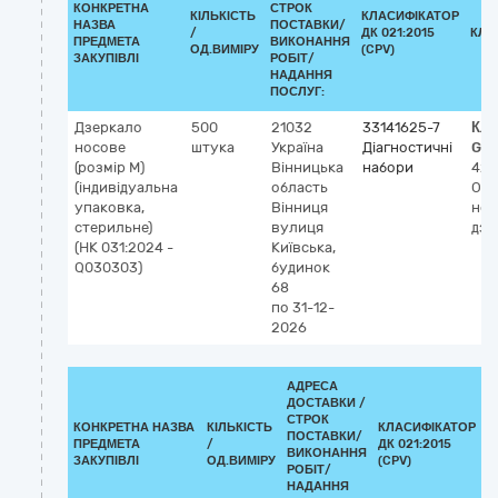
КОНКРЕТНА
СТРОК
КІЛЬКІСТЬ
КЛАСИФІКАТОР
НАЗВА
ПОСТАВКИ/
/
ДК 021:2015
КЛА
ПРЕДМЕТА
ВИКОНАННЯ
ОД.ВИМІРУ
(CPV)
ЗАКУПІВЛІ
РОБІТ/
НАДАННЯ
ПОСЛУГ:
Дзеркало
500
21032
33141625-7
Кла
носове
штука
Україна
Діагностичні
GM
(розмір M)
Вінницька
набори
424
(індивідуальна
область
Одн
упаковка,
Вінниця
нос
стерильне)
вулиця
дзе
(НК 031:2024 -
Київська,
Q030303)
будинок
68
по 31-12-
2026
АДРЕСА
ДОСТАВКИ /
СТРОК
КОНКРЕТНА НАЗВА
КІЛЬКІСТЬ
КЛАСИФІКАТОР
ПОСТАВКИ/
ПРЕДМЕТА
/
ДК 021:2015
К
ВИКОНАННЯ
ЗАКУПІВЛІ
ОД.ВИМІРУ
(CPV)
РОБІТ/
НАДАННЯ