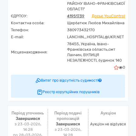
РАЙОНУ ІВАНО-ФРАНКІВСЬКОЇ
ОБЛАСТІ"
ЄДРПОУ:
41951739
Досьє YouControl
Контактна особа:
Щербатюк Любов Михайлівна
Телефон:
380973432170
E-mail:
LANCHIN_HOSPITAL@UKR.NET
78455,
Україна
,
Івано-
Франківська область,
смт
Місцезнаходження:
Ланчин,
ВУЛИЦЯ
НЕЗАЛЕЖНОСТІ, будинок 140
0
Витяг про відсутність судимості
Реєстр корупційних порушників
Період уточнень
Період подачі
Аукціон
Завершився
пропозицій
з 23-03-2026,
Завершився
Аукціон не відбувся
14:28
з 23-03-2026,
по 28-03-2026,
14:28