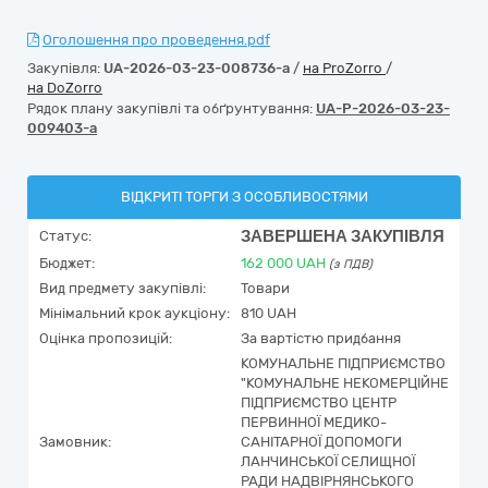
Оголошення про проведення.pdf
Закупівля:
UA-2026-03-23-008736-a
/
на ProZorro
/
на DoZorro
Рядок плану закупівлі та обґрунтування:
UA-P-2026-03-23-
009403-a
ВІДКРИТІ ТОРГИ З ОСОБЛИВОСТЯМИ
ЗАВЕРШЕНА ЗАКУПІВЛЯ
Статус:
Бюджет:
162 000
UAH
(з ПДВ)
Вид предмету закупівлі:
Товари
Мінімальний крок аукціону:
810 UAH
Оцінка пропозицій:
За вартістю придбання
КОМУНАЛЬНЕ ПІДПРИЄМСТВО
"КОМУНАЛЬНЕ НЕКОМЕРЦІЙНЕ
ПІДПРИЄМСТВО ЦЕНТР
ПЕРВИННОЇ МЕДИКО-
Замовник:
САНІТАРНОЇ ДОПОМОГИ
ЛАНЧИНСЬКОЇ СЕЛИЩНОЇ
РАДИ НАДВІРНЯНСЬКОГО