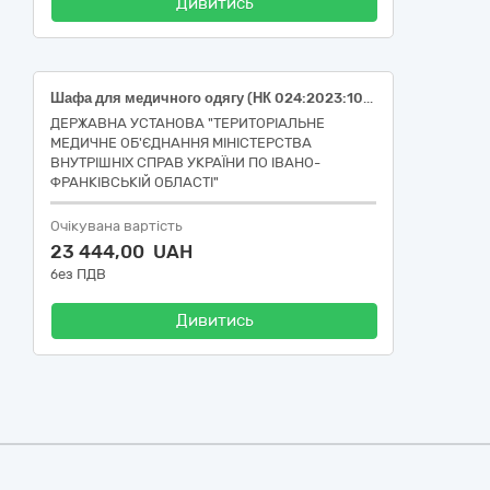
Дивитись
Шафа для медичного одягу (НК 024:2023:10535 – Медична шафа, НК 031:2024: V0899 МЕДИЧНЕ ДОПОМІЖНЕ ОБЛАДНАННЯ – ІНШЕ, код ДК 021:2015: 33190000-8 — Медичне обладнання та вироби медичного призначення різні)
ДЕРЖАВНА УСТАНОВА "ТЕРИТОРІАЛЬНЕ
МЕДИЧНЕ ОБ'ЄДНАННЯ МІНІСТЕРСТВА
ВНУТРІШНІХ СПРАВ УКРАЇНИ ПО ІВАНО-
ФРАНКІВСЬКІЙ ОБЛАСТІ"
Очікувана вартість
23 444,00 UAH
без ПДВ
Дивитись