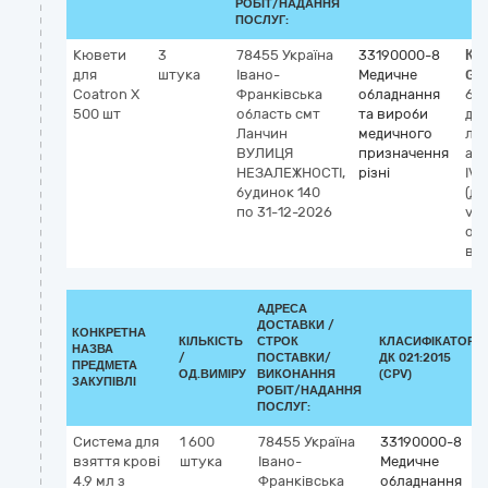
РОБІТ/НАДАННЯ
ПОСЛУГ:
Кювети
3
78455
Україна
33190000-8
Кл
для
штука
Івано-
Медичне
GM
Coatron X
Франківська
обладнання
61
500 шт
область
смт
та вироби
дл
Ланчин
медичного
ла
ВУЛИЦЯ
призначення
ана
НЕЗАЛЕЖНОСТІ,
різні
IVD
будинок 140
(ді
по 31-12-2026
vitr
од
ви
АДРЕСА
ДОСТАВКИ /
КОНКРЕТНА
КІЛЬКІСТЬ
СТРОК
КЛАСИФІКАТОР
НАЗВА
/
ПОСТАВКИ/
ДК 021:2015
ПРЕДМЕТА
ОД.ВИМІРУ
ВИКОНАННЯ
(CPV)
ЗАКУПІВЛІ
РОБІТ/НАДАННЯ
ПОСЛУГ:
Система для
1 600
78455
Україна
33190000-8
взяття крові
штука
Івано-
Медичне
4.9 мл з
Франківська
обладнання