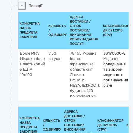
-
Позиції
АДРЕСА
ДОСТАВКИ /
КОНКРЕТНА
КІЛЬКІСТЬ
СТРОК
КЛАСИФІКАТОР
НАЗВА
/
ПОСТАВКИ/
ДК 021:2015
ПРЕДМЕТА
ОД.ВИМІРУ
ВИКОНАННЯ
(CPV)
ЗАКУПІВЛІ
РОБІТ/НАДАННЯ
ПОСЛУГ:
Boule MPA
7,50
78455
Україна
33190000-8
Мікрокапіляр
штука
Івано-
Медичне
Пластиковий
Франківська
обладнання
з ЕДТА
область
смт
та вироби
10х100
Ланчин
медичного
ВУЛИЦЯ
призначення
НЕЗАЛЕЖНОСТІ,
різні
будинок 140
по 31-12-2026
АДРЕСА
ДОСТАВКИ /
КОНКРЕТНА
КІЛЬКІСТЬ
СТРОК
КЛАСИФІКАТОР
НАЗВА
/
ПОСТАВКИ/
ДК 021:2015
КЛ
ПРЕДМЕТА
ОД.ВИМІРУ
ВИКОНАННЯ
(CPV)
ЗАКУПІВЛІ