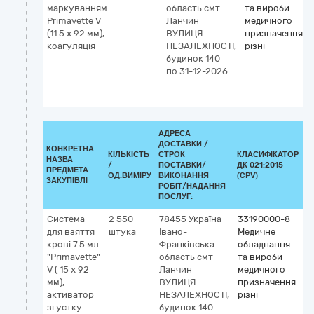
маркуванням
область
смт
та вироби
Primavette V
Ланчин
медичного
(11.5 x 92 мм),
ВУЛИЦЯ
призначення
коагуляція
НЕЗАЛЕЖНОСТІ,
різні
будинок 140
по 31-12-2026
АДРЕСА
ДОСТАВКИ /
КОНКРЕТНА
КІЛЬКІСТЬ
СТРОК
КЛАСИФІКАТОР
НАЗВА
/
ПОСТАВКИ/
ДК 021:2015
К
ПРЕДМЕТА
ОД.ВИМІРУ
ВИКОНАННЯ
(CPV)
ЗАКУПІВЛІ
РОБІТ/НАДАННЯ
ПОСЛУГ:
Система
2 550
78455
Україна
33190000-8
К
для взяття
штука
Івано-
Медичне
G
крові 7.5 мл
Франківська
обладнання
5
"Primavette"
область
смт
та вироби
П
V ( 15 x 92
Ланчин
медичного
в
мм),
ВУЛИЦЯ
призначення
к
активатор
НЕЗАЛЕЖНОСТІ,
різні
н
згустку
будинок 140
I