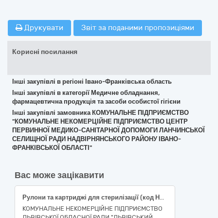
Друкувати
Звіт за поданими пропозиціями
Корисні посилання
Інші закупівлі в регіоні Івано-Франківська область
Інші закупівлі в категорії Медичне обладнання,
фармацевтична продукція та засоби особистої гігієни
Інші закупівлі замовника КОМУНАЛЬНЕ ПІДПРИЄМСТВО
"КОМУНАЛЬНЕ НЕКОМЕРЦІЙНЕ ПІДПРИЄМСТВО ЦЕНТР
ПЕРВИННОЇ МЕДИКО-САНІТАРНОЇ ДОПОМОГИ ЛАНЧИНСЬКОЇ
СЕЛИЩНОЇ РАДИ НАДВІРНЯНСЬКОГО РАЙОНУ ІВАНО-
ФРАНКІВСЬКОЇ ОБЛАСТІ"
Вас може зацікавити
Рулони та картриджі для стерилізації (код НК 024:2023 - 13735 — Паковання для стерилізування одноразового використання, код НК 031:2024 - S01020101 ПЛОСКІ СТЕРИЛІЗАЦІЙНІ КОТУШКИ, ПАПЕРОВІ/З ПОЛІМЕРНОЇ ПЛІВКИ; код НК 024:2023 - 44835 - Розчин для стерилізації медичних інструментів на основі пероксиду водню; S900101 КАРТРИДЖІ З ПЕРЕКИСОМ ВОДНЮ))
КОМУНАЛЬНЕ НЕКОМЕРЦІЙНЕ ПІДПРИЄМСТВО
ЛЬВІВСЬКОЇ ОБЛАСНОЇ РАДИ "ЛЬВІВСЬКИЙ