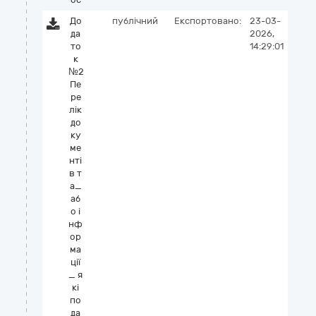
До
публічний
Експортовано:
23-03-
да
2026,
то
14:29:01
к
№2
Пе
ре
лік
до
ку
ме
нті
в т
а_
аб
о і
нф
ор
ма
ції
_ я
кі
по
да