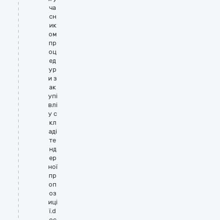
ча
сн
ик
ом
пр
оц
ед
ур
и з
ак
упі
влі
у с
кл
аді
те
нд
ер
ної
пр
оп
оз
иці
ї.d
oc