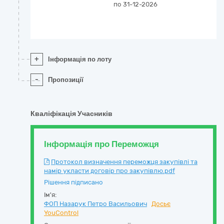
по 31-12-2026
(
vi
а
з
+
Інформація по лоту
-
Пропозиції
Кваліфікація Учасників
Інформація про Переможця
Протокол визначення переможця закупівлі та
намір укласти договір про закупівлю.pdf
Рішення підписано
Ім'я:
ФОП Назарук Петро Васильович
Досьє
YouControl