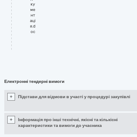
ку
ме
нт
ацi
я.d
oc
Електронні тендерні вимоги
+
Підстави для відмови в участі у процедурі закупівлі
+
Інформація про інші технічні, якісні та кількісні
характеристики та вимоги до учасника