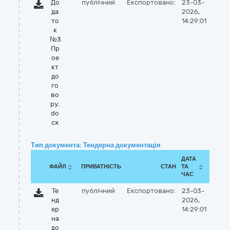
До
публічний
Експортовано:
23-03-
да
2026,
то
14:29:01
к
№3
Пр
ое
кт
до
го
во
ру.
do
cx
Тип документа: Тендерна документація
ДАТА
ФАЙЛ
ПРИВАТНІСТЬ
СТАН
ТА
ЧАС
Те
публічний
Експортовано:
23-03-
нд
2026,
ер
14:29:01
на
до