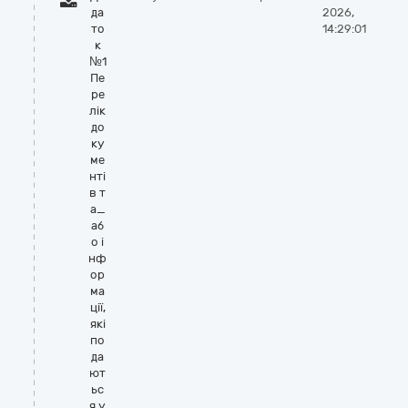
да
2026,
то
14:29:01
к
№1
Пе
ре
лік
до
ку
ме
нті
в т
а_
аб
о і
нф
ор
ма
ції,
які
по
да
ют
ьс
я у