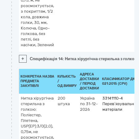
0,75, м, не
розсмоктується,
з покриттям, 1/2
кола, довжина
голки, 30, мм,
Колюча, Одно-
голкова, без
петлі, без
насічки, Зелений
+
Специфікація 14: Нитка хірургічна стерильна з голкою, 
АДРЕСА
КОНКРЕТНА НАЗВА
КІЛЬКІСТЬ
ДОСТАВКИ
КЛАСИФІКАТОР ДК
ПРЕДМЕТА
/
/ ПЕРІОД
021:2015 (CPV)
ЗАКУПІВЛІ
ОД.ВИМІРУ
ДОСТАВКИ
Нитка хірургічна
200
Україна
33141110-4
стерильна з
штука
по 31-12-
Перев’язувальні
голкою:
2026
матеріали
Поліестер,
Плетена,
USP(EP):3/0(2,0),
0,75м, не
розсмоктується,