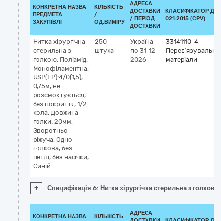
АДРЕСА
КОНКРЕТНА НАЗВА
КІЛЬКІСТЬ
ДОСТАВКИ
КЛАСИФІКАТОР ДК
ПРЕДМЕТА
/
/ ПЕРІОД
021:2015 (CPV)
ЗАКУПІВЛІ
ОД.ВИМІРУ
ДОСТАВКИ
Нитка хірургічна
250
Україна
33141110-4
стерильна з
штука
по 31-12-
Перев’язувальні
голкою: Поліамід,
2026
матеріали
Монофіламентна,
USP(EP):4/0(1,5),
0,75м, не
розсмоктується,
без покриття, 1/2
кола, Довжина
голки: 20мм,
Зворотньо-
ріжуча, Одно-
голкова, без
петлі, без насічки,
Синій
+
Специфікація 6: Нитка хірургічна стерильна з голкою: 
АДРЕСА
КОНКРЕТНА НАЗВА
КІЛЬКІСТЬ
ДОСТАВКИ
КЛАСИФІКАТОР ДК