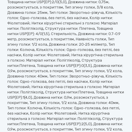
Товщина нитки USP(EP):2/0(3,0), Довжина нитки: 0,75м,
розсмоктується, з покриттям, Тип згину голки, 3/8 кола,
Довжина голки: 25мм, Тип голки: Зворотньо-ріжуча, Кількість
голок: Одно-голкова, без петлі, без насічки, Колір нитки:
Фіолетовий; Нитки хірургічні стерильні з голкою: Матеріал
нитки: Полігліколід, Структура нитки: Плетена, Товщина
нитки USP(EP): 4/0(1,5), Стерильність, Довжина нитки: 0.7-0.9
метр, розсмоктується, з покриттям, Наявність голки, Тип
згину голки: 1/2 кола, Довжина голки: 20-25 міліметр, Тип
голки: Колюча, Кількість голок: Одно-голкова, без петлі, без
насічки, Колір нитки: Фіолетовий; Нитка хірургічна стерильна
з голкою: Матеріал нитки: Полігліколід, Структура
нитки:Плетена, Товщина нитки USP(EP):0(3,5), Довжина нитки:
0,9м, розсмоктується, з покриттям, Тип згину голки, 1/2 кола,
Довжина голки: 40мм, Тип голки: Зворотньо-ріжуча, Кількість
голок: Одно-голкова, без петлі, без насічки, Колір нитки:
Фіолетовий; Нитка хірургічна стерильна з голкою: Матеріал
нитки: Полігліколід, Структура нитки:Плетена, Товщина нитки
USP(EP):1(4,0), Довжина нитки: 0,9м, розсмоктується, з
покриттям, Тип згину голки, 1/2 кола, Довжина голки: 40мм,
Тип голки: Колюча, Кількість голок: Одно-голкова, без петлі,
без насічки, Колір нитки: Фіолетовий; Нитка хірургічна
стерильна з голкою: Матеріал нитки: Полігліколід, Структура
нитки:Плетена, Товщина нитки USP(EP):2(5,0), Довжина нитки:
0,9м, розсмоктується, з покриттям, Тип згину голки, 1/2 кола,