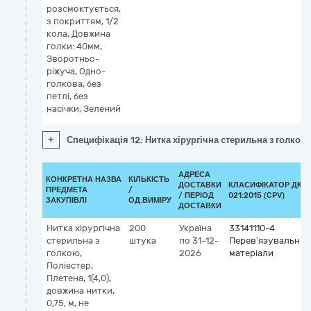
розсмоктується,
з покриттям, 1/2
кола, Довжина
голки: 40мм,
Зворотньо-
ріжуча, Одно-
голкова, без
петлі, без
насічки, Зелений
+
Специфікація 12: Нитка хірургічна стерильна з голкою:
АДРЕСА
КОНКРЕТНА НАЗВА
КІЛЬКІСТЬ
ДОСТАВКИ
КЛАСИФІКАТОР ДК
ПРЕДМЕТА
/
/ ПЕРІОД
021:2015 (CPV)
ЗАКУПІВЛІ
ОД.ВИМІРУ
ДОСТАВКИ
Нитка хірургічна
200
Україна
33141110-4
стерильна з
штука
по 31-12-
Перев’язувальні
голкою,
2026
матеріали
Поліестер,
Плетена, 1(4,0),
довжина нитки,
0,75, м, не