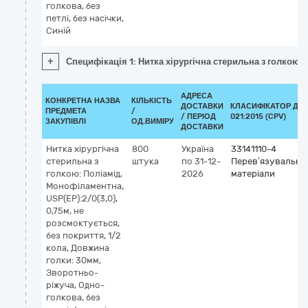
голкова, без
петлі, без насічки,
Синій
+
Специфікація 1: Нитка хірургічна стерильна з голкою, П
АДРЕСА
КОНКРЕТНА НАЗВА
КІЛЬКІСТЬ
ДОСТАВКИ
КЛАСИФІКАТОР ДК
ПРЕДМЕТА
/
/ ПЕРІОД
021:2015 (CPV)
ЗАКУПІВЛІ
ОД.ВИМІРУ
ДОСТАВКИ
Нитка хірургічна
800
Україна
33141110-4
стерильна з
штука
по 31-12-
Перев’язувальні
голкою: Поліамід,
2026
матеріали
Монофіламентна,
USP(EP):2/0(3,0),
0,75м, не
розсмоктується,
без покриття, 1/2
кола, Довжина
голки: 30мм,
Зворотньо-
ріжуча, Одно-
голкова, без