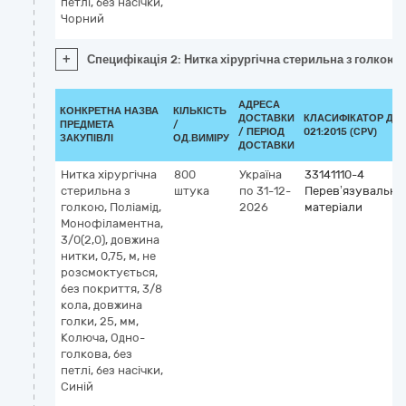
петлі, без насічки,
Чорний
+
Специфікація 2: Нитка хірургічна стерильна з голкою: 
АДРЕСА
КОНКРЕТНА НАЗВА
КІЛЬКІСТЬ
ДОСТАВКИ
КЛАСИФІКАТОР ДК
ПРЕДМЕТА
/
/ ПЕРІОД
021:2015 (CPV)
ЗАКУПІВЛІ
ОД.ВИМІРУ
ДОСТАВКИ
Нитка хірургічна
800
Україна
33141110-4
стерильна з
штука
по 31-12-
Перев’язувальні
голкою, Поліамід,
2026
матеріали
Монофіламентна,
3/0(2,0), довжина
нитки, 0,75, м, не
розсмоктується,
без покриття, 3/8
кола, довжина
голки, 25, мм,
Колюча, Одно-
голкова, без
петлі, без насічки,
Синій