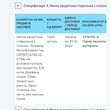
+
Специфікація 3: Нитка хірургічна стерильна з голкою, 
АДРЕСА
КОНКРЕТНА НАЗВА
КІЛЬКІСТЬ
ДОСТАВКИ
КЛАСИФІКАТОР ДК
ПРЕДМЕТА
/
/ ПЕРІОД
021:2015 (CPV)
ЗАКУПІВЛІ
ОД.ВИМІРУ
ДОСТАВКИ
Нитка хірургічна
1 000
Україна
33141110-4
стерильна з
штука
по 31-12-
Перев’язувальні
голкою: Поліамід,
2026
матеріали
Монофіламентна,
USP(EP):3/0(2,0),
0,75м, не
розсмоктується,
без покриття, 3/8
кола, Довжина
голки: 25мм,
Зворотньо-
ріжуча, Одно-
голкова, без
петлі, без насічки,
Синій
+
Специфікація 4: Нитка хірургічна стерильна з голкою: 