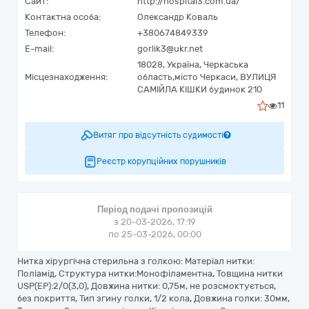
Сайт:
http://hospital3.com.ua/
Контактна особа:
Олександр Коваль
Телефон:
+380674849339
E-mail:
gorlik3@ukr.net
18028,
Україна
,
Черкаська
Місцезнаходження:
область,
місто Черкаси,
ВУЛИЦЯ
САМІЙЛА КІШКИ будинок 210
11
Витяг про відсутність судимості
Реєстр корупційних порушників
Період подачі пропозицій
з 20-03-2026, 17:19
по 25-03-2026, 00:00
Нитка хірургічна стерильна з голкою: Матеріал нитки:
Поліамід, Структура нитки:Монофіламентна, Товщина нитки
USP(EP):2/0(3,0), Довжина нитки: 0,75м, не розсмоктується,
без покриття, Тип згину голки, 1/2 кола, Довжина голки: 30мм,