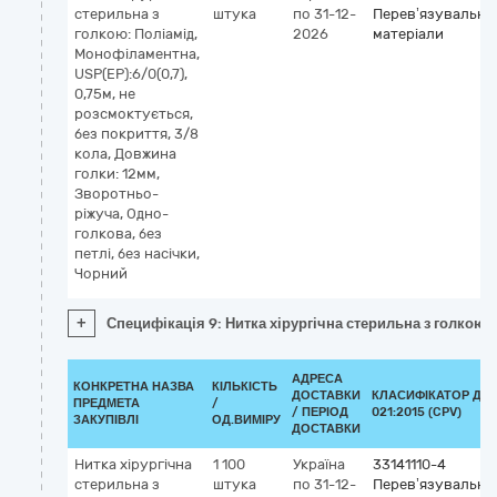
стерильна з
штука
по 31-12-
Перев’язувальні
голкою: Поліамід,
2026
матеріали
Монофіламентна,
USP(EP):6/0(0,7),
0,75м, не
розсмоктується,
без покриття, 3/8
кола, Довжина
голки: 12мм,
Зворотньо-
ріжуча, Одно-
голкова, без
петлі, без насічки,
Чорний
+
Специфікація 9: Нитка хірургічна стерильна з голкою: 
АДРЕСА
КОНКРЕТНА НАЗВА
КІЛЬКІСТЬ
ДОСТАВКИ
КЛАСИФІКАТОР ДК
ПРЕДМЕТА
/
/ ПЕРІОД
021:2015 (CPV)
ЗАКУПІВЛІ
ОД.ВИМІРУ
ДОСТАВКИ
Нитка хірургічна
1 100
Україна
33141110-4
стерильна з
штука
по 31-12-
Перев’язувальні