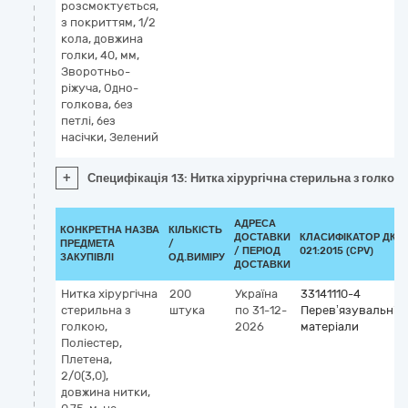
розсмоктується,
з покриттям, 1/2
кола, довжина
голки, 40, мм,
Зворотньо-
ріжуча, Одно-
голкова, без
петлі, без
насічки, Зелений
+
Специфікація 13: Нитка хірургічна стерильна з голкою, 
АДРЕСА
КОНКРЕТНА НАЗВА
КІЛЬКІСТЬ
ДОСТАВКИ
КЛАСИФІКАТОР ДК
ПРЕДМЕТА
/
/ ПЕРІОД
021:2015 (CPV)
ЗАКУПІВЛІ
ОД.ВИМІРУ
ДОСТАВКИ
Нитка хірургічна
200
Україна
33141110-4
стерильна з
штука
по 31-12-
Перев’язувальні
голкою,
2026
матеріали
Поліестер,
Плетена,
2/0(3,0),
довжина нитки,