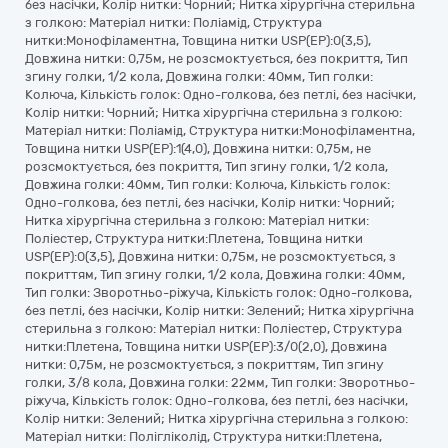
без насічки, Колір нитки: Чорний; Нитка хірургічна стерильна
з голкою: Матеріал нитки: Поліамід, Структура
нитки:Монофіламентна, Товщина нитки USP(EP):0(3,5),
Довжина нитки: 0,75м, не розсмоктується, без покриття, Тип
згину голки, 1/2 кола, Довжина голки: 40мм, Тип голки:
Колюча, Кількість голок: Одно-голкова, без петлі, без насічки,
Колір нитки: Чорний; Нитка хірургічна стерильна з голкою:
Матеріал нитки: Поліамід, Структура нитки:Монофіламентна,
Товщина нитки USP(EP):1(4,0), Довжина нитки: 0,75м, не
розсмоктується, без покриття, Тип згину голки, 1/2 кола,
Довжина голки: 40мм, Тип голки: Колюча, Кількість голок:
Одно-голкова, без петлі, без насічки, Колір нитки: Чорний;
Нитка хірургічна стерильна з голкою: Матеріал нитки:
Поліестер, Структура нитки:Плетена, Товщина нитки
USP(EP):0(3,5), Довжина нитки: 0,75м, не розсмоктується, з
покриттям, Тип згину голки, 1/2 кола, Довжина голки: 40мм,
Тип голки: Зворотньо-ріжуча, Кількість голок: Одно-голкова,
без петлі, без насічки, Колір нитки: Зелений; Нитка хірургічна
стерильна з голкою: Матеріал нитки: Поліестер, Структура
нитки:Плетена, Товщина нитки USP(EP):3/0(2,0), Довжина
нитки: 0,75м, не розсмоктується, з покриттям, Тип згину
голки, 3/8 кола, Довжина голки: 22мм, Тип голки: Зворотньо-
ріжуча, Кількість голок: Одно-голкова, без петлі, без насічки,
Колір нитки: Зелений; Нитка хірургічна стерильна з голкою:
Матеріал нитки: Полігліколід, Структура нитки:Плетена,