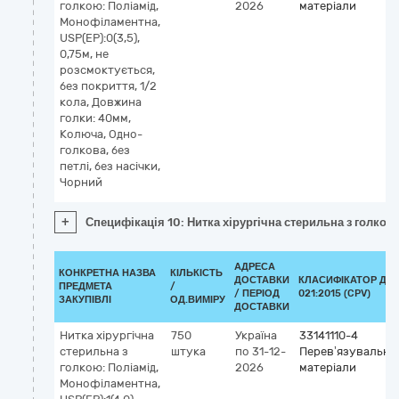
голкою: Поліамід,
2026
матеріали
Монофіламентна,
USP(EP):0(3,5),
0,75м, не
розсмоктується,
без покриття, 1/2
кола, Довжина
голки: 40мм,
Колюча, Одно-
голкова, без
петлі, без насічки,
Чорний
+
Специфікація 10: Нитка хірургічна стерильна з голкою:
АДРЕСА
КОНКРЕТНА НАЗВА
КІЛЬКІСТЬ
ДОСТАВКИ
КЛАСИФІКАТОР ДК
ПРЕДМЕТА
/
/ ПЕРІОД
021:2015 (CPV)
ЗАКУПІВЛІ
ОД.ВИМІРУ
ДОСТАВКИ
Нитка хірургічна
750
Україна
33141110-4
стерильна з
штука
по 31-12-
Перев’язувальні
голкою: Поліамід,
2026
матеріали
Монофіламентна,