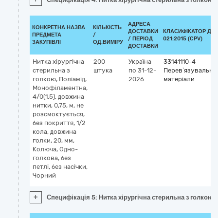
АДРЕСА
КОНКРЕТНА НАЗВА
КІЛЬКІСТЬ
ДОСТАВКИ
КЛАСИФІКАТОР ДК
ПРЕДМЕТА
/
/ ПЕРІОД
021:2015 (CPV)
ЗАКУПІВЛІ
ОД.ВИМІРУ
ДОСТАВКИ
Нитка хірургічна
200
Україна
33141110-4
стерильна з
штука
по 31-12-
Перев’язувальні
голкою, Поліамід,
2026
матеріали
Монофіламентна,
4/0(1,5), довжина
нитки, 0,75, м, не
розсмоктується,
без покриття, 1/2
кола, довжина
голки, 20, мм,
Колюча, Одно-
голкова, без
петлі, без насічки,
Чорний
+
Специфікація 5: Нитка хірургічна стерильна з голкою, 