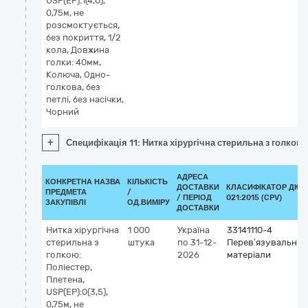
USP(EP):1(4,0),
0,75м, не
розсмоктується,
без покриття, 1/2
кола, Довжина
голки: 40мм,
Колюча, Одно-
голкова, без
петлі, без насічки,
Чорний
+
Специфікація 11: Нитка хірургічна стерильна з голкою:
АДРЕСА
КОНКРЕТНА НАЗВА
КІЛЬКІСТЬ
ДОСТАВКИ
КЛАСИФІКАТОР ДК
ПРЕДМЕТА
/
/ ПЕРІОД
021:2015 (CPV)
ЗАКУПІВЛІ
ОД.ВИМІРУ
ДОСТАВКИ
Нитка хірургічна
1 000
Україна
33141110-4
стерильна з
штука
по 31-12-
Перев’язувальні
голкою:
2026
матеріали
Поліестер,
Плетена,
USP(EP):0(3,5),
0,75м, не