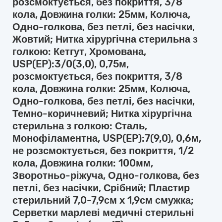
розсмоктується, без покриття, 3/8
кола, Довжина голки: 25мм, Колюча,
Одно-голкова, без петлі, без насічки,
Жовтий; Нитка хірургічна стерильна з
голкою: Кетгут, Хромована,
USP(EP):3/0(3,0), 0,75м,
розсмоктується, без покриття, 3/8
кола, Довжина голки: 25мм, Колюча,
Одно-голкова, без петлі, без насічки,
Темно-коричневий; Нитка хірургічна
стерильна з голкою: Сталь,
Монофіламентна, USP(EP):7(9,0), 0,6м,
не розсмоктується, без покриття, 1/2
кола, Довжина голки: 100мм,
Зворотньо-ріжуча, Одно-голкова, без
петлі, без насічки, Срібний; Пластир
стерильний 7,0-7,9см x 1,9см смужка;
Серветки марлеві медичні стерильні