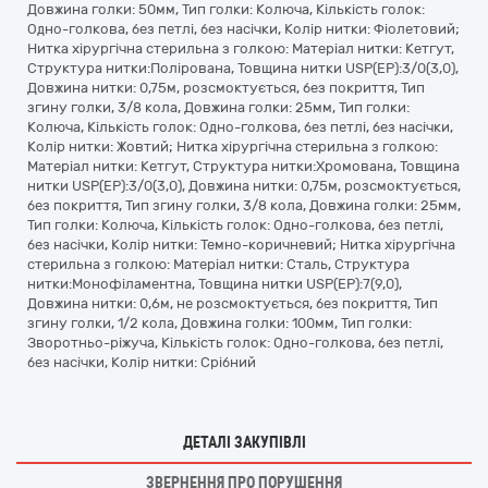
Довжина голки: 50мм, Тип голки: Колюча, Кількість голок:
Одно-голкова, без петлі, без насічки, Колір нитки: Фіолетовий;
Нитка хірургічна стерильна з голкою: Матеріал нитки: Кетгут,
Структура нитки:Полірована, Товщина нитки USP(EP):3/0(3,0),
Довжина нитки: 0,75м, розсмоктується, без покриття, Тип
згину голки, 3/8 кола, Довжина голки: 25мм, Тип голки:
Колюча, Кількість голок: Одно-голкова, без петлі, без насічки,
Колір нитки: Жовтий; Нитка хірургічна стерильна з голкою:
Матеріал нитки: Кетгут, Структура нитки:Хромована, Товщина
нитки USP(EP):3/0(3,0), Довжина нитки: 0,75м, розсмоктується,
без покриття, Тип згину голки, 3/8 кола, Довжина голки: 25мм,
Тип голки: Колюча, Кількість голок: Одно-голкова, без петлі,
без насічки, Колір нитки: Темно-коричневий; Нитка хірургічна
стерильна з голкою: Матеріал нитки: Сталь, Структура
нитки:Монофіламентна, Товщина нитки USP(EP):7(9,0),
Довжина нитки: 0,6м, не розсмоктується, без покриття, Тип
згину голки, 1/2 кола, Довжина голки: 100мм, Тип голки:
Зворотньо-ріжуча, Кількість голок: Одно-голкова, без петлі,
без насічки, Колір нитки: Срібний
ДЕТАЛІ ЗАКУПІВЛІ
ЗВЕРНЕННЯ ПРО ПОРУШЕННЯ