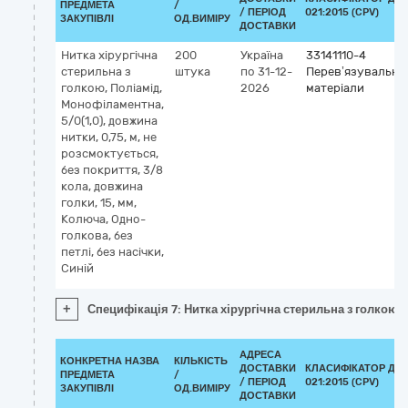
ПРЕДМЕТА
/
/ ПЕРІОД
021:2015 (CPV)
ЗАКУПІВЛІ
ОД.ВИМІРУ
ДОСТАВКИ
Нитка хірургічна
200
Україна
33141110-4
стерильна з
штука
по 31-12-
Перев’язувальні
голкою, Поліамід,
2026
матеріали
Монофіламентна,
5/0(1,0), довжина
нитки, 0,75, м, не
розсмоктується,
без покриття, 3/8
кола, довжина
голки, 15, мм,
Колюча, Одно-
голкова, без
петлі, без насічки,
Синій
+
Специфікація 7: Нитка хірургічна стерильна з голкою, П
АДРЕСА
КОНКРЕТНА НАЗВА
КІЛЬКІСТЬ
ДОСТАВКИ
КЛАСИФІКАТОР ДК
ПРЕДМЕТА
/
/ ПЕРІОД
021:2015 (CPV)
ЗАКУПІВЛІ
ОД.ВИМІРУ
ДОСТАВКИ