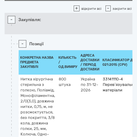
+
-
відкрити всі
закрити всі
-
Закупівля:
-
Позиції
АДРЕСА
КОНКРЕТНА НАЗВА
КІЛЬКІСТЬ
ДОСТАВКИ
КЛАСИФІКАТОР ДК
ПРЕДМЕТА
/
/ ПЕРІОД
021:2015 (CPV)
ЗАКУПІВЛІ
ОД.ВИМІРУ
ДОСТАВКИ
Нитка хірургічна
800
Україна
33141110-4
стерильна з
штука
по 31-12-
Перев’язувальні
голкою, Поліамід,
2026
матеріали
Монофіламентна,
2/0(3,0), довжина
нитки, 0,75, м, не
розсмоктується,
без покриття, 3/8
кола, довжина
голки, 25, мм,
Колюча, Одно-