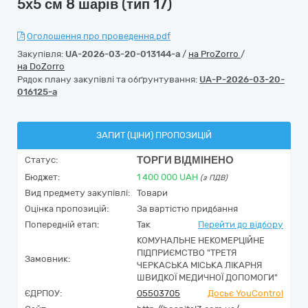
5х5 см 8 шарів (тип 17)
Оголошення про проведення.pdf
Закупівля:
UA-2026-03-20-013144-a
/
на ProZorro
/
на DoZorro
Рядок плану закупівлі та обґрунтування:
UA-P-2026-03-20-
016125-a
ЗАПИТ (ЦІНИ) ПРОПОЗИЦІЙ
ТОРГИ ВІДМІНЕНО
Статус:
Бюджет:
1 400 000
UAH
(з ПДВ)
Вид предмету закупівлі:
Товари
Оцінка пропозицій:
За вартістю придбання
Попередній етап:
Так
Перейти до відбору
КОМУНАЛЬНЕ НЕКОМЕРЦІЙНЕ
ПІДПРИЄМСТВО "ТРЕТЯ
Замовник:
ЧЕРКАСЬКА МІСЬКА ЛІКАРНЯ
ШВИДКОЇ МЕДИЧНОЇ ДОПОМОГИ"
ЄДРПОУ:
05503705
Досьє YouControl