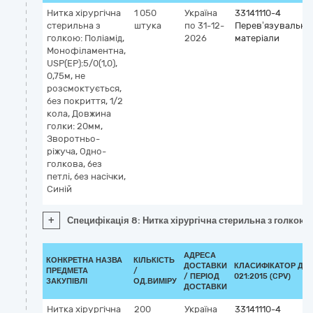
Нитка хірургічна
1 050
Україна
33141110-4
стерильна з
штука
по 31-12-
Перев’язувальні
голкою: Поліамід,
2026
матеріали
Монофіламентна,
USP(EP):5/0(1,0),
0,75м, не
розсмоктується,
без покриття, 1/2
кола, Довжина
голки: 20мм,
Зворотньо-
ріжуча, Одно-
голкова, без
петлі, без насічки,
Синій
+
Специфікація 8: Нитка хірургічна стерильна з голкою: 
АДРЕСА
КОНКРЕТНА НАЗВА
КІЛЬКІСТЬ
ДОСТАВКИ
КЛАСИФІКАТОР ДК
ПРЕДМЕТА
/
/ ПЕРІОД
021:2015 (CPV)
ЗАКУПІВЛІ
ОД.ВИМІРУ
ДОСТАВКИ
Нитка хірургічна
200
Україна
33141110-4