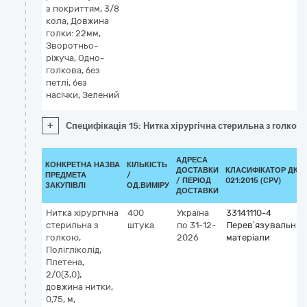
з покриттям, 3/8
кола, Довжина
голки: 22мм,
Зворотньо-
ріжуча, Одно-
голкова, без
петлі, без
насічки, Зелений
+
Специфікація 15: Нитка хірургічна стерильна з голкою:
АДРЕСА
КОНКРЕТНА НАЗВА
КІЛЬКІСТЬ
ДОСТАВКИ
КЛАСИФІКАТОР ДК
ПРЕДМЕТА
/
/ ПЕРІОД
021:2015 (CPV)
ЗАКУПІВЛІ
ОД.ВИМІРУ
ДОСТАВКИ
Нитка хірургічна
400
Україна
33141110-4
стерильна з
штука
по 31-12-
Перев’язувальні
голкою,
2026
матеріали
Полігліколід,
Плетена,
2/0(3,0),
довжина нитки,
0,75, м,