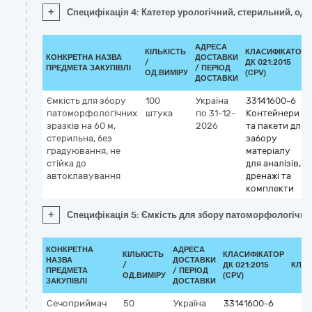
+
Специфікація 4: Катетер урологічний, стерильний, одн
АДРЕСА
КІЛЬКІСТЬ
КЛАСИФІКАТОР
КОНКРЕТНА НАЗВА
ДОСТАВКИ
/
ДК 021:2015
ПРЕДМЕТА ЗАКУПІВЛІ
/ ПЕРІОД
ОД.ВИМІРУ
(CPV)
ДОСТАВКИ
Ємкість для збору
100
Україна
33141600-6
патоморфологічних
штука
по 31-12-
Контейнери
зразків на 60 м,
2026
та пакети для
стерильна, без
забору
градуювання, не
матеріалу
стійка до
для аналізів,
автоклавування
дренажі та
комплекти
+
Специфікація 5: Ємкість для збору патоморфологічних 
КОНКРЕТНА
АДРЕСА
КІЛЬКІСТЬ
КЛАСИФІКАТОР
НАЗВА
ДОСТАВКИ
/
ДК 021:2015
КЛАС
ПРЕДМЕТА
/ ПЕРІОД
ОД.ВИМІРУ
(CPV)
ЗАКУПІВЛІ
ДОСТАВКИ
Сечоприймач
50
Україна
33141600-6