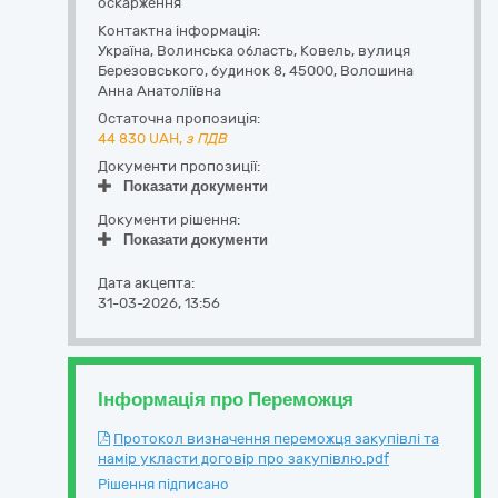
оскарження
Контактна інформація:
Україна
,
Волинська область
,
Ковель,
вулиця
Березовського, будинок 8
,
45000
,
Волошина
Анна Анатоліївна
Остаточна пропозиція:
44 830
UAH,
з ПДВ
Документи пропозиції:
Показати документи
Документи рішення:
Показати документи
Дата акцепта:
31-03-2026, 13:56
Інформація про Переможця
Протокол визначення переможця закупівлі та
намір укласти договір про закупівлю.pdf
Рішення підписано