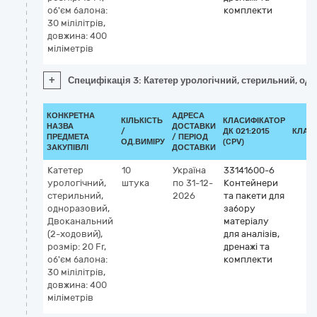
об'єм балона:
комплекти
30 мілілітрів,
довжина: 400
міліметрів
+
Специфікація 3: Катетер урологічний, стерильний, одн
КОНКРЕТНА
АДРЕСА
КІЛЬКІСТЬ
КЛАСИФІКАТОР
НАЗВА
ДОСТАВКИ
/
ДК 021:2015
КЛАС
ПРЕДМЕТА
/ ПЕРІОД
ОД.ВИМІРУ
(CPV)
ЗАКУПІВЛІ
ДОСТАВКИ
Катетер
10
Україна
33141600-6
урологічний,
штука
по 31-12-
Контейнери
стерильний,
2026
та пакети для
одноразовий,
забору
Двоканальний
матеріалу
(2-ходовий),
для аналізів,
розмір: 20 Fr,
дренажі та
об'єм балона:
комплекти
30 мілілітрів,
довжина: 400
міліметрів