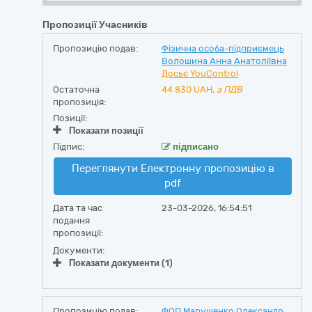
Пропозиції Учасників
Пропозицію подав:
Фізична особа-підприємець
Волошина Анна Анатоліївна
Досьє YouControl
Остаточна
44 830
UAH,
з ПДВ
пропозиція:
Позиції:
Показати позиції
Підпис:
підписано
Переглянути Електронну пропозицію в
pdf
Дата та час
23-03-2026, 16:54:51
подання
пропозиції:
Документи:
Показати документи (1)
Пропозицію подав:
ФОП Марущенко Олександр