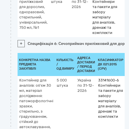
приліжковий
штука
по 31-12-
Контейнери
для дорослих,
2026
та пакети для
одноразовий,
забору
стерильний,
матеріалу
універсальний,
для аналізів,
750 мл, №1
дренажі та
комплекти
+
Специфікація 6: Сечоприймач приліжковий для доросл
АДРЕСА
КОНКРЕТНА НАЗВА
КІЛЬКІСТЬ
КЛАСИФІКАТОР
ДОСТАВКИ
ПРЕДМЕТА
/
ДК 021:2015
К
/ ПЕРІОД
ЗАКУПІВЛІ
ОД.ВИМІРУ
(CPV)
ДОСТАВКИ
Контейнер для
5 000
Україна
33141600-6
аналізів: об'єм 30
штука
по 31-12-
Контейнери
мл, матеріал
2026
та пакети для
дослідження:
забору
патоморфологічні
матеріалу
зразки,
для аналізів,
стерильно, з
дренажі та
градуюванням,
комплекти
стійкий до
автоклавування,