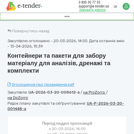
0 800 30 77 55
support@e-tender.ua
UK
Замовити дзвінок
Повернутись назад
Закупівлю оголошено - 20-03-2026, 14:00. Дата останніх змін
- 13-04-2026, 15:39
Контейнери та пакети для забору
матеріалу для аналізів, дренажі та
комплекти
Оголошення про проведення.pdf
Закупівля:
UA-2026-03-20-008612-a
/
на ProZorro
/
на DoZorro
Рядок плану закупівлі та обґрунтування:
UA-P-2026-03-20-
001448-a
Період подачі пропозицій
з 20-03-2026, 14:00