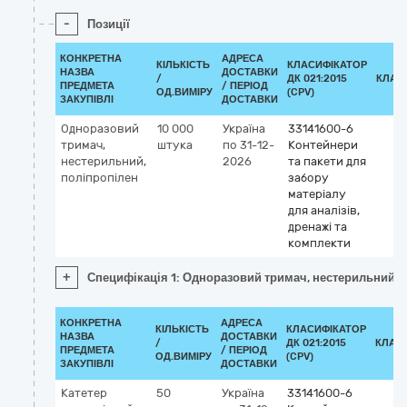
-
Позиції
КОНКРЕТНА
АДРЕСА
КІЛЬКІСТЬ
КЛАСИФІКАТОР
НАЗВА
ДОСТАВКИ
/
ДК 021:2015
КЛАС
ПРЕДМЕТА
/ ПЕРІОД
ОД.ВИМІРУ
(CPV)
ЗАКУПІВЛІ
ДОСТАВКИ
Одноразовий
10 000
Україна
33141600-6
тримач,
штука
по 31-12-
Контейнери
нестерильний,
2026
та пакети для
поліпропілен
забору
матеріалу
для аналізів,
дренажі та
комплекти
+
Специфікація 1: Одноразовий тримач, нестерильний, 
КОНКРЕТНА
АДРЕСА
КІЛЬКІСТЬ
КЛАСИФІКАТОР
НАЗВА
ДОСТАВКИ
/
ДК 021:2015
КЛАС
ПРЕДМЕТА
/ ПЕРІОД
ОД.ВИМІРУ
(CPV)
ЗАКУПІВЛІ
ДОСТАВКИ
Катетер
50
Україна
33141600-6