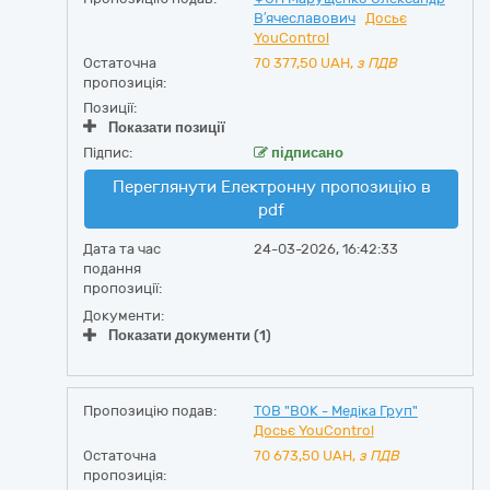
В′ячеславович
Досьє
YouControl
Остаточна
70 377,50
UAH,
з ПДВ
пропозиція:
Позиції:
Показати позиції
Підпис:
підписано
Переглянути Електронну пропозицію в
pdf
Дата та час
24-03-2026, 16:42:33
подання
пропозиції:
Документи:
Показати документи (1)
Пропозицію подав:
ТОВ "ВОК - Медіка Груп"
Досьє YouControl
Остаточна
70 673,50
UAH,
з ПДВ
пропозиція: