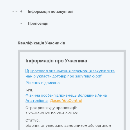
+
Інформація по закупівлі
-
Пропозиції
Кваліфікація Учасників
Інформація про Учасника
Протокол визначення переможця закупівлі та
намір укласти договір про закупівлю.pdf
Рішення підписано
Ім'я:
Фізична особа-підприємець Волошина Анна
Анатоліївна
Досьє YouControl
Строк розгляду пропозиції:
з 25-03-2026 по 28-03-2026
Статус:
рішення анульовано замовником або органом