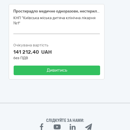
Простирадло медичне одноразове, нестерильне 0,8х100 м, спанбонд, щ. 20 г/м2, з перфорацією (код НК 024:2023: 47456 - Простирадло одноразового використання, код НК 031:2024: T0210: НЕХІРУРГІЧНІ ПРОСТИРАДЛА.), пов'язки для лікування ран: вид: гідрогелева, індивідуальне пакування, бактерицидна дія, стерильно, без перфорацій (код НК 024:2023: 47765 - Пов'язка на рану гідрогелева стерильна антибактеріальна, код НК 031:2024: M040405 - ГІДРОГЕЛЕВІ ПОВ'ЯЗКИ), пов'язка гідрогелева, універсальна, стерильна, (код НК 024:2023: 47765 - Пов'язка на рану гідрогелева стерильна антибактеріальна, код НК 031:2024: M040405 - ГІДРОГЕЛЕВІ ПОВ'ЯЗКИ)
КНП "Київська міська дитяча клінічна лікарня
№1"
Очікувана вартість
141 212,40 UAH
без ПДВ
Дивитись
СЛІДКУЙТЕ ЗА НАМИ: