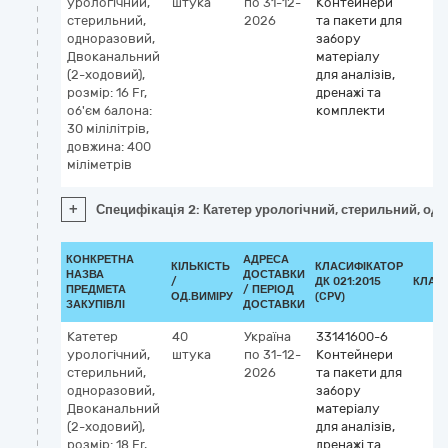
урологічний,
штука
по 31-12-
Контейнери
стерильний,
2026
та пакети для
одноразовий,
забору
Двоканальний
матеріалу
(2-ходовий),
для аналізів,
розмір: 16 Fr,
дренажі та
об'єм балона:
комплекти
30 мілілітрів,
довжина: 400
міліметрів
+
Специфікація 2: Катетер урологічний, стерильний, одно
КОНКРЕТНА
АДРЕСА
КІЛЬКІСТЬ
КЛАСИФІКАТОР
НАЗВА
ДОСТАВКИ
/
ДК 021:2015
КЛАС
ПРЕДМЕТА
/ ПЕРІОД
ОД.ВИМІРУ
(CPV)
ЗАКУПІВЛІ
ДОСТАВКИ
Катетер
40
Україна
33141600-6
урологічний,
штука
по 31-12-
Контейнери
стерильний,
2026
та пакети для
одноразовий,
забору
Двоканальний
матеріалу
(2-ходовий),
для аналізів,
розмір: 18 Fr,
дренажі та