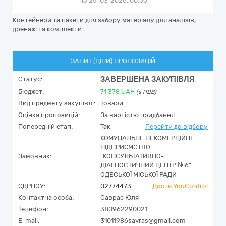
по 25-03-2026, 00:00
Контейнери та пакети для забору матеріалу для аналізів,
дренажі та комплекти
ЗАПИТ (ЦІНИ) ПРОПОЗИЦІЙ
ЗАВЕРШЕНА ЗАКУПІВЛЯ
Статус:
Бюджет:
71 378
UAH
(з ПДВ)
Вид предмету закупівлі:
Товари
Оцінка пропозицій:
За вартістю придбання
Попередній етап:
Так
Перейти до відбору
КОМУНАЛЬНЕ НЕКОМЕРЦІЙНЕ
ПІДПРИЄМСТВО
Замовник:
"КОНСУЛЬТАТИВНО-
ДІАГНОСТИЧНИЙ ЦЕНТР №6"
ОДЕСЬКОЇ МІСЬКОЇ РАДИ
ЄДРПОУ:
02774473
Досьє YouControl
Контактна особа:
Саврас Юля
Телефон:
380962290021
E-mail:
31011986savras@gmail.com