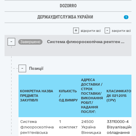
DOZORRO
ДЕРЖАУДИТСЛУЖБА УКРАЇНИ
1
+
-
відкрити всі
закрити всі
-
Система флюороскопічна рентген
...
Завершено
-
Позиції
АДРЕСА
ДОСТАВКИ /
СТРОК
КОНКРЕТНА НАЗВА
КІЛЬКІСТЬ
КЛАСИФІКАТОР
ПОСТАВКИ/
ПРЕДМЕТА
/
ДК 021:2015
ВИКОНАННЯ
ЗАКУПІВЛІ
ОД.ВИМІРУ
(CPV)
РОБІТ/
НАДАННЯ
ПОСЛУГ:
Система
1
24500
33110000-4
флюороскопічна
комплект
Україна
Візуалізаційне
рентгенівська
Вінницька
обладнання