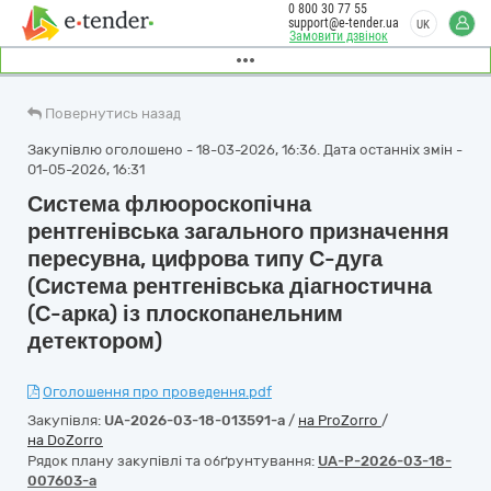
0 800 30 77 55
support@e-tender.ua
UK
Замовити дзвінок
Повернутись назад
Закупівлю оголошено - 18-03-2026, 16:36. Дата останніх змін -
01-05-2026, 16:31
Система флюороскопічна
рентгенівська загального призначення
пересувна, цифрова типу С-дуга
(Система рентгенівська діагностична
(С-арка) із плоскопанельним
детектором)
Оголошення про проведення.pdf
Закупівля:
UA-2026-03-18-013591-a
/
на ProZorro
/
на DoZorro
Рядок плану закупівлі та обґрунтування:
UA-P-2026-03-18-
007603-a