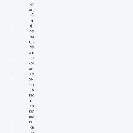
нт
аці
ї (І
н
ф
ор
ма
ція
пр
о н
ео
бхі
дні
те
хні
чн
і, я
кіс
ні
та
кіл
ькі
сні
ха
ра