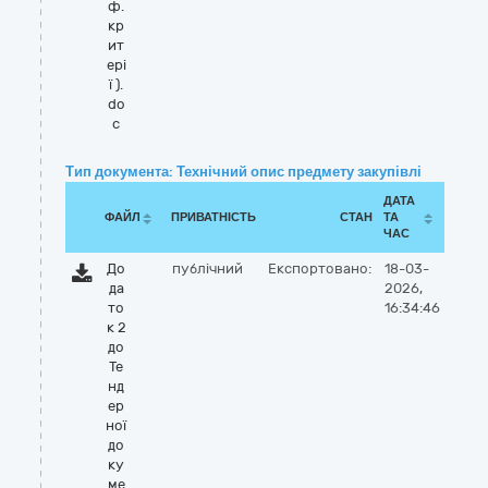
ф.
кр
ит
ері
ї ).
do
c
Тип документа: Технічний опис предмету закупівлі
ДАТА
ФАЙЛ
ПРИВАТНІСТЬ
СТАН
ТА
ЧАС
До
публічний
Експортовано:
18-03-
да
2026,
то
16:34:46
к 2
до
Те
нд
ер
ної
до
ку
ме