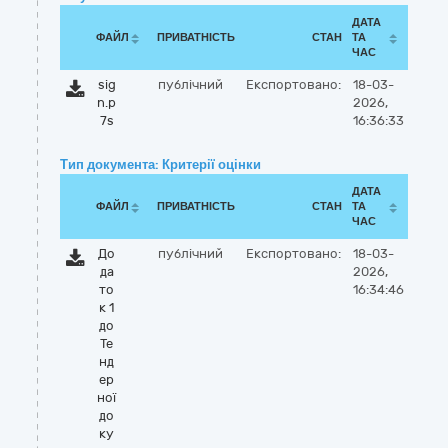
ДАТА
ФАЙЛ
ПРИВАТНІСТЬ
СТАН
ТА
ЧАС
sig
публічний
Експортовано:
18-03-
n.p
2026,
7s
16:36:33
Тип документа: Критерії оцінки
ДАТА
ФАЙЛ
ПРИВАТНІСТЬ
СТАН
ТА
ЧАС
До
публічний
Експортовано:
18-03-
да
2026,
то
16:34:46
к 1
до
Те
нд
ер
ної
до
ку