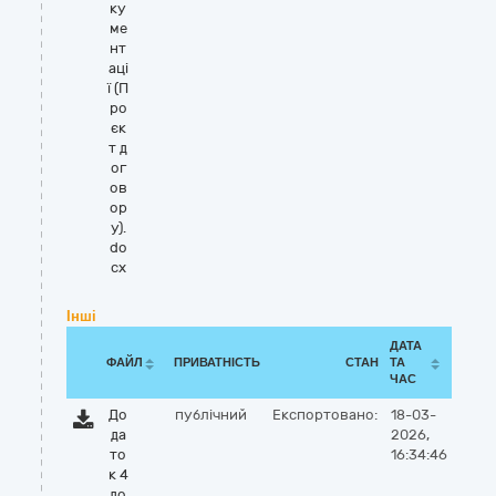
ку
ме
нт
аці
ї (П
ро
єк
т д
ог
ов
ор
у).
do
cx
Інші
ДАТА
ФАЙЛ
ПРИВАТНІСТЬ
СТАН
ТА
ЧАС
До
публічний
Експортовано:
18-03-
да
2026,
то
16:34:46
к 4
до