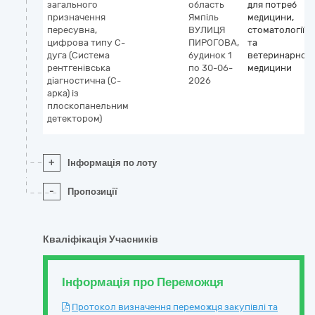
загального
область
для потреб
призначення
Ямпіль
медицини,
пересувна,
ВУЛИЦЯ
стоматології
цифрова типу С-
ПИРОГОВА,
та
дуга (Система
будинок 1
ветеринарної
рентгенівська
по 30-06-
медицини
діагностична (С-
2026
арка) із
плоскопанельним
детектором)
+
Інформація по лоту
-
Пропозиції
Кваліфікація Учасників
Інформація про Переможця
Протокол визначення переможця закупівлі та