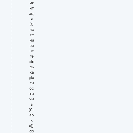
ме
нт
аці
я
(С
ис
те
ма
ре
нт
ге
нів
сь
ка
діа
гн
ос
ти
чн
а
(С-
ар
к
а)).
do