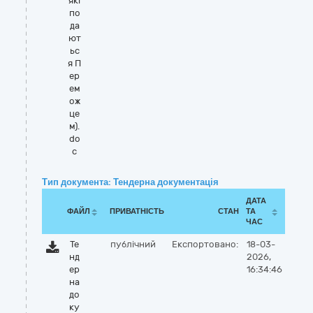
які
по
да
ют
ьс
я П
ер
ем
ож
це
м).
do
c
Тип документа: Тендерна документація
ДАТА
ФАЙЛ
ПРИВАТНІСТЬ
СТАН
ТА
ЧАС
Те
публічний
Експортовано:
18-03-
нд
2026,
ер
16:34:46
на
до
ку