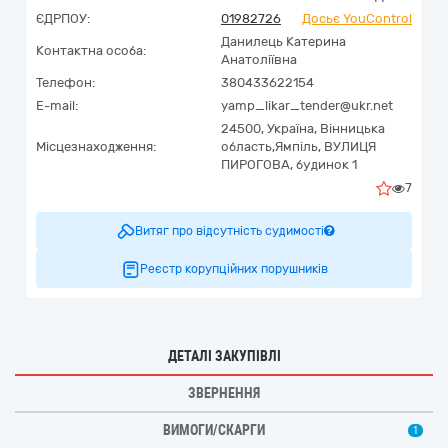
ЄДРПОУ:
01982726
Досьє YouControl
Данилець Катерина
Контактна особа:
Анатоліївна
Телефон:
380433622154
E-mail:
yamp_likar_tender@ukr.net
24500,
Україна
,
Вінницька
Місцезнаходження:
область,
Ямпіль,
ВУЛИЦЯ
ПИРОГОВА, будинок 1
7
Витяг про відсутність судимості
Реєстр корупційних порушників
ДЕТАЛІ ЗАКУПІВЛІ
ЗВЕРНЕННЯ
ВИМОГИ/СКАРГИ
1