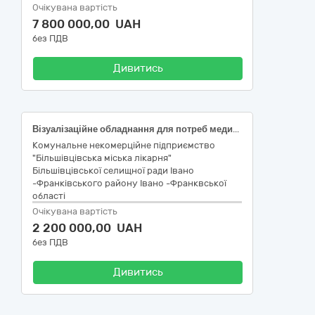
Очікувана вартість
7 800 000,00 UAH
без ПДВ
Дивитись
Візуалізаційне обладнання для потреб медицини, стоматології та ветеринарної медицини
Комунальне некомерційне підприємство
"Більшівцівська міська лікарня"
Більшівцівської селищної ради Івано
-Франківського району Івано -Франквської
області
Очікувана вартість
2 200 000,00 UAH
без ПДВ
Дивитись