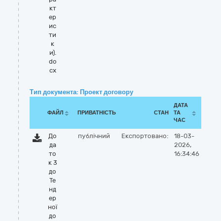
кт
ер
ис
ти
к
и).
do
cx
Тип документа: Проект договору
ДАТА
ФАЙЛ
ПРИВАТНІСТЬ
СТАН
ТА
ЧАС
До
публічний
Експортовано:
18-03-
да
2026,
то
16:34:46
к 3
до
Те
нд
ер
ної
до