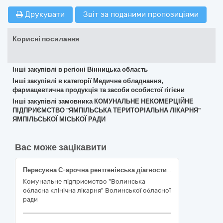
Друкувати
Звіт за поданими пропозиціями
Корисні посилання
Інші закупівлі в регіоні Вінницька область
Інші закупівлі в категорії Медичне обладнання,
фармацевтична продукція та засоби особистої гігієни
Інші закупівлі замовника КОМУНАЛЬНЕ НЕКОМЕРЦІЙНЕ
ПІДПРИЄМСТВО "ЯМПІЛЬСЬКА ТЕРИТОРІАЛЬНА ЛІКАРНЯ"
ЯМПІЛЬСЬКОЇ МІСЬКОЇ РАДИ
Вас може зацікавити
Пересувна С-арочна рентгенівська діагностична система загального призначення для проведення рентгеноскопічних та рентгенографічних досліджень під час оперативних втручань та малоінвазивних інтервенційних процедур ДК 021:2015: 33110000-4 - Візуалізаційне обладнання для потреб медицини, стоматології та ветеринарної медицини (НК 024:2023: 37647 - Система рентгенівська діагностична пересувна загального призначення, цифрова; Код НК 031:2024 Z11030101 — Пересувні рентгенівські системи)
Комунальне підприємство "Волинська
обласна клінічна лікарня" Волинської обласної
ради