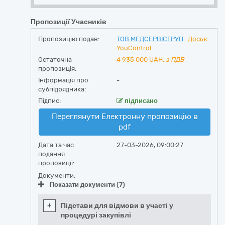
Пропозиції Учасників
Пропозицію подав:
ТОВ МЕДСЕРВІСГРУП
Досьє
YouControl
Остаточна
4 935 000
UAH,
з ПДВ
пропозиція:
Інформація про
-
субпідрядника:
Підпис:
підписано
Переглянути Електронну пропозицію в
pdf
Дата та час
27-03-2026, 09:00:27
подання
пропозиції:
Документи:
Показати документи (7)
+
Підстави для відмови в участі у
процедурі закупівлі