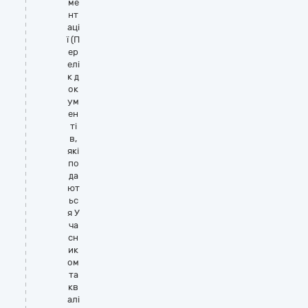
ме
нт
аці
ї (П
ер
елі
к д
ок
ум
ен
ті
в,
які
по
да
ют
ьс
я У
ча
сн
ик
ом
та
кв
алі