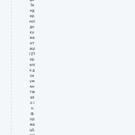
Те
нд
ер
ної
до
ку
ме
нт
аці
ї (П
ер
елі
к д
ок
ум
ен
тів
аб
о і
н
ф
ор
ма
ції,