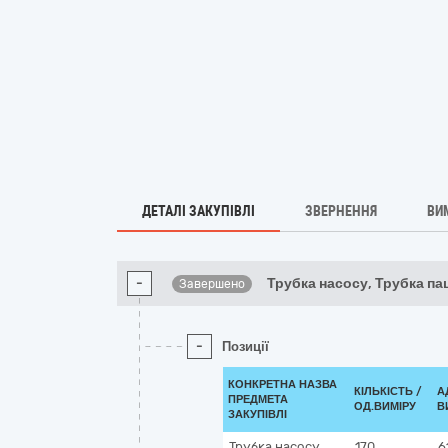
ДЕТАЛІ ЗАКУПІВЛІ
ЗВЕРНЕННЯ
ВИ
-
Трубка насосу, Трубка па
Завершено
-
Позиції
КОНКРЕТНА НАЗВА
КІЛЬКІСТЬ /
А
ПРЕДМЕТА
ОД.ВИМІРУ
В
ЗАКУПІВЛІ
Трубка насосу
170
6