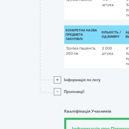
штука
Х
б
п
КОНКРЕТНА НАЗВА
КІЛЬКІСТЬ /
А
ПРЕДМЕТА
ОД.ВИМІРУ
В
ЗАКУПІВЛІ
Трубка пацієнта,
2 000
6
250 см
штука
Х
б
п
+
Інформація по лоту
-
Пропозиції
Кваліфікація Учасників
Інформація про Перем