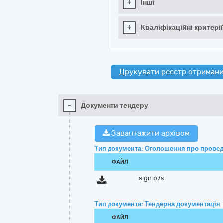
+
Інші
+
Кваліфікаційні критерії
Друкувати реєстр отримани
-
Документи тендеру
Завантажити архівом
Тип документа: Оголошення про провед
ФАЙЛ
sign.p7s
Тип документа: Тендерна документація
ФАЙЛ