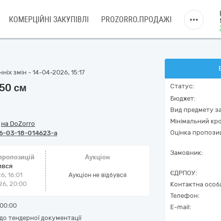
КОМЕРЦІЙНІ ЗАКУПІВЛІ
PROZORRO.ПРОДАЖІ
ніх змін - 14-04-2026, 15:17
250 см
Статус:
Бюджет:
Вид предмету за
Мінімальний кро
/
на DoZorro
Оцінка пропозиц
6-03-18-014623-a
Замовник:
 пропозицій
Аукціон
ився
ЄДРПОУ:
6, 16:01
Аукціон не відбувся
6, 20:00
Контактна особ
Телефон:
00:00
E-mail:
 до тендерної документації