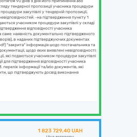
 протягом 90 днів з дня його припинення або
згляду тендерної пропозиції учасника процедури
 процедури закупівлі у тендерній пропозиції,
невідповідностей: -на підтвердження пункту 1
одаються учасником процедури закупівлі у складі
підтвердження відповідності учасника
, а саме: наявність документально підтвердженого
оворів), в наданих підтверджуючих документах
к.pdf) "закрита" інформація шодо постачальника та
документації, щодо яких виявлені невідповідності:
ції, які подаються учасником процедури закупівлі
ції для підтвердження відповідності учасника
. перелік інформації та/або документів, які
нти, що підтверджують досвід виконання
1 823 729,40 UAH
Ціна договору