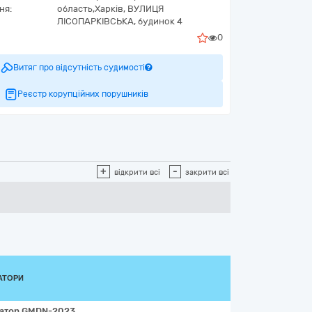
ня:
область,
Харків,
ВУЛИЦЯ
ЛІСОПАРКІВСЬКА, будинок 4
0
Витяг про відсутність судимості
Реєстр корупційних порушників
+
-
відкрити всі
закрити всі
АТОРИ
катор
GMDN-2023