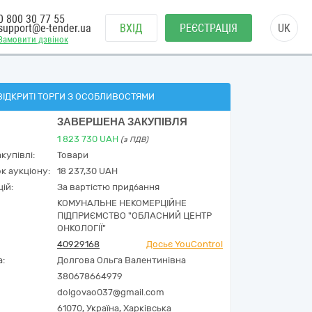
0 800 30 77 55
support@e-tender.ua
ВХІД
РЕЄСТРАЦІЯ
UK
Замовити дзвінок
ВІДКРИТІ ТОРГИ З ОСОБЛИВОСТЯМИ
ЗАВЕРШЕНА ЗАКУПІВЛЯ
1 823 730
UAH
(з ПДВ)
купівлі:
Товари
к аукціону:
18 237,30 UAH
ій:
За вартістю придбання
КОМУНАЛЬНЕ НЕКОМЕРЦІЙНЕ
ПІДПРИЄМСТВО "ОБЛАСНИЙ ЦЕНТР
ОНКОЛОГІЇ"
40929168
Досьє YouControl
а:
Долгова Ольга Валентинівна
380678664979
dolgovao037@gmail.com
61070,
Україна
,
Харківська