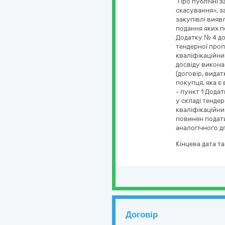
“Про публічні з
скасування», з
закупівлі вияв
подання яких п
Додатку № 4 до
тендерної проп
кваліфікаційни
досвіду викона
(договір, видат
покупця, яка є 
- пункт 1 Дода
у складі тендер
кваліфікаційним
повинен подати
аналогічного д
Кінцева дата т
Договір