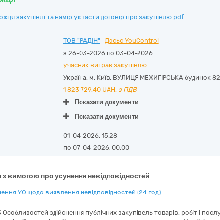
ця закупівлі та намір укласти договір про закупівлю.pdf
ТОВ "РАДІН"
Досьє YouControl
з 26-03-2026 по 03-04-2026
учасник виграв закупівлю
Україна
,
м. Київ
,
ВУЛИЦЯ МЕЖИГІРСЬКА будинок 82
1 823 729,40
UAH,
з ПДВ
Показати документи
Показати документи
01-04-2026, 15:28
по 07-04-2026, 00:00
 з вимогою про усунення невідповідностей
ення УО щодо виявлення невідповідностей (24 год)
 Особливостей здійснення публічних закупівель товарів, робіт і посл