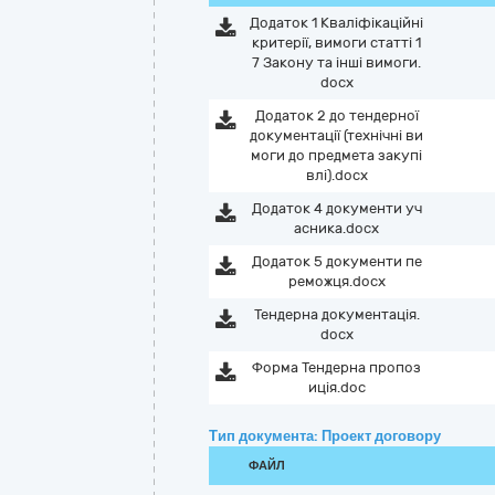
Додаток 1 Кваліфікаційні
критерії, вимоги статті 1
7 Закону та інші вимоги.
docx
Додаток 2 до тендерної
документації (технічні ви
моги до предмета закупі
влі).docx
Додаток 4 документи уч
асника.docx
Додаток 5 документи пе
реможця.docx
Тендерна документація.
docx
Форма Тендерна пропоз
иція.doc
Тип документа: Проект договору
ФАЙЛ