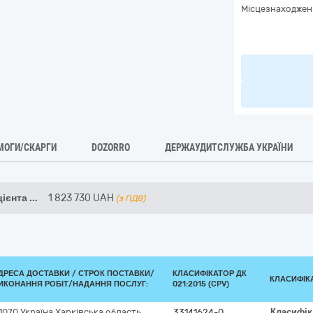
Місцезнаходжен
МОГИ/СКАРГИ
DOZORRO
ДЕРЖАУДИТСЛУЖБА УКРАЇНИ
цієнта
...
1 823 730
UAH
(з ПДВ)
ДРЕСА ДОСТАВКИ /
СТРОК ПОСТАВКИ/
КЛАСИФІКАТОР ДК
КЛАСИФІК
ИКОНАННЯ РОБІТ/НАДАННЯ ПОСЛУГ:
021:2015 (CPV)
1070
Україна
Харківська область
33141624-0
Класифі