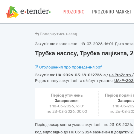
PROZORRO
PROZORRO MARKET
Повернутись назад
Закупівлю оголошено - 18-03-2026, 16:01. Дата остан
Трубка насосу, Трубка пацієнта, 
Оголошення про проведення.pdf
Закупівля:
UA-2026-03-18-012726-a
/
на ProZorro
Рядок плану закупівлі та обґрунтування:
UA-P-202
Період уточнень
Період подачі
Завершився
Заверш
з 18-03-2026, 16:01
з 18-03-202
по 23-03-2026, 00:00
по 26-03-202
Період оскарження умов закупівлі - по
23-03-2026, 
код відповідно до НК 031:2024 зазначен в додатку 2