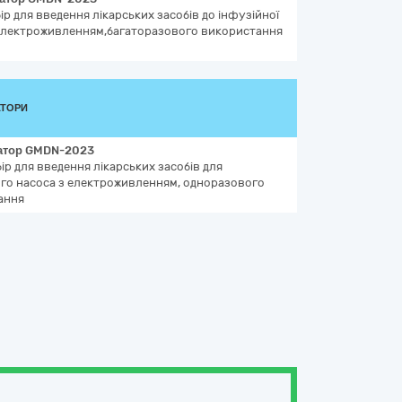
ір для введення лікарських засобів до інфузійної
електроживленням,багаторазового використання
АТОРИ
атор
GMDN-2023
ір для введення лікарських засобів для
го насоса з електроживленням, одноразового
ання