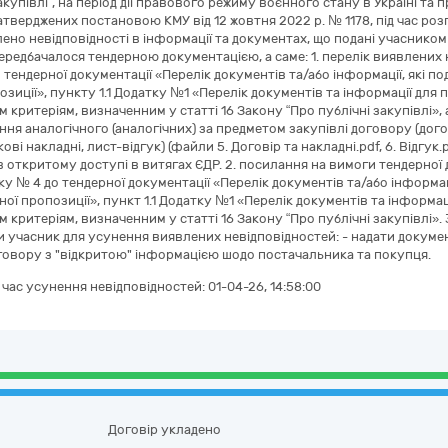
акупівлі”, на період дії правового режиму воєнного стану в Україні та
атверджених постановою КМУ від 12 жовтня 2022 р. № 1178, під час ро
лено невідповідності в інформації та документах, що подані учасником
ередбачалося тендерною документацією, а саме: 1. перелік виявлених 
 тендерної документації «Перелік документів та/або інформації, які п
озиції», пункту 1.1 Додатку №1 «Перелік документів та інформації для 
м критеріям, визначенним у статті 16 Закону “Про публічні закупівлі»
ння аналогічного (аналогічних) за предметом закупівлі договору (дог
кові накладні, лист-відгук) (файли 5. Договір та накладні.pdf, 6. Відгу
в откритому доступі в витягах ЄДР. 2. посилання на вимоги тендерної 
тку № 4 до тендерної документації «Перелік документів та/або інформа
ної пропозиції», пункт 1.1 Додатку №1 «Перелік документів та інформа
 критеріям, визначенним у статті 16 Закону “Про публічні закупівлі». 3
 учасник для усунення виявлених невідповідностей: - надати докуме
говору з "відкритою" інформацією шодо постачальника та покупця.
а час усунення невідповідностей:
01-04-26, 14:58:00
Договір укладено