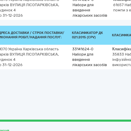
арків
ВУЛИЦЯ ЛІСОПАРКІВСЬКА,
Набори для
61657
Наб
удинок 4
введення
помпи з 
о 31-12-2026
лікарських засобів
ДРЕСА ДОСТАВКИ /
СТРОК ПОСТАВКИ/
КЛАСИФІКАТОР ДК
КЛАСИФІК
ИКОНАННЯ РОБІТ/НАДАННЯ ПОСЛУГ:
021:2015 (CPV)
1070
Україна
Харківська область
33141624-0
Класифік
арків
ВУЛИЦЯ ЛІСОПАРКІВСЬКА,
Набори для
35833
Наб
удинок 4
введення
інфузійно
о 31-12-2026
лікарських засобів
використ
ожця