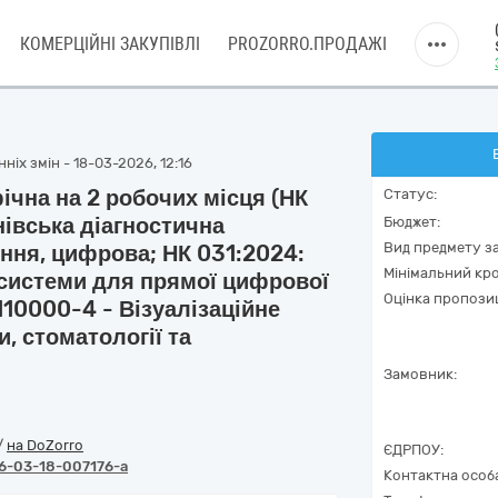
КОМЕРЦІЙНІ ЗАКУПІВЛІ
PROZORRO.ПРОДАЖІ
ніх змін - 18-03-2026, 12:16
ічна на 2 робочих місця (НК
Статус:
івська діагностична
Бюджет:
Вид предмету за
ння, цифрова; НК 031:2024:
Мінімальний кро
системи для прямої цифрової
Оцінка пропозиц
3110000-4 - Візуалізаційне
, стоматології та
Замовник:
/
на DoZorro
ЄДРПОУ:
6-03-18-007176-a
Контактна особ