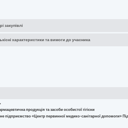
рі закупівлі
кількісні характеристики та вимоги до учасника
ь
армацевтична продукція та засоби особистої гігієни
йне підприємство «Центр первинної медико-санітарної допомоги» Пі