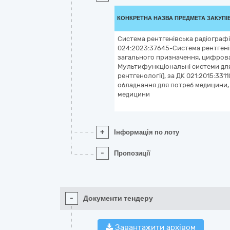
КОНКРЕТНА НАЗВА ПРЕДМЕТА ЗАКУПІ
Система рентгенівська радіографі
024:2023:37645-Система рентгені
загального призначення, цифрова;
Мультифункціональні системи дл
рентгенології), за ДК 021:2015:331
обладнання для потреб медицини, 
медицини
+
Інформація по лоту
-
Пропозиції
-
Документи тендеру
Завантажити архівом