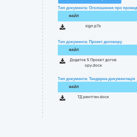
Тип документа: Оголошення про провед
ФАЙЛ
sign.p7s
Тип документа: Проект договору
ФАЙЛ
Додаток 5 Проєкт догов
ору.docx
Тип документа: Тендерна документація
ФАЙЛ
ТД рентген.docx