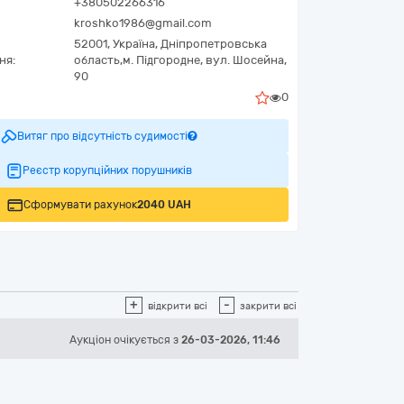
+380502266316
kroshko1986@gmail.com
52001,
Україна
,
Дніпропетровська
ня:
область,
м. Підгородне,
вул. Шосейна,
90
0
Витяг про відсутність судимості
Реєстр корупційних порушників
Сформувати рахунок
2040 UAH
+
-
відкрити всі
закрити всі
Аукціон
очікується
з
26-03-2026, 11:46