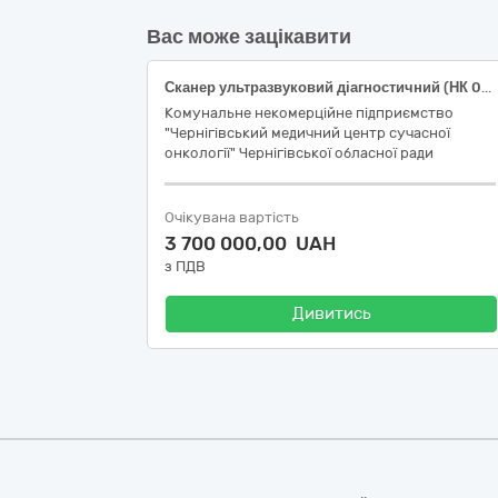
Вас може зацікавити
Сканер ультразвуковий діагностичний (НК 024:2023 40761 - Загальноприйнята ультразвукова система візуалізації, НК 031:2024 Z110401 - Ультразвукові сканери) (код за ДК 021:2015 33110000-4 Візуалізаційне обладнання для потреб медицини, стоматології та ветеринарної медицини)
Комунальне некомерційне підприємство
"Чернігівський медичний центр сучасної
онкології" Чернігівської обласної ради
Очікувана вартість
3 700 000,00 UAH
з ПДВ
Дивитись