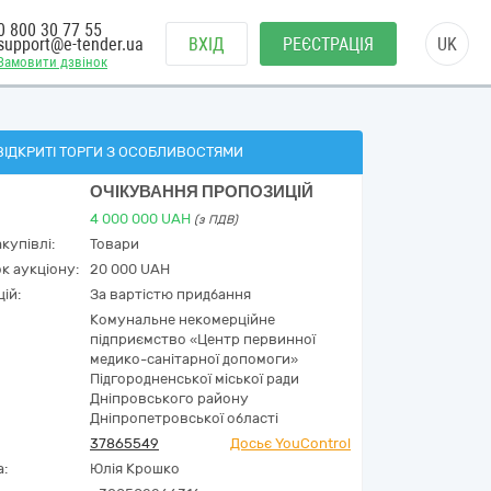
0 800 30 77 55
support@e-tender.ua
ВХІД
РЕЄСТРАЦІЯ
UK
Замовити дзвінок
ВІДКРИТІ ТОРГИ З ОСОБЛИВОСТЯМИ
ОЧІКУВАННЯ ПРОПОЗИЦІЙ
4 000 000
UAH
(з ПДВ)
купівлі:
Товари
к аукціону:
20 000 UAH
ій:
За вартістю придбання
Комунальне некомерційне
підприємство «Центр первинної
медико-санітарної допомоги»
Підгородненської міської ради
Дніпровського району
Дніпропетровської області
37865549
Досьє YouControl
а:
Юлія Крошко