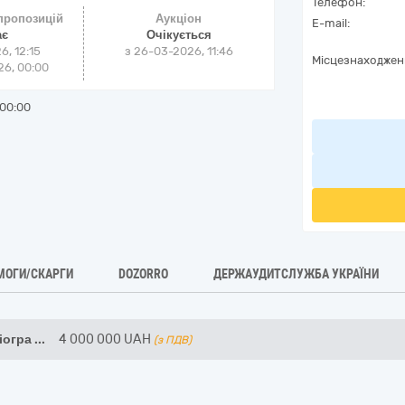
Телефон:
 пропозицій
Аукціон
E-mail:
ає
Очікується
6, 12:15
з
26-03-2026, 11:46
Місцезнаходжен
6, 00:00
00:00
МОГИ/СКАРГИ
DOZORRO
ДЕРЖАУДИТСЛУЖБА УКРАЇНИ
іогра
...
4 000 000
UAH
(з ПДВ)