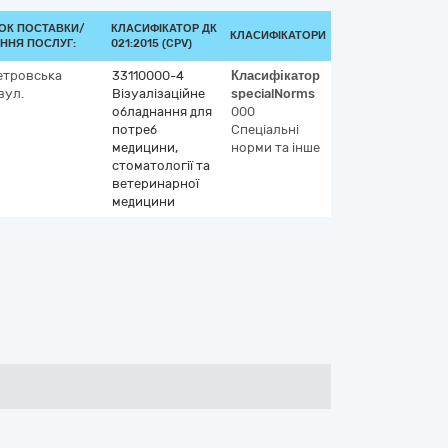
ОК ПОСТАВКИ/
КЛАСИФІКАТОР ДК
КЛАСИФІКАТОРИ
ННЯ ПОСЛУГ:
021:2015 (CPV)
етровська
33110000-4
Класифікатор
вул.
Візуалізаційне
specialNorms
обладнання для
000
потреб
Спеціальні
медицини,
норми та інше
стоматології та
ветеринарної
медицини