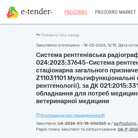
PROZORRO
PROZORRO MARKET
Повернутись назад
Закупівлю оголошено - 18-03-2026, 12:15. Дата остан
Система рентгенівська радіограф
024:2023:37645-Система рентген
стаціонарна загального призначе
Z11031101 Мультифункціональні 
рентгенології), за ДК 021:2015:3
обладнання для потреб медицини
ветеринарної медицини
Оголошення про проведення.pdf
Закупівля:
UA-2026-03-18-006365-a
/
на ProZorro
Рядок плану закупівлі та обґрунтування:
UA-P-202