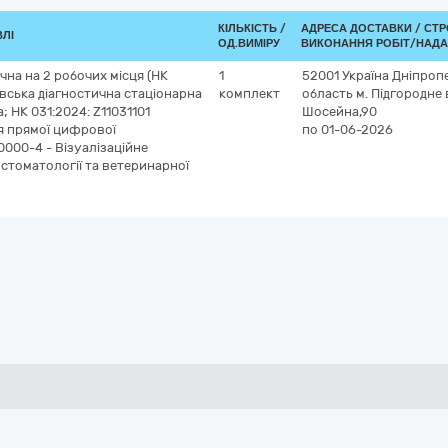
КІЛЬКІСТЬ /
АДРЕСА ДОСТАВКИ /
СТР
ВЛІ
ОД.ВИМІРУ
ВИКОНАННЯ РОБІТ/НАДА
чна на 2 робочих місця (НК
1
52001
Україна
Дніпроп
вська діагностична стаціонарна
комплект
область
м. Підгородне
 НК 031:2024: Z11031101
Шосейна,90
я прямої цифрової
по 01-06-2026
10000-4 - Візуалізаційне
стоматології та ветеринарної