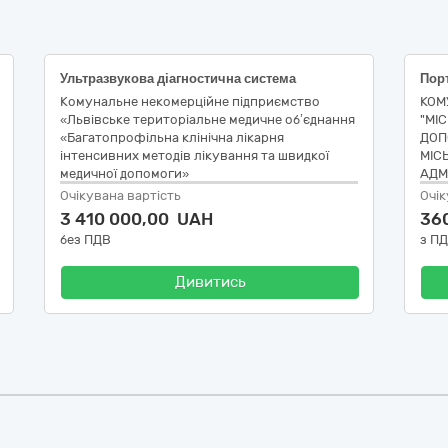
Ультразвукова діагностична система
Пор
Комунальне некомерційне підприємство
КОМ
«Львівське територіальне медичне об’єднання
"МІ
«Багатопрофільна клінічна лікарня
ДОП
інтенсивних методів лікування та швидкої
МІСЬ
медичної допомоги»
АДМІ
Очікувана вартість
Очік
3 410 000,00 UAH
36
без ПДВ
з П
Дивитись