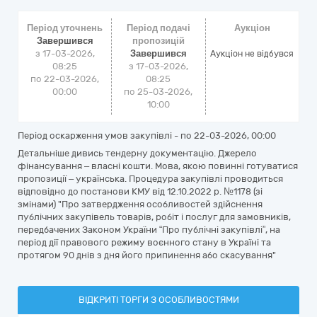
Період уточнень
Період подачі
Аукціон
Завершився
пропозицій
з 17-03-2026,
Завершився
Аукціон не відбувся
08:25
з 17-03-2026,
по 22-03-2026,
08:25
00:00
по 25-03-2026,
10:00
Період оскарження умов закупівлі - по
22-03-2026, 00:00
Детальніше дивись тендерну документацію. Джерело
фінансування – власні кошти. Мова, якою повинні готуватися
пропозиції – українська. Процедура закупівлі проводиться
відповідно до постанови КМУ від 12.10.2022 р. №1178 (зі
змінами) "Про затвердження особливостей здійснення
публічних закупівель товарів, робіт і послуг для замовників,
передбачених Законом України “Про публічні закупівлі”, на
період дії правового режиму воєнного стану в Україні та
протягом 90 днів з дня його припинення або скасування"
ВІДКРИТІ ТОРГИ З ОСОБЛИВОСТЯМИ