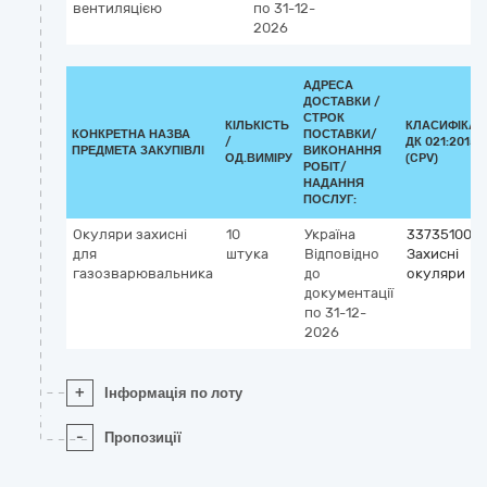
вентиляцією
по 31-12-
2026
АДРЕСА
ДОСТАВКИ /
СТРОК
КІЛЬКІСТЬ
КЛАСИФІКАТ
КОНКРЕТНА НАЗВА
ПОСТАВКИ/
/
ДК 021:2015
ПРЕДМЕТА ЗАКУПІВЛІ
ВИКОНАННЯ
ОД.ВИМІРУ
(CPV)
РОБІТ/
НАДАННЯ
ПОСЛУГ:
Окуляри захисні
10
Україна
33735100-2
для
штука
Відповідно
Захисні
газозварювальника
до
окуляри
документації
по 31-12-
2026
+
Інформація по лоту
-
Пропозиції