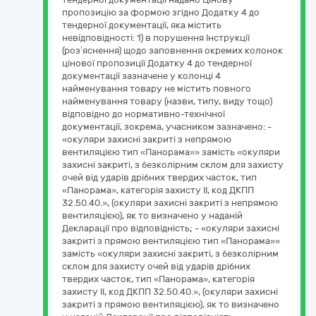
пропозицію за формою згідно Додатку 4 до
тендерної документації, яка містить
невідповідності: 1) в порушення Інструкції
(роз’яснення) щодо заповнення окремих колонок
цінової пропозиції Додатку 4 до тендерної
документації зазначене у колонці 4
найменування товару не містить повного
найменування товару (назви, типу, виду тощо)
відповідно до нормативно-технічної
документації, зокрема, учасником зазначено: -
«окуляри захисні закриті з непрямою
вентиляцією тип «Панорама»» замість «окуляри
захисні закриті, з безколірним склом для захисту
очей від ударів дрібних твердих часток, тип
«Панорама», категорія захисту II, код ДКПП
32.50.40.», (окуляри захисні закриті з непрямою
вентиляцією), як то визначено у наданій
Декларації про відповідність; - «окуляри захисні
закриті з прямою вентиляцією тип «Панорама»»
замість «окуляри захисні закриті, з безколірним
склом для захисту очей від ударів дрібних
твердих часток, тип «Панорама», категорія
захисту II, код ДКПП 32.50.40.», (окуляри захисні
закриті з прямою вентиляцією), як то визначено