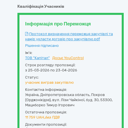
Кваліфікація Учасників
Інформація про Переможця
Протокол визначення переможця закупівлі та
намір укласти договір про закупівлю.pdf
Рішення підписано
Ім'я:
ТОВ "Капітал"
Досьє YouControl
Строк розгляду пропозиції:
з 25-03-2026 по 23-04-2026
Статус:
учасник виграв закупівлю
Контактна інформація:
Україна
,
Дніпропетровська область
,
Покров
(Орджонікідзе),
вул. Лізи Чайкіної, буд. 30
,
53300
,
Мациборко Тимур Ігорович
Остаточна пропозиція:
11 759
UAH,
без ПДВ
Документи пропозиції: