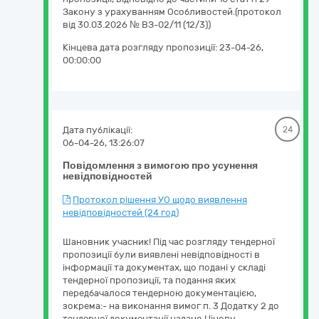
Закону з урахуванням Особливостей.(протокол
від 30.03.2026 № ВЗ-02/11 (12/3))
Кінцева дата розгляду пропозиції:
23-04-26,
00:00:00
Дата публікації:
24
06-04-26, 13:26:07
Повідомлення з вимогою про усунення
невідповідностей
Протокол рішення УО щодо виявлення
невідповідностей (24 год)
Шановник учасник! Під час розгляду тендерної
пропозиції були виявлені невідповідності в
інформації та документах, що подані у складі
тендерної пропозиції, та подання яких
передбачалося тендерною документацією,
зокрема:- на виконання вимог п. 3 Додатку 2 до
тендерної документації надано Цінову