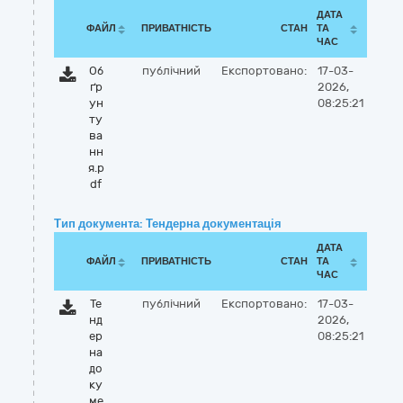
ДАТА
ФАЙЛ
ПРИВАТНІСТЬ
СТАН
ТА
ЧАС
Об
публічний
Експортовано:
17-03-
ґр
2026,
ун
08:25:21
ту
ва
нн
я.p
df
Тип документа: Тендерна документація
ДАТА
ФАЙЛ
ПРИВАТНІСТЬ
СТАН
ТА
ЧАС
Те
публічний
Експортовано:
17-03-
нд
2026,
ер
08:25:21
на
до
ку
ме