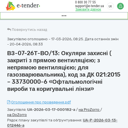
0 800 30 77 55
support@e-tender.ua
UK
Замовити дзвінок
Повернутись назад
Закупівлю оголошено - 17-03-2026, 08:25. Дата останніх змін
- 20-04-2026, 08:33
ВЗ-07-26Т-ВО/13: Окуляри захисні (
закриті з прямою вентиляцією; з
непрямою вентиляцією; для
газозварювальника), код за ДК 021:2015
– 33730000-6 «Офтальмологічні
вироби та коригувальні лінзи»
Оголошення про проведення.pdf
Закупівля:
UA-2026-03-17-000182-a
/
на ProZorro
/
на DoZorro
Рядок плану закупівлі та обґрунтування:
UA-P-2026-03-13-
012446-a