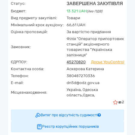
ЗАВЕРШЕНА ЗАКУПІВЛЯ
Статус:
Бюджет:
13 321
UAH
(без ПДВ)
Вид предмету закупівлі:
Товари
Мінімальний крок аукціону:
66,61 UAH
Оцінка пропозицій:
За вартістю придбання
Філія "Оператор припортових
станцій" акціонерного
Замовник:
товариства "Українська
залізниця"
ЄДРПОУ:
45270820
Досьє YouControl
Контактна особа:
Аскерова Катерина
Телефон:
380487270336
E-mail:
dn5d@odz.gov.ua
Україна
,
Одеська
Місцезнаходження:
область,
Одеса,
2
Витяг про відсутність судимості
Реєстр корупційних порушників