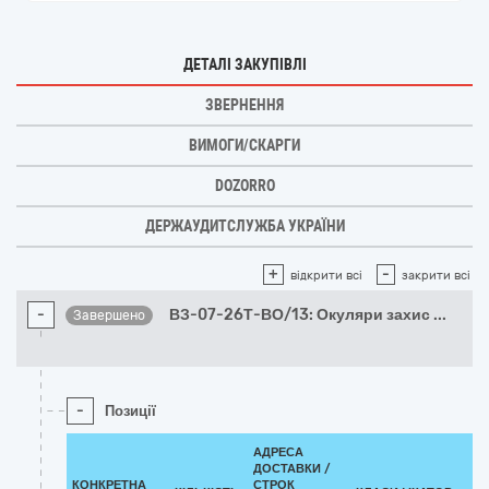
ДЕТАЛІ ЗАКУПІВЛІ
ЗВЕРНЕННЯ
ВИМОГИ/СКАРГИ
DOZORRO
ДЕРЖАУДИТСЛУЖБА УКРАЇНИ
+
-
відкрити всі
закрити всі
-
ВЗ-07-26Т-ВО/13: Окуляри захис
...
Завершено
-
Позиції
АДРЕСА
ДОСТАВКИ /
КОНКРЕТНА
СТРОК