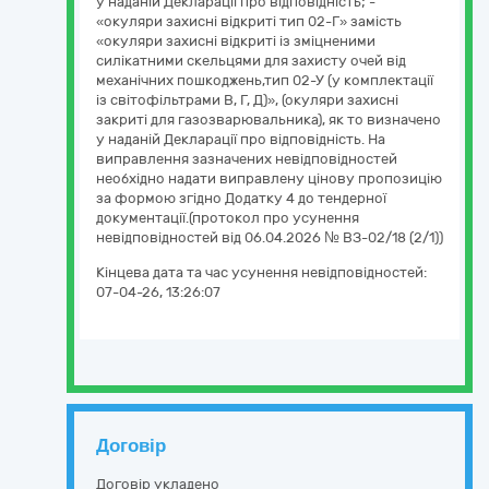
у наданій Декларації про відповідність; -
«окуляри захисні відкриті тип 02-Г» замість
«окуляри захисні відкриті із зміцненими
силікатними скельцями для захисту очей від
механічних пошкоджень,тип 02-У (у комплектації
із світофільтрами В, Г, Д)», (окуляри захисні
закриті для газозварювальника), як то визначено
у наданій Декларації про відповідність. На
виправлення зазначених невідповідностей
необхідно надати виправлену цінову пропозицію
за формою згідно Додатку 4 до тендерної
документації.(протокол про усунення
невідповідностей від 06.04.2026 № ВЗ-02/18 (2/1))
Кінцева дата та час усунення невідповідностей:
07-04-26, 13:26:07
Договір
Договір укладено