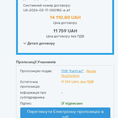
Системний номер договору:
UA-2026-03-17-000182-a-a1
14 110,80 UAH
Ціна договору
11 759 UAH
Ціна договору без ПДВ
Деталі договору
Пропозиції Учасників
Пропозицію подав:
ТОВ "Капітал"
Досьє
YouControl
Остаточна
11 759
UAH,
без ПДВ
пропозиція:
Інформація про
-
субпідрядника:
Підпис:
підписано
Переглянути Електронну пропозицію в
pdf