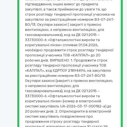
підтвердження, інших вимог до предмета
закупівлі, а також приймаючи до уваги те, що
строк розгляду тендерної пропозиції учасника на
закупівлю за реєстраційним номером ВЗ-07-26Т-
ВО/13: Окуляри захисні ( закриті з прямою
вентиляцією; з непрямою вентиляцією; для
газозварювальника), код за ДК 021:2015 –
33730000-6 «Офтальмологічні вироби та
коригувальні лінзи» спливає 01.04.2026,
необхідно продовжити строк розгляду тендерної
пропозиції учасника ТОВ «КАПІТАЛ» до 20
робочих днів. ВИРІШЕНО: 1. Продовжити строк
розгляду тендерної пропозиції учасника ТОВ
«КАПІТАЛ», код ЄДРПОУ 21894496, на закупівлю
за реєстраційним номером ВЗ-07-26Т-ВО/13:
Окуляри захисні (закриті з прямою вентиляцією;
з непрямою вентиляцією; для
газозварювальника), код за ДК 021:2015 –
33730000-6 «Офтальмологічні вироби та
коригувальні лінзи» (номер в електронній
системі закупівель UA-2026-03-17-000182-a) до
20 робочих днів. 2. Оприлюднити в електронній
системі закупівель повідомлення про
продовження строку розгляду тендерної
пропозиції, відповідно до частини 10 статті 29