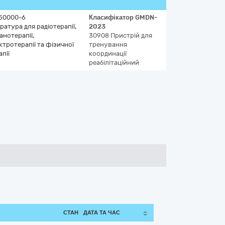
50000-6
Класифікатор
GMDN-
ратура для радіотерапії,
2023
анотерапії,
30908
Пристрій для
ктротерапії та фізичної
тренування
апії
координації
реабілітаційний
СТАН
ДАТА ТА ЧАС