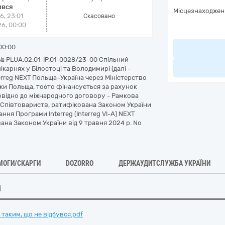
ився
Місцезнаходжен
6, 23:01
Cкасовано
6, 00:00
00:00
№ PLUA.02.01-IP.01-0028/23-00 Спільний
карнях у Білостоці та Володимирі (далі -
erreg NEXT Польща–Україна через Міністерство
іки Польща, тобто фінансується за рахунок
повідно до міжнародного договору - Рамкова
х Співтовариств, ратифікована Законом України
ання Програми Interreg (Interreg VI-A) NEXT
ана Законом України від 9 травня 2024 р. No
МОГИ/СКАРГИ
DOZORRO
ДЕРЖАУДИТСЛУЖБА УКРАЇНИ
і
таким, що не відбувся.pdf