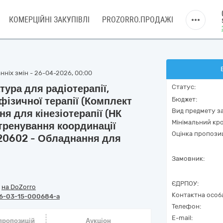
КОМЕРЦІЙНІ ЗАКУПІВЛІ
PROZORRO.ПРОДАЖІ
нніх змін - 26-04-2026, 00:00
тура для радіотерапії,
Статус:
 фізичної терапії (Комплект
Бюджет:
Вид предмету за
 для кінезіотерапії (НК
Мінімальний кро
тренування координації
Оцінка пропозиц
120602 - Обладнання для
Замовник:
ЄДРПОУ:
/
на DoZorro
Контактна особ
6-03-15-000684-a
Телефон:
E-mail:
 пропозицій
Аукціон