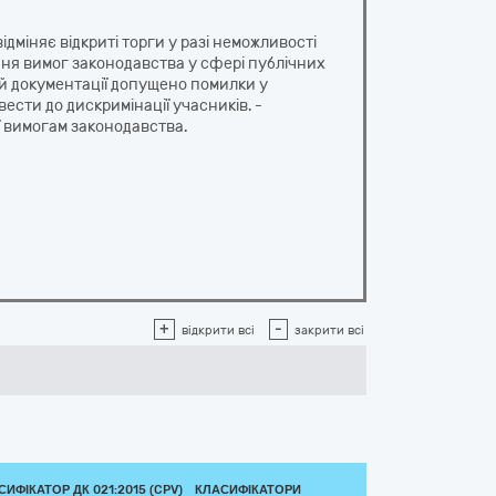
дміняє відкриті торги у разі неможливості
ня вимог законодавства у сфері публічних
ній документації допущено помилки у
ести до дискримінації учасників. -
ї вимогам законодавства.
+
-
відкрити всі
закрити всі
СИФІКАТОР ДК 021:2015 (CPV)
КЛАСИФІКАТОРИ