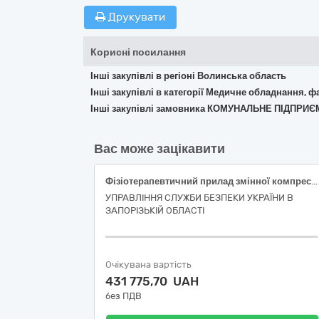
Друкувати
Корисні посилання
Інші закупівлі в регіоні Волинська область
Інші закупівлі в категорії Медичне обладнання, ф
Інші закупівлі замовника КОМУНАЛЬНЕ ПІДП
Вас може зацікавити
Фізіотерапевтичний прилад змінної компресії вен (НК 024:2023 10969 – «Система змінної компресії вен», НК 031:2024 Z120607- «Обладнання для пневматичної компресії») (код ДК 021:2015-33150000-6 «Апаратура для радіотерапії, механотерапії, електротерапії та фізичної терапії»)
УПРАВЛІННЯ СЛУЖБИ БЕЗПЕКИ УКРАЇНИ В
ЗАПОРІЗЬКІЙ ОБЛАСТІ
Очікувана вартість
431 775,70 UAH
без ПДВ