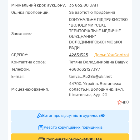
Мінімальний крок аукціону:
36 862,80 UAH
Оцінка пропозицій:
За вартістю придбання
КОМУНАЛЬНЕ ПІДПРИЄМСТВО
"ВОЛОДИМИРСЬКЕ
ТЕРИТОРІАЛЬНЕ МЕДИЧНЕ
Замовник:
ОБ'ЄДНАННЯ"
ВОЛОДИМИРСЬКОЇ МІСЬКОЇ
РАДИ
ЄДРПОУ:
42631325
Досьє YouControl
Контактна особа:
Тетяна Володимирівна Ващук
Телефон:
+380632127397
E-mail:
tanya_95286@ukr.net
44700,
Україна
,
Волинська
Місцезнаходження:
область,
м. Володимир,
вул.
Шпитальна, буд. 20
0
Витяг про відсутність судимості
Реєстр корупційних порушників
Сформувати рахунок
4080 UAH