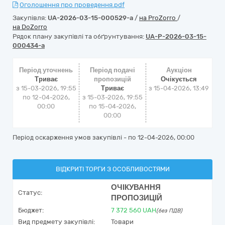
Оголошення про проведення.pdf
Закупівля:
UA-2026-03-15-000529-a
/
на ProZorro
/
на DoZorro
Рядок плану закупівлі та обґрунтування:
UA-P-2026-03-15-
000434-a
Період уточнень
Період подачі
Аукціон
Триває
пропозицій
Очікується
з 15-03-2026, 19:55
Триває
з
15-04-2026, 13:49
по 12-04-2026,
з 15-03-2026, 19:55
00:00
по 15-04-2026,
00:00
Період оскарження умов закупівлі - по
12-04-2026, 00:00
ВІДКРИТІ ТОРГИ З ОСОБЛИВОСТЯМИ
ОЧІКУВАННЯ
Статус:
ПРОПОЗИЦІЙ
Бюджет:
7 372 560
UAH
(без ПДВ)
Вид предмету закупівлі:
Товари