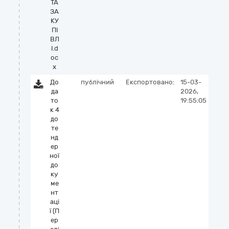
ТА
ЗА
КУ
ПІ
ВЛ
І.d
oc
x
До
публічний
Експортовано:
15-03-
да
2026,
то
19:55:05
к 4
до
те
нд
ер
ної
до
ку
ме
нт
аці
ї (П
ер