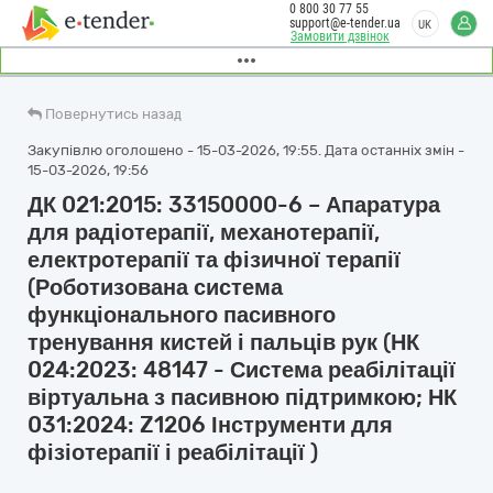
0 800 30 77 55
support@e-tender.ua
UK
Замовити дзвінок
Повернутись назад
Закупівлю оголошено - 15-03-2026, 19:55. Дата останніх змін -
15-03-2026, 19:56
ДК 021:2015: 33150000-6 – Апаратура
для радіотерапії, механотерапії,
електротерапії та фізичної терапії
(Роботизована система
функціонального пасивного
тренування кистей і пальців рук (НК
024:2023: 48147 - Система реабілітації
віртуальна з пасивною підтримкою; НК
031:2024: Z1206 Інструменти для
фізіотерапії і реабілітації )