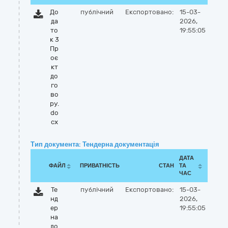
До
публічний
Експортовано:
15-03-
да
2026,
то
19:55:05
к 3
Пр
оє
кт
до
го
во
ру.
do
cx
Тип документа: Тендерна документація
ДАТА
ФАЙЛ
ПРИВАТНІСТЬ
СТАН
ТА
ЧАС
Те
публічний
Експортовано:
15-03-
нд
2026,
ер
19:55:05
на
до