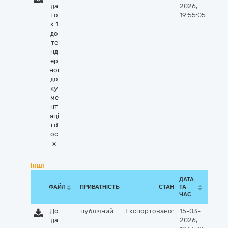
да
2026,
то
19:55:05
к 1
до
те
нд
ер
ної
до
ку
ме
нт
аці
ї.d
oc
x
Інші
ДАТА
ФАЙЛ
ПРИВАТНІСТЬ
СТАН
ТА
ЧАС
До
публічний
Експортовано:
15-03-
да
2026,