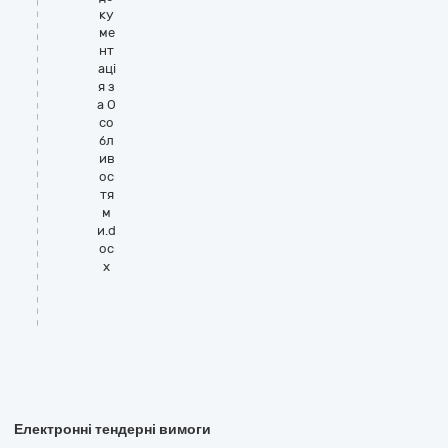
ку
ме
нт
аці
я з
а О
со
бл
ив
ос
тя
м
и.d
oc
x
Електронні тендерні вимоги