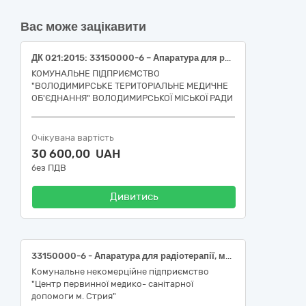
Вас може зацікавити
ДК 021:2015: 33150000-6 – Апаратура для радіотерапії, механотерапії, електротерапії та фізичної терапії (Профілактор Євмінова (НК 024:2023: 13673 — Дошка для хребта; НК 031:2024: Y050201 Опори для вертикалізації))
КОМУНАЛЬНЕ ПІДПРИЄМСТВО
"ВОЛОДИМИРСЬКЕ ТЕРИТОРІАЛЬНЕ МЕДИЧНЕ
ОБ'ЄДНАННЯ" ВОЛОДИМИРСЬКОЇ МІСЬКОЇ РАДИ
Очікувана вартість
30 600,00 UAH
без ПДВ
Дивитись
33150000-6 - Апаратура для радіотерапії, механотерапії, електротерапії та фізичної терапії (Апарат магнітотерапії (код НК 024:2023 58762 Система глибокої електромагнітної стимуляції тканин; код НК 031:2024 Z120606 — Обладнання для магнітотерапії); апарат для фізіотерпапії комбінований МІТ 11 (код НК 024:2023 46571 — Фізіотерапевтична система для електростимуляції; код НК 031:2024 N01028003 Пристрої для неврологічної фізіотерапії); апарат для лімфодренажу (код НК 024:2023 10969 Система змінної компресії вен; код НК 031:2024 Z12069099 Різні інструменти фізіотерапії)).
Комунальне некомерційне підприємство
"Центр первинної медико- санітарної
допомоги м. Стрия"