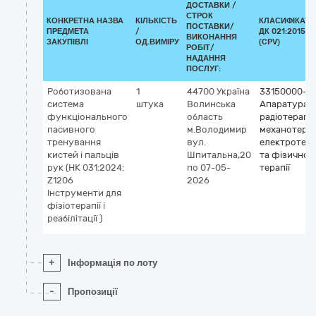
ДОСТАВКИ /
СТРОК
КОНКРЕТНА НАЗВА
КІЛЬКІСТЬ
КЛАСИФІКАТО
ПОСТАВКИ/
ПРЕДМЕТА
/
ДК 021:2015
ВИКОНАННЯ
ЗАКУПІВЛІ
ОД.ВИМІРУ
(CPV)
РОБІТ/
НАДАННЯ
ПОСЛУГ:
Роботизована
1
44700
Україна
33150000-6
система
штука
Волинська
Апаратура д
функціонального
область
радіотерапії,
пасивного
м.Володимир
механотерапі
тренування
вул.
електротера
кистей і пальців
Шпитальна,20
та фізичної
рук (НК 031:2024:
по 07-05-
терапії
Z1206
2026
Інструменти для
фізіотерапії і
реабілітації )
+
Інформація по лоту
-
Пропозиції