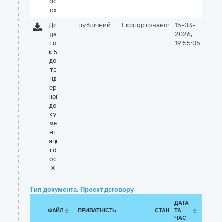
do
cx
До
публічний
Експортовано:
15-03-
да
2026,
то
19:55:05
к 5
до
те
нд
ер
ної
до
ку
ме
нт
аці
ї.d
oc
x
Тип документа: Проект договору
ДАТА
ФАЙЛ
ПРИВАТНІСТЬ
СТАН
ТА
ЧАС