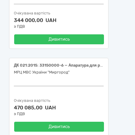
Очікувана вартість
344 000,00 UAH
з ПДВ
Дивитись
ДК 021:2015: 33150000-6 — Апаратура для радіотерапії, механотерапії, електротерапії та фізичної терапії (Реабілітаційна система для підвісної слінг терапії )
МРЦ МВС України "Миргород"
Очікувана вартість
470 085,00 UAH
з ПДВ
Дивитись