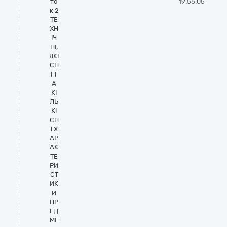
то
19:55:05
к 2
ТЕ
ХН
ІЧ
НІ,
ЯКІ
СН
І Т
А
КІ
ЛЬ
КІ
СН
І Х
АР
АК
ТЕ
РИ
СТ
ИК
И
ПР
ЕД
МЕ